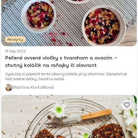
Recepty
19 Sep 2022
Pečené ovsené vločky s tvarohom a ovocím –
chutný koláčik na raňajky či olovrant
Vyskúšaj si pripraviť tento úžasný koláčik plný vitamínov. Základom je
mať ovsené vločky, tvaroh a ovocie.
Martina Kurtulíková