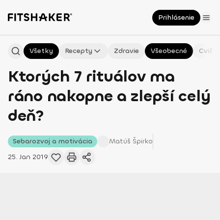
Prihlásenie
Všetky
Recepty
Zdravie
Všeobecné
Cvičen
Ktorých 7 rituálov ma
ráno nakopne a zlepší celý
deň?
Sebarozvoj a motivácia
Matúš
Špirko
25. Jan 2019