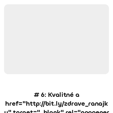
# 6: Kvalitné a
href="http://bit.ly/zdrave_ranajk
y" target="_blank" rel="noopener