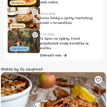
celá rodina
Recepty
20 Júl 2026
Extra ľahký a rýchly marhuľový
koláč s mrveničkou
Recepty
11 Júl 2026
12 tipov na výlety, ktoré
prispôsobíš svojej kondičke aj
kočíku
Všeobecné
Zobraziť viac
Mohlo by ťa zaujímať