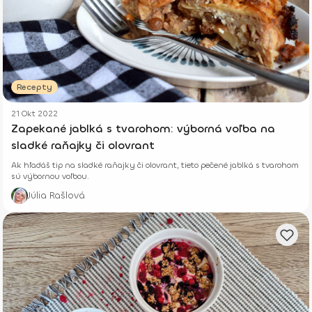
Recepty
21 Okt 2022
Zapekané jablká s tvarohom: výborná voľba na
sladké raňajky či olovrant
Ak hľadáš tip na sladké raňajky či olovrant, tieto pečené jablká s tvarohom
sú výbornou voľbou.
Júlia Rašlová