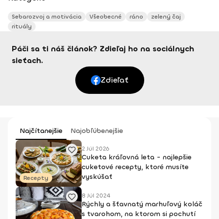
Sebarozvoj a motivácia
Všeobecné
ráno
zelený čaj
rituály
Páči sa ti náš článok? Zdieľaj ho na sociálnych
sieťach.
Zdieľať
Najčítanejšie
Najobľúbenejšie
2 Júl 2026
Cuketa kráľovná leta - najlepšie
cuketové recepty, ktoré musíte
vyskúšať
Recepty
8 Júl 2024
Rýchly a šťavnatý marhuľový koláč
s tvarohom, na ktorom si pochutí