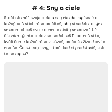
# 4: Sny a ciele
Stačí ak máš svoje ciele a sny niekde zapísané a
každý deň si ich ráno prečítaš, aby si vedela, akým
smerom chceš svoje denne aktivity smerovať. Už
čítaním týchto cieľov sa nadchneš.
Pripomeň si to,
kvôli čomu každé ráno vstávaš, prečo ťa život baví a
napĺňa. Čo sú tvoje sny, ktoré, keď si predstavíš, tak
ťa nakopnú?