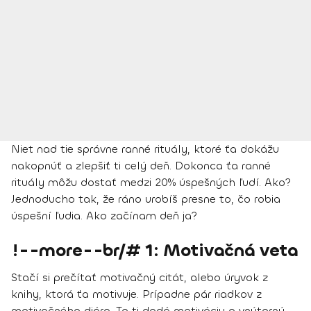
Niet nad tie správne ranné rituály, ktoré ťa dokážu
nakopnúť a zlepšiť ti celý deň. Dokonca ťa ranné
rituály môžu dostať medzi 20% úspešných ľudí. Ako?
Jednoducho tak, že ráno urobíš presne to, čo robia
úspešní ľudia. Ako začínam deň ja?
!--more--br/# 1: Motivačná veta
Stačí si prečítať motivačný citát, alebo úryvok z
knihy, ktorá ťa motivuje. Prípadne pár riadkov z
motivačného diára. To ti dodá motiváciu a vnútornú