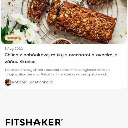
Recepty
5 Aug 2022
Chlieb z pohánkovej múky s orechami a ovocím, s
vôňou škorice
Tento pohánkový chlieb s orechmi a ovocím bude výborná voľba na
raňajky alebo desiatu. Pribaliť si ho môžeš aj na cesty ako snack.
Antónia Smetanková