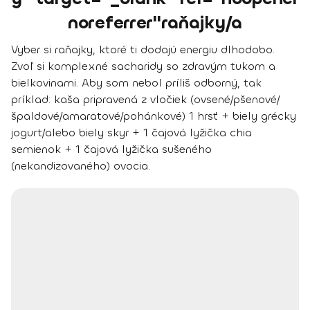
noreferrer"raňajky/a
Vyber si raňajky, ktoré ti dodajú energiu dlhodobo.
Zvoľ si komplexné sacharidy so zdravým tukom a
bielkovinami. Aby som nebol príliš odborný, tak
príklad: kaša pripravená z vločiek (ovsené/pšenové/
špaldové/amaratové/pohánkové) 1 hrsť + biely grécky
jogurt/alebo biely skyr + 1 čajová lyžička chia
semienok + 1 čajová lyžička sušeného
(nekandizovaného) ovocia.