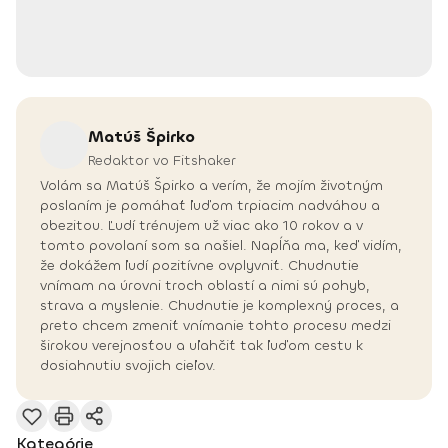
Matúš
Špirko
Redaktor vo Fitshaker
Volám sa Matúš Špirko a verím, že mojím životným
poslaním je pomáhať ľuďom trpiacim nadváhou a
obezitou. Ľudí trénujem už viac ako 10 rokov a v
tomto povolaní som sa našiel. Napĺňa ma, keď vidím,
že dokážem ľudí pozitívne ovplyvniť. Chudnutie
vnímam na úrovni troch oblastí a nimi sú pohyb,
strava a myslenie. Chudnutie je komplexný proces, a
preto chcem zmeniť vnímanie tohto procesu medzi
širokou verejnosťou a uľahčiť tak ľuďom cestu k
dosiahnutiu svojich cieľov.
Kategórie