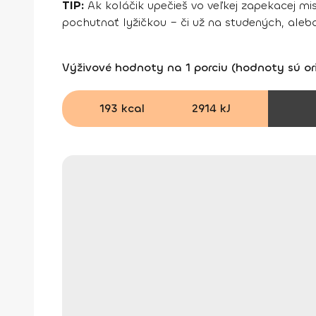
TIP:
Ak koláčik upečieš vo veľkej zapekacej m
pochutnať lyžičkou – či už na studených, aleb
Výživové hodnoty na 1 porciu (hodnoty sú or
193 kcal
2914 kJ