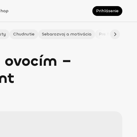
Shop
Prihlásenie
sty
Chudnutie
Sebarozvoj a motivácia
Pre fitmaminky
a ovocím –
nt