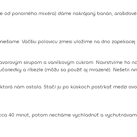
e od ponorného mixéra) dáme nakrájaný banán, arašidové 
miešame. Väčšiu polovicu zmesi uložíme na dno zapekacej 
javorovým sirupom a vanilkovým cukrom. Navrstvíme ho n
učoriedky a ríbezle (môžu sa použiť aj mrazené). Nešetri ni
ktorá nám ostala. Stačí ju po kúskoch postrkať medzi ovo
˚C cca 40 minút, potom necháme vychladnúť a vychutnávam