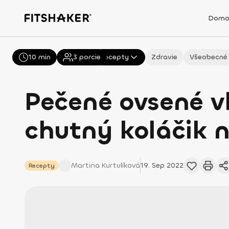
Domo
10 min
Všetky
3
porcie
Recepty
Zdravie
Všeobecné
Pečené ovsené v
chutný koláčik n
Martina
Kurtulíková
19. Sep 2022
Recepty