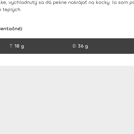
iske, vychladnutý sa dá pekne nakrájať na kocky. Ja som p
o teplých.
ientačné):
T:
18 g
B:
36 g