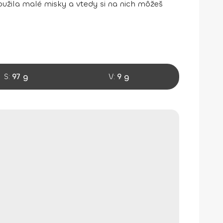
oužila malé misky a vtedy si na nich môžeš
S:
97 g
V:
9 g