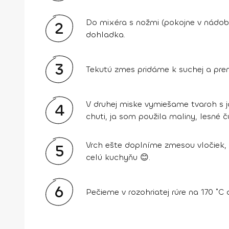
Do mixéra s nožmi (pokojne v nádob
2
dohladka.
3
Tekutú zmes pridáme k suchej a pre
V druhej miske vymiešame tvaroh s 
4
chuti, ja som použila maliny, lesné č
Vrch ešte doplníme zmesou vločiek, 
5
celú kuchyňu 😊.
6
Pečieme v rozohriatej rúre na 170 