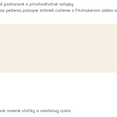
áš postarané o plnohodnotné raňajky.
čas pečenia pokojne stihneš cvičenie s Fitshakerom alebo 
né ovsené vločky a vanilkový cukor.