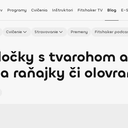
v
Programy
Cvičenia
Inštruktori
Fitshaker TV
Blog
E-
Cvičenie
Stravovanie
Premeny
Fitshaker podca
ločky s tvarohom 
a raňajky či olovra