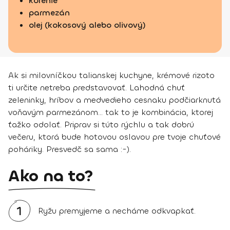
korenie
parmezán
olej (kokosový alebo olivový)
Ak si milovníčkou talianskej kuchyne, krémové rizoto
ti určite netreba predstavovať. Lahodná chuť
zeleninky, hríbov a medvedieho cesnaku podčiarknutá
voňavým parmezánom... tak to je kombinácia, ktorej
ťažko odolať. Priprav si túto rýchlu a tak dobrú
večeru, ktorá bude hotovou oslavou pre tvoje chuťové
poháriky. Presvedč sa sama :-).
Ako na to?
1
Ryžu premyjeme a necháme odkvapkať.