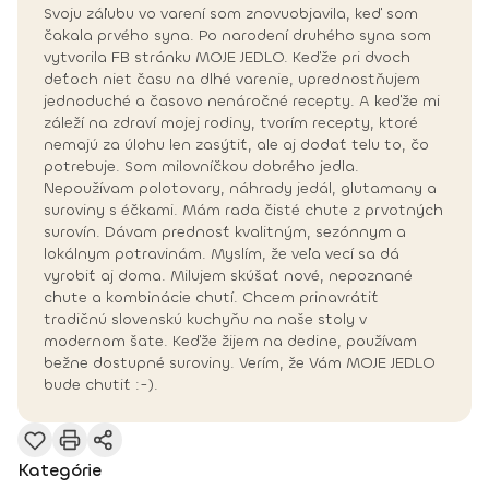
Svoju záľubu vo varení som znovuobjavila, keď som
čakala prvého syna. Po narodení druhého syna som
vytvorila FB stránku MOJE JEDLO. Keďže pri dvoch
deťoch niet času na dlhé varenie, uprednostňujem
jednoduché a časovo nenáročné recepty. A keďže mi
záleží na zdraví mojej rodiny, tvorím recepty, ktoré
nemajú za úlohu len zasýtiť, ale aj dodať telu to, čo
potrebuje. Som milovníčkou dobrého jedla.
Nepoužívam polotovary, náhrady jedál, glutamany a
suroviny s éčkami. Mám rada čisté chute z prvotných
surovín. Dávam prednosť kvalitným, sezónnym a
lokálnym potravinám. Myslím, že veľa vecí sa dá
vyrobiť aj doma. Milujem skúšať nové, nepoznané
chute a kombinácie chutí. Chcem prinavrátiť
tradičnú slovenskú kuchyňu na naše stoly v
modernom šate. Keďže žijem na dedine, používam
bežne dostupné suroviny. Verím, že Vám MOJE JEDLO
bude chutiť :-).
Kategórie