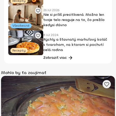
Recepty
26 Júl 2026
Nie si príliš precitlivená. Možno len
tvoje telo reaguje na to, čo prežilo
kedysi dávno
Všeobecné
8 Júl 2024
Rýchly a šťavnatý marhuľový koláč
s tvarohom, na ktorom si pochutí
celá rodina
Recepty
Zobraziť viac
Mohlo by ťa zaujímať