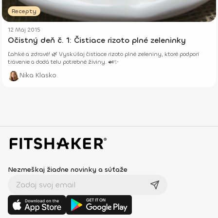
Recepty
12 Máj 2015
Očistný deň č. 1: Čistiace rizoto plné zeleninky
Ľahké a zdravé! 🌿 Vyskúšaj čistiace rizoto plné zeleniny, ktoré podporí
trávenie a dodá telu potrebné živiny. 🍛✨
Nika Klasko
Nezmeškaj žiadne novinky a súťaže