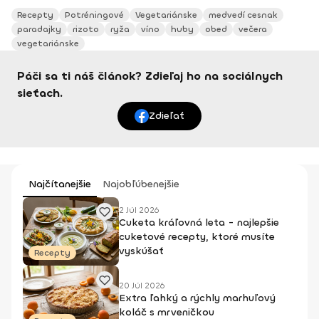
Recepty
Potréningové
Vegetariánske
medvedí cesnak
paradajky
rizoto
ryža
víno
huby
obed
večera
vegetariánske
Páči sa ti náš článok? Zdieľaj ho na sociálnych
sieťach.
Zdieľať
Najčítanejšie
Najobľúbenejšie
2 Júl 2026
Cuketa kráľovná leta - najlepšie
cuketové recepty, ktoré musíte
vyskúšať
Recepty
20 Júl 2026
Extra ľahký a rýchly marhuľový
koláč s mrveničkou