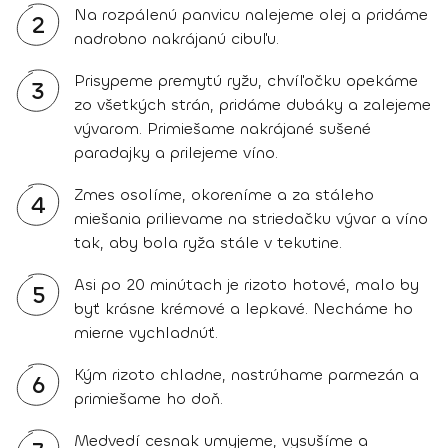
Na rozpálenú panvicu nalejeme olej a pridáme
2
nadrobno nakrájanú cibuľu.
Prisypeme premytú ryžu, chvíľočku opekáme
3
zo všetkých strán, pridáme dubáky a zalejeme
vývarom. Primiešame nakrájané sušené
paradajky a prilejeme víno.
Zmes osolíme, okoreníme a za stáleho
4
miešania prilievame na striedačku vývar a víno
tak, aby bola ryža stále v tekutine.
Asi po 20 minútach je rizoto hotové, malo by
5
byť krásne krémové a lepkavé. Necháme ho
mierne vychladnúť.
Kým rizoto chladne, nastrúhame parmezán a
6
primiešame ho doň.
Medvedí cesnak umyjeme, vysušíme a