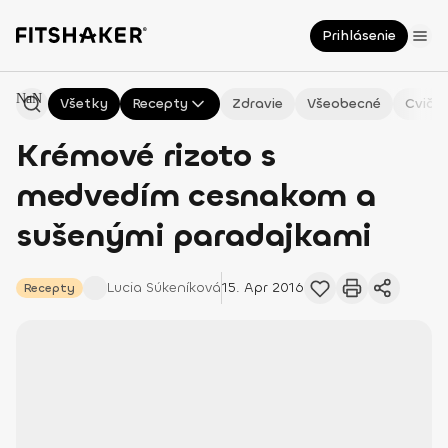
Prihlásenie
NaN
Všetky
Recepty
Zdravie
Všeobecné
Cvičen
Krémové rizoto s
medvedím cesnakom a
sušenými paradajkami
Lucia
Súkeníková
15. Apr 2016
Recepty