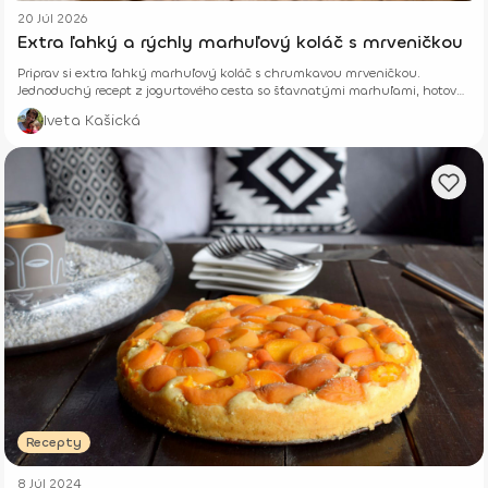
20 Júl 2026
Extra ľahký a rýchly marhuľový koláč s mrveničkou
Priprav si extra ľahký marhuľový koláč s chrumkavou mrveničkou.
Jednoduchý recept z jogurtového cesta so šťavnatými marhuľami, hotový
z pár surovín.
Iveta Kašická
Recepty
8 Júl 2024