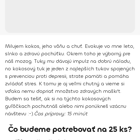
Milujem kokos, jeho vôňu a chuť. Evokuje vo mne leto,
slnko a zdravú pochúťku. Okrem toho je výborný pre
náš mozog. Tuky mu dávajú impulz na dobrú náladu,
no kokosový tuk je jeden z najlepších tukov spojených
s prevenciou proti depresii, strate pamäti a pomáha
zvládať stres. K tomu je aj veľmi chutný a vieme si
vďaka nemu dopriať množstvo zdravých maškŕt.
Budem sa tešiť, ak si na týchto kokosových
guľôčkach pochutnáš alebo nimi ponúkneš vzácnu
návštevu :-).
Čas prípravy:
15 minút
Čo budeme potrebovať na 25 ks?