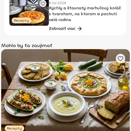
8 Júl 2024
Rýchly a šťavnatý marhuľový koláč
s tvarohom, na ktorom si pochutí
celá rodina
Recepty
Zobraziť viac
Mohlo by ťa zaujímať
Recepty