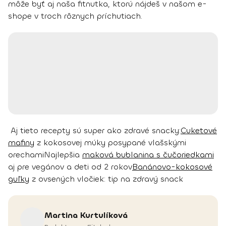
môže byť aj naša fitnutka, ktorú nájdeš v našom e-
shope v troch rôznych príchutiach.
Aj tieto recepty sú super ako zdravé snacky:
Cuketové
mafiny
z kokosovej múky posypané vlašskými
orechami
Najlepšia
maková bublanina s čučoriedkami
aj pre vegánov a deti od 2 rokov
Banánovo-kokosové
guľky
z ovsených vločiek: tip na zdravý snack
Martina
Kurtulíková