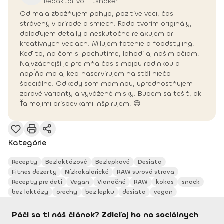
Redaktor vo Fitshaker
Od mala zbožňujem pohyb, pozitíve veci, čas
strávený v prírode a smiech. Rada tvorím originály,
dolaďujem detaily a neskutočne relaxujem pri
kreatívnych veciach. Milujem fotenie a foodstyling.
Keď to, na čom si pochutíme, lahodí aj našim očiam.
Najvzácnejší je pre mňa čas s mojou rodinkou a
napĺňa ma aj keď naservírujem na stôl niečo
špeciálne. Odkedy som maminou, uprednostňujem
zdravé varianty a vyvážené mlsky. Budem sa tešiť, ak
Ťa mojimi príspevkami inšpirujem. 😊
Kategórie
Recepty
Bezlaktózové
Bezlepkové
Desiata
Fitnes dezerty
Nízkokalorické
RAW surová strava
Recepty pre deti
Vegan
Vianočné
RAW
kokos
snack
bez laktózy
orechy
bez lepku
desiata
vegan
Páči sa ti náš článok? Zdieľaj ho na sociálnych