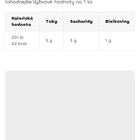
lahodnejšie.
Výživové hodnoty na 1 ks:
Kalorická
Tuky
Sacharidy
Bielkoviny
hodnota
261 kJ
5 g
3 g
1 g
62 kcal