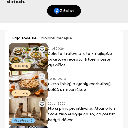
sieťach.
Zdieľať
Najčítanejšie
Najobľúbenejšie
2 Júl 2026
Cuketa kráľovná leta - najlepšie
cuketové recepty, ktoré musíte
vyskúšať
Recepty
20 Júl 2026
Extra ľahký a rýchly marhuľový
koláč s mrveničkou
Recepty
26 Júl 2026
Nie si príliš precitlivená. Možno len
tvoje telo reaguje na to, čo prežilo
kedysi dávno
Všeobecné