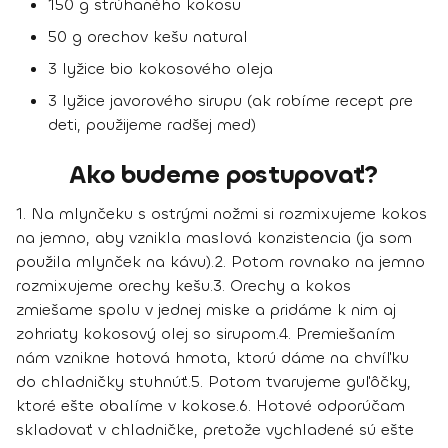
150 g strúhaného kokosu
50 g orechov kešu natural
3 lyžice bio kokosového oleja
3 lyžice javorového sirupu (ak robíme recept pre
deti, použijeme radšej med)
Ako budeme postupovať?
1. Na mlynčeku s ostrými nožmi si rozmixujeme kokos
na jemno, aby vznikla maslová konzistencia (ja som
použila mlynček na kávu).
2. Potom rovnako na jemno
rozmixujeme orechy kešu.
3. Orechy a kokos
zmiešame spolu v jednej miske a pridáme k nim aj
zohriaty kokosový olej so sirupom.
4. Premiešaním
nám vznikne hotová hmota, ktorú dáme na chvíľku
do chladničky stuhnúť.
5. Potom tvarujeme guľôčky,
ktoré ešte obalíme v kokose.
6. Hotové odporúčam
skladovať v chladničke, pretože vychladené sú ešte