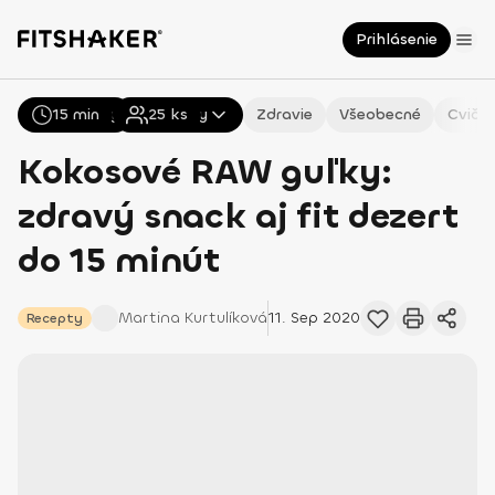
Prihlásenie
15 min
Všetky
Recepty
25
ks
Zdravie
Všeobecné
Cvičen
Kokosové RAW guľky:
zdravý snack aj fit dezert
do 15 minút
Martina
Kurtulíková
11. Sep 2020
Recepty