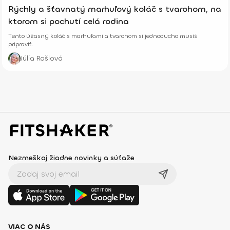
Rýchly a šťavnatý marhuľový koláč s tvarohom, na
ktorom si pochutí celá rodina
Tento úžasný koláč s marhuľami a tvarohom si jednoducho musíš
pripraviť.
Júlia Rašlová
Nezmeškaj žiadne novinky a súťaže
VIAC O NÁS