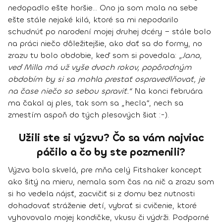
nedopadlo ešte horšie... Ono ja som mala na sebe
ešte stále nejaké kilá, ktoré sa mi nepodarilo
schudnúť po narodení mojej druhej dcéry − stále bolo
na práci niečo dôležitejšie, ako dať sa do formy, no
zrazu tu bolo obdobie, keď som si povedala:
„Jana,
veď Milla má už vyše dvoch rokov, popôrodným
obdobím by si sa mohla prestať ospravedlňovať, je
na čase niečo so sebou spraviť.“
Na konci februára
ma čakal aj ples, tak som sa „hecla“, nech sa
zmestím aspoň do tých plesových šiat :-).
Užili ste si výzvu? Čo sa vám najviac
páčilo a čo by ste pozmenili?
Výzva bola skvelá, pre mňa celý Fitshaker koncept
ako šitý na mieru, nemala som čas na nič a zrazu som
si ho vedela nájsť, zacvičiť si z domu bez nutnosti
dohadovať stráženie detí, vybrať si cvičenie, ktoré
vyhovovalo mojej kondičke, vkusu či výdrži. Podporné