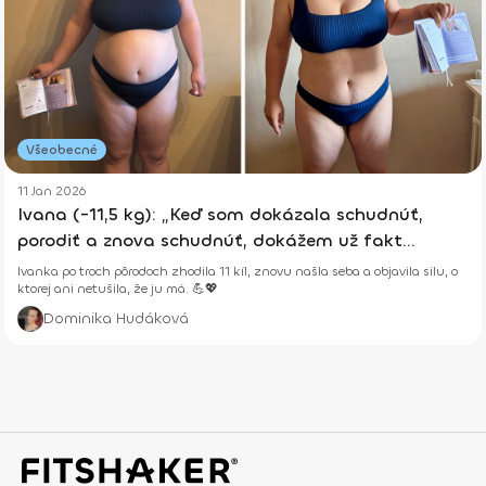
Všeobecné
11 Jan 2026
Ivana (-11,5 kg): „Keď som dokázala schudnúť,
porodiť a znova schudnúť, dokážem už fakt
všetko.“
Ivanka po troch pôrodoch zhodila 11 kíl, znovu našla seba a objavila silu, o
ktorej ani netušila, že ju má. 💪💖
Dominika Hudáková