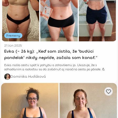
Premeny
21 Jún 2025
Evka (- 26 kg): „Keď som zistila, že 'budúci
pondelok' nikdy nepríde, začala som konať.“
Evka našla cestu späť k pohybu a zdravšiemu ja. Ukazuje, že s
odhodlaním a radosťou sa dá zvládnuť aj náročná cesta po pôrode. 💪
Dominika Hudáková