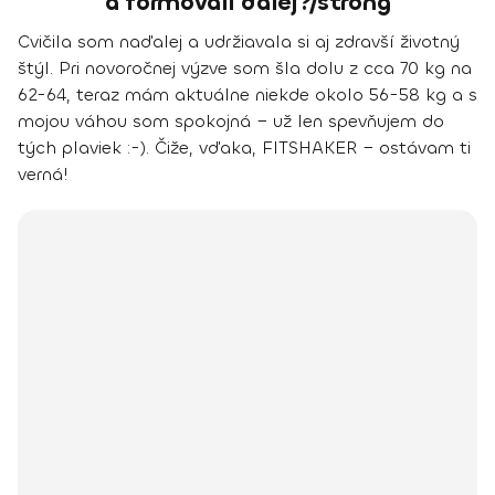
a formovali ďalej?/strong
Cvičila som naďalej a udržiavala si aj zdravší životný
štýl. Pri novoročnej výzve som šla dolu z cca 70 kg na
62-64, teraz mám aktuálne niekde okolo 56-58 kg a s
mojou váhou som spokojná − už len spevňujem do
tých plaviek :-). Čiže, vďaka, FITSHAKER − ostávam ti
verná!