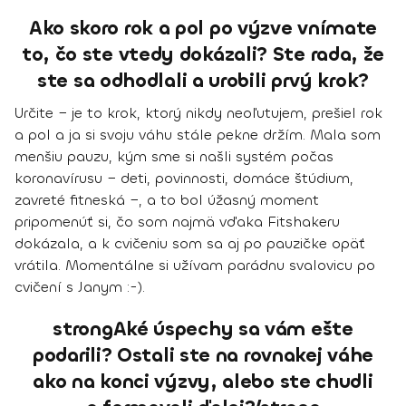
Ako skoro rok a pol po výzve vnímate
to, čo ste vtedy dokázali? Ste rada, že
ste sa odhodlali a urobili prvý krok?
Určite − je to krok, ktorý nikdy neoľutujem, prešiel rok
a pol a ja si svoju váhu stále pekne držím. Mala som
menšiu pauzu, kým sme si našli systém počas
koronavírusu − deti, povinnosti, domáce štúdium,
zavreté fitneská −, a to bol úžasný moment
pripomenúť si, čo som najmä vďaka Fitshakeru
dokázala, a k cvičeniu som sa aj po pauzičke opäť
vrátila. Momentálne si užívam parádnu svalovicu po
cvičení s Janym :-).
strongAké úspechy sa vám ešte
podarili? Ostali ste na rovnakej váhe
ako na konci výzvy, alebo ste chudli