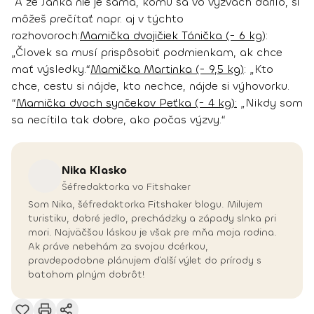
A že Janka nie je sama, komu sa vo výzvach darilo, si
môžeš prečítať napr. aj v týchto
rozhovoroch:
Mamička dvojičiek Tánička (- 6 kg
):
„Človek sa musí prispôsobiť podmienkam, ak chce
mať výsledky.“
Mamička Martinka (- 9,5 kg)
: „Kto
chce, cestu si nájde, kto nechce, nájde si výhovorku.
“
Mamička dvoch synčekov Peťka (- 4 kg):
„Nikdy som
sa necítila tak dobre, ako počas výzvy.“
Nika
Klasko
Šéfredaktorka vo Fitshaker
Som Nika, šéfredaktorka Fitshaker blogu. Milujem
turistiku, dobré jedlo, prechádzky a západy slnka pri
mori. Najväčšou láskou je však pre mňa moja rodina.
Ak práve nebehám za svojou dcérkou,
pravdepodobne plánujem ďalší výlet do prírody s
batohom plným dobrôt!