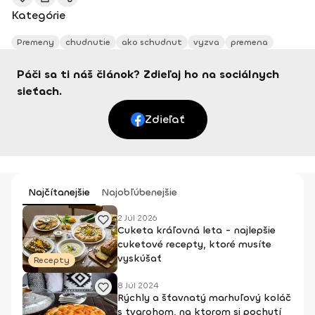
Kategórie
Premeny
chudnutie
ako schudnut
vyzva
premena
Páči sa ti náš článok? Zdieľaj ho na sociálnych
sieťach.
Zdieľať
Najčítanejšie
Najobľúbenejšie
2 Júl 2026
Cuketa kráľovná leta - najlepšie
cuketové recepty, ktoré musíte
vyskúšať
Recepty
8 Júl 2024
Rýchly a šťavnatý marhuľový koláč
s tvarohom, na ktorom si pochutí