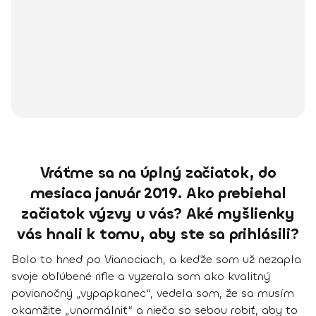
Vráťme sa na úplný začiatok, do
mesiaca január 2019. Ako prebiehal
začiatok výzvy u vás? Aké myšlienky
vás hnali k tomu, aby ste sa prihlásili?
Bolo to hneď po Vianociach, a keďže som už nezapla
svoje obľúbené rifle a vyzerala som ako kvalitný
povianočný „vypapkanec“, vedela som, že sa musím
okamžite „unormálniť“ a niečo so sebou robiť, aby to