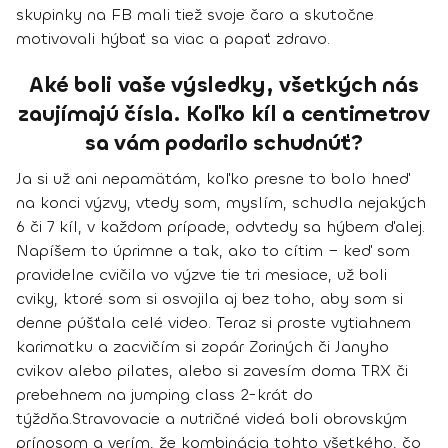
skupinky na FB mali tiež svoje čaro a skutočne
motivovali hýbať sa viac a papať zdravo.
Aké boli vaše výsledky, všetkých nás
zaujímajú čísla. Koľko kíl a centimetrov
sa vám podarilo schudnúť?
Ja si už ani nepamätám, koľko presne to bolo hneď
na konci výzvy, vtedy som, myslím, schudla nejakých
6 či 7 kíl, v každom prípade, odvtedy sa hýbem ďalej.
Napíšem to úprimne a tak, ako to cítim − keď som
pravidelne cvičila vo výzve tie tri mesiace, už boli
cviky, ktoré som si osvojila aj bez toho, aby som si
denne púšťala celé video.
Teraz si proste vytiahnem
karimatku a zacvičím si zopár Zoriných či Janyho
cvikov alebo pilates
, alebo si zavesím doma TRX či
prebehnem na jumping class 2-krát do
týždňa.
Stravovacie a nutričné videá boli obrovským
prínosom a
verím, že kombinácia tohto všetkého, čo