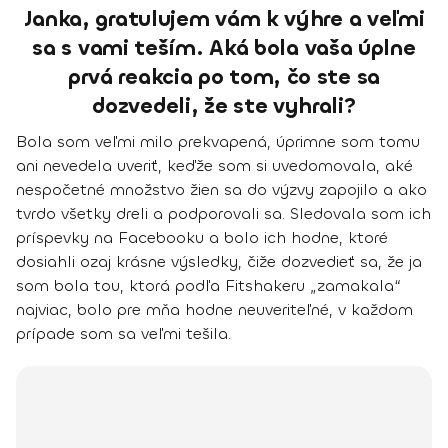
Janka, gratulujem vám k výhre a veľmi
sa s vami teším. Aká bola vaša úplne
prvá reakcia po tom, čo ste sa
dozvedeli, že ste vyhrali?
Bola som veľmi milo prekvapená, úprimne som tomu
ani nevedela uveriť, keďže som si uvedomovala, aké
nespočetné množstvo žien sa do výzvy zapojilo a ako
tvrdo všetky dreli a podporovali sa. Sledovala som ich
príspevky na Facebooku a bolo ich hodne, ktoré
dosiahli ozaj krásne výsledky, čiže dozvedieť sa, že ja
som bola tou, ktorá podľa Fitshakeru „zamakala“
najviac, bolo pre mňa hodne neuveriteľné, v každom
prípade som sa veľmi tešila.