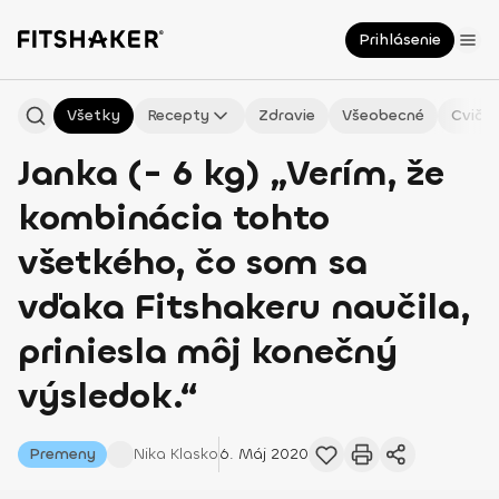
Prihlásenie
Všetky
Recepty
Zdravie
Všeobecné
Cvičen
Janka (- 6 kg) „Verím, že
kombinácia tohto
všetkého, čo som sa
vďaka Fitshakeru naučila,
priniesla môj konečný
výsledok.“
Premeny
Nika
Klasko
6. Máj 2020