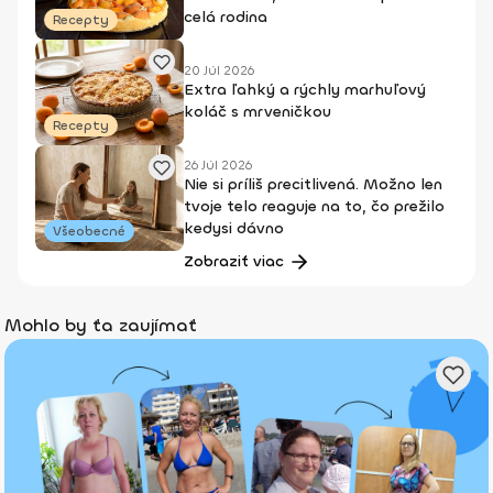
celá rodina
Recepty
20 Júl 2026
Extra ľahký a rýchly marhuľový
koláč s mrveničkou
Recepty
26 Júl 2026
Nie si príliš precitlivená. Možno len
tvoje telo reaguje na to, čo prežilo
kedysi dávno
Všeobecné
Zobraziť viac
Mohlo by ťa zaujímať