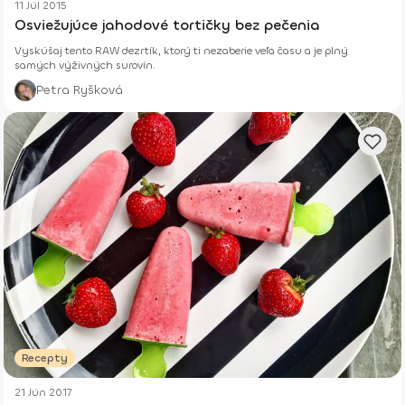
11 Júl 2015
Osviežujúce jahodové tortičky bez pečenia
Vyskúšaj tento RAW dezrtík, ktorý ti nezaberie veľa času a je plný
samých výživných surovín.
Petra Ryšková
Recepty
21 Jún 2017