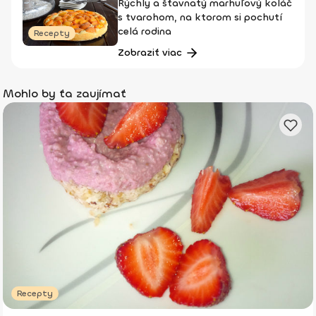
Rýchly a šťavnatý marhuľový koláč
s tvarohom, na ktorom si pochutí
celá rodina
Recepty
Zobraziť viac
Mohlo by ťa zaujímať
Recepty