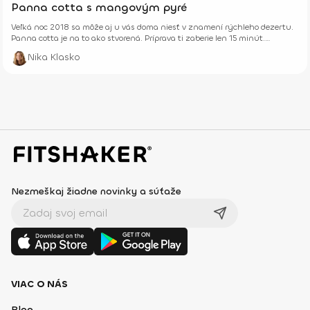
Panna cotta s mangovým pyré
Veľká noc 2018 sa môže aj u vás doma niesť v znamení rýchleho dezertu.
Panna cotta je na to ako stvorená. Príprava ti zaberie len 15 minút.
Vychutnaj si lahodný dezert s mangovým pyré.
Nika Klasko
Nezmeškaj žiadne novinky a súťaže
VIAC O NÁS
Blog