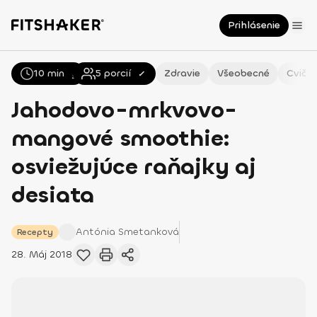
Prihlásenie
10 min
Všetky
Recepty
5
porcií
Zdravie
Všeobecné
Cvičen
Jahodovo-mrkvovo-
mangové smoothie:
osviežujúce raňajky aj
desiata
Antónia
Smetanková
Recepty
28. Máj 2018