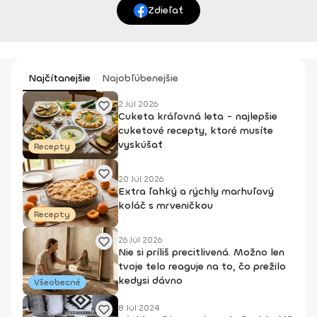
Zdieľať
Najčítanejšie
Najobľúbenejšie
2 Júl 2026
Cuketa kráľovná leta - najlepšie
cuketové recepty, ktoré musíte
vyskúšať
Recepty
20 Júl 2026
Extra ľahký a rýchly marhuľový
koláč s mrveničkou
Recepty
26 Júl 2026
Nie si príliš precitlivená. Možno len
tvoje telo reaguje na to, čo prežilo
kedysi dávno
Všeobecné
8 Júl 2024