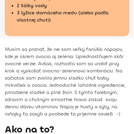
2 šálky vody
3 lyžice domáceho medu (alebo podľa
vlastnej chuti)
Musím sa priznať, že nie som veľký fanúšik nápojov,
kde je okrem ovocia aj zelenia. Uprednostňujem skôr
ovocné verzie. Avšak, rozhodla som sa urobiť prvý
krok a vyskúšať ovocno-zeleninovú kombináciu. Na
začiatok som zvolila jemnú sladkú chuť baby
mrkvičiek a ovocia. Jednoduché lahodné ingrediencie,
prirodzene sladké a plné živín. S týmto farebným,
zdravím a chutným smoothie hravo získaš svoju
dennú dávku vitamínov. Nápoj je hustý a sýty, na
raňajky ťa zasýti a poobede ťa príjemne osvieži. :-)
Ako na to?