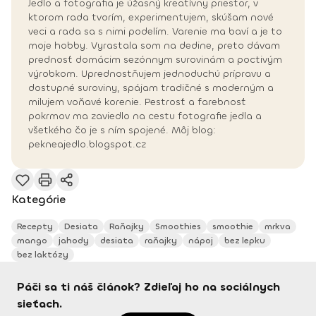
Jedlo a fotografia je úžasný kreatívny priestor, v
ktorom rada tvorím, experimentujem, skúšam nové
veci a rada sa s nimi podelím. Varenie ma baví a je to
moje hobby. Vyrastala som na dedine, preto dávam
prednosť domácim sezónnym surovinám a poctivým
výrobkom. Uprednostňujem jednoduchú prípravu a
dostupné suroviny, spájam tradičné s moderným a
milujem voňavé korenie. Pestrosť a farebnosť
pokrmov ma zaviedlo na cestu fotografie jedla a
všetkého čo je s ním spojené. Môj blog:
pekneajedlo.blogspot.cz
Kategórie
Recepty
Desiata
Raňajky
Smoothies
smoothie
mrkva
mango
jahody
desiata
raňajky
nápoj
bez lepku
bez laktózy
Páči sa ti náš článok? Zdieľaj ho na sociálnych
sieťach.