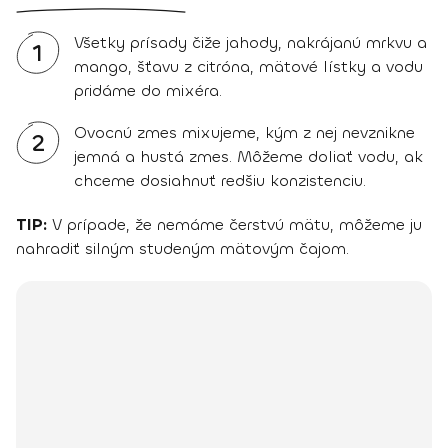
Všetky prísady čiže jahody, nakrájanú mrkvu a
1
mango, šťavu z citróna, mätové lístky a vodu
pridáme do mixéra.
Ovocnú zmes mixujeme, kým z nej nevznikne
2
jemná a hustá zmes. Môžeme doliať vodu, ak
chceme dosiahnuť redšiu konzistenciu.
TIP:
V prípade, že nemáme čerstvú mätu, môžeme ju
nahradiť silným studeným mätovým čajom.