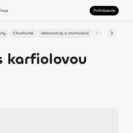
Shop
Prihlásenie
sty
Chudnutie
Sebarozvoj a motivácia
Pre fitmaminky
s karfiolovou