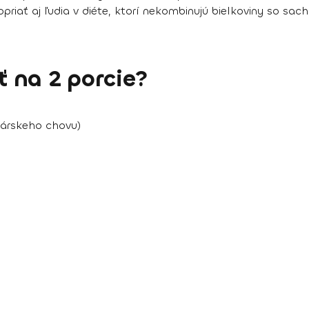
priať aj ľudia v diéte, ktorí nekombinujú bielkoviny so sach
 na 2 porcie?
márskeho chovu)