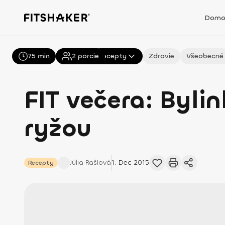
Domo
75 min
Všetky
2
porcie
Recepty
Zdravie
Všeobecné
FIT večera: Bylin
ryžou
Júlia
Rašlová
1. Dec 2015
Recepty