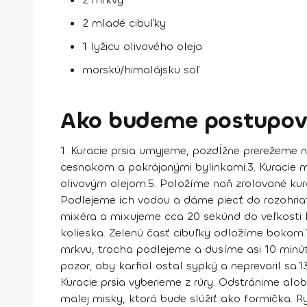
2 mladé cibuľky
1 lyžicu olivového oleja
morskú/himalájsku soľ
Ako budeme postupov
1.
Kuracie prsia umyjeme, pozdĺžne prerežeme n
cesnakom a pokrájanými bylinkami.
3.
Kuracie m
olivovým olejom.
5.
Položíme naň zrolované kura
Podlejeme ich vodou a dáme piecť do rozohriat
mixéra a mixujeme cca 20 sekúnd do veľkosti 
kolieska. Zelenú časť cibuľky odložíme bokom.
mrkvu, trocha podlejeme a dusíme asi 10 minút
pozor, aby karfiol ostal sypký a neprevaril sa.
13
Kuracie prsia vyberieme z rúry. Odstránime alo
malej misky, ktorá bude slúžiť ako formička.