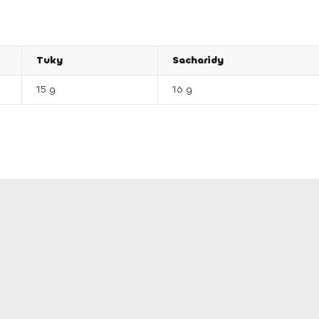
Tuky
Sacharidy
15 g
16 g