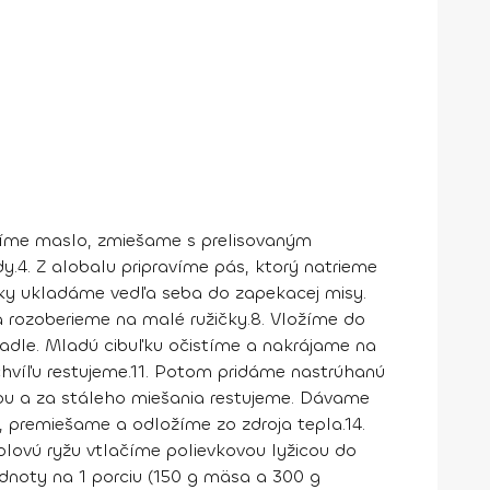
íme maslo, zmiešame s prelisovaným
y.
4.
Z alobalu pripravíme pás, ktorý natrieme
ky ukladáme vedľa seba do zapekacej misy.
 rozoberieme na malé ružičky.
8.
Vložíme do
dle. Mladú cibuľku očistíme a nakrájame na
hvíľu restujeme.
11.
Potom pridáme nastrúhanú
u a za stáleho miešania restujeme. Dávame
, premiešame a odložíme zo zdroja tepla.
14.
iolovú ryžu vtlačíme polievkovou lyžicou do
dnoty na 1 porciu (150 g mäsa a 300 g