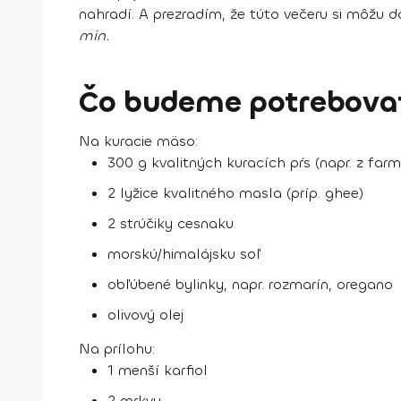
nahradí. A prezradím, že túto večeru si môžu do
min.
Čo budeme potrebovať
Na kuracie mäso:
300 g kvalitných kuracích pŕs (napr. z far
2 lyžice kvalitného masla (príp. ghee)
2 strúčiky cesnaku
morskú/himalájsku soľ
obľúbené bylinky, napr. rozmarín, oregano
olivový olej
Na prílohu:
1 menší karfiol
2 mrkvy