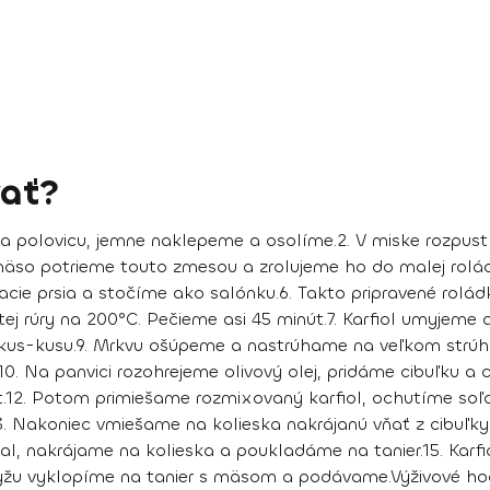
ať?
a polovicu, jemne naklepeme a osolíme.
2.
V miske rozpust
äso potrieme touto zmesou a zrolujeme ho do malej rolád
cie prsia a stočíme ako salónku.
6.
Takto pripravené rolád
ej rúry na 200°C. Pečieme asi 45 minút.
7.
Karfiol umyjeme a
kus-kusu.
9.
Mrkvu ošúpeme a nastrúhame na veľkom strúha
10.
Na panvici rozohrejeme olivový olej, pridáme cibuľku a c
.
12.
Potom primiešame rozmixovaný karfiol, ochutíme soľo
.
Nakoniec vmiešame na kolieska nakrájanú vňať z cibuľky
bal, nakrájame na kolieska a poukladáme na tanier.
15
. Karf
 Ryžu vyklopíme na tanier s mäsom a podávame.
Výživové ho