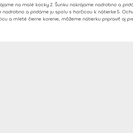
rájame na malé kocky.
2. Šunku nakrájame nadrobno a prid
 nadrobno a pridáme ju spolu s horčicou k nátierke.
5. Och
u a mleté čierne korenie, môžeme nátierku pripraviť aj pre