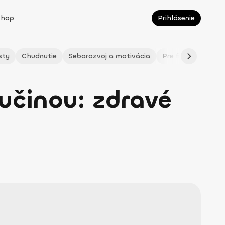
Shop
Prihlásenie
sty
Chudnutie
Sebarozvoj a motivácia
Pre fitmaminky
Lučinou: zdravé