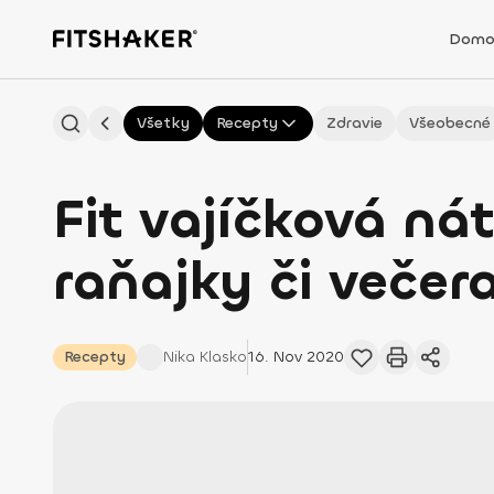
Domo
Všetky
Recepty
Zdravie
Všeobecné
Fit vajíčková ná
raňajky či večer
Recepty
Nika
Klasko
16. Nov 2020