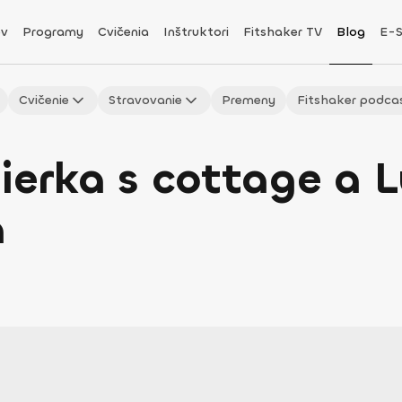
v
Programy
Cvičenia
Inštruktori
Fitshaker TV
Blog
E-
Cvičenie
Stravovanie
Premeny
Fitshaker podca
tierka s cottage a 
a