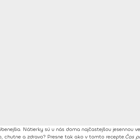
úbenejšia. Nátierky sú u nás doma najčastejšou jesennou ve
lo, chutne a zdravo? Presne tak ako v tomto recepte.
Čas pr