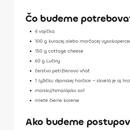
Čo budeme potrebovať
4 vajíčka
100 g kuracej alebo morčacej vysokoperce
150 g cottage cheese
60 g Lučiny
čerstvú petržlenovú vňať
1 lyžičku dijonskej horčice − skvelá je aj h
morskú/himalájsku soľ
mleté čierne korenie
Ako budeme postupov