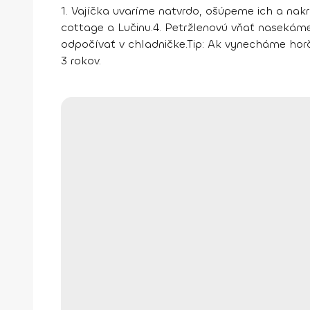
1. Vajíčka uvaríme natvrdo, ošúpeme ich a nak
cottage a Lučinu.
4. Petržlenovú vňať nasekáme
odpočívať v chladničke.
Tip:
Ak vynecháme horčic
3 rokov.