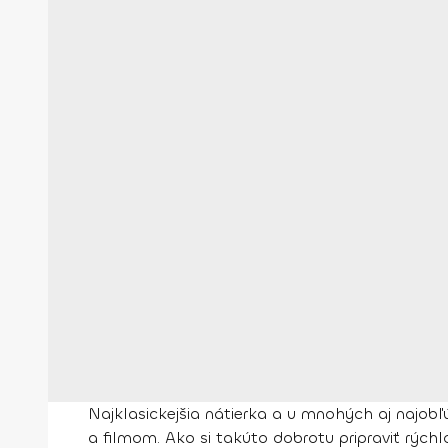
Najklasickejšia nátierka a u mnohých aj najobľ
a filmom. Ako si takúto dobrotu pripraviť rých