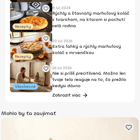
8 Júl 2024
Rýchly a šťavnatý marhuľový koláč
s tvarohom, na ktorom si pochutí
celá rodina
Recepty
20 Júl 2026
Extra ľahký a rýchly marhuľový
koláč s mrveničkou
Recepty
26 Júl 2026
Nie si príliš precitlivená. Možno len
tvoje telo reaguje na to, čo prežilo
kedysi dávno
Všeobecné
Zobraziť viac
Mohlo by ťa zaujímať