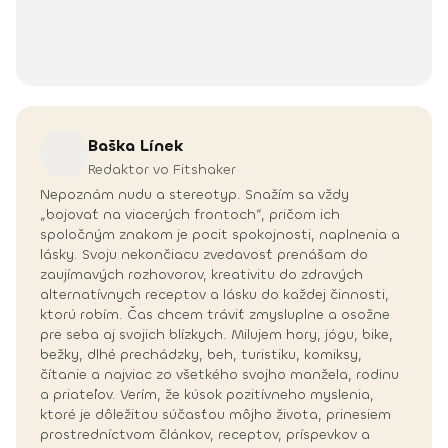
Baška
Línek
Redaktor vo Fitshaker
Nepoznám nudu a stereotyp. Snažím sa vždy
„bojovať na viacerých frontoch“, pričom ich
spoločným znakom je pocit spokojnosti, naplnenia a
lásky. Svoju nekončiacu zvedavosť prenášam do
zaujímavých rozhovorov, kreativitu do zdravých
alternatívnych receptov a lásku do každej činnosti,
ktorú robím. Čas chcem tráviť zmysluplne a osožne
pre seba aj svojich blízkych. Milujem hory, jógu, bike,
bežky, dlhé prechádzky, beh, turistiku, komiksy,
čítanie a najviac zo všetkého svojho manžela, rodinu
a priateľov. Verím, že kúsok pozitívneho myslenia,
ktoré je dôležitou súčasťou môjho života, prinesiem
prostredníctvom článkov, receptov, príspevkov a