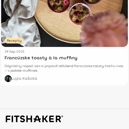
Recepty
29 Sep 2025
Francúzske toasty à la muffiny
Originálny nápad, ako si pripraviť obľúbené francúzske toasty trochu inak
– v podobe muffiniek.
Lujza Kašická