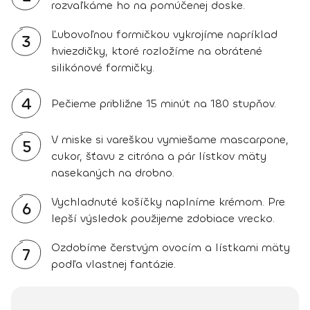
rozvaľkáme ho na pomúčenej doske.
Ľubovoľnou formičkou vykrojíme napríklad
3
hviezdičky, ktoré rozložíme na obrátené
silikónové formičky.
4
Pečieme približne 15 minút na 180 stupňov.
V miske si vareškou vymiešame mascarpone,
5
cukor, šťavu z citróna a pár lístkov mäty
nasekaných na drobno.
Vychladnuté košíčky naplníme krémom. Pre
6
lepší výsledok použijeme zdobiace vrecko.
Ozdobíme čerstvým ovocím a lístkami mäty
7
podľa vlastnej fantázie.