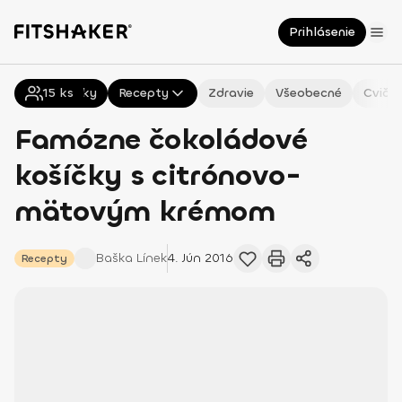
Prihlásenie
15
Všetky
ks
Recepty
Zdravie
Všeobecné
Cvičen
Famózne čokoládové
košíčky s citrónovo-
mätovým krémom
Baška
Línek
4. Jún 2016
Recepty