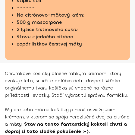
štipku soli
------
Na citrónovo-mätový krém:
500 g mascarpone
2 lyžice trstinového cukru
šťavu z jedného citróna
zopár lístkov čerstvej mäty
Chrumkavé košíčky plnené ľahkým krémom, ktorý
evokuje leto, si určite obľúbia deti i dospelí. Vďaka
originálnemu tvaru košíčka sú vhodné na rôzne
príležitosti i sviatky. Stačí vybrať tú správnu formičku.
My pre teba máme košíčky plnené osviežujúcim
krémom, v ktorom sa spája nerozlučná dvojica citróna
a mäty.
Stav na tento fantastický kokteil chutí a
dopraj si toto sladké pokušenie :-).