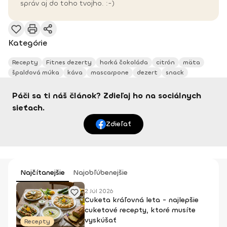
správ aj do toho tvojho. :-)
Kategórie
Recepty
Fitnes dezerty
horká čokoláda
citrón
mäta
špaldová múka
káva
mascarpone
dezert
snack
Páči sa ti náš článok? Zdieľaj ho na sociálnych
sieťach.
Zdieľať
Najčítanejšie
Najobľúbenejšie
2 Júl 2026
Cuketa kráľovná leta - najlepšie
cuketové recepty, ktoré musíte
vyskúšať
Recepty