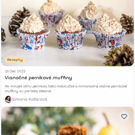
Recepty
26 Dec 2025
Vianočné perníkové muffiny
Ak miluješ vôňu perníkov, tieto mäkkučké a mimoriadne vláčne perníkové
muffiny sú pre teba ideálne.
Simona Kollárová