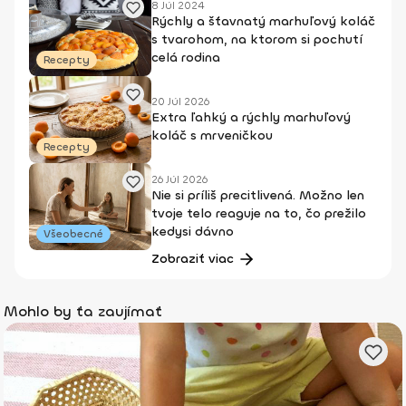
8 Júl 2024
Rýchly a šťavnatý marhuľový koláč
s tvarohom, na ktorom si pochutí
celá rodina
Recepty
20 Júl 2026
Extra ľahký a rýchly marhuľový
koláč s mrveničkou
Recepty
26 Júl 2026
Nie si príliš precitlivená. Možno len
tvoje telo reaguje na to, čo prežilo
kedysi dávno
Všeobecné
Zobraziť viac
Mohlo by ťa zaujímať