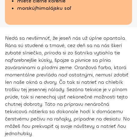
mleté čierne korenie
morskú/himalájsku soľ
Nedá sa nevšimnúť, že jeseň nás už úplne opantala.
Rána sú studené a tmavé, cez deň sa na nás škerí
zubaté slniečko, príroda si zo šatníka vytiahla tie
najfarebnejšie kúsky, špajze a pivnice sa plnia
zaváraninami a plodmi zeme. Oranžová farba, ktorá
momentálne prevláda nad ostatnými, nemusí zdobiť
len naše okná a dvory. Čo tak si natrieť na chlebík
trošku tej jesennej nálady. Sezóna tekvice je v plnom
prúde, tak si nenechaj ujsť nekonečné možnosti tejto
chutnej dobroty. Táto na prípravu nenáročná
tekvicová nátierka sa dokonale hodí k domácemu
čerstvému pečivu na raňajky, prípadne na desiatu. No
môžeš ňou prekvapiť aj svoje návštevy a natrieť ňou
jednohubky.