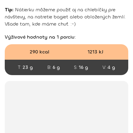
Tip:
Nátierku môžeme použiť aj na chlebíčky pre
návštevy, na natretie bagiet alebo obložených žemlí.
Všade tam, kde máme chuť. :-)
Výživové hodnoty na 1 porciu:
290 kcal
1213 kJ
T:
23 g
B:
6 g
S:
16 g
V:
4 g