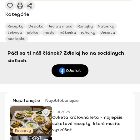
Kategórie
Recepty
Desiata
Jedlá z mäsa
Raňajky
Nátierky
tekvica
jablko
maslo
nátierka
raňajky
desiata
bez lepku
Páči sa ti náš článok? Zdieľaj ho na sociálnych
sieťach.
Zdieľať
Najčítanejšie
Najobľúbenejšie
2 Júl 2026
Cuketa kráľovná leta - najlepšie
cuketové recepty, ktoré musíte
vyskúšať
Recepty