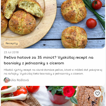
Recepty
23 Júl 2018
Pečivo hotové za 35 minút? Vyskúšaj recept na
bosniaky z jednozrnky s cícerom
Hľadáš rýchly recept na slané domáce pečivo, ktoré si môžeš dať pokojne aj
na raňajky. Vyskúšaj tieto bosniaky z jednozrnky s cícerom.
Júlia Rašlová