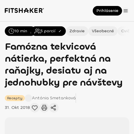
Prihlásenie
10 min
Všetky
Recepty
5
porcií
Zdravie
Všeobecné
Cvičen
Famózna tekvicová
nátierka, perfektná na
raňajky, desiatu aj na
jednohubky pre návštevy
Antónia
Smetanková
Recepty
31. Okt 2018