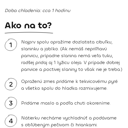
Doba chladenia:
cca 1 hodinu
Ako na to?
Najprv spolu opražíme dozlatista cibuľku,
1
slaninku a jablko. (Ak nemáš nepriľňavú
panvicu, prípadne slanina nemá veľa tuku,
radšej pridaj aj 1 lyžicu oleja. V prípade dobrej
panvice a poctivej slaniny to však nie je treba.)
Opraženú zmes pridáme k tekvicovému pyré
2
a všetko spolu do hladka rozmixujeme.
3
Pridáme maslo a podľa chuti okoreníme.
Nátierku necháme vychladnúť a podávame
4
s obľúbeným pečivom či hriankami.