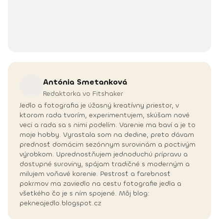
Antónia
Smetanková
Redaktorka vo Fitshaker
Jedlo a fotografia je úžasný kreatívny priestor, v
ktorom rada tvorím, experimentujem, skúšam nové
veci a rada sa s nimi podelím. Varenie ma baví a je to
moje hobby. Vyrastala som na dedine, preto dávam
prednosť domácim sezónnym surovinám a poctivým
výrobkom. Uprednostňujem jednoduchú prípravu a
dostupné suroviny, spájam tradičné s moderným a
milujem voňavé korenie. Pestrosť a farebnosť
pokrmov ma zaviedlo na cestu fotografie jedla a
všetkého čo je s ním spojené. Môj blog:
pekneajedlo.blogspot.cz