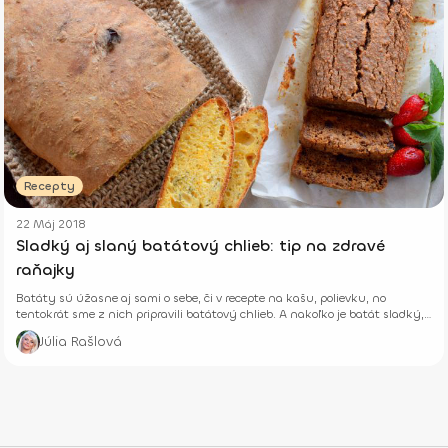
Recepty
22 Máj 2018
Sladký aj slaný batátový chlieb: tip na zdravé
raňajky
Batáty sú úžasne aj sami o sebe, či v recepte na kašu, polievku, no
tentokrát sme z nich pripravili batátový chlieb. A nakoľko je batát sladký,
skúsili sme verziu na slano aj na sladko.
Júlia Rašlová