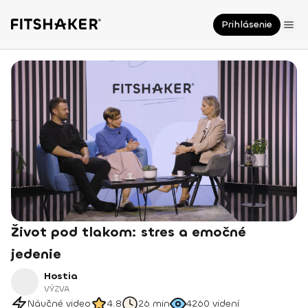
Prihlásenie
Život pod tlakom: stres a emočné
jedenie
Hostia
VÝZVA
Náučné video
4.8
26 min
4260
videní