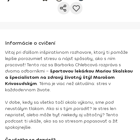
Informácie o cvičení
Vitaj pri ďalšom inšpiratívnom rozhovore, ktorý ti pomôže
lepšie porozumieť stresu a nájsť spôsoby, ako s ním
pracovať! Tento raz sa Barborka Chlebcová rozpráva s
dvoma odborníkmi –
športovou lekárkou Mariou Skalskou
a špecialistom na zdravý životný štýl Marošom
Krivosudským
. Téma je viac než aktuálna: stres v
každodennom živote.
V dobe, kedy sa všetko točí okolo výkonu, sme pod
neustálym tlakom. Ako si s tým poradiť? Je stres len
nepriateľ, alebo môže byť niekedy aj užitočný? Tento
podcast ti ukáže, ako sa so stresom popasovať a žiť
spokojnejšie.
Čo všetko sa dozvieš?