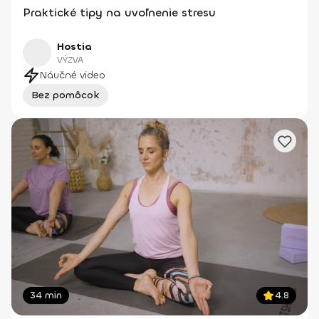
Praktické tipy na uvoľnenie stresu
Hostia
VÝZVA
Náučné video
Bez pomôcok
34 min
4.8