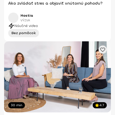
Ako zvládať stres a objaviť vnútornú pohodu?
Hostia
VÝZVA
Náučné video
Bez pomôcok
30 min
4.7