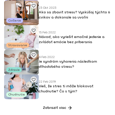
23 Okt 2023
Ako sa zbaviť stresu? Vyskúšaj týchto 6
cvikov a dokonale sa uvoľni
Cvičenie
15 Feb 2022
Návod, ako vyriešiť emočné jedenie a
zvládať emócie bez priberania
Stravovanie
4 Feb 2022
Je syndróm vyhorenia následkom
dlhodobého stresu?
Zdravie
22 Feb 2019
Vieš, že stres ti môže blokovať
chudnutie? Čo s tým?
Chudnutie
Zobraziť viac