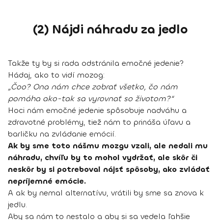
(2) Nájdi náhradu za jedlo
Takže ty by si rada odstránila emočné jedenie?
Hádaj, ako to vidí mozog:
„Čoo? Ona nám chce zobrať všetko, čo nám
pomáha ako-tak sa vyrovnať so životom?“
Hoci nám emočné jedenie spôsobuje nadváhu a
zdravotné problémy, tiež nám to prináša úľavu a
barličku na zvládanie emócií.
Ak by sme toto nášmu mozgu vzali, ale nedali mu
náhradu, chvíľu by to mohol vydržať, ale skôr či
neskôr by si potreboval nájsť spôsoby, ako zvládať
nepríjemné emócie.
A ak by nemal alternatívu, vrátili by sme sa znova k
jedlu.
Aby sa nám to nestalo a aby si sa vedela ľahšie