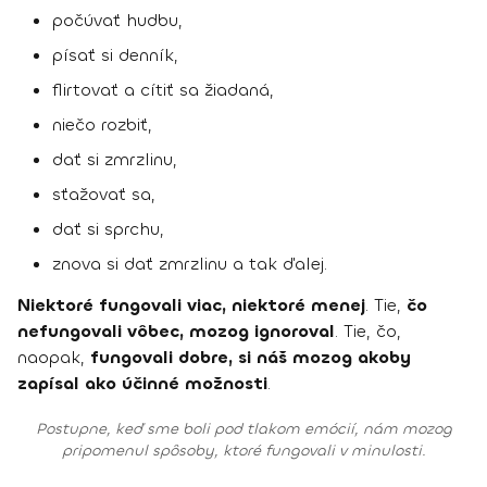
počúvať hudbu,
písať si denník,
flirtovať a cítiť sa žiadaná,
niečo rozbiť,
dať si zmrzlinu,
sťažovať sa,
dať si sprchu,
znova si dať zmrzlinu a tak ďalej.
Niektoré fungovali viac, niektoré menej
. Tie,
čo
nefungovali vôbec, mozog ignoroval
. Tie, čo,
naopak,
fungovali dobre, si náš mozog akoby
zapísal ako účinné možnosti
.
Postupne, keď sme boli pod tlakom emócií, nám mozog
pripomenul spôsoby, ktoré fungovali v minulosti.