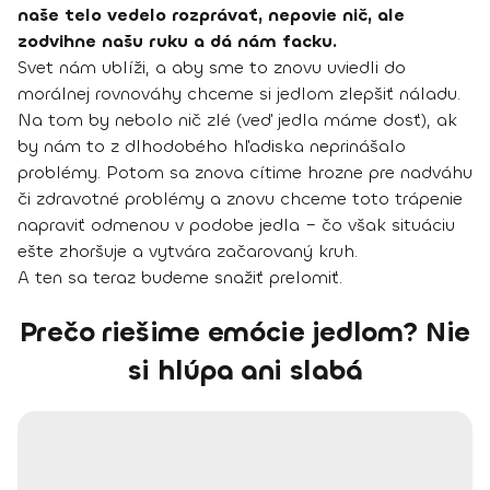
naše telo vedelo rozprávať, nepovie nič, ale
zodvihne našu ruku a dá nám facku.
Svet nám ublíži, a aby sme to znovu uviedli do
morálnej rovnováhy chceme si jedlom zlepšiť náladu.
Na tom by nebolo nič zlé (veď jedla máme dosť), ak
by nám to z dlhodobého hľadiska neprinášalo
problémy. Potom sa znova cítime hrozne pre nadváhu
či zdravotné problémy a znovu chceme toto trápenie
napraviť odmenou v podobe jedla – čo však situáciu
ešte zhoršuje a vytvára začarovaný kruh.
A ten sa teraz budeme snažiť prelomiť.
Prečo riešime emócie jedlom? Nie
si hlúpa ani slabá