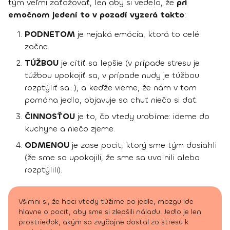
tým veľmi zaťažovať, len aby si vedela, že
pri
emočnom jedení to v pozadí vyzerá takto
:
PODNETOM
je nejaká emócia, ktorá to celé
začne.
TÚŽBOU
je cítiť sa lepšie (v prípade stresu je
túžbou upokojiť sa, v prípade nudy je túžbou
rozptýliť sa…), a keďže vieme, že nám v tom
pomáha jedlo, objavuje sa chuť niečo si dať.
ČINNOSŤOU
je to, čo vtedy urobíme: ideme do
kuchyne a niečo zjeme.
ODMENOU
je zase pocit, ktorý sme tým dosiahli
(že sme sa upokojili, že sme sa uvoľnili alebo
rozptýlili).
Všimni si, že hoci vtedy túžime po jedle, mozgu ide
hlavne o pocit, aby sme si zlepšili náladu. Jedlo je len
prostriedok, akým sa zvyčajne dostal zo stresu k