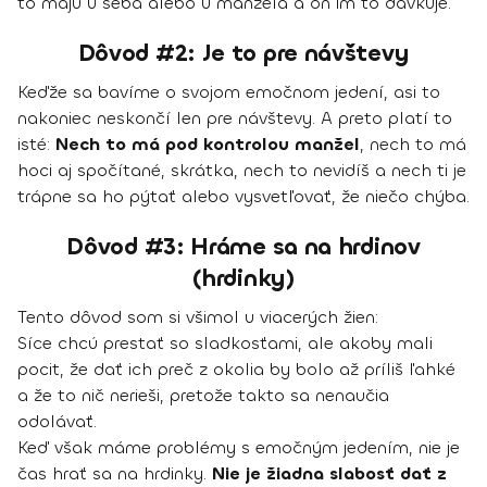
to majú u seba alebo u manžela a on im to dávkuje.
Dôvod #2: Je to pre návštevy
Keďže sa bavíme o svojom emočnom jedení, asi to
nakoniec neskončí len pre návštevy. A preto platí to
isté:
Nech to má pod kontrolou manžel
, nech to má
hoci aj spočítané, skrátka, nech to nevidíš a nech ti je
trápne sa ho pýtať alebo vysvetľovať, že niečo chýba.
Dôvod #3: Hráme sa na hrdinov
(hrdinky)
Tento dôvod som si všimol u viacerých žien:
Síce chcú prestať so sladkosťami, ale akoby mali
pocit, že dať ich preč z okolia by bolo až príliš ľahké
a že to nič nerieši, pretože takto sa nenaučia
odolávať.
Keď však máme problémy s emočným jedením, nie je
čas hrať sa na hrdinky.
Nie je žiadna slabosť dať z