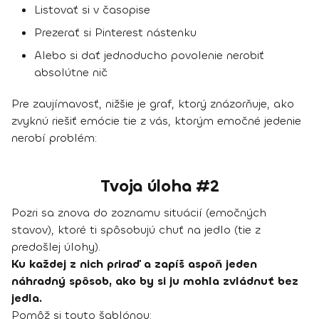
Listovať si v časopise
Prezerať si Pinterest nástenku
Alebo si dať jednoducho povolenie nerobiť
absolútne nič
Pre zaujímavosť, nižšie je graf, ktorý znázorňuje, ako
zvyknú riešiť emócie tie z vás, ktorým emočné jedenie
nerobí problém:
Tvoja úloha #2
Pozri sa znova do zoznamu situácií (emočných
stavov), ktoré ti spôsobujú chuť na jedlo (tie z
predošlej úlohy).
Ku každej z nich priraď a zapíš aspoň jeden
náhradný spôsob, ako by si ju mohla zvládnuť bez
jedla.
Pomôž si touto šablónou: