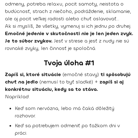
odmeny, potreba relaxu, pocit samoty, neistota o
budúcnosť, strach z niečoho, podráždenie, sklamanie,
ale aj pocit veľkej radosti alebo chuť oslavovať…
Ak si myslíš, že všetky, vymenuj si ich jednu po druhej.
Emočné jedenie v skutočnosti nie je len jeden zvyk.
Je to súbor zvykov.
Jesť v strese a jesť z nudy nie sú
rovnaké zvyky, len činnosť je spoločná.
Tvoja úloha #1
Zapíš si, ktoré situácie
(emočné stavy)
ti spôsobujú
chuť na jedlo
(nemusí to byť sladké) +
zapíš si aj
konkrétnu situáciu, kedy sa to stáva.
Napríklad:
Keď som nervózna, lebo má čaká dôležitý
rozhovor.
Keď sa potrebujem odmeniť po ťažkom dni v
práci.