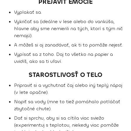
PREJAVIŤ EMÓCIE
Vyplakať sa.
Vykričať sa (ideálne v lese alebo do vankúša,
hlavne aby sme nemierili na tých, ktorí s tým nič
nemajú).
A môžeš si aj zanadávať, ak ti to pomôže nejesť.
Vypísať sa z toho. Daj to všetko na papier a
uvidíš, ako sa ti uľaví.
STAROSTLIVOSŤ O TELO
Pripraviť si a vychutnať čaj alebo iný teplý nápoj
(v lete opačne).
Napiť sa vody (mne to tiež pomáhalo potláčať
zbytočné chute).
Dať si sprchu, aby si sa cítila viac sviežo
(experimentuj s teplotou, niekedy viac pomôže