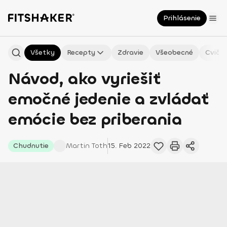
Prihlásenie
Všetky
Recepty
Zdravie
Všeobecné
Cvičen
Návod, ako vyriešiť
emočné jedenie a zvládať
emócie bez priberania
Chudnutie
Martin
Toth
15. Feb 2022