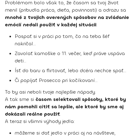
Problémom bolo však to, že časom sa tvoj život
menil (pribudla práca, dieťa, povinnosti) a odrazu sa
mnohé z tvojich overených spôsobov na zvládanie
emócií nedali použiť v každej situácii
:
Pospať si v práci po tom, čo na teba šéf
nakričal…
Zavolať kamoške o 11. večer, keď práve uspáva
deti…
Ísť do baru a flirtovať, lebo dcéra nechce spať…
Či popíjať Prosecco pri kočíkovaní…
To by asi neboli tvoje najlepšie nápady.
A tak sme si
časom selektovali spôsoby, ktoré by
nám pomohli cítiť sa lepšie, ale ktoré by sme aj
dokázali reálne použiť
.
A teraz si všimni výhody jedla:
môžeme si dať jedlo v práci aj na návšteve,