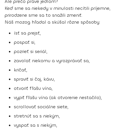
Ale prečo práve jedlom?
Keď sme sa niekedy v minulosti necítili príjemne,
prirodzene sme sa to snažili zmeniť.
Náš mozog hľadal a skúšal rôzne spôsoby:
ísť sa prejsť,
pospať si,
pozrieť si seriál,
zavolať niekomu a vyrozprávať sa,
kričať,
spraviť si čaj, kávu,
otvoriť fľašu vína,
vypiť fľašu vína (ak otvorenie nestačilo),
scrollovať sociálne siete,
stretnúť sa s niekým,
vyspať sa s niekým,