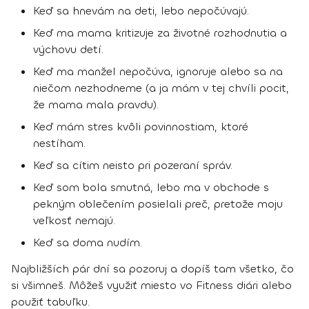
Keď sa hnevám na deti, lebo nepočúvajú.
Keď ma mama kritizuje za životné rozhodnutia a
výchovu detí.
Keď ma manžel nepočúva, ignoruje alebo sa na
niečom nezhodneme (a ja mám v tej chvíli pocit,
že mama mala pravdu).
Keď mám stres kvôli povinnostiam, ktoré
nestíham.
Keď sa cítim neisto pri pozeraní správ.
Keď som bola smutná, lebo ma v obchode s
pekným oblečením posielali preč, pretože moju
veľkosť nemajú.
Keď sa doma nudím.
Najbližších pár dní sa pozoruj a dopíš tam všetko, čo
si všimneš. Môžeš využiť miesto vo Fitness diári alebo
použiť tabuľku.