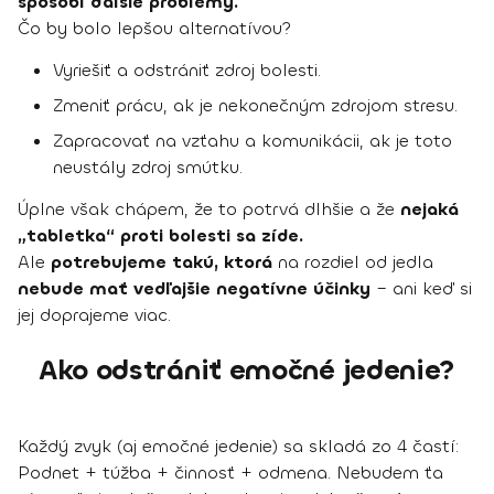
spôsobí ďalšie problémy.
Čo by bolo lepšou alternatívou?
Vyriešiť a odstrániť zdroj bolesti.
Zmeniť prácu, ak je nekonečným zdrojom stresu.
Zapracovať na vzťahu a komunikácii, ak je toto
neustály zdroj smútku.
Úplne však chápem, že to potrvá dlhšie a že
nejaká
„tabletka“ proti bolesti sa zíde.
Ale
potrebujeme takú, ktorá
na rozdiel od jedla
nebude mať vedľajšie negatívne účinky
– ani keď si
jej doprajeme viac.
Ako odstrániť emočné jedenie?
Každý zvyk (aj emočné jedenie) sa skladá zo 4 častí:
Podnet + túžba + činnosť + odmena. Nebudem ťa