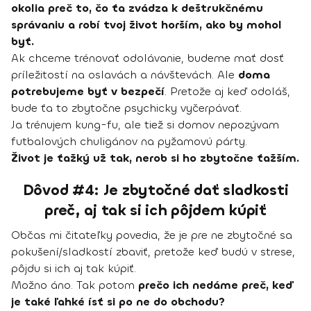
okolia preč to, čo ťa zvádza k deštrukčnému
správaniu a robí tvoj život horším, ako by mohol
byť.
Ak chceme trénovať odolávanie, budeme mať dosť
príležitostí na oslavách a návštevách. Ale
doma
potrebujeme byť v bezpečí
. Pretože aj keď odoláš,
bude ťa to zbytočne psychicky vyčerpávať.
Ja trénujem kung-fu, ale tiež si domov nepozývam
futbalových chuligánov na pyžamovú párty.
Život je ťažký už tak, nerob si ho zbytočne ťažším.
Dôvod #4: Je zbytočné dať sladkosti
preč, aj tak si ich pôjdem kúpiť
Občas mi čitateľky povedia, že je pre ne zbytočné sa
pokušení/sladkostí zbaviť, pretože keď budú v strese,
pôjdu si ich aj tak kúpiť.
Možno áno. Tak potom
prečo ich nedáme preč, keď
je také ľahké ísť si po ne do obchodu?