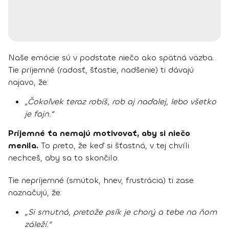
Naše emócie sú v podstate niečo ako spätná väzba.
Tie príjemné (radosť, šťastie, nadšenie) ti dávajú
najavo, že:
„Čokoľvek teraz robíš, rob aj naďalej, lebo všetko
je fajn.“
Príjemné ťa nemajú motivovať, aby si niečo
menila.
To preto, že keď si šťastná, v tej chvíli
nechceš, aby sa to skončilo.
Tie nepríjemné (smútok, hnev, frustrácia) ti zase
naznačujú, že:
„Si smutná, pretože psík je chorý a tebe na ňom
záleží.“