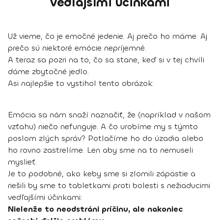
vedľajšími účinkami
Už vieme, čo je emočné jedenie. Aj prečo ho máme. Aj
prečo sú niektoré emócie nepríjemné.
A teraz sa pozri na to, čo sa stane, keď si v tej chvíli
dáme zbytočné jedlo.
Asi najlepšie to vystihol tento obrázok:
Emócia sa nám snaží naznačiť, že (napríklad v našom
vzťahu) niečo nefunguje. A čo urobíme my s týmto
poslom zlých správ? Potlačíme ho do úzadia alebo
ho rovno zastrelíme. Len aby sme na to nemuseli
myslieť.
Je to podobné, ako keby sme si zlomili zápästie a
riešili by sme to tabletkami proti bolesti s nežiaducimi
vedľajšími účinkami:
Nielenže to neodstráni príčinu, ale nakoniec