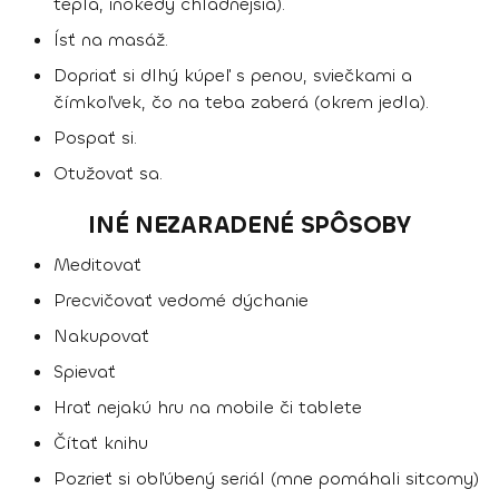
teplá, inokedy chladnejšia).
Ísť na masáž.
Dopriať si dlhý kúpeľ s penou, sviečkami a
čímkoľvek, čo na teba zaberá (okrem jedla).
Pospať si.
Otužovať sa.
INÉ NEZARADENÉ SPÔSOBY
Meditovať
Precvičovať vedomé dýchanie
Nakupovať
Spievať
Hrať nejakú hru na mobile či tablete
Čítať knihu
Pozrieť si obľúbený seriál (mne pomáhali sitcomy)