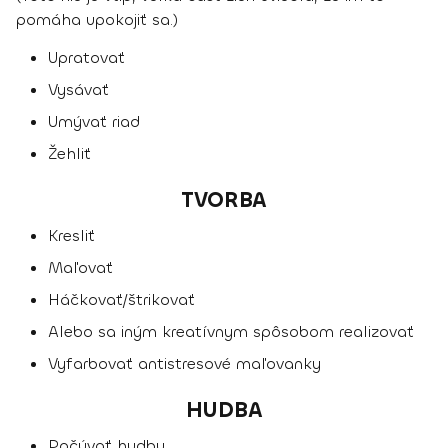
pomáha upokojiť sa.)
Upratovať
Vysávať
Umývať riad
Žehliť
TVORBA
Kresliť
Maľovať
Háčkovať/štrikovať
Alebo sa iným kreatívnym spôsobom realizovať
Vyfarbovať antistresové maľovanky
HUDBA
Počúvať hudbu.