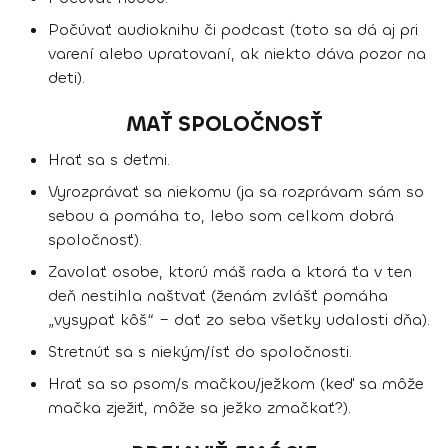
Počúvať audioknihu či podcast (toto sa dá aj pri
varení alebo upratovaní, ak niekto dáva pozor na
deti).
MAŤ SPOLOČNOSŤ
Hrať sa s deťmi.
Vyrozprávať sa niekomu (ja sa rozprávam sám so
sebou a pomáha to, lebo som celkom dobrá
spoločnosť).
Zavolať osobe, ktorú máš rada a ktorá ťa v ten
deň nestihla naštvať (ženám zvlášť pomáha
„vysypať kôš“ – dať zo seba všetky udalosti dňa).
Stretnúť sa s niekým/ísť do spoločnosti.
Hrať sa so psom/s mačkou/ježkom (keď sa môže
mačka zježiť, môže sa ježko zmačkať?).