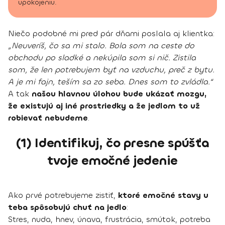
upokojeniu.
Niečo podobné mi pred pár dňami poslala aj klientka:
„Neuveríš, čo sa mi stalo. Bola som na ceste do
obchodu po sladké a nekúpila som si nič. Zistila
som, že len potrebujem byť na vzduchu, preč z bytu.
A je mi fajn, teším sa zo seba. Dnes som to zvládla.“
A tak
našou hlavnou úlohou bude ukázať mozgu,
že existujú aj iné prostriedky a že jedlom to už
robievať nebudeme
.
(1) Identifikuj, čo presne spúšťa
tvoje emočné jedenie
Ako prvé potrebujeme zistiť,
ktoré emočné stavy u
teba spôsobujú chuť na jedlo
:
Stres, nuda, hnev, únava, frustrácia, smútok, potreba