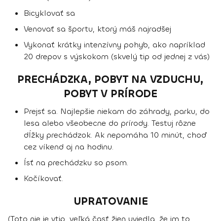
Bicyklovať sa
Venovať sa športu, ktorý máš najradšej
Vykonať krátky intenzívny pohyb, ako napríklad
20 drepov s výskokom (skvelý tip od jednej z vás)
PRECHÁDZKA, POBYT NA VZDUCHU,
POBYT V PRÍRODE
Prejsť sa. Najlepšie niekam do záhrady, parku, do
lesa alebo všeobecne do prírody. Testuj rôzne
dĺžky prechádzok. Ak nepomáha 10 minút, choď
cez víkend aj na hodinu.
Ísť na prechádzku so psom.
Kočíkovať.
UPRATOVANIE
(Toto nie je vtip, veľká časť žien uviedla, že im to