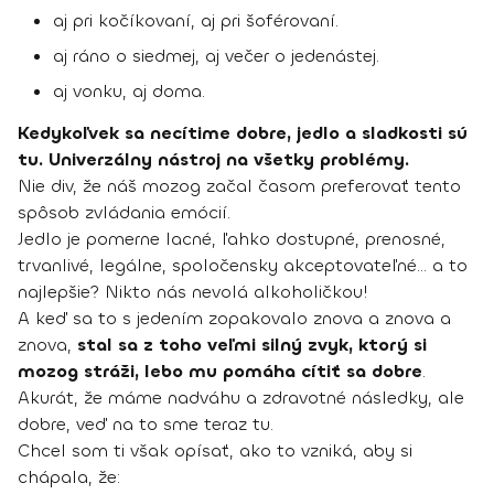
aj pri kočíkovaní, aj pri šoférovaní.
aj ráno o siedmej, aj večer o jedenástej.
aj vonku, aj doma.
Kedykoľvek sa necítime dobre, jedlo a sladkosti sú
tu. Univerzálny nástroj na všetky problémy.
Nie div, že náš mozog začal časom preferovať tento
spôsob zvládania emócií.
Jedlo je pomerne lacné, ľahko dostupné, prenosné,
trvanlivé, legálne, spoločensky akceptovateľné… a to
najlepšie? Nikto nás nevolá alkoholičkou!
A keď sa to s jedením zopakovalo znova a znova a
znova,
stal sa z toho veľmi silný zvyk, ktorý si
mozog stráži, lebo mu pomáha cítiť sa dobre
.
Akurát, že máme nadváhu a zdravotné následky, ale
dobre, veď na to sme teraz tu.
Chcel som ti však opísať, ako to vzniká, aby si
chápala, že: