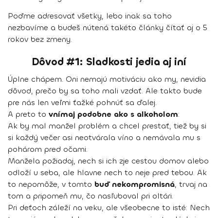
Poďme adresovať všetky, lebo inak sa toho
nezbavíme a budeš nútená takéto články čítať aj o 5
rokov bez zmeny.
Dôvod #1: Sladkosti jedia aj iní
Úplne chápem. Oni nemajú motiváciu ako my, nevidia
dôvod, prečo by sa toho mali vzdať. Ale takto bude
pre nás len veľmi ťažké pohnúť sa ďalej.
A preto to
vnímaj podobne ako s alkoholom
:
Ak by mal manžel problém a chcel prestať, tiež by si
si každý večer asi neotvárala víno a nemávala mu s
pohárom pred očami.
Manžela požiadaj, nech si ich zje cestou domov alebo
odloží u seba, ale hlavne nech to neje pred tebou. Ak
to nepomôže, v tomto
buď nekompromisná
, trvaj na
tom a pripomeň mu, čo nasľuboval pri oltári.
Pri deťoch záleží na veku, ale všeobecne to isté: Nech