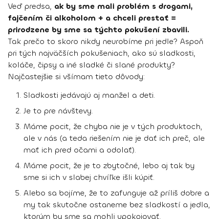
Veď predsa,
ak by sme mali problém s drogami,
fajčením či alkoholom + a chceli prestať =
prirodzene by sme sa týchto pokušení zbavili.
Tak prečo to skoro nikdy neurobíme pri jedle? Aspoň
pri tých najväčších pokušeniach, ako sú sladkosti,
koláče, čipsy a iné sladké či slané produkty?
Najčastejšie si všímam tieto dôvody:
Sladkosti jedávajú aj manžel a deti.
Je to pre návštevy.
Máme pocit, že chyba nie je v tých produktoch,
ale v nás (a teda riešením nie je dať ich preč, ale
mať ich pred očami a odolať).
Máme pocit, že je to zbytočné, lebo aj tak by
sme si ich v slabej chvíľke išli kúpiť.
Alebo sa bojíme, že to zafunguje až príliš dobre a
my tak skutočne ostaneme bez sladkostí a jedla,
ktorým by sme sa mohli upokojovať.