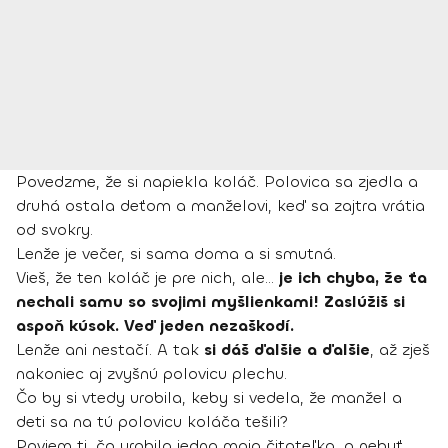
Povedzme, že si napiekla koláč. Polovica sa zjedla a
druhá ostala deťom a manželovi, keď sa zajtra vrátia
od svokry.
Lenže je večer, si sama doma a si smutná.
Vieš, že ten koláč je pre nich, ale…
je ich chyba, že ťa
nechali samu so svojimi myšlienkami! Zaslúžiš si
aspoň kúsok. Veď jeden nezaškodí.
Lenže ani nestačí. A tak
si dáš ďalšie a ďalšie
, až zješ
nakoniec aj zvyšnú polovicu plechu.
Čo by si vtedy urobila, keby si vedela, že manžel a
deti sa na tú polovicu koláča tešili?
Poviem ti, čo urobila jedna moja čitateľka, a nebyť