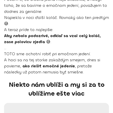
toho, že sa bavíme o emočnom jedení, považujem to
dodnes za geniálne:
Napiekla v noci ďalší koláč. Rovnaký ako ten predtým
😅.
A teraz príde to najlepšie:
Aby nebolo podozrivé, odkiaľ sa vzal celý koláč,
zase polovicu zjedla
😅.
…
TOTO sme ochotní robiť pri emočnom jedení.
A hoci sa na tej storke zakaždým smejem, dnes si
povieme,
ako riešiť emočné jedenie
, pretože
následky už potom nemusia byť smiešne.
Niekto nám ublíži a my si za to
ublížime ešte viac