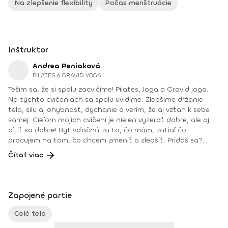
Na zlepšenie flexibility
Počas menštruácie
Inštruktor
Andrea Peniaková
PILATES a GRAVID YOGA
Teším sa, že si spolu zacvičíme! Pilates, Joga a Gravid joga.
Na týchto cvičeniach sa spolu uvidíme. Zlepšíme držanie
tela, silu aj ohybnosť, dýchanie a verím, že aj vzťah k sebe
samej. Cieľom mojich cvičení je nielen vyzerať dobre, ale aj
cítiť sa dobre! Byť vďačná za to, čo mám, zatiaľ čo
pracujem na tom, čo chcem zmeniť a zlepšiť. Pridáš sa?
Teším sa na teba na online lekciách vo Fitshakeri, aj vo
Čítať viac
Fitshaker podcaste! Taktiež osobne na mojich hodinách v
Bratislave alebo na pobytoch, ktoré organizujem na
Slovensku aj v zahraničí. Môj rozvrh a info o mne nájdeš na
týchto stránkach: FB: www.facebook.com/flowandrea9 IG :
Zapojené partie
@andrea_mindfulflow Dosiahnuté vzdelanie: • Špecializačný
kurz Pilates inštruktor (FACE CZECH academy), Brno, 2013 •
Celé telo
IYN certificate – Mindfulness Yoga Instructor (mesačný