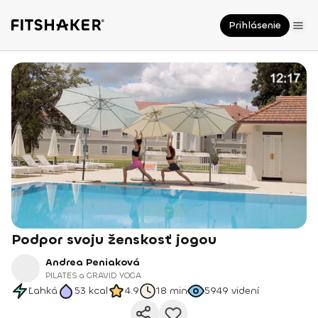
Prihlásenie
Podpor svoju ženskosť jogou
Andrea Peniaková
PILATES a GRAVID YOGA
Ľahká
53
kcal
4.9
18 min
5949
videní