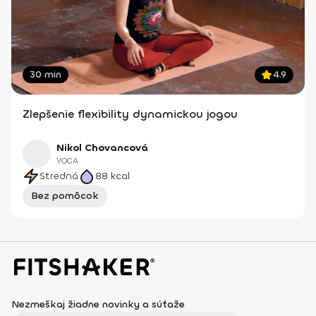
30 min
4.9
Zlepšenie flexibility dynamickou jogou
Nikol Chovancová
YOGA
Stredná
88
kcal
Bez pomôcok
Nezmeškaj žiadne novinky a súťaže