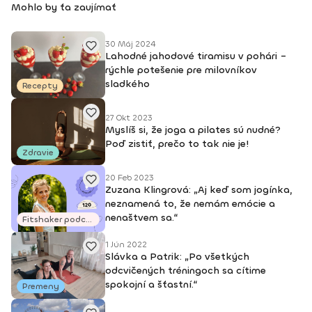
Mohlo by ťa zaujímať
30 Máj 2024
Lahodné jahodové tiramisu v pohári –
rýchle potešenie pre milovníkov
sladkého
Recepty
27 Okt 2023
Myslíš si, že joga a pilates sú nudné?
Poď zistiť, prečo to tak nie je!
Zdravie
20 Feb 2023
Zuzana Klingrová: „Aj keď som jogínka,
neznamená to, že nemám emócie a
nenaštvem sa.“
Fitshaker podcasty
1 Jún 2022
Slávka a Patrik: „Po všetkých
odcvičených tréningoch sa cítime
spokojní a šťastní.“
Premeny