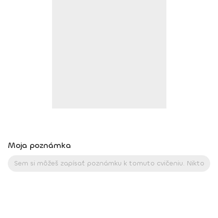
intenzívny výcvik v Španielsku a následné ročné štúdium),
BodhiYoga school, 2016 • Výcvik jogovej terapie pod vedením
M. Ďuriša, Bratislava, júl 2017 • Gravid Yoga špecializácia,
Akadémia Powerjoga Slovensko, Piešťany, 2018 • Inštruktor
Aerobiku, Step aerobiku, Cvičenia s pomôckami (FACE CZECH
academy), Trnava, 2004 • Kurz tanečnej a pohybovej terapie
(OZ Arte
Moja poznámka