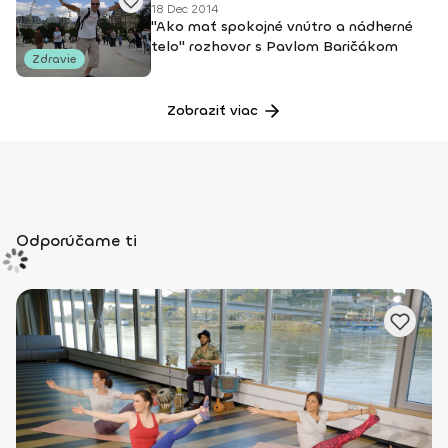
18 Dec 2014
"Ako mať spokojné vnútro a nádherné
telo" rozhovor s Pavlom Baričákom
Zdravie
Zobraziť viac
Odporúčame ti