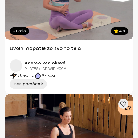
31 min
4.8
Uvoľni napätie zo svojho tela
Andrea Peniaková
PILATES a GRAVID YOGA
Stredná
97
kcal
Bez pomôcok