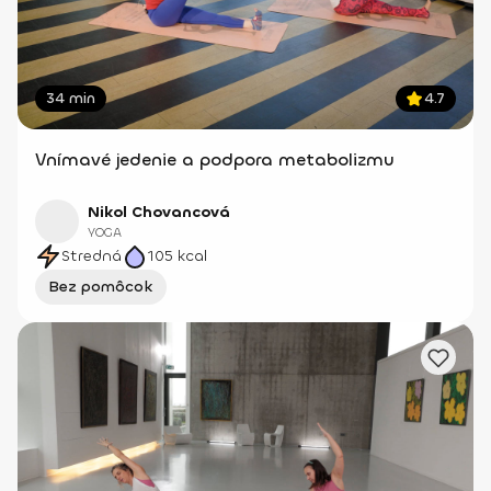
34 min
4.7
Vnímavé jedenie a podpora metabolizmu
Nikol Chovancová
YOGA
Stredná
105
kcal
Bez pomôcok