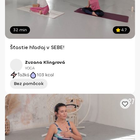
32 min
4.7
Šťastie hľadaj v SEBE!
Zuzana Klingrová
YOGA
Ťažká
103
kcal
Bez pomôcok