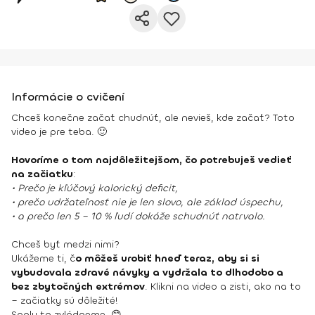
Informácie o cvičení
Chceš konečne začať chudnúť, ale nevieš, kde začať? Toto
video je pre teba. 🙂
Hovoríme o tom najdôležitejšom, čo potrebuješ vedieť
na začiatku
:
• Prečo je kľúčový kalorický deficit,
• prečo udržateľnosť nie je len slovo, ale základ úspechu,
• a prečo len 5 – 10 % ľudí dokáže schudnúť natrvalo.
Chceš byť medzi nimi?
Ukážeme ti, č
o môžeš urobiť hneď teraz, aby si si
vybudovala zdravé návyky a vydržala to dlhodobo a
bez zbytočných extrémov
. Klikni na video a zisti, ako na to
– začiatky sú dôležité!
Spolu to zvládneme. 😊