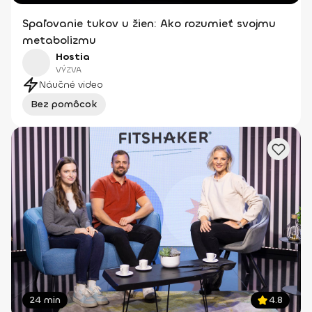
Spaľovanie tukov u žien: Ako rozumieť svojmu
metabolizmu
Hostia
VÝZVA
Náučné video
Bez pomôcok
24 min
4.8