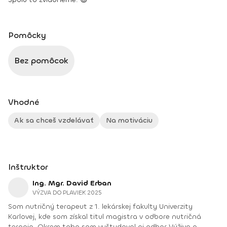
Pomôcky
Bez pomôcok
Vhodné
Ak sa chceš vzdelávať
Na motiváciu
Inštruktor
Ing. Mgr. David Erban
VÝZVA DO PLAVIEK 2025
Som nutričný terapeut z 1. lekárskej fakulty Univerzity
Karlovej, kde som získal titul magistra v odbore nutričná
terapia. Okrem toho som vyštudoval aj odbor Výživa a