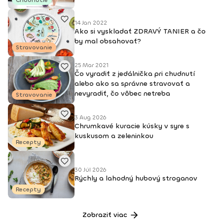
Chudnutie
@nutriceudvoupratel_podcast, určite si nás pusti!
14 Jan 2022
Ako si vyskladať ZDRAVÝ TANIER a čo
by mal obsahovať?
Stravovanie
25 Mar 2021
Čo vyradiť z jedálnička pri chudnutí
alebo ako sa správne stravovať a
nevyradiť, čo vôbec netreba
Stravovanie
3 Aug 2026
Chrumkavé kuracie kúsky v syre s
kuskusom a zeleninkou
Recepty
30 Júl 2026
Rýchly a lahodný hubový stroganov
Recepty
Zobraziť viac