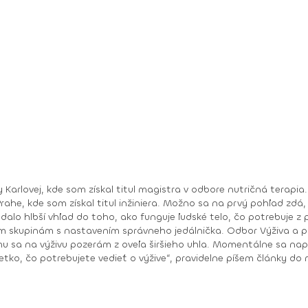
ty Karlovej, kde som získal titul magistra v odbore nutričná terap
 prvý pohľad zdá, že ide o veľmi podobné odbory, ale práve naopak –
jedálnička. Odbor Výživa a potraviny bol zas viac o potravinách samotných – o
širšieho uhla. Momentálne sa naplno venujem tvorbe jedálničkov na mieru a
 volá sa @nutriceudvoupratel_podcast, určite si nás pusti!