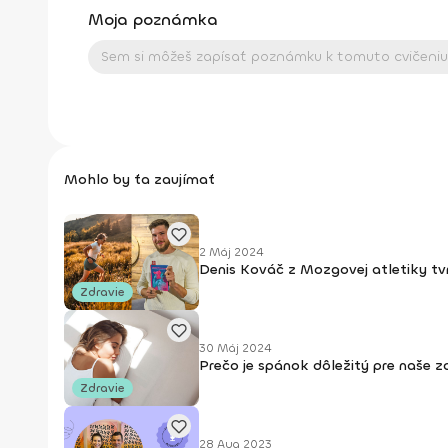
Moja poznámka
Mohlo by ťa zaujímať
2 Máj 2024
Denis Kováč z Mozgovej atletiky tvr
Zdravie
30 Máj 2024
Prečo je spánok dôležitý pre naše z
Zdravie
28 Aug 2023