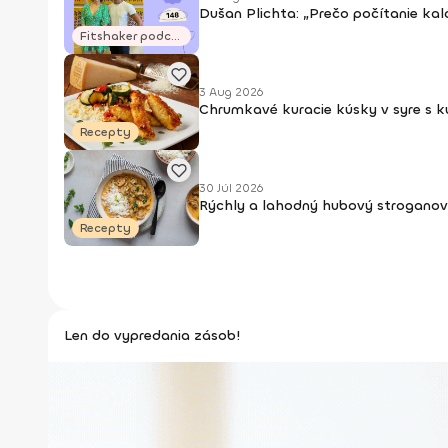
Dušan Plichta: „Prečo počítanie kal
Fitshaker podcasty
3 Aug 2026
Chrumkavé kuracie kúsky v syre s 
Recepty
30 Júl 2026
Rýchly a lahodný hubový stroganov
Recepty
Len do vypredania zásob!