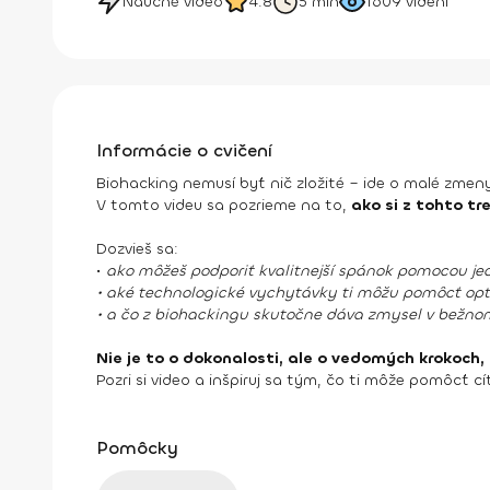
Náučné video
4.8
5 min
1609
videní
Informácie o cvičení
Biohacking nemusí byť nič zložité – ide o malé zmeny,
V tomto videu sa pozrieme na to,
ako si z tohto t
Dozvieš sa:
•
ako môžeš podporiť kvalitnejší spánok pomocou je
• aké technologické vychytávky ti môžu pomôcť opti
• a čo z biohackingu skutočne dáva zmysel v bežnom
Nie je to o dokonalosti, ale o vedomých krokoch,
Pozri si video a inšpiruj sa tým, čo ti môže pomôcť cí
Pomôcky