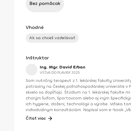
Bez pomôcok
Vhodné
Ak sa chceš vzdelávať
Inštruktor
Ing. Mgr. David Erban
VÝZVA DO PLAVIEK 2025
Som nutričný terapeut z 1. lekárskej fakulty Univerzi
potraviny na Českej poľnohospodárskej univerzite v Prahe, kde som získal titul inžiniera. Možno sa na
skvelo sa dopĺňajú. Štúdium na 1. lekárskej fakulte mi dalo hlbší vhľad do toho, ako funguje ľudské telo, čo potrebuje z pohľadu výživy a športu, a ako môžem pomôcť
chorým ľuďom, športovcom alebo aj iným špecifickým skupinám s nastavením správneho 
ich hygiene, zložení, technológii a výrobe. Vďaka tomu sa na výživu pozerám z oveľa 
individuálnym konzultáciám. Napísal som e-book „Všetko, čo potrebujete vedieť o výžive“, pravidelne píšem články do médií a celkovo sa snažím šíriť osvetu o zdravej
strave a životnom štýle. Veľmi ma baví aj prednášanie – spolu s kolegyňou Ing. Mgr. Šárkou Knížkovou organizujeme celodenné certifikované kurzy, no prednášam aj na
Čítať viac
rôznych konferenciách či vo firmách. Na Instagrame ma nájdeš ako @ten_nutricni, kde sa snažím o výžive hovoriť jednoducho, zrozumiteľne a zároveň zábavne. A ak máš
radšej podcasty, tak spolu so Šárkou máme vlastný –