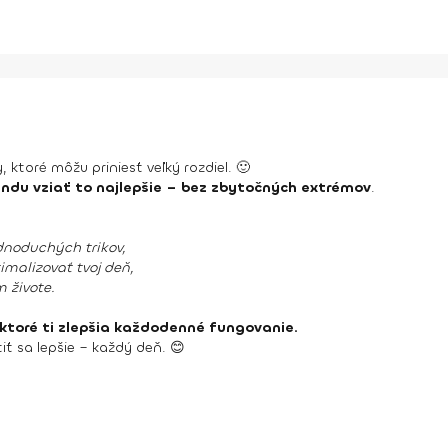
 ktoré môžu priniesť veľký rozdiel. 🙂
rendu vziať to najlepšie – bez zbytočných extrémov
.
dnoduchých trikov,
malizovať tvoj deň,
 živote.
 ktoré ti zlepšia každodenné fungovanie.
tiť sa lepšie – každý deň. 😊