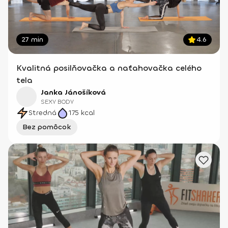
27 min
4.6
Kvalitná posilňovačka a naťahovačka celého
tela
Janka Jánošíková
SEXY BODY
Stredná
175
kcal
Bez pomôcok