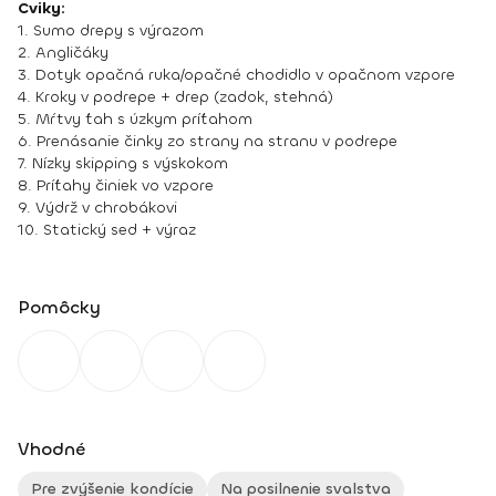
Cviky:
1. Sumo drepy s výrazom
2. Angličáky
3. Dotyk opačná ruka/opačné chodidlo v opačnom vzpore
4. Kroky v podrepe + drep (zadok, stehná)
5. Mŕtvy ťah s úzkym príťahom
6. Prenásanie činky zo strany na stranu v podrepe
7. Nízky skipping s výskokom
8. Príťahy činiek vo vzpore
9. Výdrž v chrobákovi
10. Statický sed + výraz
Pomôcky
Vhodné
Pre zvýšenie kondície
Na posilnenie svalstva