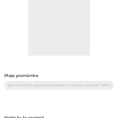
(Fitness Institut s.r.o.,), 09/2024 - Zostavovanie jedálnička
(Fitness institut s.r.o.)
Moja poznámka
Mohlo by ťa zaujímať