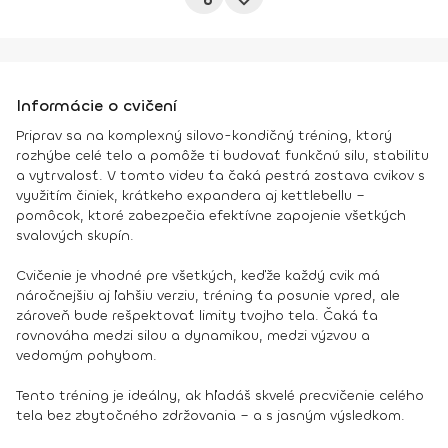
Informácie o cvičení
Priprav sa na komplexný silovo-kondičný tréning, ktorý
rozhýbe celé telo a pomôže ti budovať funkčnú silu, stabilitu
a vytrvalosť. V tomto videu ťa čaká pestrá zostava cvikov s
využitím činiek, krátkeho expandera aj kettlebellu –
pomôcok, ktoré zabezpečia efektívne zapojenie všetkých
svalových skupín.
Cvičenie je vhodné pre všetkých, keďže každý cvik má
náročnejšiu aj ľahšiu verziu, tréning ťa posunie vpred, ale
zároveň bude rešpektovať limity tvojho tela. Čaká ťa
rovnováha medzi silou a dynamikou, medzi výzvou a
vedomým pohybom.
Tento tréning je ideálny, ak hľadáš skvelé precvičenie celého
tela bez zbytočného zdržovania – a s jasným výsledkom.