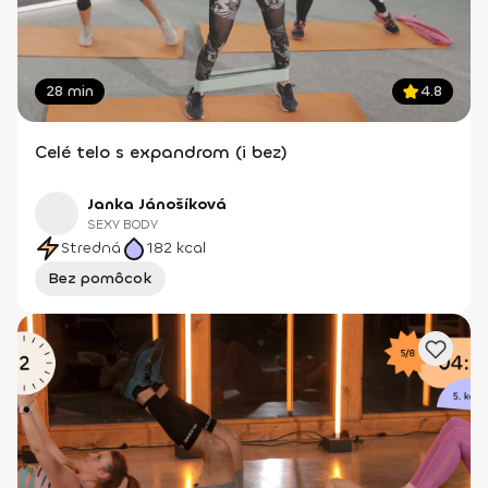
28 min
4.8
Celé telo s expandrom (i bez)
Janka Jánošíková
SEXY BODY
Stredná
182
kcal
Bez pomôcok