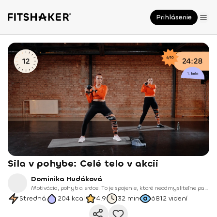
Prihlásenie
Sila v pohybe: Celé telo v akcii
Dominika Hudáková
Motivácia, pohyb a srdce. To je spojenie, ktoré neodmysliteľne patrí k Domi, našej novej trénerke na Fitshakeri.
Stredná
204
kcal
4.9
32 min
6812
videní