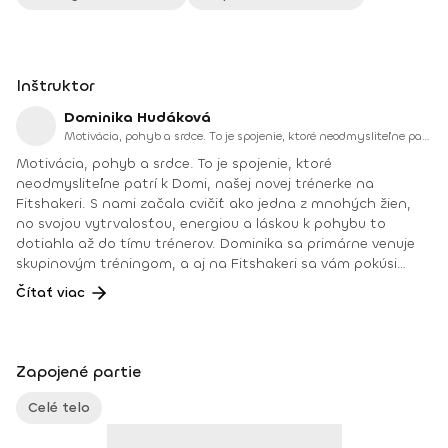
Inštruktor
Dominika Hudáková
Motivácia, pohyb a srdce. To je spojenie, ktoré neodmysliteľne patrí k Domi, našej novej trénerke na Fitshakeri.
Motivácia, pohyb a srdce. To je spojenie, ktoré
neodmysliteľne patrí k Domi, našej novej trénerke na
Fitshakeri. S nami začala cvičiť ako jedna z mnohých žien,
no svojou vytrvalosťou, energiou a láskou k pohybu to
dotiahla až do tímu trénerov. Dominika sa primárne venuje
skupinovým tréningom, a aj na Fitshakeri sa vám pokúsi
priniesť domov pozitívnu energiu, radosť z pohybu a
Čítať viac
motiváciu nevzdať sa. Jej cvičenia sú zamerané na kardio,
silový tréning a HIIT intervaly. Všetky tréningy pripravuje tak,
aby si ich zvládla odcvičiť každá Fitshakeráčka – bez ohľadu
na úroveň kondície. Veríme, že s Domi objavíš v sebe silu,
Zapojené partie
ktorú si možno ani netušila, že máš. Vzdelanie a kurzy:
02/2024 - Certifikovaný kurz kondičný tréner 1.
Celé telo
kvalifikačného stupňa, 12/2023 - Silový tréning žien ( Fitness
Institut s.r.o.), 09/2024 - Zostavovanie fitness tréningu