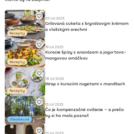
20 Júl 2025
Grilovaná cuketa s bryndzovým krémom
a vlašskými orechmi
Recepty
19 Júl 2025
Kuracie špízy s ananásom a jogurtovo-
mangovou omáčkou
Recepty
18 Júl 2025
Wrap s kuracími nugetami v mandliach
Recepty
15 Júl 2025
Čo je kompenzačné cvičenie – a prečo
by si ho mala poznať
Všeobecné
13 Júl 2025