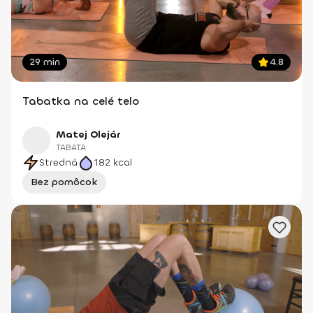
29 min
4.8
Tabatka na celé telo
Matej Olejár
TABATA
Stredná
182
kcal
Bez pomôcok