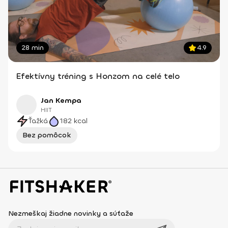
28 min
4.9
Efektívny tréning s Honzom na celé telo
Jan Kempa
HIIT
Ťažká
182
kcal
Bez pomôcok
Nezmeškaj žiadne novinky a súťaže