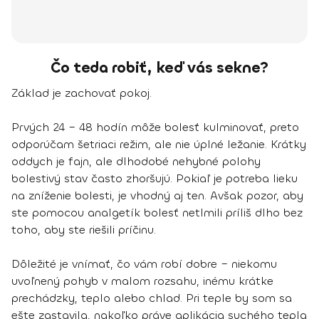
Čo teda robiť, keď vás sekne?
Základ je zachovať pokoj.
Prvých 24 – 48 hodín môže bolesť kulminovať, preto
odporúčam šetriaci režim, ale nie úplné ležanie. Krátky
oddych je fajn, ale dlhodobé nehybné polohy
bolestivý stav často zhoršujú. Pokiaľ je potreba lieku
na zníženie bolesti, je vhodný aj ten. Avšak pozor, aby
ste pomocou analgetík bolesť netlmili príliš dlho bez
toho, aby ste riešili príčinu.
Dôležité je vnímať, čo vám robí dobre – niekomu
uvoľnený pohyb v malom rozsahu, inému krátke
prechádzky, teplo alebo chlad. Pri teple by som sa
ešte zastavila, nakoľko práve aplikácia suchého tepla