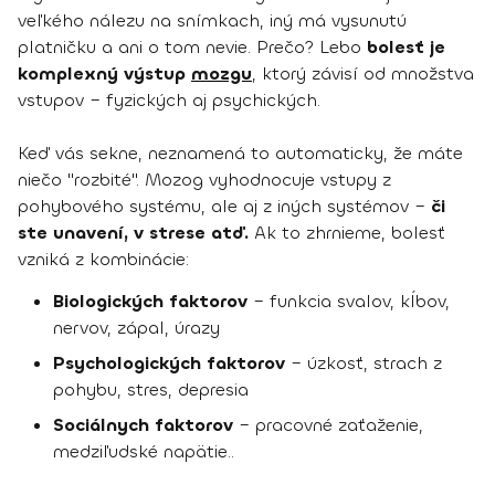
veľkého nálezu na snímkach, iný má vysunutú
platničku a ani o tom nevie. Prečo? Lebo
bolesť je
komplexný výstup
mozgu
, ktorý závisí od množstva
vstupov – fyzických aj psychických.
Keď vás sekne, neznamená to automaticky, že máte
niečo "rozbité". Mozog vyhodnocuje vstupy z
pohybového systému, ale aj z iných systémov –
či
ste unavení, v strese atď.
Ak to zhrnieme, bolesť
vzniká z kombinácie:
Biologických faktorov
– funkcia svalov, kĺbov,
nervov, zápal, úrazy
Psychologických faktorov
– úzkosť, strach z
pohybu, stres, depresia
Sociálnych faktorov
– pracovné zaťaženie,
medziľudské napätie..