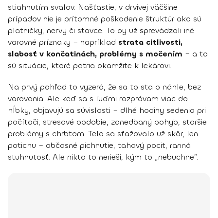
stiahnutím svalov. Našťastie, v drvivej väčšine
prípadov nie je prítomné poškodenie štruktúr ako sú
platničky, nervy či stavce. To by už sprevádzali iné
varovné príznaky – napríklad
strata citlivosti,
slabosť v končatinách, problémy s močením
– a to
sú situácie, ktoré patria okamžite k lekárovi.
Na prvý pohľad to vyzerá, že sa to stalo náhle, bez
varovania. Ale keď sa s ľuďmi rozprávam viac do
hĺbky, objavujú sa súvislosti – dlhé hodiny sedenia pri
počítači, stresové obdobie, zanedbaný pohyb, staršie
problémy s chrbtom. Telo sa sťažovalo už skôr, len
potichu – občasné pichnutie, ťahavý pocit, ranná
stuhnutosť. Ale nikto to nerieši, kým to „nebuchne”.