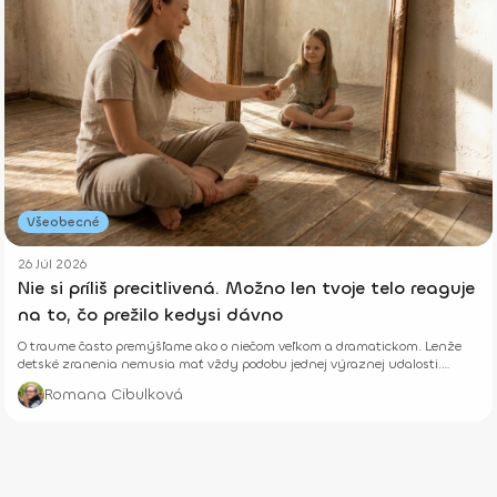
Všeobecné
26 Júl 2026
Nie si príliš precitlivená. Možno len tvoje telo reaguje
na to, čo prežilo kedysi dávno
O traume často premýšľame ako o niečom veľkom a dramatickom. Lenže
detské zranenia nemusia mať vždy podobu jednej výraznej udalosti.
Niekedy rastú potichu.
Romana Cibulková