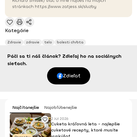
Richard Smíšek) Viac o mne nájdeš na mojich
stránkach https://www.zatjess.sk/sluzby
Kategórie
Zdravie
zdravie
telo
bolesti chrbta
Páči sa ti náš článok? Zdieľaj ho na sociálnych
sieťach.
Zdieľať
Najčítanejšie
Najobľúbenejšie
2 Júl 2026
Cuketa kráľovná leta - najlepšie
cuketové recepty, ktoré musíte
vyskúšať