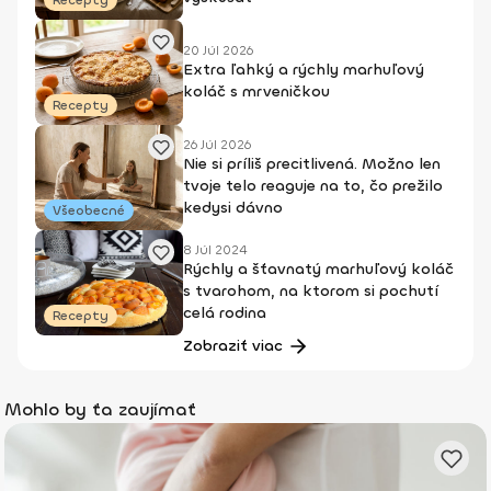
Recepty
20 Júl 2026
Extra ľahký a rýchly marhuľový
koláč s mrveničkou
Recepty
26 Júl 2026
Nie si príliš precitlivená. Možno len
tvoje telo reaguje na to, čo prežilo
kedysi dávno
Všeobecné
8 Júl 2024
Rýchly a šťavnatý marhuľový koláč
s tvarohom, na ktorom si pochutí
celá rodina
Recepty
Zobraziť viac
Mohlo by ťa zaujímať