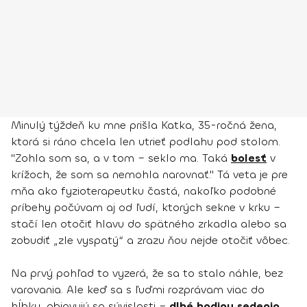
Minulý týždeň ku mne prišla Katka, 35-ročná žena,
ktorá si ráno chcela len utrieť podlahu pod stolom.
"Zohla som sa, a v tom – seklo ma. Taká
bolesť
v
krížoch, že som sa nemohla narovnať." Tá veta je pre
mňa ako fyzioterapeutku častá, nakoľko podobné
príbehy počúvam aj od ľudí, ktorých sekne v krku –
stačí len otočiť hlavu do spätného zrkadla alebo sa
zobudiť „zle vyspatý“ a zrazu ňou nejde otočiť vôbec.
Na prvý pohľad to vyzerá, že sa to stalo náhle, bez
varovania. Ale keď sa s ľuďmi rozprávam viac do
hĺbky, objavujú sa súvislosti –
dlhé hodiny sedenia