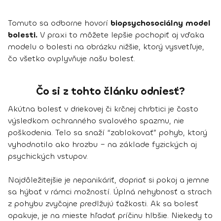
Tomuto sa odborne hovorí
biopsychosociálny model
bolesti.
V praxi to môžete lepšie pochopiť aj vďaka
modelu o bolesti na obrázku nižšie, ktorý vysvetľuje,
čo všetko ovplyvňuje našu bolesť.
Čo si z tohto článku odniesť?
Akútna bolesť v driekovej či krčnej chrbtici je často
výsledkom ochranného svalového spazmu, nie
poškodenia. Telo sa snaží “zablokovať” pohyb, ktorý
vyhodnotilo ako hrozbu – na základe fyzických aj
psychických vstupov.
Najdôležitejšie je nepanikáriť, dopriať si pokoj a jemne
sa hýbať v rámci možností. Úplná nehybnosť a strach
z pohybu zvyčajne predlžujú ťažkosti. Ak sa bolesť
opakuje, je na mieste hľadať príčinu hlbšie. Niekedy to