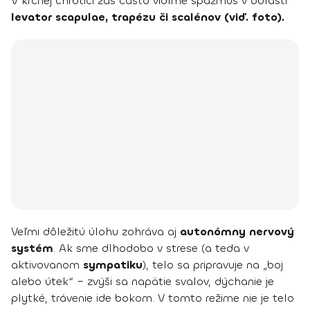
V krčnej chrbtici zas často vidíme spazmus v oblasti
levator scapulae, trapézu či scalénov (viď. foto).
Veľmi dôležitú úlohu zohráva aj
autonómny nervový
systém
. Ak sme dlhodobo v strese (a teda v
aktivovanom
sympatiku
), telo sa pripravuje na „boj
alebo útek“ – zvýši sa napätie svalov, dýchanie je
plytké, trávenie ide bokom. V tomto režime nie je telo