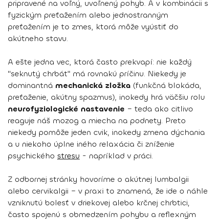
pripravené na voľný, uvoľnený pohyb. A v kombinácii s
fyzickým preťažením alebo jednostranným
preťažením je to zmes, ktorá môže vyústiť do
akútneho stavu.
A ešte jedna vec, ktorá často prekvapí: nie každý
"seknutý chrbát" má rovnakú príčinu. Niekedy je
dominantná
mechanická zložka
(funkčná blokáda,
preťaženie, akútny spazmus), inokedy hrá väčšiu rolu
neurofyziologické nastavenie
– teda ako citlivo
reaguje náš mozog a miecha na podnety. Preto
niekedy pomôže jeden cvik, inokedy zmena dýchania
a u niekoho úplne iného relaxácia či zníženie
psychického
stresu
- napríklad v práci.
Z odbornej stránky hovoríme o akútnej lumbalgii
alebo cervikalgii – v praxi to znamená, že ide o náhle
vzniknutú bolesť v driekovej alebo krčnej chrbtici,
často spojenú s obmedzením pohybu a reflexným