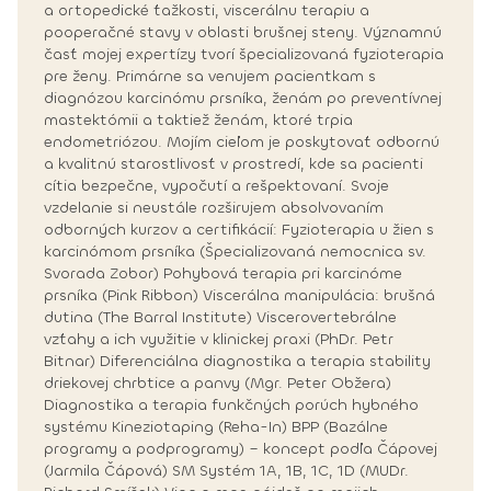
a ortopedické ťažkosti, viscerálnu terapiu a
pooperačné stavy v oblasti brušnej steny. Významnú
časť mojej expertízy tvorí špecializovaná fyzioterapia
pre ženy. Primárne sa venujem pacientkam s
diagnózou karcinómu prsníka, ženám po preventívnej
mastektómii a taktiež ženám, ktoré trpia
endometriózou. Mojím cieľom je poskytovať odbornú
a kvalitnú starostlivosť v prostredí, kde sa pacienti
cítia bezpečne, vypočutí a rešpektovaní. Svoje
vzdelanie si neustále rozširujem absolvovaním
odborných kurzov a certifikácií: Fyzioterapia u žien s
karcinómom prsníka (Špecializovaná nemocnica sv.
Svorada Zobor) Pohybová terapia pri karcinóme
prsníka (Pink Ribbon) Viscerálna manipulácia: brušná
dutina (The Barral Institute) Viscerovertebrálne
vzťahy a ich využitie v klinickej praxi (PhDr. Petr
Bitnar) Diferenciálna diagnostika a terapia stability
driekovej chrbtice a panvy (Mgr. Peter Obžera)
Diagnostika a terapia funkčných porúch hybného
systému Kineziotaping (Reha-In) BPP (Bazálne
programy a podprogramy) – koncept podľa Čápovej
(Jarmila Čápová) SM Systém 1A, 1B, 1C, 1D (MUDr.