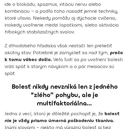
ide o blokádu, spazmus, iritáciu nervu alebo
kombináciu – a podľa toho nasadiť jemné techniky,
ktoré uľavia. Niekedy pomôžu aj dýchacie cvičenia,
inokedy uvoľnenie medzi lopatkami, alebo aktivácia
hlbokých stabilizačných svalov.
Z dlhodobého hľadiska však nestačí len preliečiť
akútny stav. Potrebné je zamyslieť sa nad tým,
prečo
k tomu vôbec došlo.
Veľa ľudí sa po uvoľnení bolesti
vráti späť k starým návykom a o pár mesiacov sú
späť.
Bolesť nikdy nevzniká len z jedného
“zlého” pohybu, ale je
multifaktoriálna…
Jedna z vecí, ktorú je dôležité pochopiť je, že
bolesť
nie je vždy priamo úmerná poškodeniu tkaniva.
Inými slovami – niekto má výraznú bolesť aj bez