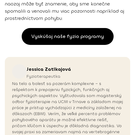
naozaj môže byť znamenie, aby sme konečne
spomalili a venovali mu viac pozornosti napríklad aj
prostredníctvom pohybu.
Vyskúšaj naše fyzio programy
Jessica
Zatlkajová
Fyzioterapeutka
Na telo a bolesť sa pozerám komplexne – s
rešpektom k prepojeniu fyzických, funkčných aj
psychických aspektov. Vyštudovala som magisterský
odbor fyzioterapie na UCM v Trnave a základom mojej
práce je prístup vychádzajúci z medicíny založenej na
dôkazoch (EBM). Verím, že veľké percento problémov
pohybového aparátu je možné efektívne riešiť,
pričom kľúčom k úspechu je dôkladná diagnostika. Vo
svojej praxi sa zameriavam najmä na vertebrogénne