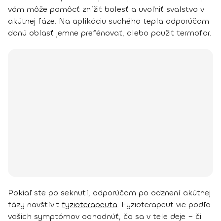
vám môže pomôcť znížiť bolesť a uvoľniť svalstvo v
akútnej fáze. Na aplikáciu suchého tepla odporúčam
danú oblasť jemne prefénovať, alebo použiť termofor.
Pokiaľ ste po seknutí, odporúčam po odznení akútnej
fázy navštíviť
fyzioterapeuta
. Fyzioterapeut vie podľa
vašich symptómov odhadnúť, čo sa v tele deje – či