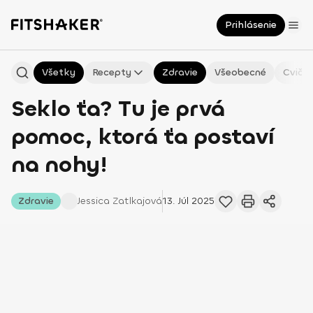
Prihlásenie
Všetky
Recepty
Zdravie
Všeobecné
Cvičen
Seklo ťa? Tu je prvá
pomoc, ktorá ťa postaví
na nohy!
Zdravie
Jessica
Zatlkajová
13. Júl 2025