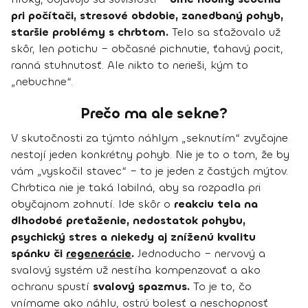
pri počítači, stresové obdobie, zanedbaný pohyb,
staršie problémy s chrbtom.
Telo sa sťažovalo už
skôr, len potichu – občasné pichnutie, ťahavý pocit,
ranná stuhnutosť. Ale nikto to nerieši, kým to
„nebuchne“.
Prečo ma ale sekne?
V skutočnosti za týmto náhlym „seknutím“ zvyčajne
nestojí jeden konkrétny pohyb. Nie je to o tom, že by
vám „vyskočil stavec“ – to je jeden z častých mýtov.
Chrbtica nie je taká labilná, aby sa rozpadla pri
obyčajnom zohnutí. Ide skôr o
reakciu tela na
dlhodobé preťaženie, nedostatok pohybu,
psychický stres a niekedy aj zníženú kvalitu
spánku či
regenerácie
.
Jednoducho – nervový a
svalový systém už nestíha kompenzovať a ako
ochranu spustí
svalový spazmus.
To je to, čo
vnímame ako náhlu, ostrú bolesť a neschopnosť