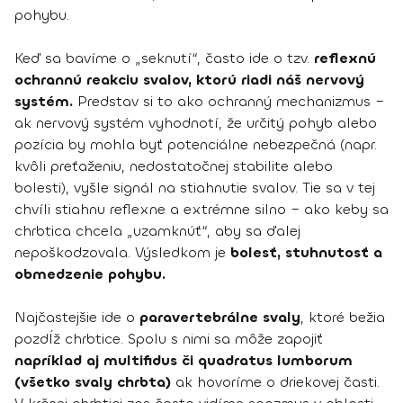
pohybu.
Keď sa bavíme o „seknutí“, často ide o tzv.
reflexnú
ochrannú reakciu svalov, ktorú riadi náš nervový
systém.
Predstav si to ako ochranný mechanizmus –
ak nervový systém vyhodnotí, že určitý pohyb alebo
pozícia by mohla byť potenciálne nebezpečná (napr.
kvôli preťaženiu, nedostatočnej stabilite alebo
bolesti), vyšle signál na stiahnutie svalov. Tie sa v tej
chvíli stiahnu reflexne a extrémne silno – ako keby sa
chrbtica chcela „uzamknúť“, aby sa ďalej
nepoškodzovala. Výsledkom je
bolesť, stuhnutosť a
obmedzenie pohybu.
Najčastejšie ide o
paravertebrálne svaly
, ktoré bežia
pozdĺž chrbtice. Spolu s nimi sa môže zapojiť
napríklad aj multifidus či quadratus lumborum
(všetko svaly chrbta)
ak hovoríme o driekovej časti.