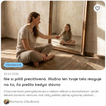
Všeobecné
26 Júl 2026
Nie si príliš precitlivená. Možno len tvoje telo reaguje
na to, čo prežilo kedysi dávno
O traume často premýšľame ako o niečom veľkom a dramatickom. Lenže
detské zranenia nemusia mať vždy podobu jednej výraznej udalosti.
Niekedy rastú potichu.
Romana Cibulková