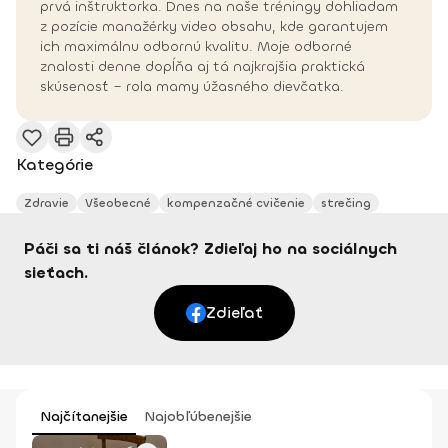
prvá inštruktorka. Dnes na naše tréningy dohliadam
z pozície manažérky video obsahu, kde garantujem
ich maximálnu odbornú kvalitu. Moje odborné
znalosti denne dopĺňa aj tá najkrajšia praktická
skúsenosť – rola mamy úžasného dievčatka.
Kategórie
Zdravie
Všeobecné
kompenzačné cvičenie
strečing
Páči sa ti náš článok? Zdieľaj ho na sociálnych
sieťach.
Zdieľať
Najčítanejšie
Najobľúbenejšie