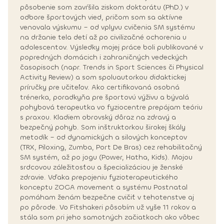
pôsobenie som zavŕšila ziskom doktorátu (PhD.) v
odbore športových vied, pričom som sa aktívne
venovala výskumu – od vplyvu cvičenia SM systému
na držanie tela detí až po civilizačné ochorenia u
adolescentov. Výsledky mojej práce boli publikované v
popredných domácich i zahraničných vedeckých
časopisoch (napr. Trends in Sport Sciences či Physical
Activity Review) a som spoluautorkou didaktickej
príručky pre učiteľov. Ako certifikovaná osobná
trénerka, poradkyňa pre športovú výživu a bývalá
pohybová terapeutka vo fyziocentre prepájam teóriu
s praxou. Kladiem obrovský dôraz na zdravý a
bezpečný pohyb. Som inštruktorkou širokej škály
metodík – od dynamických a silových konceptov
(TRX, Piloxing, Zumba, Port De Bras) cez rehabilitačný
SM systém, až po jogu (Power, Hatha, Kids). Mojou
srdcovou záležitosťou a špecializáciou je ženské
zdravie. Vďaka prepojeniu fyzioterapeutického
konceptu ZOGA movement a systému Postnatal
pomáham ženám bezpečne cvičiť v tehotenstve aj
po pôrode. Vo Fitshakeri pôsobím už vyše 11 rokov a
stála som pri jeho samotných začiatkoch ako vôbec