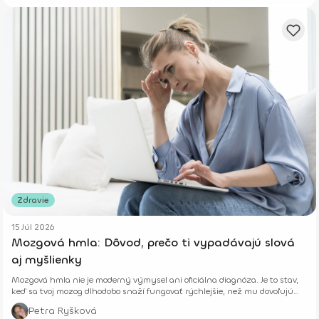
Zdravie
15 Júl 2026
Mozgová hmla: Dôvod, prečo ti vypadávajú slová
aj myšlienky
Mozgová hmla nie je moderný výmysel ani oficiálna diagnóza. Je to stav,
keď sa tvoj mozog dlhodobo snaží fungovať rýchlejšie, než mu dovoľujú
jeho biologické limity.
Petra Ryšková