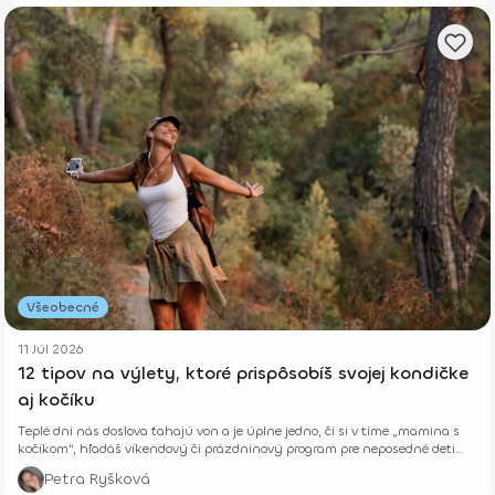
Všeobecné
11 Júl 2026
12 tipov na výlety, ktoré prispôsobíš svojej kondičke
aj kočíku
Teplé dni nás doslova ťahajú von a je úplne jedno, či si v tíme „mamina s
kočíkom“, hľadáš víkendový či prázdninový program pre neposedné deti
alebo si len chceš vyvetrať hlavu s kamoškou, či partnerom.
Petra Ryšková