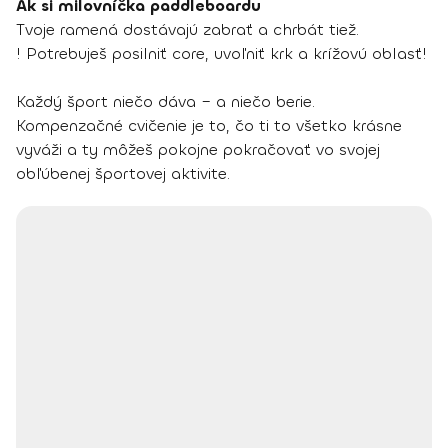
Ak si milovníčka paddleboardu
Tvoje ramená dostávajú zabrať a chrbát tiež.
! Potrebuješ posilniť core, uvoľniť krk a krížovú oblasť!
Každý šport niečo dáva – a niečo berie.
Kompenzačné cvičenie je to, čo ti to všetko krásne
vyváži a ty môžeš pokojne pokračovať vo svojej
obľúbenej športovej aktivite.