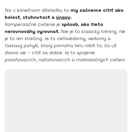
No v konečnom dôsledku to
my začneme cítiť ako
bolesť, stuhnutosť a
únavu
.
Kompenzačné cvičenie je
spôsob, ako tieto
nerovnováhy vyrovnať.
Nie je to klasický tréning, nie
je to len strečing. Je to cieľavedomý, vedomý a
láskavý pohyb, ktorý pomáha telu robiť to, čo už
dávno vie – cítiť sa dobre. Je to spojenie
posilňovacích, naťahovacích a mobilizačných cvičení.