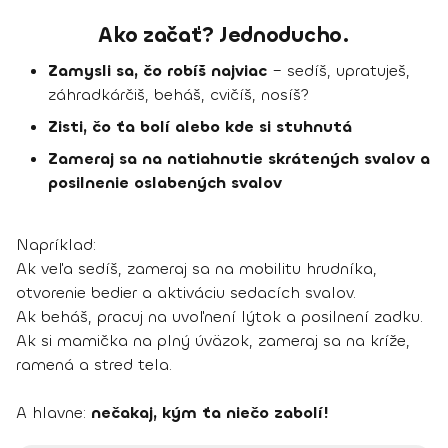
Ako začať? Jednoducho.
Zamysli sa, čo robíš najviac
– sedíš, upratuješ,
záhradkárčiš, beháš, cvičíš, nosíš?
Zisti, čo ťa bolí alebo kde si stuhnutá
Zameraj sa na natiahnutie skrátených svalov a
posilnenie oslabených svalov
Napríklad:
Ak veľa sedíš, zameraj sa na mobilitu hrudníka,
otvorenie bedier a aktiváciu sedacích svalov.
Ak beháš, pracuj na uvoľnení lýtok a posilnení zadku.
Ak si mamička na plný úväzok, zameraj sa na kríže,
ramená a stred tela.
A hlavne:
nečakaj, kým ťa niečo zabolí!