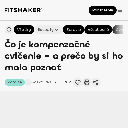
Prihlásenie
Všetky
Recepty
Zdravie
Všeobecné
Cvičen
Čo je kompenzačné
cvičenie – a prečo by si ho
mala poznať
Zdravie
Saška
Veis
15. Júl 2025