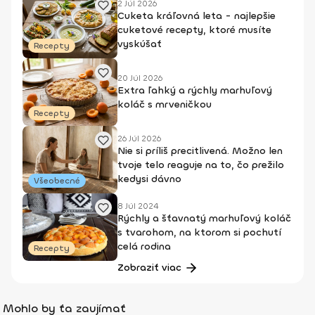
2 Júl 2026
Cuketa kráľovná leta - najlepšie
cuketové recepty, ktoré musíte
vyskúšať
Recepty
20 Júl 2026
Extra ľahký a rýchly marhuľový
koláč s mrveničkou
Recepty
26 Júl 2026
Nie si príliš precitlivená. Možno len
tvoje telo reaguje na to, čo prežilo
kedysi dávno
Všeobecné
8 Júl 2024
Rýchly a šťavnatý marhuľový koláč
s tvarohom, na ktorom si pochutí
celá rodina
Recepty
Zobraziť viac
Mohlo by ťa zaujímať