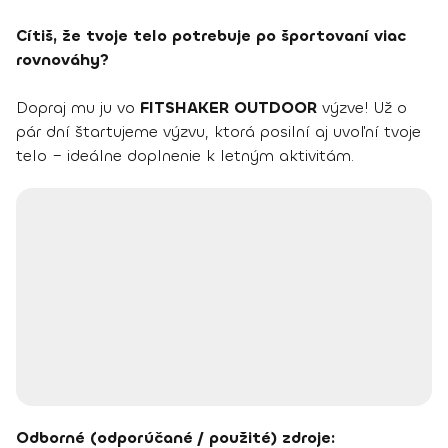
Cítiš, že tvoje telo potrebuje po športovaní viac
rovnováhy?
Dopraj mu ju vo
FITSHAKER OUTDOOR
výzve! Už o
pár dní štartujeme výzvu, ktorá posilní aj uvoľní tvoje
telo – ideálne doplnenie k letným aktivitám.
Odborné (odporúčané / použité) zdroje: