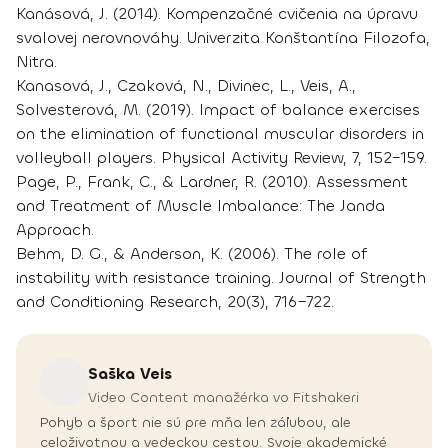
Kanásová, J. (2014). Kompenzačné cvičenia na úpravu
svalovej nerovnováhy. Univerzita Konštantína Filozofa,
Nitra.
Kanasová, J., Czaková, N., Divinec, L., Veis, A.,
Solvesterová, M. (2019). Impact of balance exercises
on the elimination of functional muscular disorders in
volleyball players. Physical Activity Review, 7, 152–159.
Page, P., Frank, C., & Lardner, R. (2010). Assessment
and Treatment of Muscle Imbalance: The Janda
Approach.
Behm, D. G., & Anderson, K. (2006). The role of
instability with resistance training. Journal of Strength
and Conditioning Research, 20(3), 716–722.
Saška
Veis
Video Content manažérka vo Fitshakeri
Pohyb a šport nie sú pre mňa len záľubou, ale
celoživotnou a vedeckou cestou. Svoje akademické