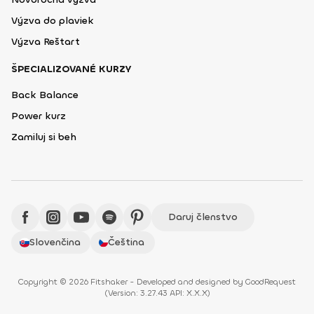
Výzva do plaviek
Výzva Reštart
ŠPECIALIZOVANÉ KURZY
Back Balance
Power kurz
Zamiluj si beh
Daruj členstvo
Slovenčina
Čeština
Copyright © 2026 Fitshaker - Developed and designed by
GoodRequest
(
Version: 3.27.43 API: X.X.X
)