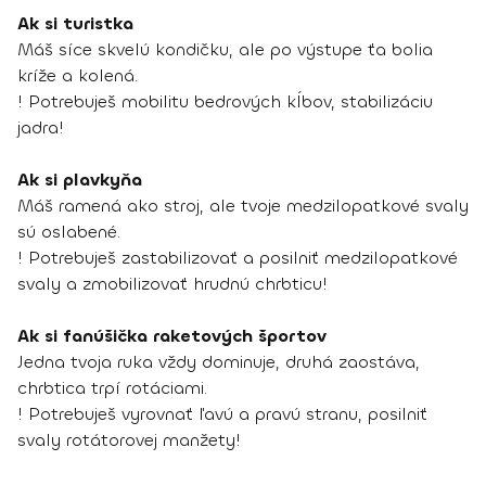
Ak si turistka
Máš síce skvelú kondičku, ale po výstupe ťa bolia
kríže a kolená.
! Potrebuješ mobilitu bedrových kĺbov, stabilizáciu
jadra!
Ak si plavkyňa
Máš ramená ako stroj, ale tvoje medzilopatkové svaly
sú oslabené.
! Potrebuješ zastabilizovať a posilniť medzilopatkové
svaly a zmobilizovať hrudnú chrbticu!
Ak si fanúšička raketových športov
Jedna tvoja ruka vždy dominuje, druhá zaostáva,
chrbtica trpí rotáciami.
! Potrebuješ vyrovnať ľavú a pravú stranu, posilniť
svaly rotátorovej manžety!