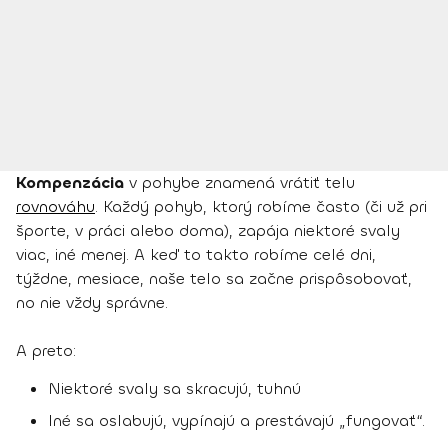
Kompenzácia
v pohybe znamená vrátiť telu
rovnováhu
. Každý pohyb, ktorý robíme často (či už pri
športe, v práci alebo doma), zapája niektoré svaly
viac, iné menej. A keď to takto robíme celé dni,
týždne, mesiace, naše telo sa začne prispôsobovať,
no nie vždy správne.
A preto:
Niektoré svaly sa skracujú, tuhnú
Iné sa oslabujú, vypínajú a prestávajú „fungovať“.