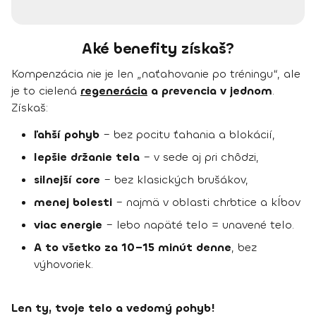
Aké benefity získaš?
Kompenzácia nie je len „naťahovanie po tréningu“, ale
je to cielená
regenerácia
a prevencia v jednom
.
Získaš:
ľahší pohyb
– bez pocitu ťahania a blokácií,
lepšie držanie tela
– v sede aj pri chôdzi,
silnejší core
– bez klasických brušákov,
menej bolesti
– najmä v oblasti chrbtice a kĺbov
viac energie
– lebo napäté telo = unavené telo.
A to všetko za 10–15 minút denne
, bez
výhovoriek.
Len ty, tvoje telo a vedomý pohyb!