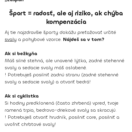
Šport = radosť, ale aj riziko, ak chýba
kompenzácia
Aj tie najzdravšie športy dokážu preťažovať určité
svaly
a pohybové vzorce.
Nájdeš sa v tom?
Ak si bežkyňa
Máš silné stehná, ale unavené lýtka, zadné stehenné
svaly a sedacie svaly máš oslabené.
! Potrebuješ posilniť zadnú stranu (zadné stehenné
svaly a sedacie svaly) a otvoriť bedrá!
Ak si cyklistka
Si hodiny predklonená (často zhrbená) vpred, tvoje
ramená trpia, bedrovo-driekové svaly sa skracujú.
! Potrebuješ otvoriť hrudník, posilniť core, posilniť a
uvoľniť chrbtové svaly!