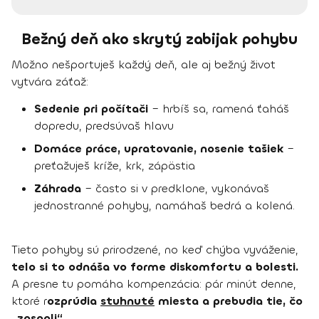
Bežný deň ako skrytý zabijak pohybu
Možno nešportuješ každý deň, ale aj bežný život
vytvára záťaž:
Sedenie pri počítači
– hrbíš sa, ramená ťaháš
dopredu, predsúvaš hlavu
Domáce práce, upratovanie, nosenie tašiek
–
preťažuješ kríže, krk, zápästia
Záhrada
– často si v predklone, vykonávaš
jednostranné pohyby, namáhaš bedrá a kolená.
Tieto pohyby sú prirodzené, no keď chýba vyváženie,
telo si to odnáša vo forme diskomfortu a bolesti.
A presne tu pomáha kompenzácia: pár minút denne,
ktoré r
ozprúdia
stuhnuté
miesta a prebudia tie, čo
„zaspali“