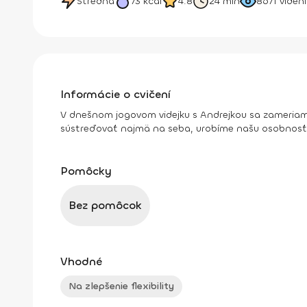
Stredná
73
kcal
4.8
24 min
8671
videní
Informácie o cvičení
V dnešnom jogovom videjku s Andrejkou sa zameriame
sústreďovať najmä na seba, urobíme našu osobnosť fl
Pomôcky
Bez pomôcok
Vhodné
Na zlepšenie flexibility