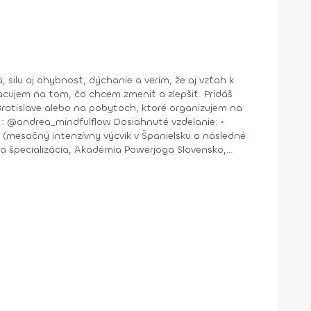
jem na tom, čo chcem zmeniť a zlepšiť. Pridáš
nštruktor Aerobiku, Step aerobiku, Cvičenia s pomôckami (FACE CZECH academy), Trnava, 2004 • Kurz tanečnej a pohybovej terapie (OZ Arte