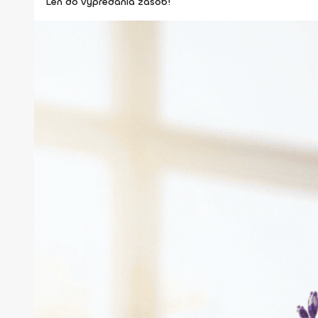
Len do vypredania zásob!