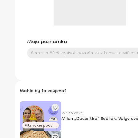
Moja poznámka
Mohlo by ťa zaujímať
29 Sep 2023
Milan „Docentko“ Sedliak: Vplyv cv
Fitshaker podcasty