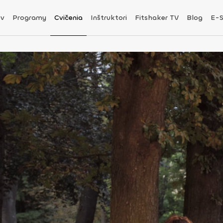
v
Programy
Cvičenia
Inštruktori
Fitshaker TV
Blog
E-