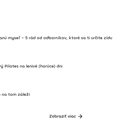
nú myseľ – 5 rád od odborníkov, ktoré sa ti určite zídu
ý Pilates na lenivé (horúce) dni
 na tom záleží
Zobraziť viac