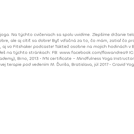
bre, ale aj cítiť sa dobre! Byť vďačná za to, čo mám, zatiaľ čo pracu
ea9 IG : @andrea_mindfulflow Dosiahnuté vzdelanie: •
ačný intenzívny výcvik v Španielsku a následné
Piešťany, 2018 • I