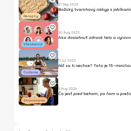
21 Sep 2023
Božský tvarohový nákyp s jablkami
Recepty
30 Aug 2023
Ako dosiahnuť zdravé telo a vyrovna
Všeobecné
11 Júl 2023
Nič sa ti nechce? Toto je 15-minútov
Cvičenie
5 Aug 2026
Čo jesť pred behom, po ňom a prečo
Stravovanie