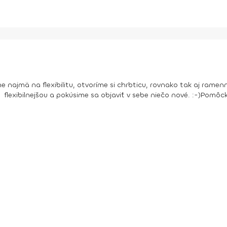
 najmä na flexibilitu, otvoríme si chrbticu, rovnako tak aj rame
exibilnejšou a pokúsime sa objaviť v sebe niečo nové. :-)
Pomôck