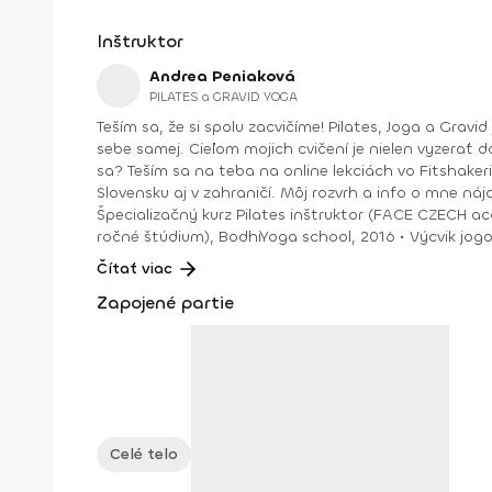
Inštruktor
Andrea Peniaková
PILATES a GRAVID YOGA
Teším sa, že si spolu zacvičíme! Pilates, Joga a Gravid joga. Na týchto cvičeniach sa spolu uvidíme. Zlepšíme držanie tela, silu aj ohybnosť, dýchanie a verím, že aj vzťah k
sebe samej. Cieľom mojich cvičení je nielen vyzerať do
sa? Teším sa na teba na online lekciách vo Fitshakeri, aj vo Fitshaker podcaste! Taktiež osobne na mojich hodinách v Bratislave alebo na pobytoch, ktoré organizujem na
Slovensku aj v zahraničí. Môj rozvrh a info o mne nájdeš na týchto stránkach: FB: www.facebook.com/flowandr
Špecializačný kurz Pilates inštruktor (FACE CZECH academy), Brno, 2013 • IYN certificate – Mindfulness Yoga Instructor (mes
ročné štúdium), BodhiYoga school, 2016 • Výcvik jogovej terapie pod vedením M. Ďuriša, Bratislava, júl 2017 • Gravid Yoga špecializácia, Akadémia Powerjoga Slovensko,
Čítať viac
Zapojené partie
Celé telo