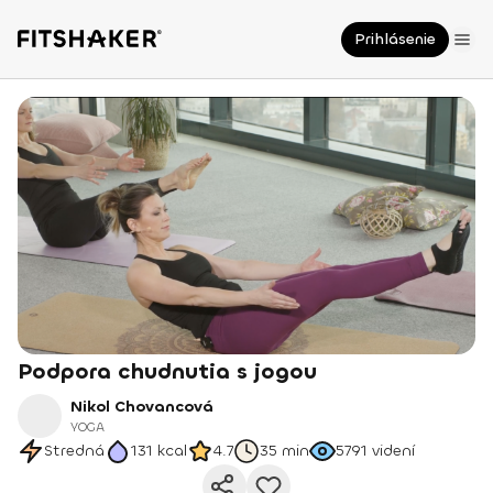
Prihlásenie
Podpora chudnutia s jogou
Nikol Chovancová
YOGA
Stredná
131
kcal
4.7
35 min
5791
videní