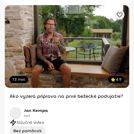
13 min
4.9
Ako vyzerá príprava na prvé bežecké podujatie?
Jan Kempa
HIIT
Náučné video
Bez pomôcok