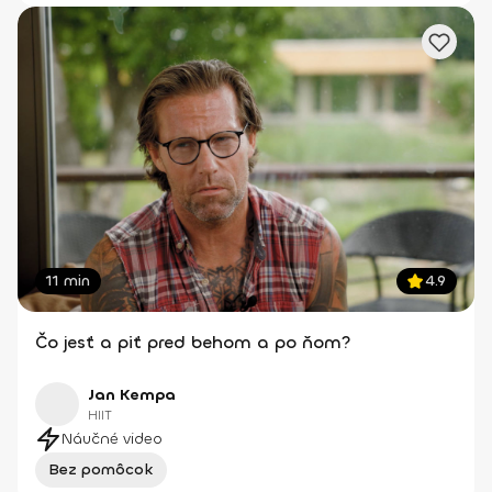
11 min
4.9
Čo jesť a piť pred behom a po ňom?
Jan Kempa
HIIT
Náučné video
Bez pomôcok