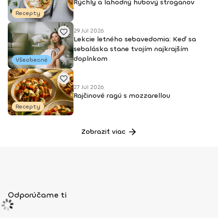
Rýchly a lahodný hubový stroganov
Recepty
29 Júl 2026
Lekcie letného sebavedomia: Keď sa
sebaláska stane tvojím najkrajším
doplnkom
Všeobecné
27 Júl 2026
Rajčinové ragú s mozzarellou
Recepty
Zobraziť viac
Odporúčame ti