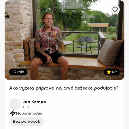
13 min
4.9
Ako vyzerá príprava na prvé bežecké podujatie?
Jan Kempa
HIIT
Náučné video
Bez pomôcok