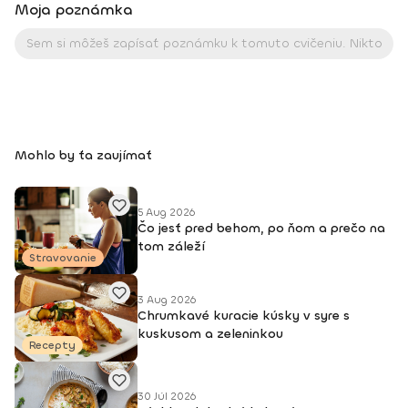
Moja poznámka
Mohlo by ťa zaujímať
5 Aug 2026
Čo jesť pred behom, po ňom a prečo na
tom záleží
Stravovanie
3 Aug 2026
Chrumkavé kuracie kúsky v syre s
kuskusom a zeleninkou
Recepty
30 Júl 2026