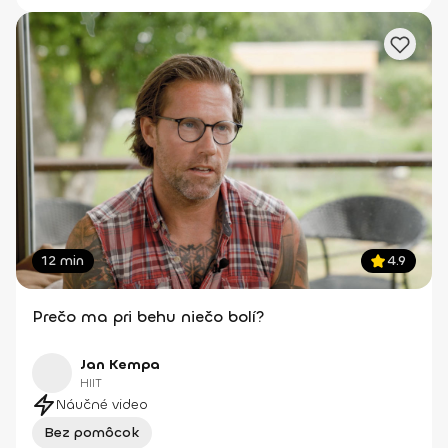
12 min
4.9
Prečo ma pri behu niečo bolí?
Jan Kempa
HIIT
Náučné video
Bez pomôcok