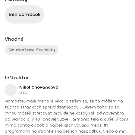
Bez pomôcok
Vhodné
Na zlepšenie flexibility
Inštruktor
Nikol Chovancová
YOGA
Namaste, moje meno je Nikol a teším sa, že ťa môžem na
týchto stránkach sprevádzať jogou . Okrem toho sa so
mnou môžeš stretávať pravidelne každý rok od novembra
do Vianoc aj v 40-dňovej výzve Harmónia tela a duše , ktorú
mimo tohto obdobia nájdeš archivovanú medzi fit
programami na stránke (nájdeš ich naspodku). Niečo o mne.