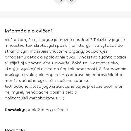
Informácie o cvičení
Vieš o tom, že aj s jogou je možné chudnúť? Totižto v joge je
množstvo tzv. skrutových pozícií, pri ktorých sa vytáčaš do
strán a tým masíruješ vnútorné orgány, podporuješ
prirodzený detox a spaľovanie tuku. Množstvo týchto pozícií
si užiješ aj v tomto videu. Navyše, čaká ťa i Pozdrav slnka,
ktorý je vynikajúci nielen na úbytok hmotnosti, či formovanie
brušných svalov, ale napr. aj na napravenie nepravidelného
menštruačného cyklu, či zlepšenie spánku.
Jednoducho...túto jogu si zaručene užiješ pretože uvoľníš pri
nej myseľ, nenápadne posilníš telo a
naštartuješ metabolizmus! :-)
Pomôcky:
podložka na cvičenie
Pomôcky