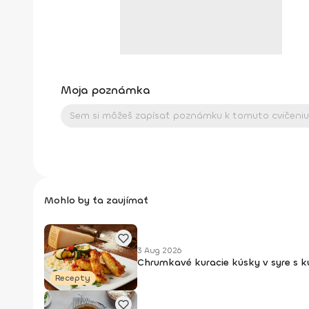
Moja poznámka
Mohlo by ťa zaujímať
3 Aug 2026
Chrumkavé kuracie kúsky v syre s 
Recepty