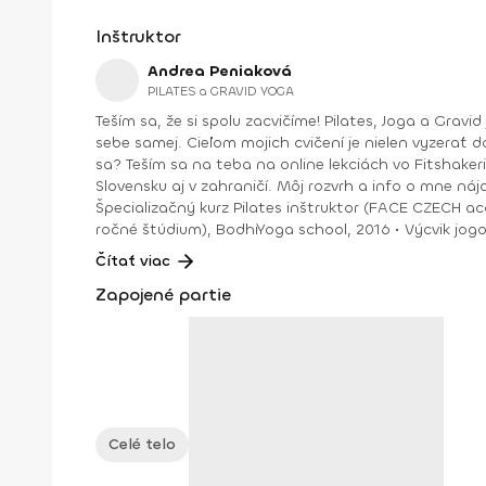
Inštruktor
Andrea Peniaková
PILATES a GRAVID YOGA
Teším sa, že si spolu zacvičíme! Pilates, Joga a Gravid joga. Na týchto cvičeniach sa spolu uvidíme. Zlepšíme držanie tela, silu aj ohybnosť, dýchanie a verím, že aj vzťah k
sebe samej. Cieľom mojich cvičení je nielen vyzerať do
sa? Teším sa na teba na online lekciách vo Fitshakeri, aj vo Fitshaker podcaste! Taktiež osobne na mojich hodinách v Bratislave alebo na pobytoch, ktoré organizujem na
Slovensku aj v zahraničí. Môj rozvrh a info o mne nájdeš na týchto stránkach: FB: www.facebook.com/flowandr
Špecializačný kurz Pilates inštruktor (FACE CZECH academy), Brno, 2013 • IYN certificate – Mindfulness Yoga Instructor (mes
ročné štúdium), BodhiYoga school, 2016 • Výcvik jogovej terapie pod vedením M. Ďuriša, Bratislava, júl 2017 • Gravid Yoga špecializácia, Akadémia Powerjoga Slovensko,
Čítať viac
Zapojené partie
Celé telo