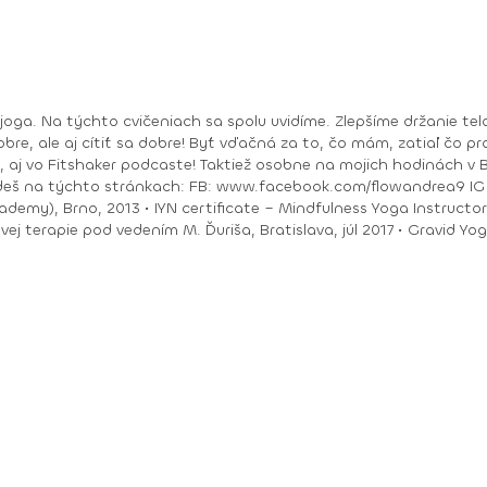
bre, ale aj cítiť sa dobre! Byť vďačná za to, čo mám, zatiaľ čo pracu
ea9 IG : @andrea_mindfulflow Dosiahnuté vzdelanie: •
ačný intenzívny výcvik v Španielsku a následné
Piešťany, 2018 • I