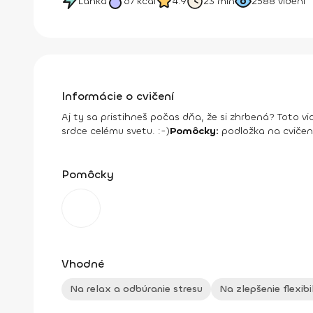
Ľahká
67
kcal
4.9
23 min
2588
videní
Informácie o cvičení
Aj ty sa pristihneš počas dňa, že si zhrbená? Toto vi
srdce celému svetu. :-)
Pomôcky:
podložka na cvičeni
Pomôcky
Vhodné
Na relax a odbúranie stresu
Na zlepšenie flexibi