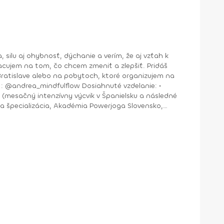
jem na tom, čo chcem zmeniť a zlepšiť. Pridáš
nštruktor Aerobiku, Step aerobiku, Cvičenia s pomôckami (FACE CZECH academy), Trnava, 2004 • Kurz tanečnej a pohybovej terapie (OZ Arte