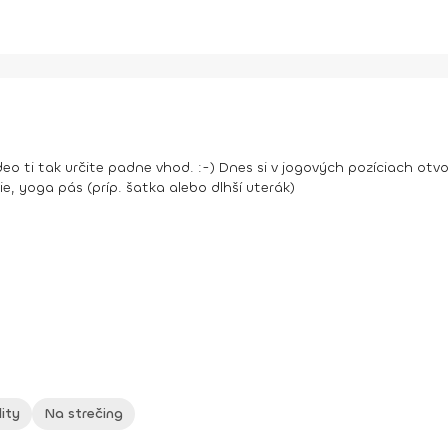
deo ti tak určite padne vhod. :-) Dnes si v jogových pozíciach otv
e, yoga pás (príp. šatka alebo dlhší uterák)
lity
Na strečing