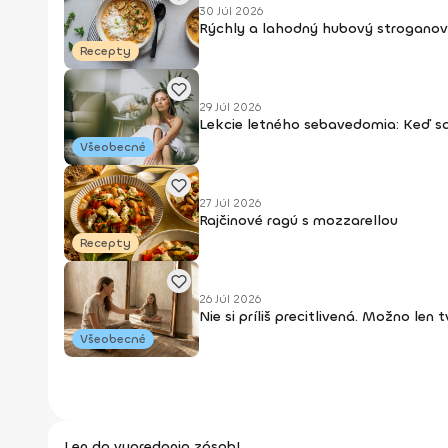
30 Júl 2026
Rýchly a lahodný hubový stroganov
Recepty
29 Júl 2026
Lekcie letného sebavedomia: Keď s
Všeobecné
27 Júl 2026
Rajčinové ragú s mozzarellou
Recepty
26 Júl 2026
Nie si príliš precitlivená. Možno len
Všeobecné
Len do vypredania zásob!