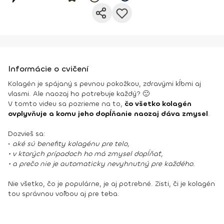
Informácie o cvičení
Kolagén je spájaný s pevnou pokožkou, zdravými kĺbmi aj
vlasmi. Ale naozaj ho potrebuje každý? 🙂
V tomto videu sa pozrieme na to,
čo všetko kolagén
ovplyvňuje a komu jeho dopĺňanie naozaj dáva zmysel
.
Dozvieš sa:
•
aké sú benefity kolagénu pre telo,
• v ktorých prípadoch ho má zmysel dopĺňať,
• a prečo nie je automaticky nevyhnutný pre každého.
Nie všetko, čo je populárne, je aj potrebné. Zisti, či je kolagén
tou správnou voľbou aj pre teba.