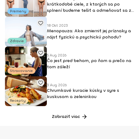
krátkodobé ciele, z ktorých sa po
splnení budeme tešiť a odmeňovať sa za
Premeny
ne.“
18 Okt 2023
Menopauza: Ako zmierniť jej príznaky a
nájsť fyzickú a psychickú pohodu?
Zdravie
5 Aug 2026
Čo jesť pred behom, po ňom a prečo na
tom záleží
Stravovanie
3 Aug 2026
Chrumkavé kuracie kúsky v syre s
kuskusom a zeleninkou
Recepty
Zobraziť viac