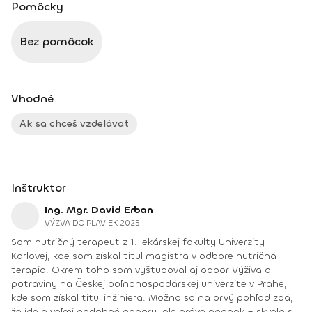
Pomôcky
Bez pomôcok
Vhodné
Ak sa chceš vzdelávať
Inštruktor
Ing. Mgr. David Erban
VÝZVA DO PLAVIEK 2025
Som nutričný terapeut z 1. lekárskej fakulty Univerzity
Karlovej, kde som získal titul magistra v odbore nutričná
terapia. Okrem toho som vyštudoval aj odbor Výživa a
potraviny na Českej poľnohospodárskej univerzite v Prahe,
kde som získal titul inžiniera. Možno sa na prvý pohľad zdá,
že ide o veľmi podobné odbory, ale práve naopak – skvelo sa