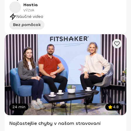
Hostia
VÝZVA
Náučné video
Bez pomôcok
24 min
4.8
Najčastejšie chyby v našom stravovaní