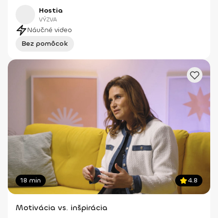
Hostia
VÝZVA
Náučné video
Bez pomôcok
18 min
4.8
Motivácia vs. inšpirácia