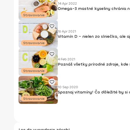
14 Apr 2022
Omega-3 mastné kyseliny chránia naš
Stravovanie
16 Apr 2021
Vitamín D − nielen zo slniečka, ale a
Stravovanie
4 Feb 2021
Poznáš všetky prírodné zdroje, kde
Stravovanie
10 Sep 2020
Spoznaj vitamíny! Čo dôležité by si 
Stravovanie
Len do vypredania zásob!