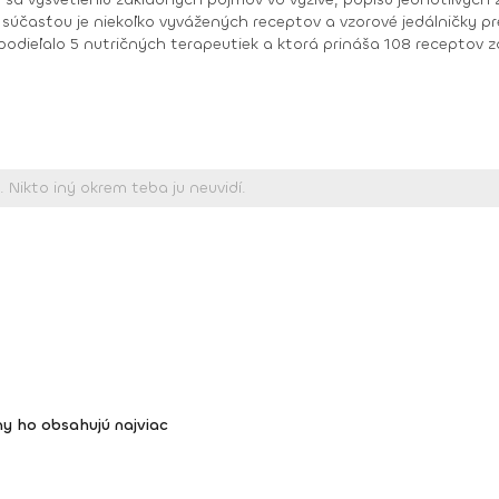
súčasťou je niekoľko vyvážených receptov a vzorové jedálničky prepo
, vegetariánske aj vegánske a označené sú aj recepty bez lepku a
 do troch kategórií: raňajky, snacky a hlavné jedlá. Informácie o výžive ako aj aktuality 
ebook. Od roku 2021 pravidelne vychádza podcast „O výžive“, ktorý sa venuje
ortovcami a zaujímavými osobnosťami, ktoré majú čo do činenia s 
om výstupov v najrôznejších českých televíznych aj
a doma alebo Prima NEWS. Rozhovory s nutričnými terapeutkami vyš
. Všetky aktivity „Ne hladu“ podporuje snaha o čo najširšiu osvetu v zdravej vý
ny ho obsahujú najviac