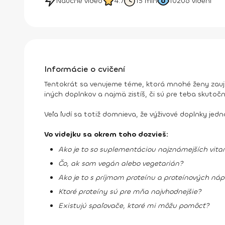
Náučné video
4.7
15 min
10206
videní
Informácie o cvičení
Tentokrát sa venujeme téme, ktorá mnohé ženy zaujím
iných doplnkov a najmä zistíš, či sú pre teba skutoč
Veľa ľudí sa totiž domnieva, že výživové doplnky je
Vo videjku sa okrem toho dozvieš:
Ako je to so suplementáciou najznámejších vita
Čo, ak som vegán alebo vegetarián?
Ako je to s príjmom proteínu a proteínových náp
Ktoré proteíny sú pre mňa najvhodnejšie?
Existujú spaľovače, ktoré mi môžu pomôcť?