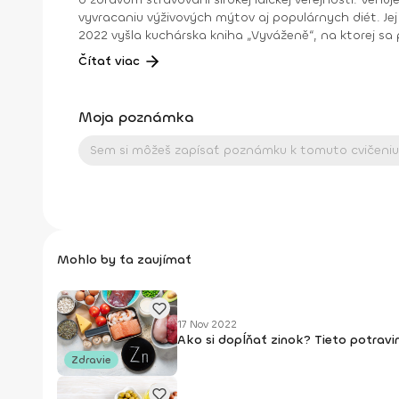
vyvracaniu výživových mýtov aj populárnych diét. Jej 
2022 vyšla kuchárska kniha „Vyváženě“, na ktorej sa podieľalo 5 nutričných terapeutiek a ktorá prináša 108 receptov zostavených tak, aby boli vyvážené. Nájdete v nej
medzinárodnú kuchyňu aj české klasiky, jedlá s mäsom
Čítať viac
s rôznymi výživovými obmedzeniami. Jedlá sú v kuchárskej knihe rozdelené
zdieľame na našom webe www.nehladu.cz a na našich sociálnych sieťach Instagram a Fac
ako osvete v zdravej výžive, tak aj rozhovorom so šp
Moja poznámka
poradne, kedy sme so súhlasom klientov nahrávali priebeh celej spolupráce. Tým „Ne hladu“ má na konte aj neúrek
online reláciách, ako je DVTV, Dobré ráno s ČT, Sam
Forbes, MF Dnes alebo Květy
Mohlo by ťa zaujímať
17 Nov 2022
Ako si dopĺňať zinok? Tieto potravi
Zdravie