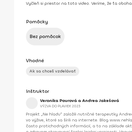
Vyčleň si priestor na toto video. Veríme, že ťa oboh
Pomôcky
Bez pomôcok
Vhodné
Ak sa chceš vzdelávať
Inštruktor
Veronika Pourová a Andrea Jakešová
VÝZVA DO PLAVIEK 2023
Projekt „Ne hladu“ založili nutričné terapeutky Andr
vo výžive, ktoré sa šírili na internete. Blog www.
často protichodných informácií, a to na základe aktuálnych vedeckých poznatkov. V roku 2019 vyšla kni
o zdravom stravovaní širokej laickej verejnosti. Venu