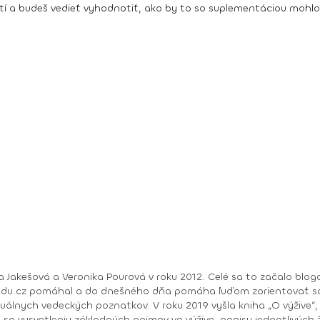
atí a budeš vedieť vyhodnotiť, ako by to so suplementáciou mohlo
ea Jakešová a Veronika Pourová v roku 2012. Celé sa to začalo bl
nehladu.cz pomáhal a do dnešného dňa pomáha ľuďom zorientovať 
ha „O výžive“, ktorá zrozumiteľným spôsobom podáva informácie
je sa vysvetleniu základných pojmov vo výžive, popisu jednotlivých ž