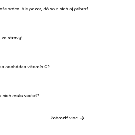
e srdce. Ale pozor, dá sa z nich aj pribrať
j zo stravy!
 sa nachádza vitamín C?
o nich mala vedieť?
Zobraziť viac