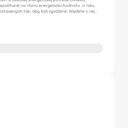
čítané na rôznu energetickú hodnotu. V roku
 bez mlieka, aby sa v nej dobre orientovali aj osoby
z poradne
výživou. Vyšla tiež séria nahrávok priamo z našej
li napríklad v týchto magazínoch: Dieta, Apetit,
žive na základe vedecky podložených informácií bez mýtov.