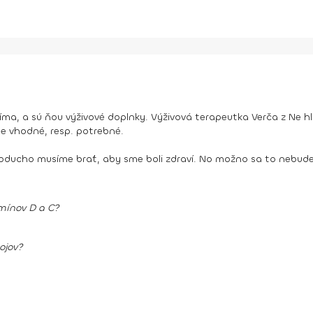
a, a sú ňou výživové doplnky. Výživová terapeutka Verča z Ne hla
ne vhodné, resp. potrebné.
dnoducho musíme brať, aby sme boli zdraví. No možno sa to nebud
mínov D a C?
ojov?