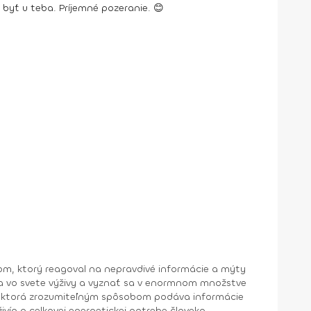
 byť u teba. Príjemné pozeranie. 😊
ogom, ktorý reagoval na nepravdivé informácie a mýty
sa vo svete výživy a vyznať sa v enormnom množstve
ivín a celkovej energetickej potrebe človeka,