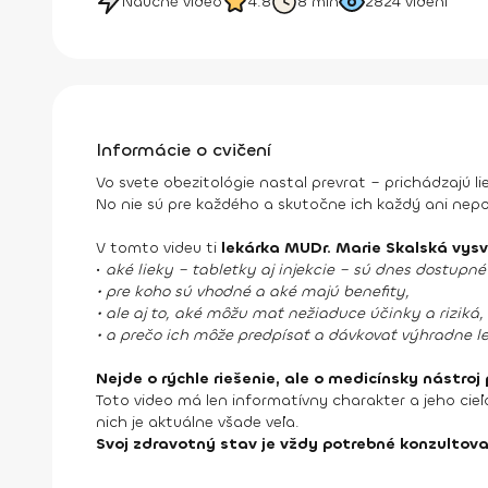
Náučné video
4.8
8 min
2824
videní
Informácie o cvičení
Vo svete obezitológie nastal prevrat – prichádzajú li
No nie sú pre každého a skutočne ich každý ani nepo
V tomto videu ti
lekárka MUDr. Marie Skalská vysv
•
aké lieky – tabletky aj injekcie – sú dnes dostupné
• pre koho sú vhodné a aké majú benefity,
• ale aj to, aké môžu mať nežiaduce účinky a riziká,
• a prečo ich môže predpísať a dávkovať výhradne le
Nejde o rýchle riešenie, ale o medicínsky nástro
Toto video má len informatívny charakter a jeho cieľ
nich je aktuálne všade veľa.
Svoj zdravotný stav je vždy potrebné konzultova