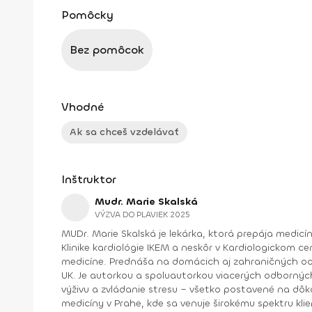
Pomôcky
Bez pomôcok
Vhodné
Ak sa chceš vzdelávať
Inštruktor
Mudr. Marie Skalská
VÝZVA DO PLAVIEK 2025
MUDr. Marie Skalská je lekárka, ktorá prepája medicí
Klinike kardiológie IKEM a neskôr v Kardiologickom ce
medicíne. Prednáša na domácich aj zahraničných odborných fórach, vyučuje problematiku aktívneho životného štýlu a obezitológiu na Fakulte telesnej výchovy a športu
UK. Je autorkou a spoluautorkou viacerých odborných aj popularizačných publikácií. V roku 2013 spoluzalož
výživu a zvládanie stresu – všetko postavené na dôkazoch a s cieľom 
medicíny v Prahe, kde sa venuje širokému spektru klie