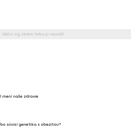
odborných spoločností (Česká kardiologická spoločnosť, Česká ob
s inštruktorkou.
l mení naše zdravie
o súvisí genetika s obezitou?