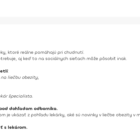
eky, ktoré reálne pomáhajú pri chudnutí.
trebuje, aj keď to na sociálnych sieťach môže pôsobiť inak.
etlí
:
 na liečbu obezity,
kár špecialista.
j pod dohľadom odborníka.
om je ukázať z pohľadu lekárky, aké sú novinky v liečbe obezity v
ť s lekárom.