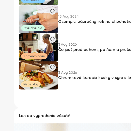
Všeobecné
13 Aug 2024
Ozempic: zázračný liek na chudnuti
Chudnutie
5 Aug 2026
Čo jesť pred behom, po ňom a prečo
Stravovanie
3 Aug 2026
Chrumkavé kuracie kúsky v syre s 
Recepty
Len do vypredania zásob!