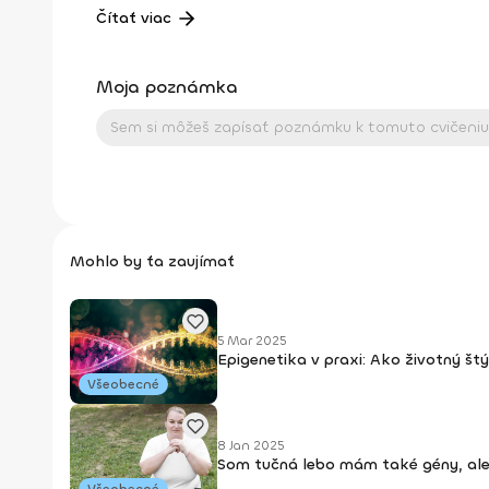
Českého zväzu ľadového hokeja a členkou viacerých 
Čítať viac
Science a ďalších). Vo voľnom čase je aktívnou fitnes
Moja poznámka
Mohlo by ťa zaujímať
5 Mar 2025
Epigenetika v praxi: Ako životný štý
Všeobecné
8 Jan 2025
Som tučná lebo mám také gény, aleb