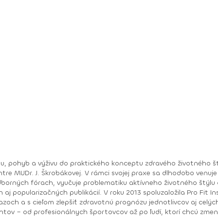
nu, pohyb a výživu do praktického konceptu zdravého životného štý
ntre MUDr. J. Škrobákovej. V rámci svojej praxe sa dlhodobo venuje
ila Pro Fit Institut, ktorý vytvára programy zamerané na pohyb,
zlepšiť zdravotnú prognózu jednotlivcov aj celých skupín. V súčasnosti pôsobí v Cent
ntov – od profesionálnych športovcov až po ľudí, ktorí chcú zmeniť