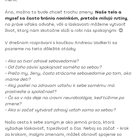
Áno, možno to bude chcieť trochu zmeny.
Naše telo a
myseľ sa často bránia novinkám, pretože milujú rutiny
,
no práve vďaka odvahe, vôli a láskavosti môžeme vytvoriť
život, ktorý nám skutočne slúži a robí nás spokojnými. 😊
V dnešnom rozprávaní s koučkou Andreou Vadkerti sa
pozrieme na tieto dôležité otázky:
• Ako sa tvorí zdravé sebavedomie?
• Od čoho závisí spokojnosť samého so sebou?
• Prečo my, ženy, často strácame sebavedomie po tom, ako
máme deti?
• Aký podiel na zdravom vzťahu k sebe samému má
prostredie a spoločnosť?
• Čo sa v nás deje na úrovni neurobiológie, keď túžime po
zmene?
• Ako si začať vytvárať zdravý vzťah sama so sebou?
Naša cesta k sebe samým je ako jemná práca, ktorá
vyžaduje láskavosť, trpezlivosť a čas. Neboj sa začať – krok
za krokom, malými zmenami, môžeš obnoviť spojenie so