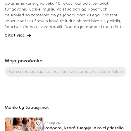
po zmene kariéry vo veku 40 rokov rozhodla venovať
fungovaniu ľudskej mysle. Po štúdiách aplikovaných
neurovied sa zamerala na psychodynamiku ega . Vlastní
konzultantskú firmu a koučuje ľudí z oblasti biznisu, politiky i
športu – doma aj v zahraničí. Andrea je mamou troch detí a
žije vo Francúzsku. Je spoluzakladateľkou Slovak Global
Čítať viac
Network, organizácie, ktorá združuje slovenských
profesionálov v zahraničí. Taktiež je odbornou garantkou
celonárodného merania hodnôt – National Values
Assessment Slovakia. Andrea je vášnivou aktivistkou v
Moja poznámka
oblasti práv žien. Spolu s neziskovou organizáciou Trust
Women pripravuje sériu podcastov o ženskej sebahodnote
pod názvom I See Me. 🎙️
Mohlo by ťa zaujímať
27 Sep 2024
Podpora, ktorá funguje: Ako ti priatelia