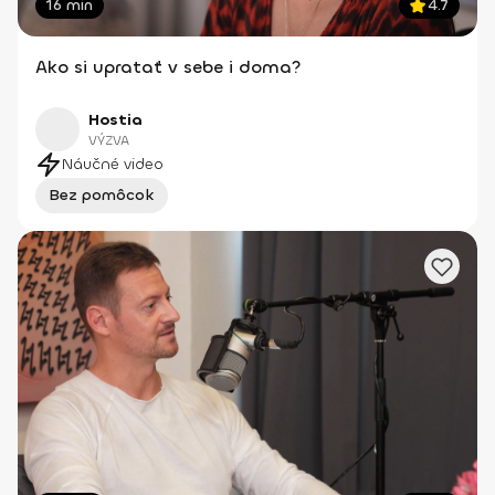
16 min
4.7
Ako si upratať v sebe i doma?
Hostia
VÝZVA
Náučné video
Bez pomôcok