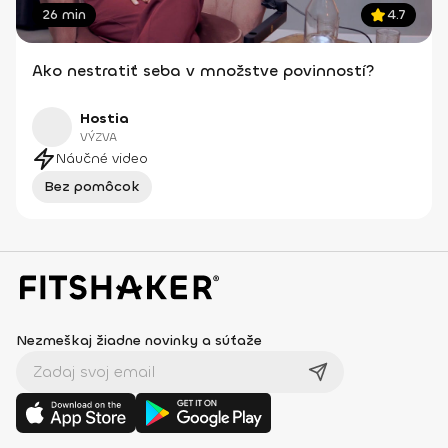
26 min
4.7
Ako nestratiť seba v množstve povinností?
Hostia
VÝZVA
Náučné video
Bez pomôcok
Nezmeškaj žiadne novinky a súťaže