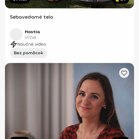
Sebavedomé telo
Hostia
VÝZVA
Náučné video
Bez pomôcok