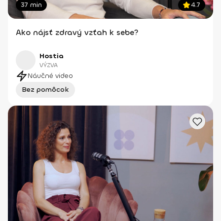
37 min
4.7
Ako nájsť zdravý vzťah k sebe?
Hostia
VÝZVA
Náučné video
Bez pomôcok