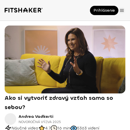
Prihlásenie
Ako si vytvoriť zdravý vzťah sama so
sebou?
Andrea Vadkerti
NOVOROČNÁ VÝZVA 2025
Náučné video
4.7
16 min
5363
videní