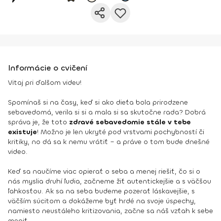
Informácie o cvičení
Vitaj pri ďalšom videu!
Spomínaš si na časy, keď si ako dieťa bola prirodzene
sebavedomá, verila si si a mala si sa skutočne rada? Dobrá
správa je, že toto
zdravé sebavedomie stále v tebe
existuje
! Možno je len ukryté pod vrstvami pochybností či
kritiky, no dá sa k nemu vrátiť – a práve o tom bude dnešné
video.
Keď sa naučíme viac opierať o seba a menej riešiť, čo si o
nás myslia druhí ľudia, začneme žiť autentickejšie a s väčšou
ľahkosťou. Ak sa na seba budeme pozerať láskavejšie, s
väčším súcitom a dokážeme byť hrdé na svoje úspechy,
namiesto neustáleho kritizovania, začne sa náš vzťah k sebe
meniť.