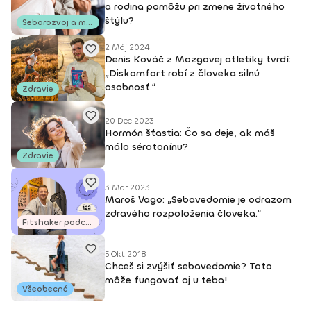
a rodina pomôžu pri zmene životného
štýlu?
Sebarozvoj a motivácia
2 Máj 2024
Denis Kováč z Mozgovej atletiky tvrdí:
„Diskomfort robí z človeka silnú
osobnosť.“
Zdravie
20 Dec 2023
Hormón šťastia: Čo sa deje, ak máš
málo sérotonínu?
Zdravie
3 Mar 2023
Maroš Vago: „Sebavedomie je odrazom
zdravého rozpoloženia človeka.“
Fitshaker podcasty
5 Okt 2018
Chceš si zvýšiť sebavedomie? Toto
môže fungovať aj u teba!
Všeobecné