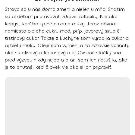
Strava sa u nás doma zmenila nielen u mňa.
Snažím
sa aj deťom pripravovať zdravé koláčiky
. Nie ako
kedysi, keď boli plné cukru a múky. Teraz dávam
namiesto bieleho cukru med, príp. javorový sirup či
trstinový cukor. Takže z kuchyne som vyradila cukor a
aj bielu múku. Oleje som vymenila za zdravšie varianty
ako sú olivový a kokosový olej.
Ovsené vločky som
pred výzvou nikdy nejedla a ani som len netušila, aké
je to chutné, keď človek vie ako si ich pripraviť.