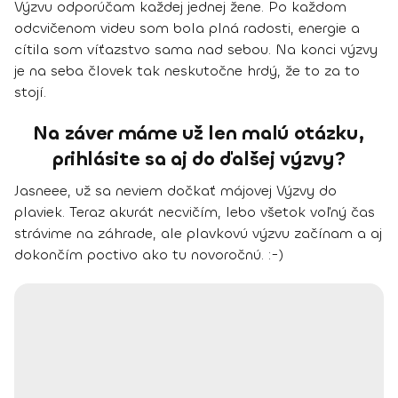
Výzvu odporúčam každej jednej žene.
Po každom
odcvičenom videu som bola plná radosti, energie a
cítila som víťazstvo sama nad sebou.
Na konci výzvy
je na seba človek tak neskutočne hrdý, že to za to
stojí.
Na záver máme už len malú otázku,
prihlásite sa aj do ďalšej výzvy?
Jasneee, už sa neviem dočkať májovej Výzvy do
plaviek. Teraz akurát necvičím, lebo všetok voľný čas
strávime na záhrade, ale plavkovú výzvu začínam a aj
dokončím poctivo ako tu novoročnú. :-)