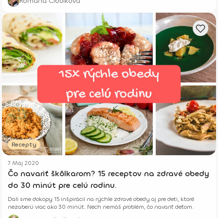
Romana Cibulková
Recepty
7 Máj 2020
Čo navariť škôlkarom? 15 receptov na zdravé obedy
do 30 minút pre celú rodinu.
Dali sme dokopy 15 inšpirácií na rýchle zdravé obedy aj pre deti, ktoré
nezaberú viac ako 30 minút. Nech nemáš problém, čo navariť deťom.