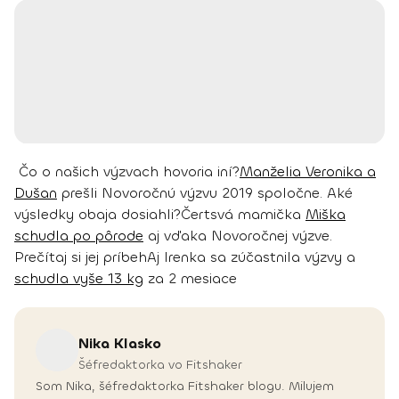
Čo o našich výzvach hovoria iní?
Manželia Veronika a
Dušan
prešli Novoročnú výzvu 2019 spoločne. Aké
výsledky obaja dosiahli?
Čertsvá mamička
Miška
schudla po pôrode
aj vďaka Novoročnej výzve.
Prečítaj si jej príbeh
Aj Irenka sa zúčastnila výzvy a
schudla vyše 13 kg
za 2 mesiace
Nika
Klasko
Šéfredaktorka vo Fitshaker
Som Nika, šéfredaktorka Fitshaker blogu. Milujem