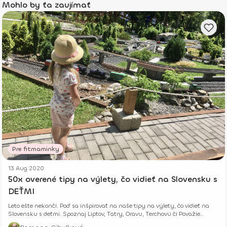
Mohlo by ťa zaujímať
Pre fitmaminky
13 Aug 2020
50x overené tipy na výlety, čo vidieť na Slovensku s
DEŤMI
Leto ešte nekončí. Poď sa inšpirovať na naše tipy na výlety, čo vidieť na
Slovensku s deťmi. Spoznaj Liptov, Tatry, Oravu, Terchovú či Považie
bližšie.