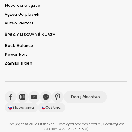
Novoročná výzva
Výzva do plaviek
Výzva Reštart
ŠPECIALIZOVANÉ KURZY
Back Balance
Power kurz
Zamiluj si beh
Daruj členstvo
Slovenčina
Čeština
Copyright © 2026 Fitshaker - Developed and designed by
GoodRequest
(
Version: 3.27.43 API: X.X.X
)