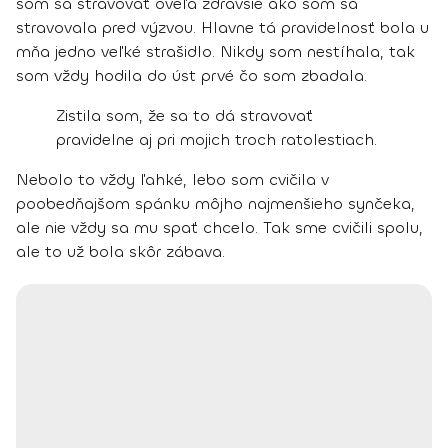
som sa stravovať oveľa zdravšie ako som sa
stravovala pred výzvou. Hlavne tá pravidelnosť bola u
mňa jedno veľké strašidlo. Nikdy som nestíhala, tak
som vždy hodila do úst prvé čo som zbadala.
Zistila som,
že sa to dá stravovať
pravidelne aj pri mojich troch ratolestiach.
Nebolo to vždy ľahké, lebo som cvičila v
poobedňajšom spánku môjho najmenšieho synčeka,
ale nie vždy sa mu spať chcelo. Tak sme cvičili spolu,
ale to už bola skôr zábava.