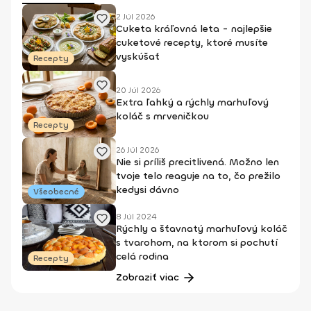
2 Júl 2026
Cuketa kráľovná leta - najlepšie
cuketové recepty, ktoré musíte
vyskúšať
Recepty
20 Júl 2026
Extra ľahký a rýchly marhuľový
koláč s mrveničkou
Recepty
26 Júl 2026
Nie si príliš precitlivená. Možno len
tvoje telo reaguje na to, čo prežilo
kedysi dávno
Všeobecné
8 Júl 2024
Rýchly a šťavnatý marhuľový koláč
s tvarohom, na ktorom si pochutí
celá rodina
Recepty
Zobraziť viac