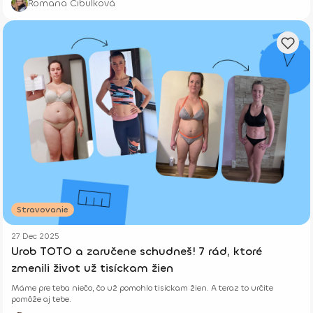
Romana Cibulková
Stravovanie
27 Dec 2025
Urob TOTO a zaručene schudneš! 7 rád, ktoré
zmenili život už tisíckam žien
Máme pre teba niečo, čo už pomohlo tisíckam žien. A teraz to určite
pomôže aj tebe.