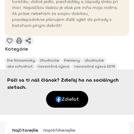
turistiku, dobré jedlo, prechádzky a západy slnka pri
mori. Najväčšou láskou je však pre mňa moja rodina.
Ak práve nebehám za svojou dcérkou,
pravdepodobne plánujem ďalší výlet do prírody s
batohom plným dobrôt!
Kategórie
Pre fitmaminky
Chudnutie
Premeny
chudnutie
ako schudnut
novoročná výzva
novoročná výzva 2019
Páči sa ti náš článok? Zdieľaj ho na sociálnych
sieťach.
Zdieľať
Najčítanejšie
Najobľúbenejšie