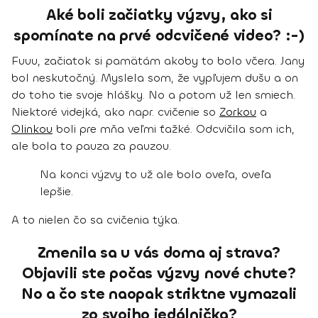
Aké boli začiatky výzvy, ako si
spomínate na prvé odcvičené video? :-)
Fuuu, začiatok si pamätám akoby to bolo včera. Jany
bol neskutočný. Myslela som, že vypľujem dušu a on
do toho tie svoje hlášky. No a potom už len smiech.
Niektoré videjká, ako napr. cvičenie so
Zorkou
a
Olinkou
boli pre mňa veľmi ťažké. Odcvičila som ich,
ale bola to pauza za pauzou.
Na konci výzvy to už ale bolo oveľa, oveľa
lepšie.
A to nielen čo sa cvičenia týka.
Zmenila sa u vás doma aj strava?
Objavili ste počas výzvy nové chute?
No a čo ste naopak striktne vymazali
zo svojho jedálnička?