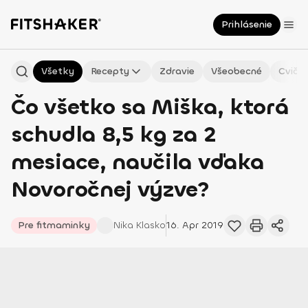
Prihlásenie
Všetky
Recepty
Zdravie
Všeobecné
Cvičen
Čo všetko sa Miška, ktorá
schudla 8,5 kg za 2
mesiace, naučila vďaka
Novoročnej výzve?
Pre fitmaminky
Nika
Klasko
16. Apr 2019