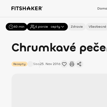
Domo
40 min
Všetky
4
porcie
Recepty
Zdravie
Všeobecné
Chrumkavé pečen
Sisa
25. Nov 2016
Recepty