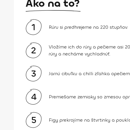
Ako na to?
1
Rúru si predhrejeme na 220 stupňov.
Vložíme ich do rúry a pečieme asi 2
2
rúry a necháme vychladnúť.
3
Jarnú cibuľku a chilli zľahka opečie
4
Premiešame zemiaky so zmesou opraže
5
Figy prekrojíme na štvrtinky a p