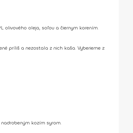
 olivového oleja, soľou a čiernym korením.
é príliš a nezostala z nich kaša. Vyberieme z
e nadrobeným kozím syrom.