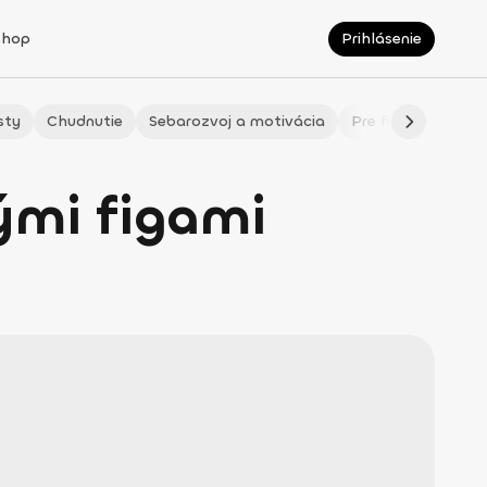
Shop
Prihlásenie
sty
Chudnutie
Sebarozvoj a motivácia
Pre fitmaminky
ými figami