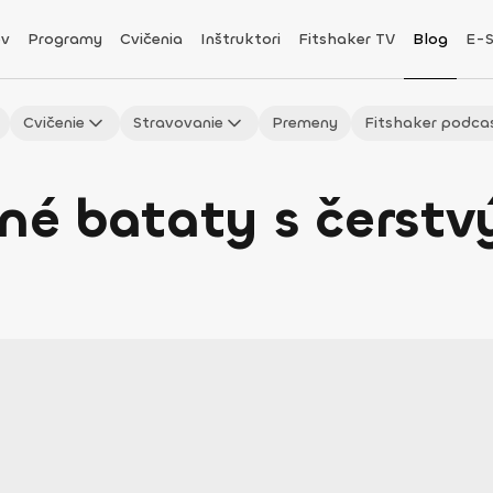
v
Programy
Cvičenia
Inštruktori
Fitshaker TV
Blog
E-
Cvičenie
Stravovanie
Premeny
Fitshaker podca
é bataty s čerstv