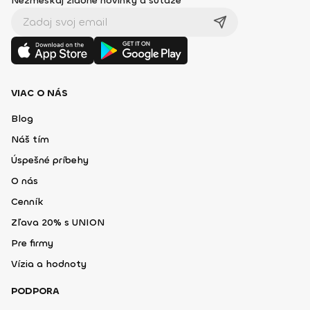
Nezmeškaj žiadne novinky a súťaže
VIAC O NÁS
Blog
Náš tím
Úspešné príbehy
O nás
Cenník
Zľava 20% s UNION
Pre firmy
Vízia a hodnoty
PODPORA