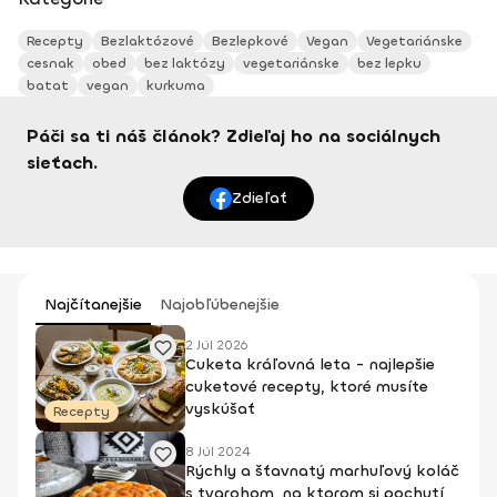
Recepty
Bezlaktózové
Bezlepkové
Vegan
Vegetariánske
cesnak
obed
bez laktózy
vegetariánske
bez lepku
batat
vegan
kurkuma
Páči sa ti náš článok? Zdieľaj ho na sociálnych
sieťach.
Zdieľať
Najčítanejšie
Najobľúbenejšie
2 Júl 2026
Cuketa kráľovná leta - najlepšie
cuketové recepty, ktoré musíte
vyskúšať
Recepty
8 Júl 2024
Rýchly a šťavnatý marhuľový koláč
s tvarohom, na ktorom si pochutí