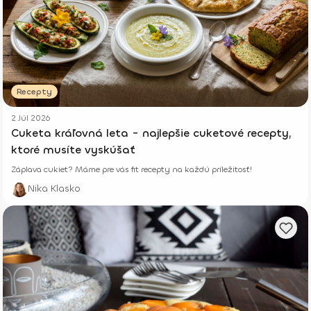
Recepty
2 Júl 2026
Cuketa kráľovná leta - najlepšie cuketové recepty,
ktoré musíte vyskúšať
Záplava cukiet? Máme pre vás fit recepty na každú príležitosť!
Nika Klasko