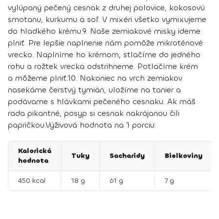
vylúpaný pečený cesnak z druhej polovice, kokosovú
smotanu, kurkumu a soľ. V mixéri všetko vymixujeme
do hladkého krému.
9.
Naše zemiakové misky ideme
plniť. Pre lepšie naplnenie nám pomôže mikroténové
vrecko. Naplníme ho krémom, stlačíme do jedného
rohu a rožtek vrecka odstrihneme. Potlačíme krém
a môžeme plniť.
10.
Nakoniec na vrch zemiakov
nasekáme čerstvý tymián, uložíme na tanier a
podávame s hlávkami pečeného cesnaku. Ak máš
rada pikantné, posyp si cesnak nakrájanou čili
papričkou.
Výživová hodnota na 1 porciu:
Kalorická
Tuky
Sacharidy
Bielkoviny
hodnota
450 kcal
18 g
61 g
7 g