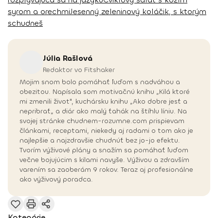
syrom a orechmi
Jesenný zeleninový koláčik, s ktorým
schudneš
Júlia
Rašlová
Redaktor vo Fitshaker
Mojim snom bolo pomáhať ľuďom s nadváhou a
obezitou. Napísala som motivačnú knihu „Kilá ktoré
mi zmenili život", kuchársku knihu „Ako dobre jesť a
nepribrať„ a diár ako malý ťahák na štíhlu líniu. Na
svojej stránke chudnem-rozumne.com prispievam
článkami, receptami, niekedy aj radami o tom ako je
najlepšie a najzdravšie chudnúť bez jo-jo efektu.
Tvorím výživové plány a snažím sa pomáhať ľuďom
večne bojujúcim s kilami navyše. Výživou a zdravším
varením sa zaoberám 9 rokov. Teraz aj profesionálne
ako výživový poradca.
Kategórie