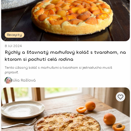
Recepty
8 Júl 2024
Rýchly a šťavnatý marhuľový koláč s tvarohom, na
ktorom si pochutí celá rodina
Tento úžasný koláč s marhuľami a tvarohom si jednoducho musíš
pripraviť.
Júlia Rašlová