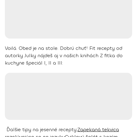
Voilá. Obed je na stole. Dobrú chuť!
Fit recepty od
autorky Julky nájdeš aj v našich knihách Z fitka do
kuchyne špeciál I, II a III:
Ďalšie tipy na jesenné recepty:
Zapekaná tekvica
rozplývajúca sa na jazyku
Cviklový šalát s kozím