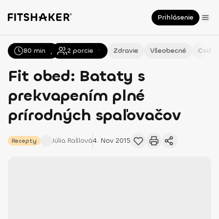
Prihlásenie
80 min
Všetky
Recepty
2
porcie
Zdravie
Všeobecné
Cvičen
Fit obed: Bataty s
prekvapením plné
prírodných spaľovačov
Júlia
Rašlová
4. Nov 2015
Recepty