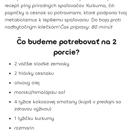
recept plný prírodných spaľovačov. Kurkuma, čili
papričky a cesnak sú potravinami, ktoré podporia tvoj
metabolizmus k lepšiemu spaľovaniu. Do boja proti
nadbytočným kilečkám!
Čas prípravy
: 80 minút
Čo budeme potrebovať na 2
porcie?
2 väčšie sladké zemiaky
2 hlávky cesnaku
olivový olej
morskú/himalájsku soľ
4 lyžice kokosovej smotany (kúpiš v predajni so
zdravou výživou)
1 lyžičku kurkumy
rozmarín