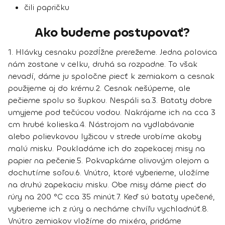
čili papričku
Ako budeme postupovať?
1.
Hlávky cesnaku pozdĺžne prerežeme. Jedna polovica
nám zostane v celku, druhá sa rozpadne. To však
nevadí, dáme ju spoločne piecť k zemiakom a cesnak
použijeme aj do krému.
2
. Cesnak nešúpeme, ale
pečieme spolu so šupkou. Nespáli sa.
3.
Bataty dobre
umyjeme pod tečúcou vodou. Nakrájame ich na cca 3
cm hrubé kolieska.
4.
Nástrojom na vydlabávanie
alebo polievkovou lyžicou v strede urobíme akoby
malú misku. Poukladáme ich do zapekacej misy na
papier na pečenie.
5.
Pokvapkáme olivovým olejom a
dochutíme soľou.
6.
Vnútro, ktoré vyberieme, uložíme
na druhú zapekaciu misku. Obe misy dáme piecť do
rúry na 200 °C cca 35 minút.
7.
Keď sú bataty upečené,
vyberieme ich z rúry a necháme chvíľu vychladnúť.
8.
Vnútro zemiakov vložíme do mixéra, pridáme