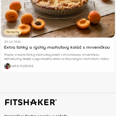
Recepty
20 Júl 2026
Extra ľahký a rýchly marhuľový koláč s mrveničkou
Priprav si extra ľahký marhuľový koláč s chrumkavou mrveničkou.
Jednoduchý recept z jogurtového cesta so šťavnatými marhuľami, hotový
z pár surovín.
Iveta Kašická