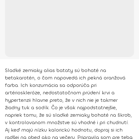
Sladké zemiaky alias bataty sú bohaté na
betakarotén, o čom napovedá ich pekná oranžová
farba. Ich konzumácia sa odporúča pri
artérioskleróze, nedostatočnom prúdení krvi a
hypertenzii hlavne preto, že v nich nie je takmer
žiadny tuk a sodík. Čo je však najpodstatnejšie,
napriek tomu, že sú sladké zemiaky bohaté na škrob,
v kontrolovanom množstve sú vhodné i pri chudnutí.
Aj keď majú nízku kalorickú hodnotu, dopraj si ich
radšej na obed ako na večeru. Pripravila som pre teba