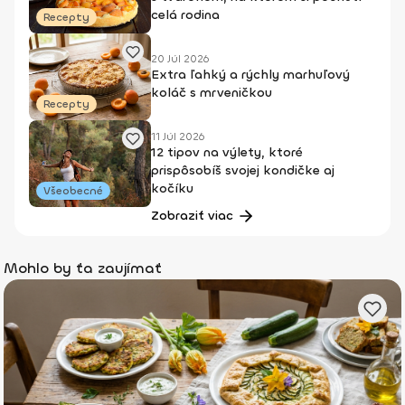
celá rodina
Recepty
20 Júl 2026
Extra ľahký a rýchly marhuľový
koláč s mrveničkou
Recepty
11 Júl 2026
12 tipov na výlety, ktoré
prispôsobíš svojej kondičke aj
kočíku
Všeobecné
Zobraziť viac
Mohlo by ťa zaujímať