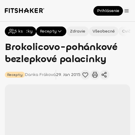
Prihlásenie
5
Všetky
ks
Recepty
Zdravie
Všeobecné
Cvičen
Brokolicovo-pohánkové
bezlepkové palacinky
Danka
Fráková
29. Jan 2015
Recepty