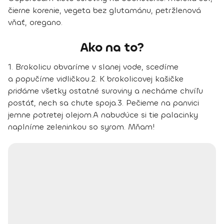
čierne korenie, vegeta bez glutamánu, petržlenová
vňať, oregano.
Ako na to?
1.
Brokolicu obvaríme v slanej vode, scedíme
a popučíme vidličkou.
2.
K brokolicovej kašičke
pridáme všetky ostatné suroviny a necháme chvíľu
postáť, nech sa chute spoja.
3.
Pečieme na panvici
jemne potretej olejom.
A nabudúce si tie palacinky
naplníme zeleninkou so syrom.
Mňam!