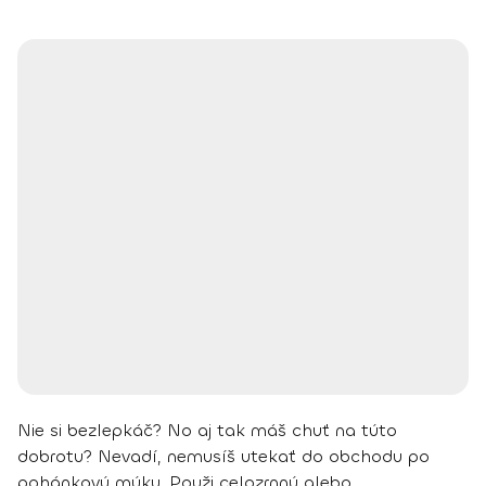
Nie si bezlepkáč? No aj tak máš chuť na túto
dobrotu? Nevadí, nemusíš utekať do obchodu po
pohánkovú múku. Použi celozrnnú alebo