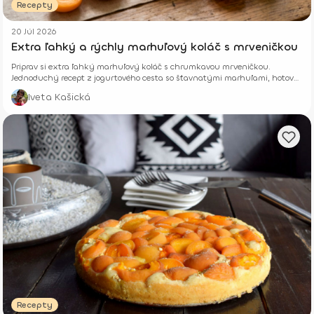
Recepty
20 Júl 2026
Extra ľahký a rýchly marhuľový koláč s mrveničkou
Priprav si extra ľahký marhuľový koláč s chrumkavou mrveničkou.
Jednoduchý recept z jogurtového cesta so šťavnatými marhuľami, hotový
z pár surovín.
Iveta Kašická
Recepty