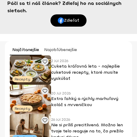
Páči sa ti náš článok? Zdieľaj ho na sociálnych
sieťach.
Zdieľať
Najčítanejšie
Najobľúbenejšie
2 Júl 2026
Cuketa kráľovná leta - najlepšie
cuketové recepty, ktoré musíte
vyskúšať
Recepty
20 Júl 2026
Extra ľahký a rýchly marhuľový
koláč s mrveničkou
Recepty
26 Júl 2026
Nie si príliš precitlivená. Možno len
tvoje telo reaguje na to, čo prežilo