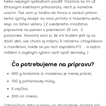
treba nejakým spôsobom použiť. Doslova sa mi už
žltkavými kvietkami prihovárala, nech ju konečne
uvarím. Tak som ju hodila do hrnca a vznikol pritom
tento rýchly recept na novú prílohu k hlavnému jedlu,
resp. na ľahkú večeru :).
Z uvedeného množstva
pripravíme na panvici s priemerom 25 cm, 5
palaciniek. Hovorila som si, že ich budem jesť aj na
ďalší deň, ale chutili aj môjmu 3-ročnému chlapčekovi
a manželovi, takže sa po nich zaprášilo.
P.S: ... a zajtra
môžem k zvyšným rybám variť opäť zemiaky :).
Čo potrebujeme na prípravu?
400 g brokolice (s mrazenou je menej práce),
100 g pohánkovej múky,
4 vajíčka,
300 ml mlieka.
Odporúčam tieto suroviny na dochutenie: morská soľ,