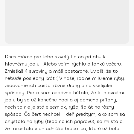
Dnes máme pre teba skvelý tip na prílohu k
hlavnému jedlu. Alebo veľmi rýchlu a ľahkú večeru.
Zmiešaš 4 suroviny a máš postarané. Uvidíš, že to
nebude posledný krát :).
V našej rodine milujeme ryby.
Jedávame ich často, rôzne druhy a na všelijaké
spôsoby. Preto som nedávno hútala, že k hlavnému
jedlu by sa už konečne hodila aj obmena prílohy,
nech to nie je stále zemiak, ryža, šalát na rôzny
spôsob. Čo čert nechcel - deň predtým, ako som sa
chystala na ryby (teda na ich prípravu), sa mi stalo,
že mi ostala v chladničke brokolica, ktorú už bolo