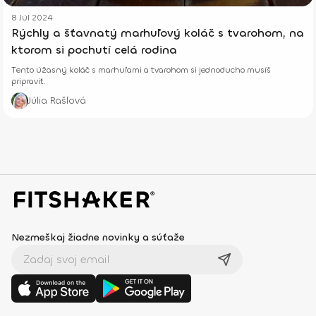
8 Júl 2024
Rýchly a šťavnatý marhuľový koláč s tvarohom, na
ktorom si pochutí celá rodina
Tento úžasný koláč s marhuľami a tvarohom si jednoducho musíš
pripraviť.
Júlia Rašlová
Nezmeškaj žiadne novinky a súťaže