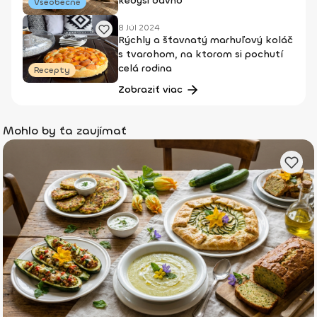
kedysi dávno
Všeobecné
8 Júl 2024
Rýchly a šťavnatý marhuľový koláč
s tvarohom, na ktorom si pochutí
celá rodina
Recepty
Zobraziť viac
Mohlo by ťa zaujímať