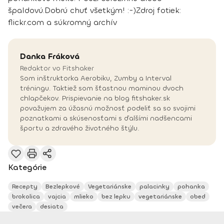
špaldovú.
Dobrú chuť všetkým! :-)
Zdroj fotiek
:
flickr.com a súkromný archív
Danka
Fráková
Redaktor vo Fitshaker
Som inštruktorka Aerobiku, Zumby a Interval
tréningu. Taktiež som šťastnou maminou dvoch
chlapčekov. Prispievanie na blog fitshaker.sk
považujem za úžasnú možnosť podeliť sa so svojimi
poznatkami a skúsenosťami s ďalšími nadšencami
športu a zdravého životného štýlu.
Kategórie
Recepty
Bezlepkové
Vegetariánske
palacinky
pohanka
brokolica
vajcia
mlieko
bez lepku
vegetariánske
obed
večera
desiata