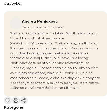
bábovka
Andrea
Peniaková
Inštruktorka vo Fitshakeri
Som inštruktorka cvičení Pilates, Mindfulness Joga a
Gravid Joga v Bratislave a online
(www.fb.com/cviceniaba, IG: @andrea_mindfulflow).
Som tiež maminou 3-ročnej dcérky. Viesť cvičenia mi
vždy dávalo veľký zmysel, pretože sú súčasťou
starania sa o svoj fyzický aj duševný wellbeing.
Postupom času sa stále len viac utvrdzujem, že
Pilates aj Joga sú úžasné nástroje na to, ako sa cítiť
vo svojom tele dobre, zdravo a vitálne. Či už je to
vaše primárne cvičenie, alebo ako doplnok a podpora
k ostatným športom a druhom pohybu, ktoré robíte.
Teším sa na vás vo videjkách na Fitshakeri!
Kategórie