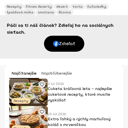
Recepty
Fitnes dezerty
dezert
torta
čučoriedky
špaldová múka
smotana
škorica
Páči sa ti náš článok? Zdieľaj ho na sociálnych
sieťach.
Zdieľať
Najčítanejšie
Najobľúbenejšie
2 Júl 2026
Cuketa kráľovná leta - najlepšie
cuketové recepty, ktoré musíte
vyskúšať
Recepty
20 Júl 2026
Extra ľahký a rýchly marhuľový
koláč s mrveničkou