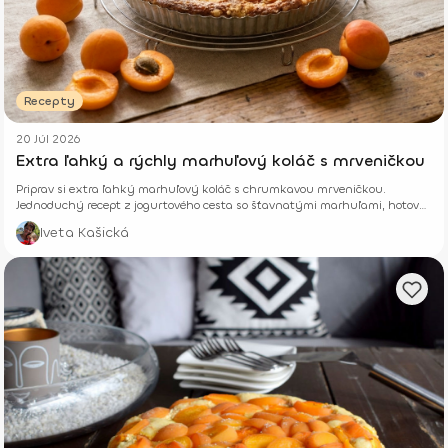
Recepty
20 Júl 2026
Extra ľahký a rýchly marhuľový koláč s mrveničkou
Priprav si extra ľahký marhuľový koláč s chrumkavou mrveničkou.
Jednoduchý recept z jogurtového cesta so šťavnatými marhuľami, hotový
z pár surovín.
Iveta Kašická