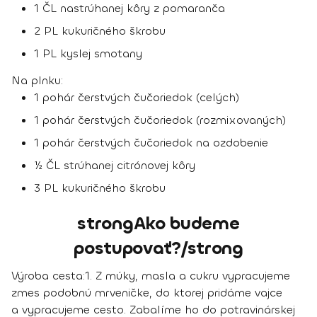
1 ČL nastrúhanej kôry z pomaranča
2 PL kukuričného škrobu
1 PL kyslej smotany
Na plnku:
1 pohár čerstvých čučoriedok (celých)
1 pohár čerstvých čučoriedok (rozmixovaných)
1 pohár čerstvých čučoriedok na ozdobenie
½ ČL strúhanej citrónovej kôry
3 PL kukuričného škrobu
strongAko budeme
postupovať?/strong
Výroba cesta:
1.
Z múky, masla a cukru vypracujeme
zmes podobnú mrveničke, do ktorej pridáme vajce
a vypracujeme cesto. Zabalíme ho do potravinárskej