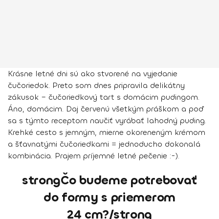
Krásne letné dni sú ako stvorené na vyjedanie
čučoriedok. Preto som dnes pripravila delikátny
zákusok – čučoriedkový tart s domácim pudingom.
Áno, domácim. Daj červenú všetkým práškom a poď
sa s týmto receptom naučiť vyrábať lahodný puding.
Krehké cesto s jemným, mierne okoreneným krémom
a šťavnatými čučoriedkami = jednoducho dokonalá
kombinácia. Prajem príjemné letné pečenie :-).
strongČo budeme potrebovať
do formy s priemerom
24 cm?/strong