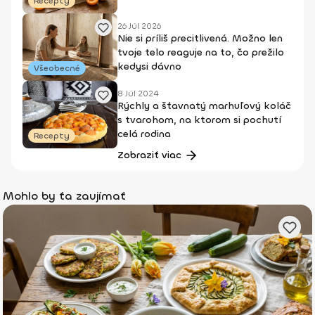
Recepty
26 Júl 2026
Nie si príliš precitlivená. Možno len
tvoje telo reaguje na to, čo prežilo
kedysi dávno
Všeobecné
8 Júl 2024
Rýchly a šťavnatý marhuľový koláč
s tvarohom, na ktorom si pochutí
celá rodina
Recepty
Zobraziť viac
Mohlo by ťa zaujímať