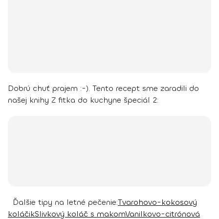
Dobrú chuť prajem :-).
Tento recept sme zaradili do
našej knihy Z fitka do kuchyne špeciál 2:
Ďalšie tipy na letné pečenie:
Tvarohovo-kokosový
koláčik
Slivkový koláč s makom
Vanilkovo-citrónová