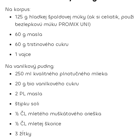
Na korpus:
125 g hladkej špaldovej múky (ak si celiatik, použi
bezlepkovú múku PROMIX UNI)
60 g masla
60 g trstinového cukru
1 vajce
Na vanilkový puding:
250 ml kvalitného plnotučného mlieka
20 g bio vanilkového cukru
2 PL masla
štipku soli
½ ČL mletého muškátového orieška
½ ČL mletej škorice
3 žĺtky