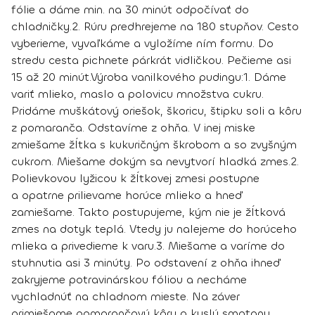
fólie a dáme min. na 30 minút odpočívať do
chladničky.
2.
Rúru predhrejeme na 180 stupňov. Cesto
vyberieme, vyvaľkáme a vyložíme ním formu. Do
stredu cesta pichnete párkrát vidličkou. Pečieme asi
15 až 20 minút.
Výroba vanilkového pudingu:
1.
Dáme
variť mlieko, maslo a polovicu množstva cukru.
Pridáme muškátový oriešok, škoricu, štipku soli a kôru
z pomaranča. Odstavíme z ohňa. V inej miske
zmiešame žĺtka s kukuričným škrobom a so zvyšným
cukrom. Miešame dokým sa nevytvorí hladká zmes.
2.
Polievkovou lyžicou k žĺtkovej zmesi postupne
a opatrne prilievame horúce mlieko a hneď
zamiešame. Takto postupujeme, kým nie je žĺtková
zmes na dotyk teplá. Vtedy ju nalejeme do horúceho
mlieka a privedieme k varu.
3.
Miešame a varíme do
stuhnutia asi 3 minúty. Po odstavení z ohňa ihneď
zakryjeme potravinárskou fóliou a necháme
vychladnúť na chladnom mieste. Na záver
primiešame pomarančovú kôru a kyslú smotanu.