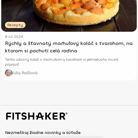
Recepty
8 Júl 2024
Rýchly a šťavnatý marhuľový koláč s tvarohom, na
ktorom si pochutí celá rodina
Tento úžasný koláč s marhuľami a tvarohom si jednoducho musíš
pripraviť.
Júlia Rašlová
Nezmeškaj žiadne novinky a súťaže