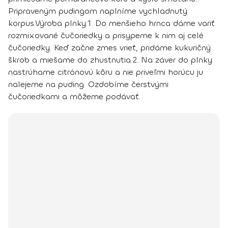
Pripraveným pudingom naplníme vychladnutý
korpus.
Výroba plnky:
1.
Do menšieho hrnca dáme variť
rozmixované čučoriedky a prisypeme k nim aj celé
čučoriedky. Keď začne zmes vrieť, pridáme kukuričný
škrob a miešame do zhustnutia.
2.
Na záver do plnky
nastrúhame citrónovú kôru a nie priveľmi horúcu ju
nalejeme na puding. Ozdobíme čerstvými
čučoriedkami a môžeme podávať.