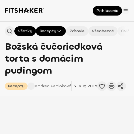
Prihlásenie
Všetky
Recepty
Zdravie
Všeobecné
Cvičen
Božská čučoriedková
torta s domácim
pudingom
Recepty
Andrea
Peniaková
13. Aug 2016