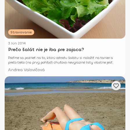
Stravovanie
3 Jún 2014
Prečo šalát nie je iba pre zajaca?
Poďme sa pozrieť na to, ktorú odrodu šalátu si naložiť na tanier a
prečo tieto (na prvý pohľad) chuťovo nevýrazné listy vlastne jesť.
Andrea Valovičová