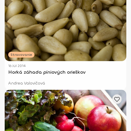
Stravovanie
16 Júl 2014
Horká záhada píniových orieškov
Andrea Valovičová