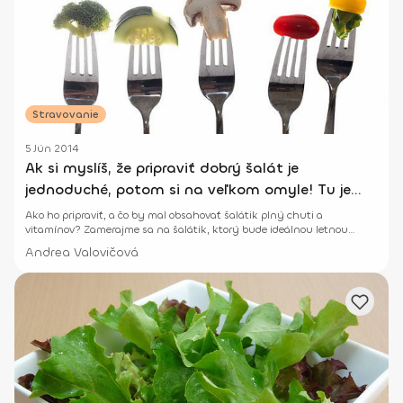
Stravovanie
5 Jún 2014
Ak si myslíš, že pripraviť dobrý šalát je
jednoduché, potom si na veľkom omyle! Tu je
návod
Ako ho pripraviť, a čo by mal obsahovať šalátik plný chuti a
vitamínov? Zamerajme sa na šalátik, ktorý bude ideálnou letnou
prílohou k mäsku, rybke, či inej dobrotke.
Andrea Valovičová