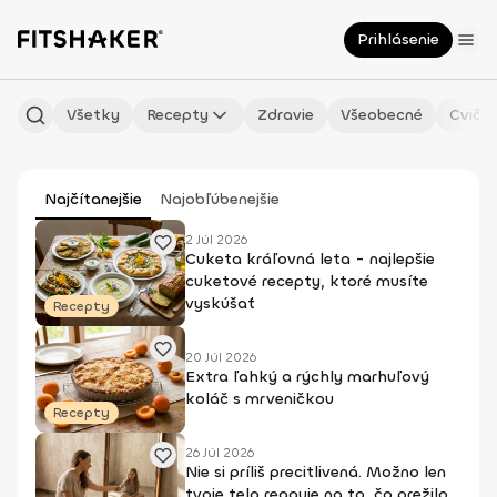
Prihlásenie
Všetky
Recepty
Zdravie
Všeobecné
Cvičen
Najčítanejšie
Najobľúbenejšie
2 Júl 2026
Cuketa kráľovná leta - najlepšie
cuketové recepty, ktoré musíte
vyskúšať
Recepty
20 Júl 2026
Extra ľahký a rýchly marhuľový
koláč s mrveničkou
Recepty
26 Júl 2026
Nie si príliš precitlivená. Možno len
tvoje telo reaguje na to, čo prežilo