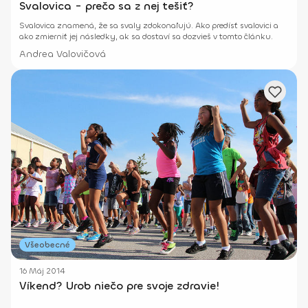
Svalovica - prečo sa z nej tešiť?
Svalovica znamená, že sa svaly zdokonaľujú. Ako predísť svalovici a
ako zmierniť jej následky, ak sa dostaví sa dozvieš v tomto článku.
Andrea Valovičová
Všeobecné
16 Máj 2014
Víkend? Urob niečo pre svoje zdravie!