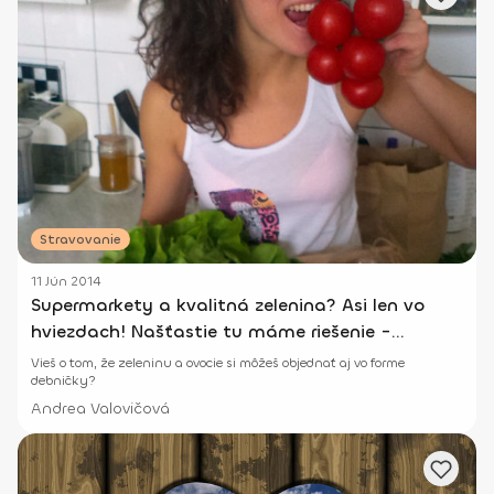
Stravovanie
11 Jún 2014
Supermarkety a kvalitná zelenina? Asi len vo
hviezdach! Našťastie tu máme riešenie -
Debničky
Vieš o tom, že zeleninu a ovocie si môžeš objednať aj vo forme
debničky?
Andrea Valovičová