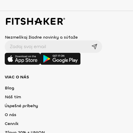
Nezmeškaj žiadne novinky a súťaže
VIAC O NÁS
Blog
Náš tím
Úspešné príbehy
O nás
Cenník
Zľava 20% s UNION