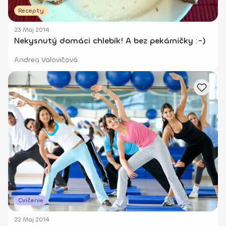
Recepty
23 Máj 2014
Nekysnutý domáci chlebík! A bez pekárničky :-)
Andrea Valovičová
Cvičenie
22 Máj 2014