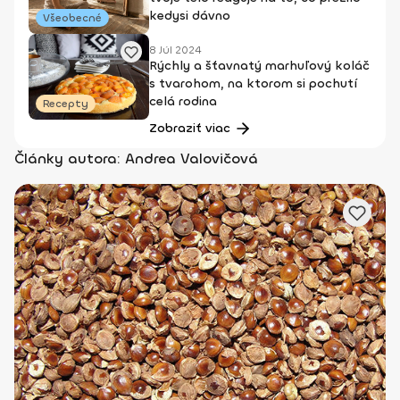
kedysi dávno
Všeobecné
8 Júl 2024
Rýchly a šťavnatý marhuľový koláč
s tvarohom, na ktorom si pochutí
celá rodina
Recepty
Zobraziť viac
Články autora: Andrea Valovičová