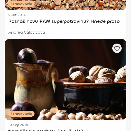
Stravovanie
9 Okt 2014
Poznáš novú RAW superpotravinu? Hnedé proso
Andrea Valovičová
Stravovanie
10 Sep 2014