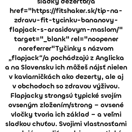
sladký dezertbr/a
href="https://fitshaker.sk/tip-na-
zdravu-fit-tycinku-bananovy-
flapjack-s-arasidovym-maslom/"
target="_blank" rel="noopener
noreferrer"Tyčinky s názvom
„flapjack“/a pochádzajú z Anglicka
a na Slovensku ich môžeš nájsť nielen
v kaviarničkách ako dezerty, ale aj
v obchodoch so zdravou výživou.
Flapjacky strongsú typické svojím
ovseným zložením/strong – ovsené
vločky tvoria ich základ – a veľmi
sladkou chuťou. Svojimi vlastnosťami