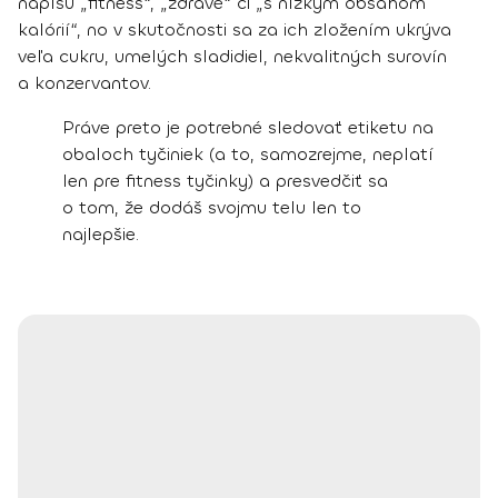
napíšu „fitness“, „zdravé“ či „s nízkym obsahom
kalórií“, no v skutočnosti sa za ich zložením ukrýva
veľa cukru, umelých sladidiel, nekvalitných surovín
a konzervantov.
Práve preto je potrebné sledovať etiketu na
obaloch tyčiniek (a to, samozrejme, neplatí
len pre fitness tyčinky) a presvedčiť sa
o tom, že dodáš svojmu telu len to
najlepšie.