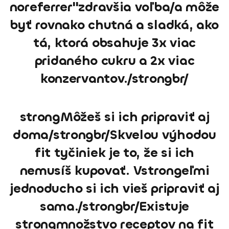
noreferrer"zdravšia voľba/a môže
byť rovnako chutná a sladká, ako
tá, ktorá obsahuje 3x viac
pridaného cukru a 2x viac
konzervantov./strongbr/
strongMôžeš si ich pripraviť aj
doma/strongbr/Skvelou výhodou
fit tyčiniek je to, že si ich
nemusíš kupovať. Vstrongeľmi
jednoducho si ich vieš pripraviť aj
sama./strongbr/Existuje
strongmnožstvo receptov na fit