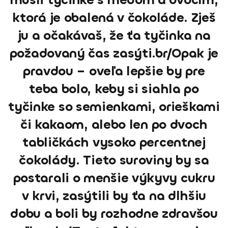
ktorá je obalená v čokoláde. Zješ
ju a očakávaš, že ťa tyčinka na
požadovaný čas zasýti.br/Opak je
pravdou – oveľa lepšie by pre
teba bolo, keby si siahla po
tyčinke so semienkami, orieškami
či kakaom, alebo len po dvoch
tabličkách vysoko percentnej
čokolády. Tieto suroviny by sa
postarali o menšie výkyvy cukru
v krvi, zasýtili by ťa na dlhšiu
dobu a boli by rozhodne zdravšou