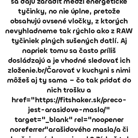
sa dajú zaradiť medzi energetické
tyčinky, no nie úplne, pretože
obsahujú ovsené vločky, z ktorých
nevyhladneme tak rýchlo ako z RAW
tyčiniek plných sušených datlí. Aj
napriek tomu sa často príliš
dosládzajú a je vhodné sledovať ich
zloženie.br/Čarovať v kuchyni s nimi
môžeš aj ty sama – čo tak pridať do
nich trošku a
href="https://fitshaker.sk/preco-
jest-arasidove-maslo/"
target="_blank" rel="noopener
noreferrer"arašidového masla/a či