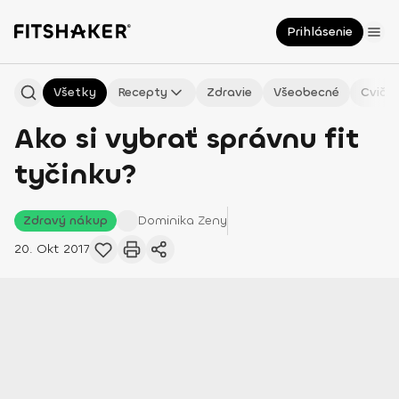
Prihlásenie
Všetky
Recepty
Zdravie
Všeobecné
Cvičen
Ako si vybrať správnu fit
tyčinku?
Zdravý nákup
Dominika
Zeny
20. Okt 2017