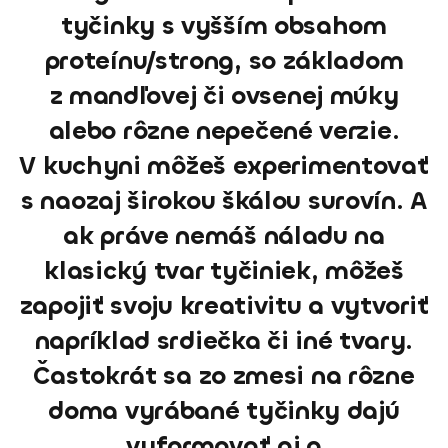
tyčinky s vyšším obsahom
proteínu/strong, so základom
z mandľovej či ovsenej múky
alebo rôzne nepečené verzie.
V kuchyni môžeš experimentovať
s naozaj širokou škálou surovín. A
ak práve nemáš náladu na
klasický tvar tyčiniek, môžeš
zapojiť svoju kreativitu a vytvoriť
napríklad srdiečka či iné tvary.
Častokrát sa zo zmesi na rôzne
doma vyrábané tyčinky dajú
vyformovať aj a