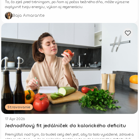
To, čo zješ pred tréningom, po ňom aj počas bežného dňa, môže výrazne
ovplyvniť tvoju energiu, výkon aj regeneráciu.
Baja Amarante
Stravovanie
17 Apr 2026
Jednodňový fit jedálniček do kalorického deficitu
Premýšľaš nad tým, čo budeš celý deň jesť, aby to bolo vyvážené, zdravé a