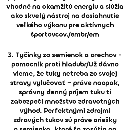
vhodné na okamžitú energiu a slúžia
ako skvelý nástroj na dosiahnutie
veľkého výkonu pre aktívnych
športovcov./embr/em
3. Tyčinky zo semienok a orechov -
pomocník proti hladubr/Už dávno
vieme, že tuky netreba zo svojej
stravy vylučovať – práve naopak,
správny denný príjem tuku ti
zabezpečí množstvo zdravotných
výhod. Perfektnými zdrojmi
zdravých tukov sú práve oriešky
a semienka, ktoré ťa zasýtia na