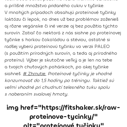
a prílišné množstvo pridaného cukru v tyčinke
.
V mnohých prípadoch obsahujú proteínové tyčinky
laktózu či lepok, no dnes už bez problémov zoženieš
aj rôzne vegánske či iné verzie aj bez použitia týchto
surovín. Zatiaľ čo niektorá z nás siahne po proteínovej
tyčinke s horkou čokoládou a stéviou, ostatné si
radšej vyberú proteínovú tyčinku vo verzii PALEO
(s použitím prírodných surovín, a teda aj prírodného
proteínu). Výber je skutočne veľký a je len na tebe
a tvojich chuťových pohárikoch, po akej tyčinke
siahneš.
# Zhrnutie:
Proteínové tyčinky je vhodné
konzumovať do 1,5 hodiny po tréningu. Taktiež sú
veľmi vhodné pri chudnutí telesného tuku spolu
s naberaním svalovej hmoty.
img href="https://fitshaker.sk/raw-
proteinove-tycinky/"
alt="proteínové tyčinky"