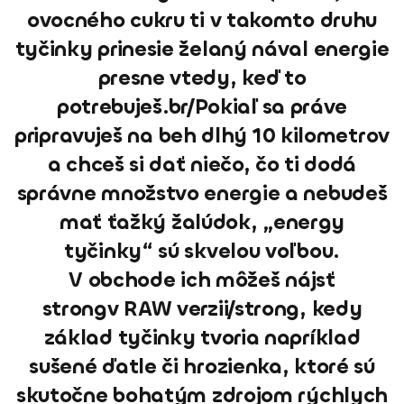
ovocného cukru ti v takomto druhu
tyčinky prinesie želaný nával energie
presne vtedy, keď to
potrebuješ.br/Pokiaľ sa práve
pripravuješ na beh dlhý 10 kilometrov
a chceš si dať niečo, čo ti dodá
správne množstvo energie a nebudeš
mať ťažký žalúdok, „energy
tyčinky“ sú skvelou voľbou.
V obchode ich môžeš nájsť
strongv RAW verzii/strong, kedy
základ tyčinky tvoria napríklad
sušené ďatle či hrozienka, ktoré sú
skutočne bohatým zdrojom rýchlych