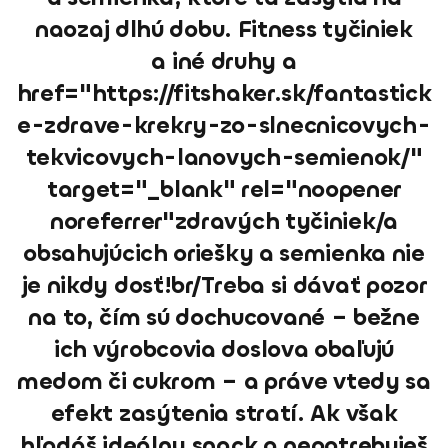
naozaj dlhú dobu. Fitness tyčiniek
a iné druhy a
href="https://fitshaker.sk/fantastick
e-zdrave-krekry-zo-slnecnicovych-
tekvicovych-lanovych-semienok/"
target="_blank" rel="noopener
noreferrer"zdravých tyčiniek/a
obsahujúcich oriešky a semienka nie
je nikdy dosť!br/Treba si dávať pozor
na to, čím sú dochucované – bežne
ich výrobcovia doslova obaľujú
medom či cukrom – a práve vtedy sa
efekt zasýtenia stratí. Ak však
hľadáš ideálny snack a nepotrebuješ