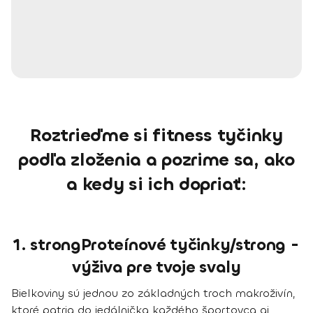
Roztrieďme si fitness tyčinky
podľa zloženia a pozrime sa, ako
a kedy si ich dopriať:
1. strongProteínové tyčinky/strong -
výživa pre tvoje svaly
Bielkoviny sú jednou zo základných troch makroživín,
ktoré patria do jedálnička každého športovca aj