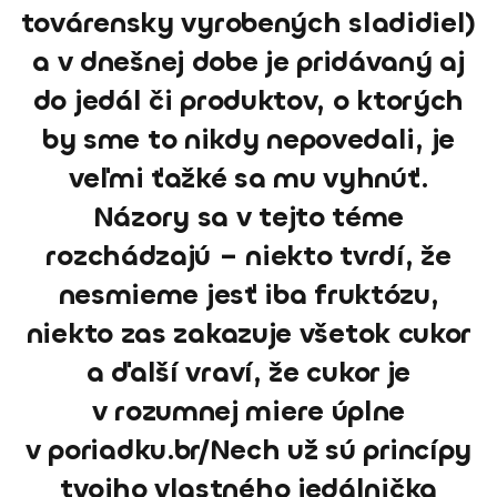
továrensky vyrobených sladidiel)
a v dnešnej dobe je pridávaný aj
do jedál či produktov, o ktorých
by sme to nikdy nepovedali, je
veľmi ťažké sa mu vyhnúť.
Názory sa v tejto téme
rozchádzajú – niekto tvrdí, že
nesmieme jesť iba fruktózu,
niekto zas zakazuje všetok cukor
a ďalší vraví, že cukor je
v rozumnej miere úplne
v poriadku.br/Nech už sú princípy
tvojho vlastného jedálnička