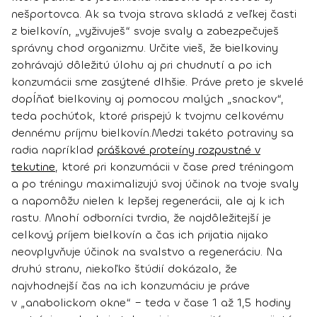
nešportovca.
Ak sa tvoja strava skladá z veľkej časti
z bielkovín, „vyživuješ“ svoje svaly a zabezpečuješ
správny chod organizmu.
Určite vieš, že bielkoviny
zohrávajú dôležitú úlohu aj pri chudnutí a po ich
konzumácii sme zasýtené dlhšie.
Práve preto je skvelé
dopĺňať bielkoviny aj pomocou malých „snackov“,
teda pochúťok, ktoré prispejú k tvojmu celkovému
dennému príjmu bielkovín.
Medzi takéto potraviny sa
radia napríklad
práškové proteíny rozpustné v
tekutine
, ktoré pri konzumácii v čase pred tréningom
a po tréningu maximalizujú svoj účinok na tvoje svaly
a napomôžu nielen k lepšej regenerácii, ale aj k ich
rastu. Mnohí odborníci tvrdia, že najdôležitejší je
celkový príjem bielkovín a čas ich prijatia nijako
neovplyvňuje účinok na svalstvo a regeneráciu. Na
druhú stranu, niekoľko štúdií dokázalo, že
najvhodnejší čas na ich konzumáciu je práve
v „anabolickom okne“ – teda v čase 1 až 1,5 hodiny