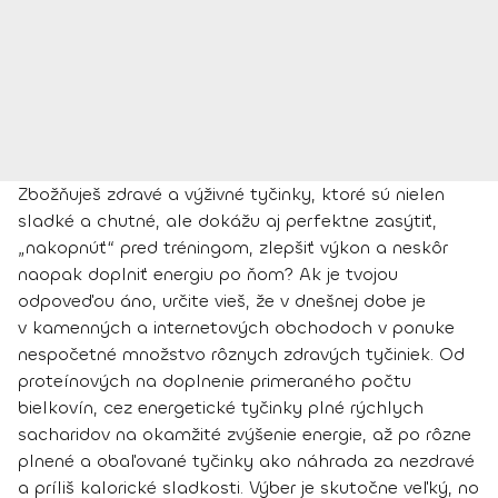
Zbožňuješ zdravé a výživné tyčinky, ktoré sú nielen
sladké a chutné, ale dokážu aj perfektne zasýtiť,
„nakopnúť“ pred tréningom, zlepšiť výkon a neskôr
naopak doplniť energiu po ňom? Ak je tvojou
odpoveďou
áno
, určite vieš, že v dnešnej dobe je
v kamenných a internetových obchodoch v ponuke
nespočetné množstvo rôznych zdravých tyčiniek. Od
proteínových na doplnenie primeraného počtu
bielkovín, cez energetické tyčinky plné rýchlych
sacharidov na okamžité zvýšenie energie, až po rôzne
plnené a obaľované tyčinky ako náhrada za nezdravé
a príliš kalorické sladkosti. Výber je skutočne veľký, no