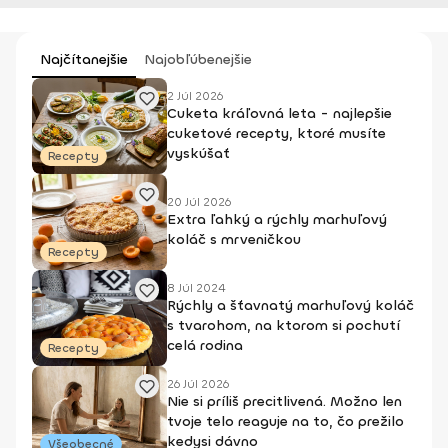
Najčítanejšie
Najobľúbenejšie
2 Júl 2026
Cuketa kráľovná leta - najlepšie
cuketové recepty, ktoré musíte
vyskúšať
Recepty
20 Júl 2026
Extra ľahký a rýchly marhuľový
koláč s mrveničkou
Recepty
8 Júl 2024
Rýchly a šťavnatý marhuľový koláč
s tvarohom, na ktorom si pochutí
celá rodina
Recepty
26 Júl 2026
Nie si príliš precitlivená. Možno len
tvoje telo reaguje na to, čo prežilo
kedysi dávno
Všeobecné