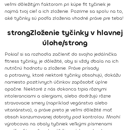
veľmi dôležitým faktorom pri kúpe fit tyčiniek je
najmä tvoj cieľ a ich zloženie. Pozrime sa spolu na to,
aké tyčinky sú podľa zloženia vhodné práve pre teba!
strongZloženie tyčinky v hlavnej
úlohe/strong
Pokiaľ si sa rozhodla začleniť do svojho jedálnička
fitness tyčinky, je dôležité, aby si
vždy dbala na ich
nutričnú hodnotu a zloženie.
Práve prísady
a potraviny, ktoré niektoré tyčinky obsahujú, dokážu
namiesto pozitívnych účinkov zapôsobiť úplne
opačne. Niektoré z nás dokonca trpia rôznymi
intoleranciami a alergiami, alebo dodržujú rôzne
stravovacie smery (napríklad vegánstvo alebo
vitariánstvo), a práve preto je veľmi dôležité mať
obsah konzumovanej dobroty pod kontrolou. Mnohí
výrobcovia na obaly tyčiniek veľkými písmenami