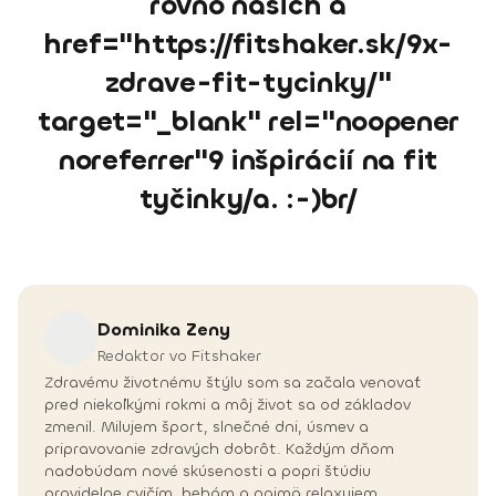
rovno našich a
href="https://fitshaker.sk/9x-
zdrave-fit-tycinky/"
target="_blank" rel="noopener
noreferrer"9 inšpirácií na fit
tyčinky/a. :-)br/
Dominika
Zeny
Redaktor vo Fitshaker
Zdravému životnému štýlu som sa začala venovať
pred niekoľkými rokmi a môj život sa od základov
zmenil. Milujem šport, slnečné dni, úsmev a
pripravovanie zdravých dobrôt. Každým dňom
nadobúdam nové skúsenosti a popri štúdiu
pravidelne cvičím, behám a najmä relaxujem