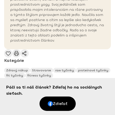
prostredníctvom yogy. Svoj jedálniček som
prispôsobila mojim intoleranciám na rôzne potraviny
a týmto štýlom pripravujem každé jedlo. Naučila som
sa myslieť pozitívne a cítim sa lepšie ako kedykoľvek
predtým. Zdravý životný štýl je jednoducho cesta, na
ktorej neexistujú žiadne odbočky. Rada sa o svoje
znalosti z tejto oblasti podelím a inšpirujem
prostredníctvom článkov.
Kategórie
Zdravý nákup
Stravovanie
raw tyčinky
proteínové tyčinky
fit tyčinky
fitness tyčinky
Páči sa ti náš článok? Zdieľaj ho na sociálnych
sieťach.
Zdieľať