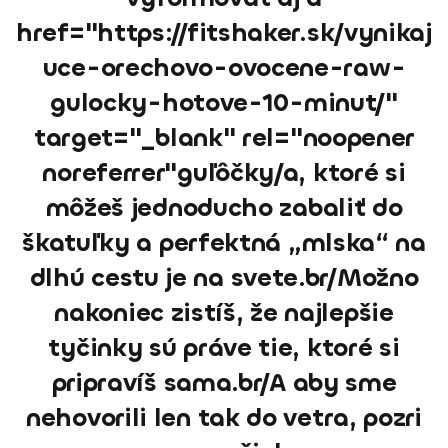
href="https://fitshaker.sk/vynikaj
uce-orechovo-ovocene-raw-
gulocky-hotove-10-minut/"
target="_blank" rel="noopener
noreferrer"guľôčky/a, ktoré si
môžeš jednoducho zabaliť do
škatuľky a perfektná „mlska“ na
dlhú cestu je na svete.br/Možno
nakoniec zistíš, že najlepšie
tyčinky sú práve tie, ktoré si
pripravíš sama.br/A aby sme
nehovorili len tak do vetra, pozri