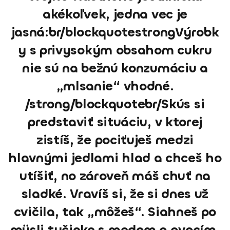
akékoľvek, jedna vec je
jasná:br/blockquotestrongVýrobk
y s privysokým obsahom cukru
nie sú na bežnú konzumáciu a
„mlsanie“ vhodné.
/strong/blockquotebr/Skús si
predstaviť situáciu, v ktorej
zistíš, že pociťuješ medzi
hlavnými jedlami hlad a chceš ho
utíšiť, no zároveň máš chuť na
sladké. Vravíš si, že si dnes už
cvičila, tak „môžeš“. Siahneš po
müsli tyčinke s medom a ovocím,