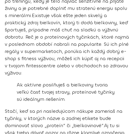
po tréningu, kedy je telo najviac senzitívne na prijaté
živiny a je potrebné doplniť mu stratenú energiu spolu
s minerálmi.
Existuje však ešte jeden skvelý a
praktický zdroj bielkovín, ktorý ti dodá bielkoviny, keď
športuješ, prípadne máš chuť na sladkú a výživnú
dobrotu. Reč je o
proteínových tyčinkách
, ktoré najmä
v poslednom období nabrali na popularite. Sú ich plné
regály v supermarketoch, ponúka ich každý dobrý e-
shop s fitness výživou, môžeš ich kúpiť aj na recepcii
v tvojom fintesscentre alebo v obchodoch so zdravou
výživou.
Ak aktívne posilňuješ a bielkoviny tvoria
veľkú časť tvojej stravy, proteínové tyčinky
sú ideálnym riešením.
Stačí, keď sa pri nasledujúcom nákupe zameriaš na
tyčinky, v ktorých názve a zadnej etikete bude
dominovať slovo „proteín“ či „bielkovinové“.
Aj tu si
však
treba dávať pozor na rôzne klamlivé označenia