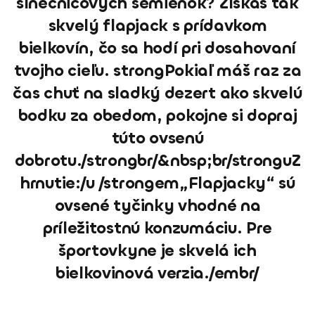
slnečnicových semienok? Získaš tak
skvelý flapjack s prídavkom
bielkovín, čo sa hodí pri dosahovaní
tvojho cieľu. strongPokiaľ máš raz za
čas chuť na sladký dezert ako skvelú
bodku za obedom, pokojne si dopraj
túto ovsenú
dobrotu./strongbr/&nbsp;br/stronguZ
hrnutie:/u /strongem„Flapjacky“ sú
ovsené tyčinky vhodné na
príležitostnú konzumáciu. Pre
športovkyne je skvelá ich
bielkovinová verzia./embr/