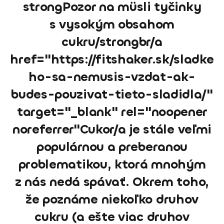
strongPozor na müsli tyčinky
s vysokým obsahom
cukru/strongbr/a
href="https://fitshaker.sk/sladke
ho-sa-nemusis-vzdat-ak-
budes-pouzivat-tieto-sladidla/"
target="_blank" rel="noopener
noreferrer"Cukor/a je stále veľmi
populárnou a preberanou
problematikou, ktorá mnohým
z nás nedá spávať. Okrem toho,
že poznáme niekoľko druhov
cukru (a ešte viac druhov