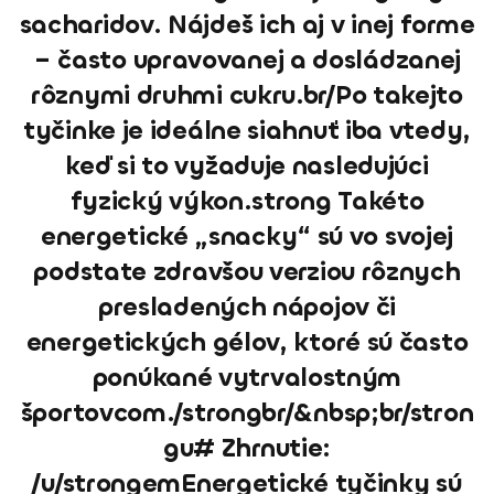
sacharidov. Nájdeš ich aj v inej forme
– často upravovanej a dosládzanej
rôznymi druhmi cukru.br/Po takejto
tyčinke je ideálne siahnuť iba vtedy,
keď si to vyžaduje nasledujúci
fyzický výkon.strong Takéto
energetické „snacky“ sú vo svojej
podstate zdravšou verziou rôznych
presladených nápojov či
energetických gélov, ktoré sú často
ponúkané vytrvalostným
športovcom./strongbr/&nbsp;br/stron
gu# Zhrnutie:
/u/strongemEnergetické tyčinky sú