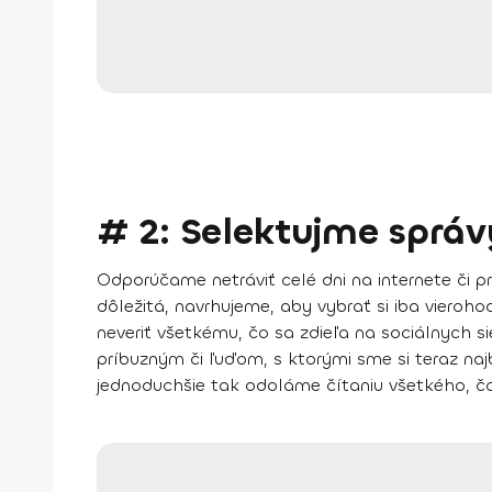
# 2: Selektujme správ
Odporúčame netráviť celé dni na internete či p
dôležitá, navrhujeme, aby vybrať si iba vierohod
neveriť všetkému, čo sa zdieľa na sociálnych 
príbuzným či ľuďom, s ktorými sme si teraz naj
jednoduchšie tak odoláme čítaniu všetkého, čo