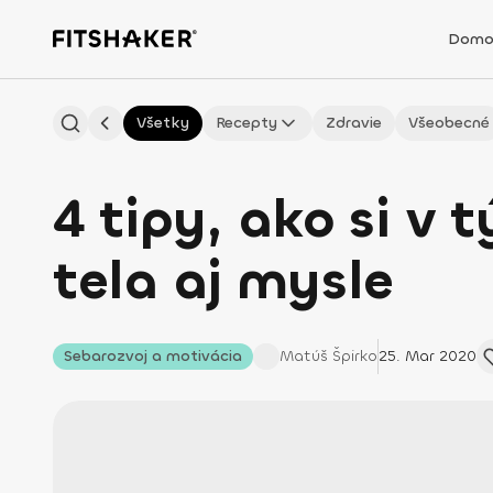
Domo
Všetky
Recepty
Zdravie
Všeobecné
4 tipy, ako si v
tela aj mysle
Sebarozvoj a motivácia
Matúš
Špirko
25. Mar 2020