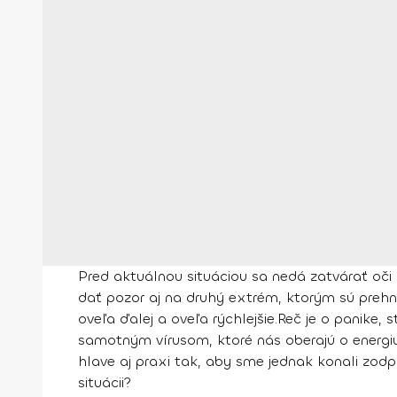
Pred aktuálnou situáciou sa nedá zatvárať oči 
dať pozor aj na druhý extrém, ktorým sú prehnan
oveľa ďalej a oveľa rýchlejšie.
Reč je o panike, 
samotným vírusom, ktoré nás oberajú o energiu,
hlave aj praxi tak, aby sme jednak konali zodp
situácii?