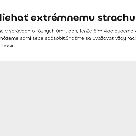
liehať extrémnemu strachu
ame v správach o rôznych úmrtiach, lenže čím viac budeme
môžeme sami sebe spôsobiť.
Snažme sa uvažovať vždy raci
mócií.