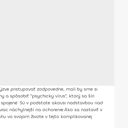
 výzve pristupovať zodpovedne, mali by sme si
 a spôsobiť "psychický vírus", ktorý sa šíri
u spojené. Sú v podstate akousi nadstavbou nad
iac náchylnejší na ochorenie.
Ako sa nastaviť v
áhu vo svojom živote v tejto komplikovanej