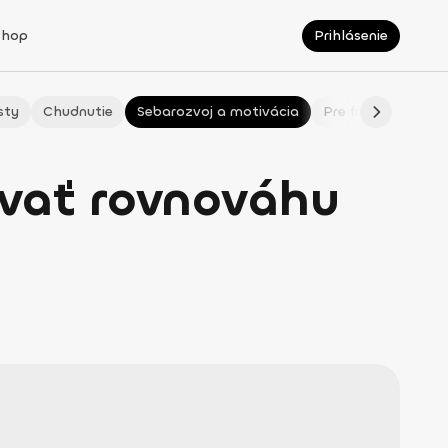
Shop
Prihlásenie
sty
Chudnutie
Sebarozvoj a motivácia
Pre fitmaminky
ovať rovnováhu