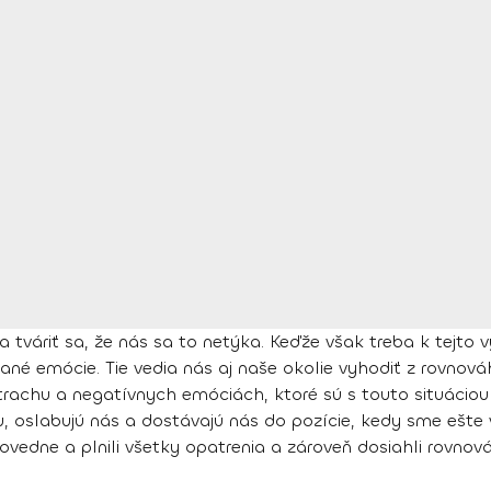
a tváriť sa, že nás sa to netýka. Keďže však treba k tejto
é emócie. Tie vedia nás aj naše okolie vyhodiť z rovnováhy
strachu a negatívnych emóciách, ktoré sú s touto situácio
 oslabujú nás a dostávajú nás do pozície, kedy sme ešte v
ovedne a plnili všetky opatrenia a zároveň dosiahli rovnov