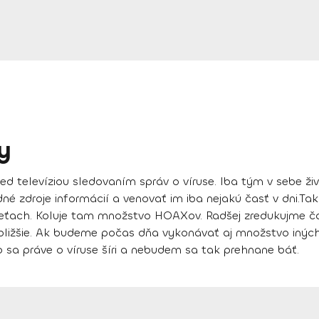
y
red televíziou sledovaním správ o víruse. Iba tým v sebe ž
né zdroje informácií a venovať im iba nejakú časť v dni.
Tak
sieťach. Koluje tam množstvo HOAXov. Radšej
zredukujme ča
bližšie. Ak budeme počas dňa vykonávať aj množstvo iných 
 sa práve o víruse šíri a nebudem sa tak prehnane báť.