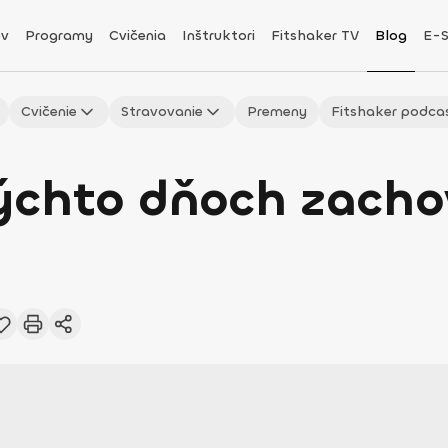
v
Programy
Cvičenia
Inštruktori
Fitshaker TV
Blog
E-
Cvičenie
Stravovanie
Premeny
Fitshaker podca
 týchto dňoch zach