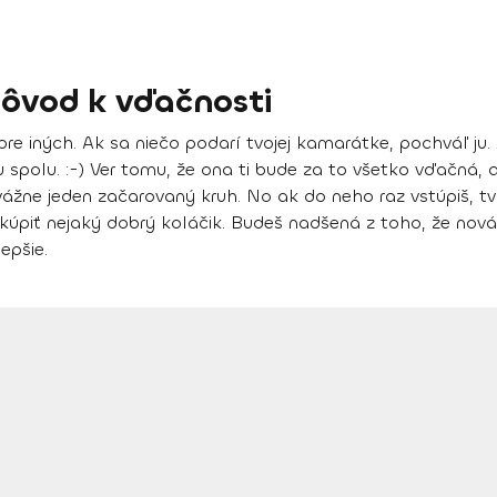
dôvod k vďačnosti
pre iných
. Ak sa niečo podarí tvojej kamarátke, pochváľ ju. A
cou spolu. :-) Ver tomu, že ona ti bude za to všetko vďačná,
vážne jeden začarovaný kruh. No ak do neho raz vstúpiš, tv
 kúpiť nejaký dobrý koláčik. Budeš nadšená z toho, že nová 
epšie.