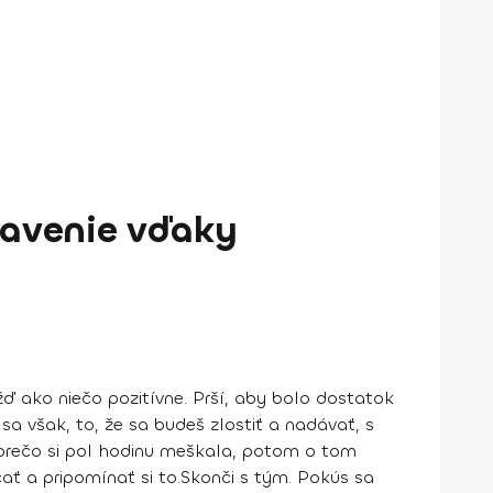
javenie vďaky
žď ako niečo pozitívne. Prší, aby bolo dostatok
a však, to, že sa budeš zlostiť a nadávať, s
, prečo si pol hodinu meškala, potom o tom
ť a pripomínať si to.
Skonči s tým.
Pokús sa