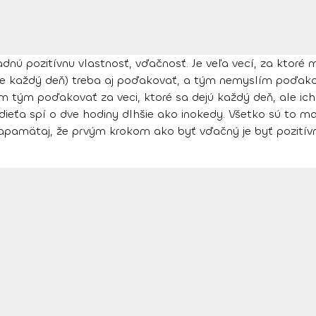
adnú pozitívnu vlastnosť, vďačnosť. Je veľa vecí, za ktor
 každý deň) treba aj poďakovať, a tým nemyslím poďakovať
tým poďakovať za veci, ktoré sa dejú každý deň, ale ich
e dieťa spí o dve hodiny dlhšie ako inokedy. Všetko sú to ma
 zapamätaj, že prvým krokom ako byť vďačný je byť pozitív