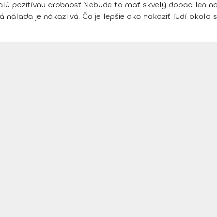
ú pozitívnu drobnosť.
Nebude to mať skvelý dopad len na t
á nálada je nákazlivá
. Čo je lepšie ako nakaziť ľudí oko