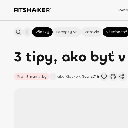
Domo
Všetky
Recepty
Zdravie
Všeobecné
3 tipy, ako byť 
Pre fitmaminky
Nika
Klasko
7. Sep 2018