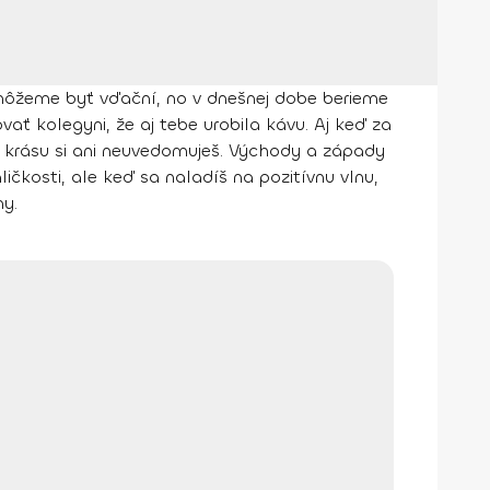
é môžeme byť vďační, no v dnešnej dobe berieme
 kolegyni, že aj tebe urobila kávu. Aj keď za
 krásu si ani neuvedomuješ. Východy a západy
ličkosti, ale keď sa naladíš na pozitívnu vlnu,
ny.