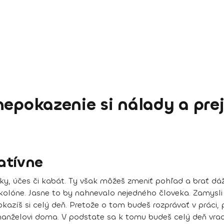
nepokazenie si nálady a pre
atívne
ánky, účes či kabát. Ty však môžeš zmeniť pohľad a brať dá
kolóne. Jasne to by nahnevalo nejedného človeka. Zamysli s
okazíš si celý deň. Pretože o tom budeš rozprávať v práci
anželovi doma. V podstate sa k tomu budeš celý deň vraca