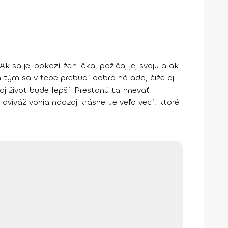
k sa jej pokazí žehlička, požičaj jej svoju a ak
 a tým sa v tebe prebudí dobrá nálada, čiže aj
oj život bude lepší.
Prestanú ta hnevať
aviváž vonia naozaj krásne. Je veľa vecí, ktoré