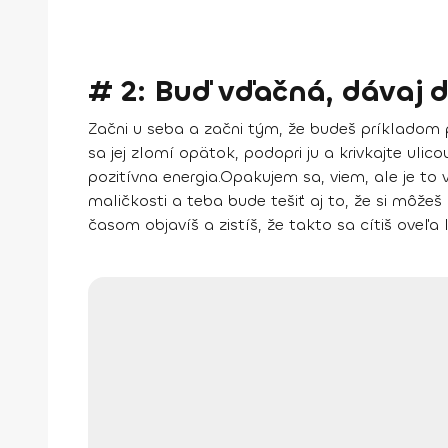
# 2: Buď vďačná, dávaj 
Začni u seba a
začni tým, že budeš príkladom 
sa jej zlomí opätok, podopri ju a krivkajte uli
pozitívna energia.
Opakujem sa, viem, ale je to 
maličkosti
a teba bude tešiť aj to, že si môžeš
časom objavíš a zistíš, že takto sa cítiš oveľa l