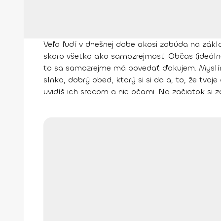
Veľa ľudí v dnešnej dobe akosi zabúda na zákl
skoro všetko ako samozrejmosť. Občas (ideálne
to sa samozrejme má povedať ďakujem. Myslím 
slnka, dobrý obed, ktorý si si dala, to, že tvoj
uvidíš ich srdcom a nie očami. Na začiatok si