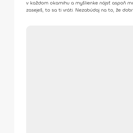
v každom okamihu a myšlienke nájsť aspoň mal
zaseješ, to sa ti vráti. Nezabúdaj na to, že
dobr