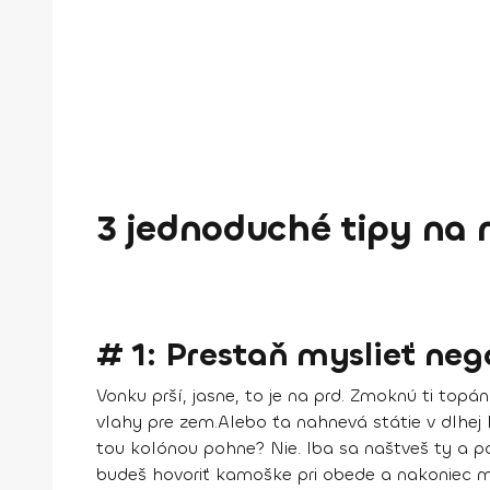
3 jednoduché tipy na 
# 1: Prestaň myslieť neg
Vonku prší, jasne, to je na prd. Zmoknú ti top
vlahy pre zem.
Alebo ťa nahnevá státie v dlhej 
tou kolónou pohne? Nie. Iba sa naštveš ty a p
budeš hovoriť kamoške pri obede a nakoniec m