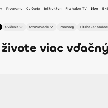
v
Programy
Cvičenia
Inštruktori
Fitshaker TV
Blog
E-
Cvičenie
Stravovanie
Premeny
Fitshaker podca
v živote viac vďačn