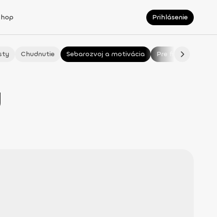
Shop
Prihlásenie
sty
Chudnutie
Sebarozvoj a motivácia
Pre fitmaminky
ý