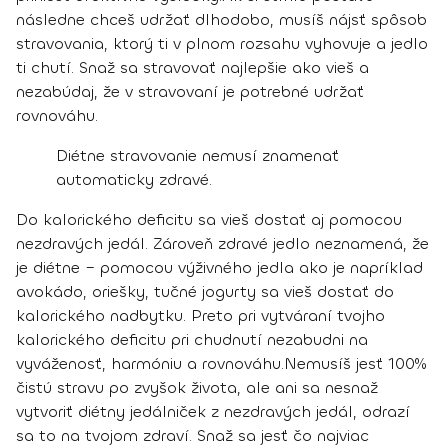
následne chceš udržať dlhodobo,
musíš nájsť spôsob
stravovania, ktorý ti v plnom rozsahu vyhovuje a jedlo
ti chutí.
Snaž sa stravovať najlepšie ako vieš a
nezabúdaj, že v stravovaní je potrebné udržať
rovnováhu.
Diétne stravovanie nemusí znamenať
automaticky zdravé.
Do kalorického deficitu sa vieš dostať aj pomocou
nezdravých jedál. Zároveň
zdravé jedlo neznamená, že
je diétne
– pomocou výživného jedla ako je napríklad
avokádo, oriešky, tučné jogurty sa vieš dostať do
kalorického nadbytku. Preto pri vytváraní tvojho
kalorického deficitu pri chudnutí
nezabudni na
vyváženosť, harmóniu a rovnováhu
.
Nemusíš jesť 100%
čistú stravu po zvyšok života, ale ani sa nesnaž
vytvoriť diétny jedálniček z nezdravých jedál, odrazí
sa to na tvojom zdraví.
Snaž sa jesť čo najviac