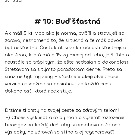
zvnútra.
# 10: Buď šťastná
Ak máš 5 kíl viac ako je norma, cvičíš a stravuješ sa
zdravo, neznamená to, že si tučná a že máš dôvod
byť nešťastná. Častokrát si v skutočnosti šťastnejšia
ako žena, ktorá má o 15 kg menej od teba, je štíhla a
neustále sa trápi tým, že ešte nedosiahla dokonalosť.
Stretávam sa s týmto paradoxom denne.
Preto sa
snažme byť my ženy – šťastné v akejkoľvek našej
verzii a nesnažme sa dosiahnuť za každú cenu
dokonalosť, ktorá neexistuje.
Držíme ti prsty na tvojej ceste za zdravým telom!
:-)
Chceš vyskúšať ako by mohlo vyzerať rozloženie
tréningov na každý deň, aby si dosahovala želané
výsledky, no zároveň sa stíhala aj regenerovať?