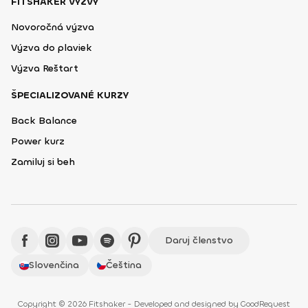
FITSHAKER VÝZVY
Novoročná výzva
Výzva do plaviek
Výzva Reštart
ŠPECIALIZOVANÉ KURZY
Back Balance
Power kurz
Zamiluj si beh
Daruj členstvo
Slovenčina
Čeština
Copyright © 2026 Fitshaker - Developed and designed by
GoodRequest