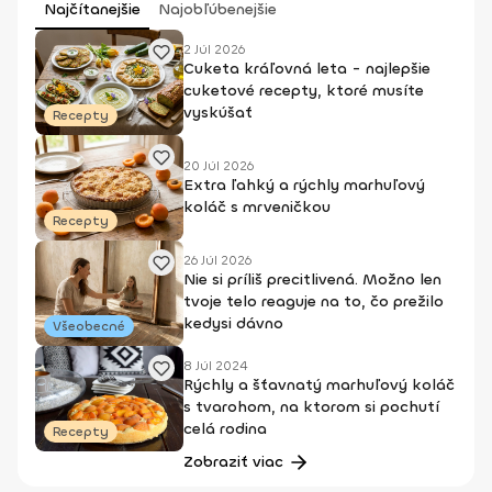
Najčítanejšie
Najobľúbenejšie
2 Júl 2026
Cuketa kráľovná leta - najlepšie
cuketové recepty, ktoré musíte
vyskúšať
Recepty
20 Júl 2026
Extra ľahký a rýchly marhuľový
koláč s mrveničkou
Recepty
26 Júl 2026
Nie si príliš precitlivená. Možno len
tvoje telo reaguje na to, čo prežilo
kedysi dávno
Všeobecné
8 Júl 2024
Rýchly a šťavnatý marhuľový koláč
s tvarohom, na ktorom si pochutí
celá rodina
Recepty
Zobraziť viac