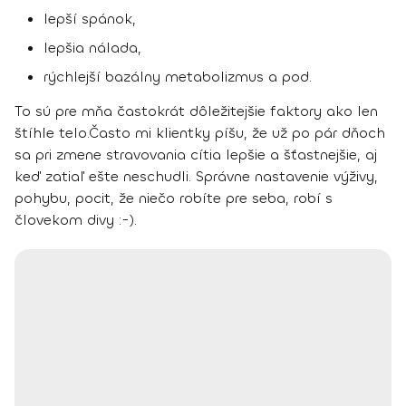
lepší spánok,
lepšia nálada,
rýchlejší bazálny metabolizmus a pod.
To sú pre mňa častokrát dôležitejšie faktory ako len
štíhle telo.
Často mi klientky píšu, že už po pár dňoch
sa pri zmene stravovania cítia lepšie a šťastnejšie, aj
keď zatiaľ ešte neschudli. Správne nastavenie výživy,
pohybu, pocit, že niečo robíte pre seba, robí s
človekom divy :-).