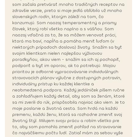
som začala pretvárať mnoho tradičných receptov na
zdravšie verzie, preto si moje jedlá obľúbilo už mnoho
slovenských rodín, ktorým záleží na tom, čo
konzumujú. Som naozaj temperamentný a priamy
človek, ktorý robí všetko naplno a s vášňou. Som
naozaj vďačná za to, že sa môžem venovať práci,
ktorá ma baví, napĺňa a pomáha meniť ľuďom (v
niektorých prípadoch doslova) životy. Snažím sa byť
svojim klientkam nielen najlepšou výživovou
poradkyňou, akou viem - snažím sa ich aj pochopiť,
podporiť a byť im oporou, ak to potrebujú. Mojou
prioritou je odborné vypracovávanie individuálnych
stravovacích plánov výlučne z dostupných potravín,
individuálny prístup ku každej klientke a
neobmedzená podpora. Každý jedálniček píšem ručne
a zohľadňujem každý detail, aby som sa ženám, ktoré
sa mi zverili do rúk, prispôsobila najviac ako viem. Je to
moje poslanie a životná cesta. Som hrdá na každú
premenu, každú ženu, ktorá sa rozhodne zmeniť svoj
životný štýl. Milujem svoju prácu a robím všetko pre
to, aby som pomohla zmeniť pohľad na stravovanie
čo najväčšiemu počtu ľudí. Zatiaľ mám za sebou vyše