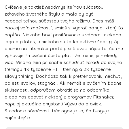
Cvičenie je taktiež neodmysliteľnou súčasťou
zdravého životného štýlu a malo by byť
neoddeliteľnou súčasťou tvojho režimu. Dnes máš
naozaj veľa možností, smieš si vybrať pohyb, ktorý ťa
napĺňa. Niekoho baví posilňovanie s váhami, niekoho
joga a pilates, u niekoho sú to kolektívne športy. Aj
priamo na Fitshaker portály si človek nájde to, čo mu
vyhovuje.
Pri cvičení často platí, že menej je niekedy
viac. Mnoho žien pri snahe schudnúť zaradí do svojho
tréningu 4x týždenne HIIT tréning a 2x týždenne
silový tréning. Dochádza tak k pretrénovaniu, nechuti,
bolesti svalov, stagnácii. Ak nemáš s cvičením žiadne
skúsenosti, odporúčam obrátiť sa na odborníka,
alebo nasledovať niektorý z programov Fitshaker,
napr. aj aktuálne chystanú Výzvu do plaviek.
Striedanie náročnosti tréningov je to, čo funguje
najčastejšie.