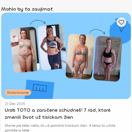
Mohlo by ťa zaujímať
Stravovanie
27 Dec 2025
Urob TOTO a zaručene schudneš! 7 rád, ktoré
zmenili život už tisíckam žien
Máme pre teba niečo, čo už pomohlo tisíckam žien. A teraz to určite
pomôže aj tebe.