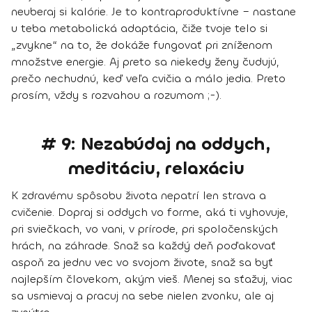
neuberaj si kalórie. Je to kontraproduktívne – nastane
u teba metabolická adaptácia, čiže tvoje telo si
„zvykne“ na to, že dokáže fungovať pri zníženom
množstve energie. Aj preto sa niekedy ženy čudujú,
prečo nechudnú, keď veľa cvičia a málo jedia. Preto
prosím, vždy s rozvahou a rozumom ;-).
# 9: Nezabúdaj na oddych,
meditáciu, relaxáciu
K zdravému spôsobu života nepatrí len strava a
cvičenie. Dopraj si oddych vo forme, aká ti vyhovuje,
pri sviečkach, vo vani, v prírode, pri spoločenských
hrách, na záhrade. Snaž sa každý deň poďakovať
aspoň za jednu vec vo svojom živote, snaž sa byť
najlepším človekom, akým vieš. Menej sa sťažuj, viac
sa usmievaj a pracuj na sebe nielen zvonku, ale aj