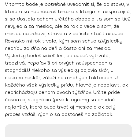
V tomto bode je potrebné uvedomiť si, že do stavu, v
ktorom sa nachádzaš teraz a s ktorým si nespokojná,
si sa dostala behom určitého obdobia. Ja som sa tiež
nevyjedla za mesiac, ale za rok a vedela som, že
mesiac na zdravej strave a v deficite stačiť nebude.
Rovnako mi rok trvalo, kým som schudla.
Výsledky
neprídu zo dňa na deň a často ani za mesiac.
Výsledky budeš vidieť len, ak budeš vytrvalá,
trpezlivá, nepoľavíš pri prvých neúspechoch a
stagnácii.
U niekoho sa výsledky objavia skôr, u
niekoho neskôr, záleží na mnohých faktoroch.
U
každého však výsledky prídu
, hlavné je nepoľaviť, ak
neprichádzajú behom dvoch týždňov. Určite príde
časom aj stagnácia (prvé kilogramy sa chudnú
najľahšie), ktorá bude trvať aj mesiac a ak celý
proces vzdáš, rýchlo sa dostaneš na začiatok.