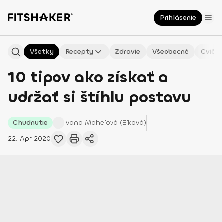
Prihlásenie
Všetky
Recepty
Zdravie
Všeobecné
Cvičen
10 tipov ako získať a
udržať si štíhlu postavu
Chudnutie
Ivana
Maheľová (Eľková)
22. Apr 2020