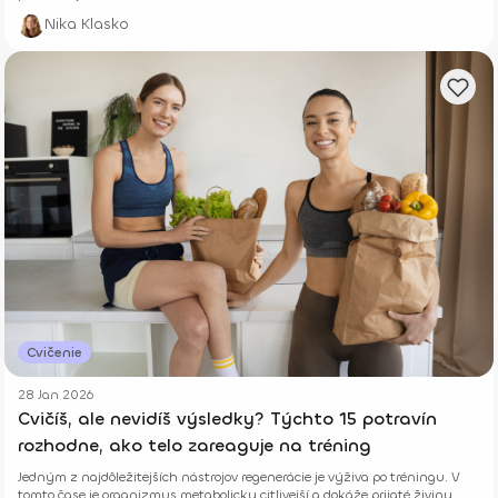
Nika Klasko
Cvičenie
28 Jan 2026
Cvičíš, ale nevidíš výsledky? Týchto 15 potravín
rozhodne, ako telo zareaguje na tréning
Jedným z najdôležitejších nástrojov regenerácie je výživa po tréningu. V
tomto čase je organizmus metabolicky citlivejší a dokáže prijaté živiny