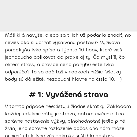
Máš kilá navyše, alebo sa ti ich už podarilo zhodiť, no
nevieš ako si udržať vysnívanú postavu? Výživová
poradkyňa Ivka spísala týchto 10 tipov, ktoré vieš
jednoducho aplikovať do praxe aj ty. Čo myslíš, čo
okrem stravy a pravidelného pohybu ešte Ivka
odporúča? To sa dočítaš v riadkoch nižšie. Všetky
body sú dôležité, nezabudni hlavne na číslo 10. ;-)
# 1: Vyvážená strava
V tomto prípade neexistujú žiadne skratky. Základom
každej redukcie váhy je strava, potom cvičenie.
Len
správne nastavenie výživy, plnohodnotné jedlo plné
živín, jeho správne rozloženie počas dňa nám môže
priniesť efektívne výsledky
.
Ak si štíhlu postavu