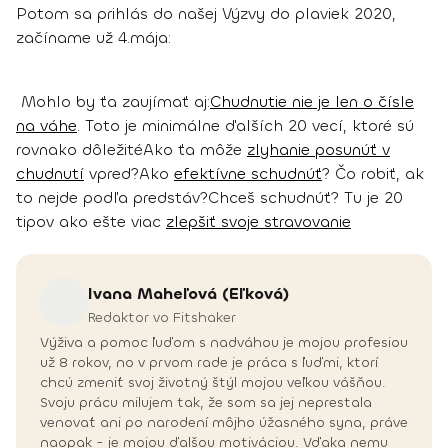
Potom sa prihlás do našej Výzvy do plaviek 2020,
začíname už 4.mája:
Mohlo by ťa zaujímať aj:
Chudnutie nie je len o čísle
na váhe
. Toto je minimálne ďalších 20 vecí, ktoré sú
rovnako dôležité
Ako ťa môže
zlyhanie posunúť v
chudnutí
vpred?
Ako
efektívne schudnúť
? Čo robiť, ak
to nejde podľa predstáv?
Chceš schudnúť? Tu je 20
tipov ako ešte viac
zlepšiť svoje stravovanie
Ivana
Maheľová (Eľková)
Redaktor vo Fitshaker
Výživa a pomoc ľuďom s nadváhou je mojou profesiou
už 8 rokov, no v prvom rade je práca s ľuďmi, ktorí
chcú zmeniť svoj životný štýl mojou veľkou vášňou.
Svoju prácu milujem tak, že som sa jej neprestala
venovať ani po narodení môjho úžasného syna, práve
naopak - je mojou ďalšou motiváciou. Vďaka nemu