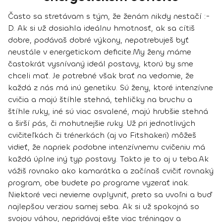
Často sa stretávam s tým, že ženám nikdy nestačí :-
D. Ak si už dosiahla ideálnu hmotnosť, ak sa cítiš
dobre, podávaš dobré výkony, nepotrebuješ byť
neustále v energetickom deficite.
My ženy máme
častokrát vysnívaný ideál postavy, ktorú by sme
chceli mať. Je potrebné však brať na vedomie, že
každá z nás má inú genetiku. Sú ženy, ktoré intenzívne
cvičia a majú štíhle stehná, tehličky na bruchu a
štíhle ruky, iné sú viac osvalené, majú hrubšie stehná
a širší pás, či mohutnejšie ruky. Už pri jednotlivých
cvičiteľkách či trénerkách (aj vo Fitshakeri) môžeš
vidieť, že napriek podobne intenzívnemu cvičeniu má
každá úplne iný typ postavy. Takto je to aj u teba.
Ak
vážiš rovnako ako kamarátka a začínaš cvičiť rovnaký
program, obe budete po programe vyzerať inak.
Niektoré veci nevieme ovplyvniť, preto sa uvoľni a
buď
najlepšou verziou samej seba.
Ak si už spokojná so
svojou váhou, nepridávaj ešte viac tréningov a