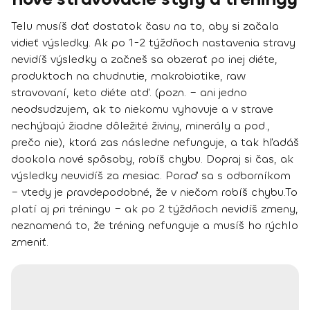
Telu musíš dať dostatok času na to, aby si začala
vidieť výsledky. Ak po 1-2 týždňoch nastavenia stravy
nevidíš výsledky a začneš sa obzerať po inej diéte,
produktoch na chudnutie, makrobiotike, raw
stravovaní, keto diéte atď. (pozn. – ani jedno
neodsudzujem, ak to niekomu vyhovuje a v strave
nechýbajú žiadne dôležité živiny, minerály a pod.,
prečo nie), ktorá zas následne nefunguje, a tak hľadáš
dookola nové spôsoby, robíš chybu.
Dopraj si čas, ak
výsledky neuvidíš za mesiac.
Poraď sa s odborníkom
– vtedy je pravdepodobné, že v niečom robíš chybu.
To
platí aj pri tréningu – ak po 2 týždňoch nevidíš zmeny,
neznamená to, že tréning nefunguje a musíš ho rýchlo
zmeniť.