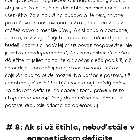
čom pracovať. Aby nedošlo k nárastu váhy späť a
aby si udržala to, čo si dosiahla,
nesmieš upustiť od
všetkého, čo si tak dlho budovala
. Je nevyhnutné
pokračovať v nastavenom režime, hoci teraz si už
môžeš dovoliť menšie úľavy. Ak si chudla postupne,
zdravo, bez zbytočných produktov a náhrad jedál a
budeš k tomu aj naďalej pristupovať zodpovedne, nie
je veľká pravdepodobnosť, že znova priberieš.
Je však
dôležité myslieť na to, že ak občas niečo porušíš, nič
sa nedeje – pokračuj ďalej v nastavenom režime
najskôr, ako to bude možné. Na udržanie postavy už
nepotrebuješ cvičiť 5x týždenne a byť každý deň v
kalorickom deficite, no napriek tomu práve v tejto
etape prechádzajú ženy do druhého extrému – z
poctivej redukcie priamo do objemovky.
# 8: Ak si už štíhla, nebuď stále v
energetickom deficite