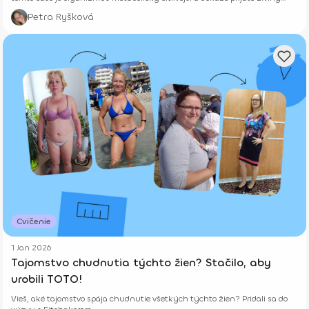
využiť efektívnejšie než inokedy počas dňa.
Petra Ryšková
Cvičenie
1 Jan 2026
Tajomstvo chudnutia týchto žien? Stačilo, aby
urobili TOTO!
Vieš, aké tajomstvo spája chudnutie všetkých týchto žien? Pridali sa do