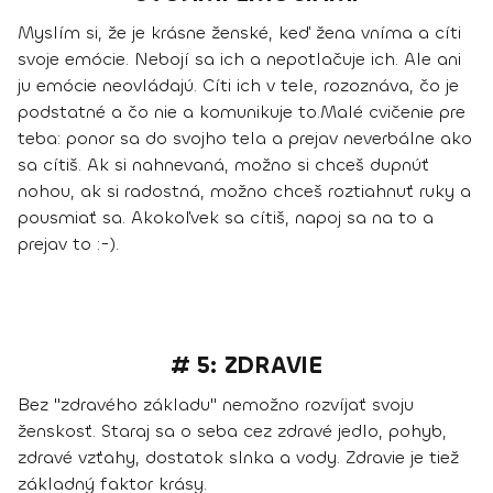
Myslím si, že je krásne ženské, keď žena vníma a cíti
svoje emócie. Nebojí sa ich a nepotlačuje ich. Ale ani
ju emócie neovládajú. Cíti ich v tele, rozoznáva, čo je
podstatné a čo nie a komunikuje to.
Malé cvičenie pre
teba: ponor sa do svojho tela a prejav neverbálne ako
sa cítiš. Ak si nahnevaná, možno si chceš dupnúť
nohou, ak si radostná, možno chceš roztiahnuť ruky a
pousmiať sa. Akokoľvek sa cítiš, napoj sa na to a
prejav to :-).
# 5: ZDRAVIE
Bez "zdravého základu" nemožno rozvíjať svoju
ženskosť. Staraj sa o seba cez zdravé jedlo, pohyb,
zdravé vzťahy, dostatok slnka a vody. Zdravie je tiež
základný faktor krásy.