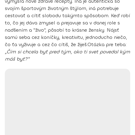
vymýšľa nové zdravé recepty. Iná je autentická so
svojím športovým životným štýlom, iná potrebuje
cestovať a cítiť slobodu takýmto spôsobom. Keď robí
to, čo jej dáva zmysel a prejavuje sa v danej role s
nadšením a "živo", pôsobí to krásne žensky. Nájsť
samú seba cez koníčky, kreativitu, jednoducho niečo,
čo ťa vyživuje a cez čo cítiš, že žiješ.
Otázka pre teba:
„Čím si chcela byť pred tým, ako ti svet povedal kým
máš byť?"