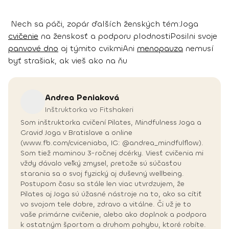
Nech sa páči, zopár ďalších ženských tém:
Joga
cvičenie
na ženskosť a podporu plodnosti
Posilni svoje
panvové dno
aj týmito cvikmi
Ani
menopauza
nemusí
byť strašiak, ak vieš ako na ňu
Andrea
Peniaková
Inštruktorka vo Fitshakeri
Som inštruktorka cvičení Pilates, Mindfulness Joga a
Gravid Joga v Bratislave a online
(www.fb.com/cviceniaba, IG: @andrea_mindfulflow).
Som tiež maminou 3-ročnej dcérky. Viesť cvičenia mi
vždy dávalo veľký zmysel, pretože sú súčasťou
starania sa o svoj fyzický aj duševný wellbeing.
Postupom času sa stále len viac utvrdzujem, že
Pilates aj Joga sú úžasné nástroje na to, ako sa cítiť
vo svojom tele dobre, zdravo a vitálne. Či už je to
vaše primárne cvičenie, alebo ako doplnok a podpora
k ostatným športom a druhom pohybu, ktoré robíte.