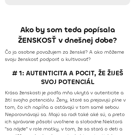
Ako by som teda popísala
ŽENSKOSŤ v dnešnej dobe?
Čo ja osobne považujem za ženské? A ako môžeme
svoju ženskosť podporiť a kultivovať?
# 1: AUTENTICITA A POCIT, ŽE ŽIJEŠ
SVOJ POTENCIÁL
Krása ženskosti je podľa mňa ukrytá v autenticite a
žití svojho potenciálu. Ženy, ktoré sa prejavujú plne v
tom, čo ich napĺňa a ostávajú v tom samé sebou.
Neporovnávajú sa. Majú sa radi také aké sú, a preto
ich správanie pôsobí uvoľnene a slobodne.
Niektorá
"sa nájde" v role matky, v tom, že sa stará o deti a