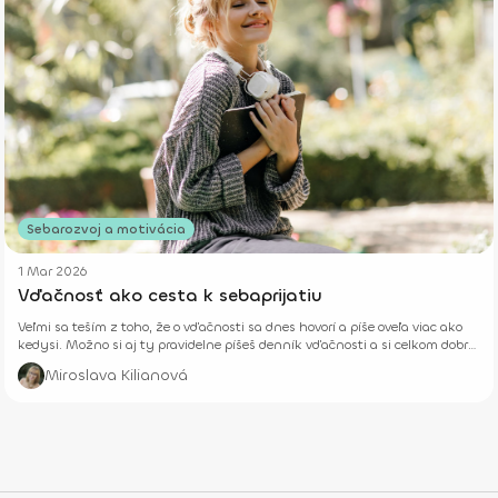
Sebarozvoj a motivácia
1 Mar 2026
Vďačnosť ako cesta k sebaprijatiu
Veľmi sa teším z toho, že o vďačnosti sa dnes hovorí a píše oveľa viac ako
kedysi. Možno si aj ty pravidelne píšeš denník vďačnosti a si celkom dobre
vytrénovaná na to, aby si si počas každého jedného dňa všímala to pekné
Miroslava Kilianová
a dobré okolo seba.