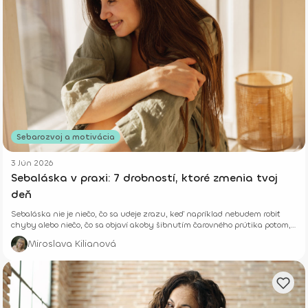
Sebarozvoj a motivácia
3 Jún 2026
Sebaláska v praxi: 7 drobností, ktoré zmenia tvoj
deň
Sebaláska nie je niečo, čo sa udeje zrazu, keď napríklad nebudem robiť
chyby alebo niečo, čo sa objaví akoby šibnutím čarovného prútika potom,
ako schudnem či zabehnem vytúžený polmaratón.
Miroslava Kilianová