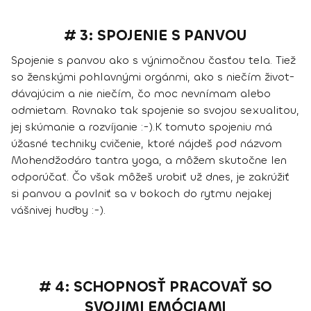
# 3: SPOJENIE S PANVOU
Spojenie s panvou ako s výnimočnou časťou tela. Tiež
so ženskými pohlavnými orgánmi, ako s niečím život-
dávajúcim a nie niečím, čo moc nevnímam alebo
odmietam. Rovnako tak spojenie so svojou sexualitou,
jej skúmanie a rozvíjanie :-).
K tomuto spojeniu má
úžasné techniky cvičenie, ktoré nájdeš pod názvom
Mohendžodáro tantra yoga, a môžem skutočne len
odporúčať.
Čo však môžeš urobiť už dnes, je zakrúžiť
si panvou a povlniť sa v bokoch do rytmu nejakej
vášnivej hudby :-).
# 4: SCHOPNOSŤ PRACOVAŤ SO
SVOJIMI EMÓCIAMI