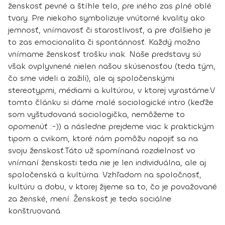
ženskosť pevné a štíhle telo, pre iného zas plné oblé
tvary. Pre niekoho symbolizuje vnútorné kvality ako
jemnosť, vnímavosť či starostlivosť, a pre ďalšieho je
to zas emocionalita či spontánnosť. Každý možno
vnímame ženskosť trošku inak. Naše predstavy sú
však ovplyvnené nielen našou skúsenosťou (teda tým,
čo sme videli a zažili), ale aj spoločenskými
stereotypmi, médiami a kultúrou, v ktorej vyrastáme.
V
tomto článku si dáme malé sociologické intro (keďže
som vyštudovaná sociologička, nemôžeme to
opomenúť :-)) a následne prejdeme viac k praktickým
tipom a cvikom, ktoré nám pomôžu napojiť sa na
svoju ženskosť.
Táto už spomínaná rozdielnosť vo
vnímaní ženskosti teda nie je len individuálna, ale aj
spoločenská a kultúrna.
Vzhľadom na spoločnosť,
kultúru a dobu, v ktorej žijeme sa to, čo je považované
za ženské, mení.
Ženskosť je teda sociálne
konštruovaná.