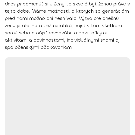
dnes pripomenúť silu ženy.
Je skvelé byť ženou práve v
tejto dobe. Máme možnosti, o ktorých sa generáciám
pred nami možno ani nesnívalo. Výzva pre dnešnú
ženu je ale iná a tiež neľahká, nájsť v tom všetkom
samú seba a nájsť rovnováhu medzi toľkými
aktivitami a povinnosťami, individuálnymi snami aj
spoločenskými očakávaniami.