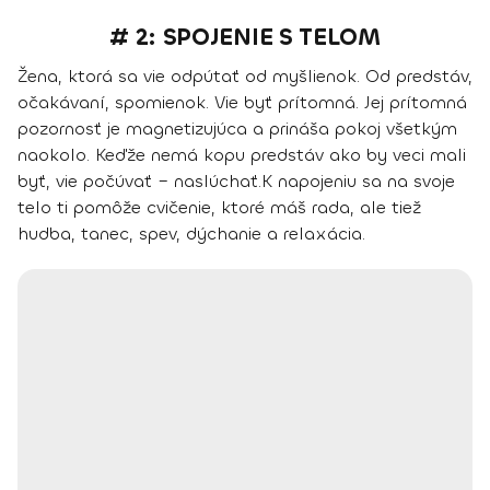
# 2: SPOJENIE S TELOM
Žena, ktorá sa vie odpútať od myšlienok. Od predstáv,
očakávaní, spomienok. Vie byť prítomná. Jej prítomná
pozornosť je magnetizujúca a prináša pokoj všetkým
naokolo. Keďže nemá kopu predstáv ako by veci mali
byť, vie počúvať – naslúchať.
K napojeniu sa na svoje
telo ti pomôže cvičenie, ktoré máš rada, ale tiež
hudba, tanec, spev, dýchanie a relaxácia.