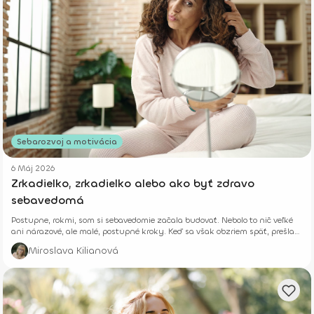
Sebarozvoj a motivácia
6 Máj 2026
Zrkadielko, zrkadielko alebo ako byť zdravo
sebavedomá
Postupne, rokmi, som si sebavedomie začala budovať. Nebolo to nič veľké
ani nárazové, ale malé, postupné kroky. Keď sa však obzriem späť, prešla
som kus cesty a naučila som sa, že drobné každodenné rozhodnutia v
Miroslava Kilianová
priebehu času prinášajú veľké výsledky.