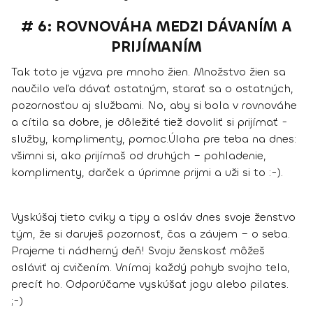
# 6: ROVNOVÁHA MEDZI DÁVANÍM A
PRIJÍMANÍM
Tak toto je výzva pre mnoho žien. Množstvo žien sa
naučilo veľa dávať ostatným, starať sa o ostatných,
pozornosťou aj službami. No, aby si bola v rovnováhe
a cítila sa dobre, je dôležité tiež dovoliť si prijímať -
služby, komplimenty, pomoc.
Úloha pre teba na dnes:
všimni si, ako prijímaš od druhých – pohladenie,
komplimenty, darček a úprimne prijmi a uži si to :-).
Vyskúšaj tieto cviky a tipy a osláv dnes svoje ženstvo
tým, že si daruješ pozornosť, čas a záujem – o seba.
Prajeme ti nádherný deň!
Svoju ženskosť môžeš
osláviť aj cvičením. Vnímaj každý pohyb svojho tela,
precíť ho. Odporúčame vyskúšať jogu alebo pilates.
;-)