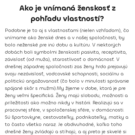
Ako je vnímaná ženskosť z
pohľadu vlastností?
Podobne je to aj s vlastnosťami (nielen vzhľadom), čo
vnímame ako ženské dnes a v našej spoločnosti, by
bolo neženské pre inú dobu a kultúru. V niektorých
dobách boli symbolmi ženskosti pasivita, receptivita,
závislosť (od muža), starostlivosť o domácnosť. V
dnešnej západnej spoločnosti zas ženy hrdo prejavujú
svoju nezávislosť, vodcovské schopnosti, sociálnu a
politickú angažovanosť (čo bolo v minulosti správanie
spájané skôr s mužmi).
My žijeme v dobe, ktorá je pre
ženy veľmi špecifická. Ženy majú slobodu, možnosti a
príležitosti ako možno nikdy v histórii. Realizujú sa v
pracovnej sfére, v spoločenskej sfére, v domácnosti.
Sú športovkyne, cestovateľky, podnikateľky, matky a
to často všetko naraz. Je obdivuhodné, koľko toho
dnešné ženy zvládajú a stíhajú, a aj preto je skvelé si