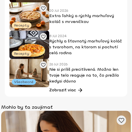
20 Júl 2026
Extra ľahký a rýchly marhuľový
koláč s mrveničkou
Recepty
8 Júl 2024
Rýchly a šťavnatý marhuľový koláč
s tvarohom, na ktorom si pochutí
celá rodina
Recepty
26 Júl 2026
Nie si príliš precitlivená. Možno len
tvoje telo reaguje na to, čo prežilo
kedysi dávno
Všeobecné
Zobraziť viac
Mohlo by ťa zaujímať