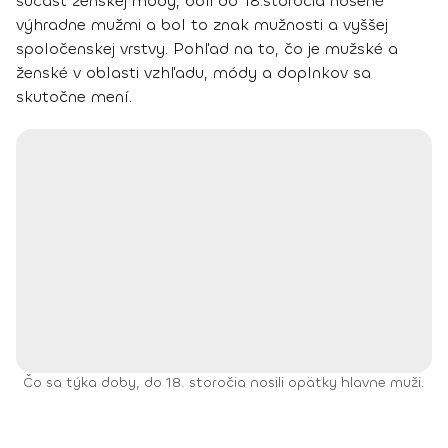
súčasť ženskej módy,
boli do 18.storočia nosené
výhradne mužmi
a bol to znak mužnosti a vyššej
spoločenskej vrstvy. Pohľad na to, čo je mužské a
ženské v oblasti vzhľadu, módy a doplnkov sa
skutočne mení.
Čo sa týka doby, do 18. storočia nosili opätky hlavne muži.