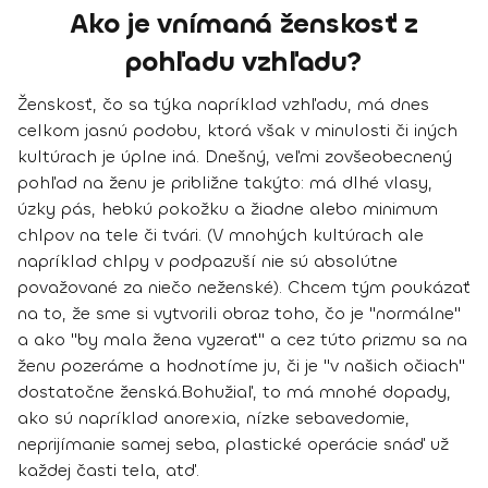
Ako je vnímaná ženskosť z
pohľadu vzhľadu?
Ženskosť, čo sa týka napríklad vzhľadu, má dnes
celkom jasnú podobu, ktorá však v minulosti či iných
kultúrach je úplne iná. Dnešný, veľmi zovšeobecnený
pohľad na ženu je približne takýto: má dlhé vlasy,
úzky pás, hebkú pokožku a žiadne alebo minimum
chlpov na tele či tvári. (V mnohých kultúrach ale
napríklad chlpy v podpazuší nie sú absolútne
považované za niečo neženské). Chcem tým poukázať
na to, že sme si vytvorili obraz toho, čo je "normálne"
a ako "by mala žena vyzerať" a cez túto prizmu sa na
ženu pozeráme a hodnotíme ju, či je "v našich očiach"
dostatočne ženská.
Bohužiaľ, to má mnohé dopady,
ako sú napríklad anorexia, nízke sebavedomie,
neprijímanie samej seba, plastické operácie snáď už
každej časti tela, atď.