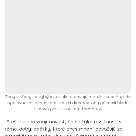
Ženy v Kórey sa vyhýbajú slnku a dávajú množstvo peňazí do
opaľovacích krémov a bieliacich krémov, aby pôsobili bledo
(tmavá pleť je znakom farmárov)
A ešte jedna zaujímavosť, čo sa týka rozličnosti v
rámci doby:
opätky,
ktoré dnes mnohí považujú za