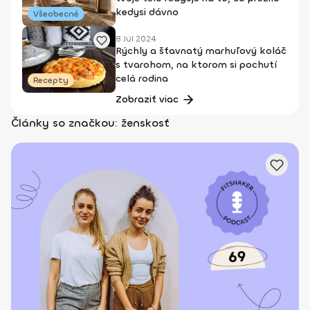
kedysi dávno
Všeobecné
8 Júl 2024
Rýchly a šťavnatý marhuľový koláč
s tvarohom, na ktorom si pochutí
celá rodina
Recepty
Zobraziť viac
Články so značkou: ženskosť