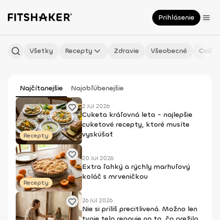
Prihlásenie
Všetky
Recepty
Zdravie
Všeobecné
Cvičen
Najčítanejšie
Najobľúbenejšie
2 Júl 2026
Cuketa kráľovná leta - najlepšie
cuketové recepty, ktoré musíte
vyskúšať
Recepty
20 Júl 2026
Extra ľahký a rýchly marhuľový
koláč s mrveničkou
Recepty
26 Júl 2026
Nie si príliš precitlivená. Možno len
tvoje telo reaguje na to, čo prežilo