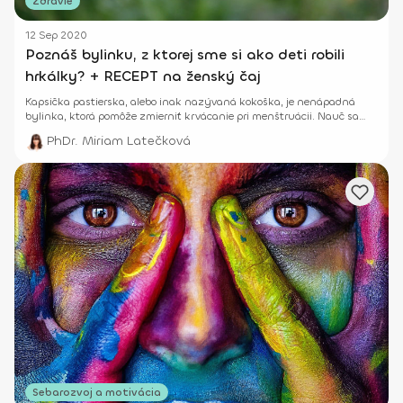
Zdravie
12 Sep 2020
Poznáš bylinku, z ktorej sme si ako deti robili
hrkálky? + RECEPT na ženský čaj
Kapsička pastierska, alebo inak nazývaná kokoška, je nenápadná
bylinka, ktorá pomôže zmierniť krvácanie pri menštruácii. Nauč sa
robiť z nej ženský čaj.
PhDr. Miriam Latečková
Sebarozvoj a motivácia