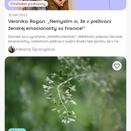
Fitshaker podcasty
16 Feb 2022
Veronika Ragan: „Nemyslím si, že v prežívaní
ženskej emocionality sú hranice!“
Dozvieš sa o syndróme „dobrého dievčaťa“, dôležitosti prejavov ženskej
emocionality, slobodnom prežívaní svojho života bez pocitov, že s nami
nie je niečo v poriadku.
Adriana Špronglová