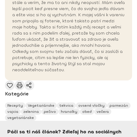
stále a verím, že ma to ani nikdy neopustí. Mám oveľa
lepší pocit keď presne viem, čo do svojho jedla dávam
a ešte viac si ho aj vychutnám. K mojej vášni k vareniu
som pripojila aj fotenie, ktoré takisto patrí medzi
moje hobby. Takto si fotím každý môj recept a veľmi
rada sa s ním podelím ďalej, pretože by som chcela
ľuďom ukázať, že žiť a stravovať sa zdravo je oveľa
jednoduchšie a príjemnejšie, ako mnohí hovoria.
Odkedy som svojmu telu začala dávať, čo si zaslúži a
potrebuje, cítim sa lepšie nie len fyzicky, ale aj
psychicky a tento životný štýl sa stal mojou
neoddeliteľnou súčasťou.
Kategórie
Recepty
Vegetariánske
tekvica
ovsené vločky
parmezán
vajcia
zelenina
pečivo
hranolky
obed
večera
vegetariánske
Páči sa ti náš článok? Zdieľaj ho na sociálnych