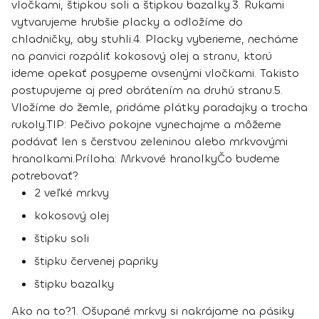
vločkami, štipkou soli a štipkou bazalky.
3.
Rukami
vytvarujeme hrubšie placky a odložíme do
chladničky, aby stuhli.
4.
Placky vyberieme, necháme
na panvici rozpáliť kokosový olej a stranu, ktorú
ideme opekať posypeme ovsenými vločkami. Takisto
postupujeme aj pred obrátením na druhú stranu.
5.
Vložíme do žemle, pridáme plátky paradajky a trocha
rukoly.
TIP
: Pečivo pokojne vynechajme a môžeme
podávať len s čerstvou zeleninou alebo mrkvovými
hranolkami.
Príloha: Mrkvové hranolky
Čo budeme
potrebovať?
2 veľké mrkvy
kokosový olej
štipku soli
štipku červenej papriky
štipku bazalky
Ako na to?
1.
Ošupané mrkvy si nakrájame na pásiky