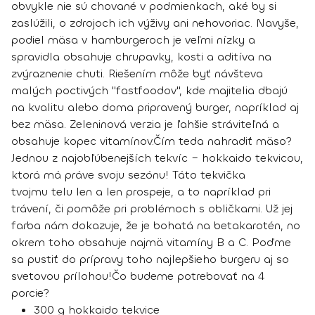
obvykle nie sú chované v podmienkach, aké by si
zaslúžili, o zdrojoch ich výživy ani nehovoriac. Navyše,
podiel mäsa v hamburgeroch je veľmi nízky a
spravidla obsahuje chrupavky, kosti a aditíva na
zvýraznenie chuti. Riešením môže byť návšteva
malých poctivých "fastfoodov", kde majitelia dbajú
na kvalitu alebo doma pripravený burger, napríklad aj
bez mäsa. Zeleninová verzia je ľahšie stráviteľná a
obsahuje kopec vitamínov.
Čím teda nahradiť mäso?
Jednou z najobľúbenejších tekvíc –
hokkaido tekvicou
,
ktorá má práve svoju sezónu! Táto tekvička
tvojmu telu len a len prospeje, a to napríklad pri
trávení, či pomôže pri problémoch s obličkami. Už jej
farba nám dokazuje, že je bohatá na betakarotén, no
okrem toho obsahuje najmä vitamíny B a C. Poďme
sa pustiť do prípravy toho najlepšieho burgeru aj so
svetovou prílohou!
Čo budeme potrebovať na 4
porcie?
300 g hokkaido tekvice