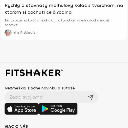
Rýchly a šťavnatý marhuľový koláč s tvarohom, na
ktorom si pochutí celá rodina
Tento úžasný koláč s marhuľami a tvarohom si jednoducho musíš
pripraviť.
Júlia Rašlová
Nezmeškaj žiadne novinky a súťaže
VIAC O NÁS