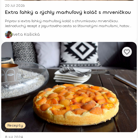
20 Júl 2026
Extra ľahký a rýchly marhuľový koláč s mrveničkou
Priprav si extra ľahký marhuľový koláč s chrumkavou mrveničkou.
Jednoduchý recept z jogurtového cesta so šťavnatými marhuľami, hotový
z pár surovín.
Iveta Kašická
Recepty
8 Júl 2024