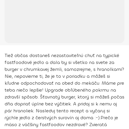
Tiež občas dostaneš nezastaviteľnú chuť na typické
fastfoodové jedlo a dala by si všetko na svete za
burger v chrumkavej žemli, samozrejme, s hranolkami?
Nie, nepovieme ti, že je to v poriadku a môžeš si
kľudne odpochodovať na obed do mekáču. Máme pre
teba niečo lepšie! Upgrade obľúbeného pokrmu na
zdravší spôsob. Šťavnatý burger, ktorý si môžeš počas
dňa dopriať úplne bez výčitiek. A pridaj si k nemu aj
pár hranoliek. Nasleduj tento recept a vyčaruj si
rýchle jedlo z čerstvých surovín aj doma :-).
Prečo je
mäso z väčšiny fastfoodov nezdravé? Zvieratá