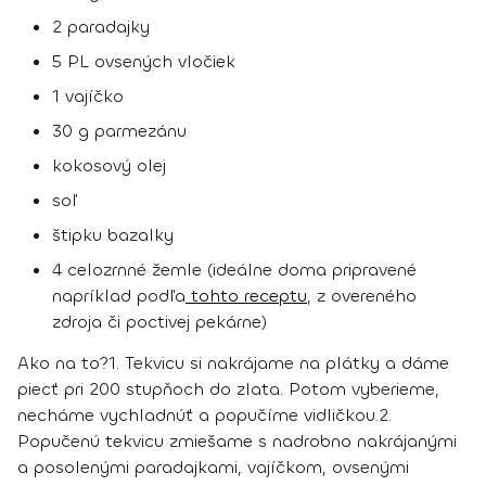
2 paradajky
5 PL ovsených vločiek
1 vajíčko
30 g parmezánu
kokosový olej
soľ
štipku bazalky
4 celozrnné žemle (ideálne doma pripravené
napríklad podľa
tohto receptu
, z overeného
zdroja či poctivej pekárne)
Ako na to?
1.
Tekvicu si nakrájame na plátky a dáme
piecť pri 200 stupňoch do zlata. Potom vyberieme,
necháme vychladnúť a popučíme vidličkou.
2.
Popučenú tekvicu zmiešame s nadrobno nakrájanými
a posolenými paradajkami, vajíčkom, ovsenými