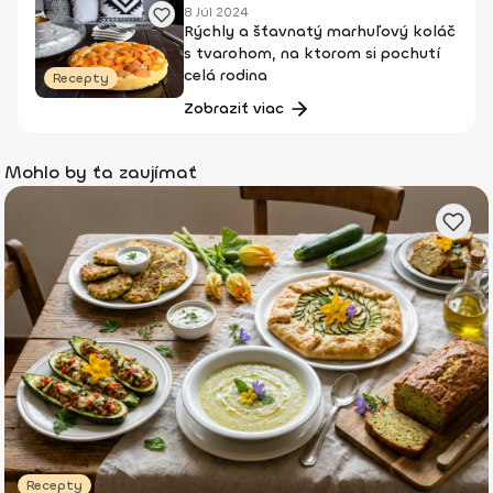
8 Júl 2024
Rýchly a šťavnatý marhuľový koláč
s tvarohom, na ktorom si pochutí
celá rodina
Recepty
Zobraziť viac
Mohlo by ťa zaujímať
Recepty