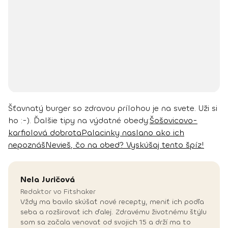
Šťavnatý burger so zdravou prílohou je na svete. Uži si
ho :-).
Ďalšie tipy na výdatné obedy:
Šošovicovo-
karfiolová dobrota
Palacinky naslano ako ich
nepoznáš
Nevieš, čo na obed? Vyskúšaj tento špíz!
Nela
Juričová
Redaktor vo Fitshaker
Vždy ma bavilo skúšať nové recepty, meniť ich podľa
seba a rozširovať ich ďalej. Zdravému životnému štýlu
som sa začala venovať od svojich 15 a drží ma to