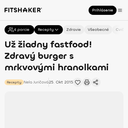
Prihlásenie
4
Všetky
porcie
Recepty
Zdravie
Všeobecné
Cvičen
Už žiadny fastfood!
Zdravý burger s
mrkvovými hranolkami
Nela
Juričová
25. Okt 2015
Recepty