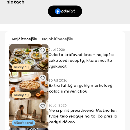
sieťach.
Zdieľať
Najčítanejšie
Najobľúbenejšie
2 Júl 2026
Cuketa kráľovná leta - najlepšie
cuketové recepty, ktoré musíte
vyskúšať
Recepty
20 Júl 2026
Extra ľahký a rýchly marhuľový
koláč s mrveničkou
Recepty
26 Júl 2026
Nie si príliš precitlivená. Možno len
tvoje telo reaguje na to, čo prežilo
kedysi dávno
Všeobecné