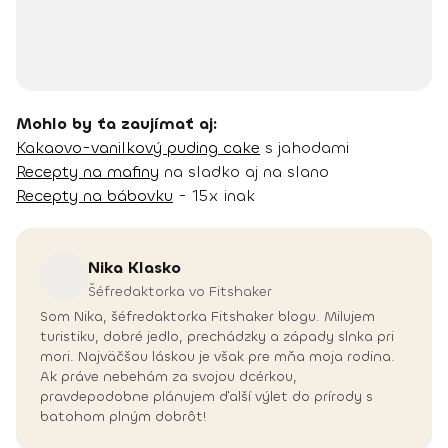
Mohlo by ťa zaujímať aj:
Kakaovo-vanilkový puding cake
s jahodami
Recepty na mafiny
na sladko aj na slano
Recepty na bábovku
- 15x inak
Nika
Klasko
Šéfredaktorka vo Fitshaker
Som Nika, šéfredaktorka Fitshaker blogu. Milujem
turistiku, dobré jedlo, prechádzky a západy slnka pri
mori. Najväčšou láskou je však pre mňa moja rodina.
Ak práve nebehám za svojou dcérkou,
pravdepodobne plánujem ďalší výlet do prírody s
batohom plným dobrôt!