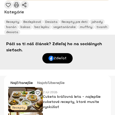
Kategórie
Recepty
Bezlepkové
Desiata
Recepty pre deti
jahody
banán
kakao
bez lepku
vegetariánske
muffiny
tvaroh
desiata
Páči sa ti náš článok? Zdieľaj ho na sociálnych
sieťach.
Zdieľať
Najčítanejšie
Najobľúbenejšie
2 Júl 2026
Cuketa kráľovná leta - najlepšie
cuketové recepty, ktoré musíte
vyskúšať
Recepty