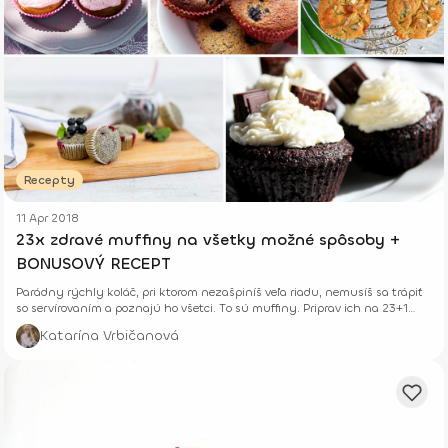
Recepty
11 Apr 2018
23x zdravé muffiny na všetky možné spôsoby +
BONUSOVÝ RECEPT
Parádny rýchly koláč, pri ktorom nezašpiníš veľa riadu, nemusíš sa trápiť
so servírovaním a poznajú ho všetci. To sú muffiny. Priprav ich na 23+1
zdravých spôsobov.
Katarína Vrbičanová