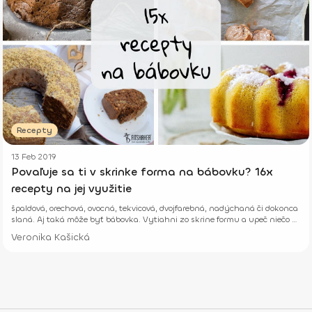
Recepty
13 Feb 2019
Povaľuje sa ti v skrinke forma na bábovku? 16x
recepty na jej využitie
špaldová, orechová, ovocná, tekvicová, dvojfarebná, nadýchaná či dokonca
slaná. Aj taká môže byť bábovka. Vytiahni zo skrine formu a upeč niečo z
týchto 15 receptov.
Veronika Kašická