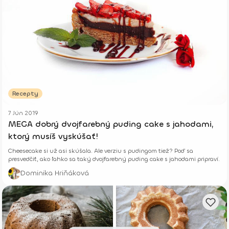
Recepty
7 Jún 2019
MEGA dobrý dvojfarebný puding cake s jahodami,
ktorý musíš vyskúšať!
Cheesecake si už asi skúšala. Ale verziu s pudingom tiež? Poď sa
presvedčiť, ako ľahko sa taký dvojfarebný puding cake s jahodami pripraví.
Dominika Hriňáková