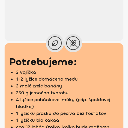
Potrebujeme:
2 vajíčka
1-2 lyžice domáceho medu
2 malé zrelé banány
250 g jemného tvarohu
4 lyžice pohánkovej múky (príp. špaldovej
hladkej)
1 lyžičku prášku do pečiva bez fosfátov
1 lyžičku bio kakaa
cca 12 jahôd (toľko, koľko bude mafinov)