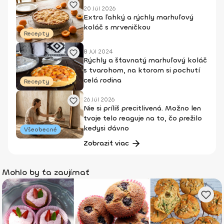
20 Júl 2026
Extra ľahký a rýchly marhuľový
koláč s mrveničkou
Recepty
8 Júl 2024
Rýchly a šťavnatý marhuľový koláč
s tvarohom, na ktorom si pochutí
celá rodina
Recepty
26 Júl 2026
Nie si príliš precitlivená. Možno len
tvoje telo reaguje na to, čo prežilo
kedysi dávno
Všeobecné
Zobraziť viac
Mohlo by ťa zaujímať