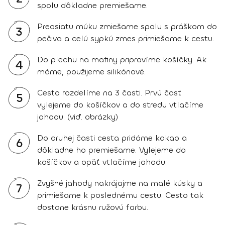
spolu dôkladne premiešame.
Preosiatu múku zmiešame spolu s práškom do
3
pečiva a celú sypkú zmes primiešame k cestu.
Do plechu na mafiny pripravíme košíčky. Ak
4
máme, použijeme silikónové.
Cesto rozdelíme na 3 časti. Prvú časť
5
vylejeme do košíčkov a do stredu vtlačíme
jahodu. (viď. obrázky)
Do druhej časti cesta pridáme kakao a
6
dôkladne ho premiešame. Vylejeme do
košíčkov a opäť vtlačíme jahodu.
Zvyšné jahody nakrájajme na malé kúsky a
7
primiešame k poslednému cestu. Cesto tak
dostane krásnu ružovú farbu.