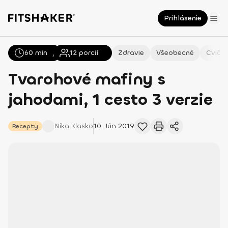
Prihlásenie
60 min
Všetky
Recepty
12
porcií
Zdravie
Všeobecné
Cvičen
Tvarohové mafiny s
jahodami, 1 cesto 3 verzie
Nika
Klasko
10. Jún 2019
Recepty