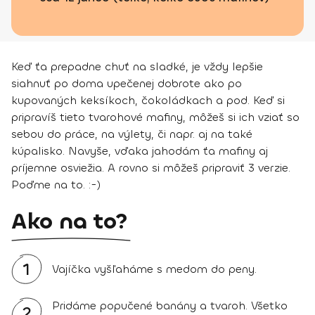
Keď ťa prepadne chuť na sladké, je vždy lepšie
siahnuť po doma upečenej dobrote ako po
kupovaných keksíkoch, čokoládkach a pod. Keď si
pripravíš tieto tvarohové mafiny, môžeš si ich vziať so
sebou do práce, na výlety, či napr. aj na také
kúpalisko. Navyše, vďaka jahodám ťa mafiny aj
príjemne osviežia. A rovno si môžeš pripraviť 3 verzie.
Poďme na to. :-)
Ako na to?
1
Vajíčka vyšľaháme s medom do peny.
Pridáme popučené banány a tvaroh. Všetko
2