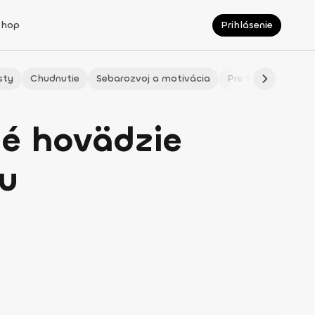
Shop
Prihlásenie
sty
Chudnutie
Sebarozvoj a motivácia
Pre fitmaminky
né hovädzie
u