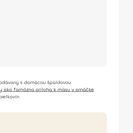
odávaný s domácou špaldovou
y ako famózna príloha k mäsu v omáčke
:
bielkovín