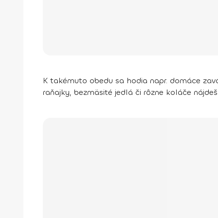
K takémuto obedu sa hodia napr. domáce zavár
raňajky, bezmäsité jedlá či rôzne koláče nájdeš