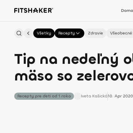
Domo
Všetky
Recepty
Zdravie
Všeobecné
Tip na nedeľný 
mäso so zelerov
Recepty pre deti od 1 roka
Iveta
Kašická
10. Apr 2020