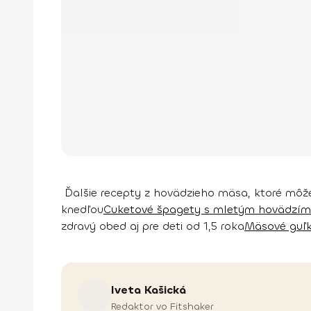
Ďalšie recepty z hovädzieho mäsa, ktoré môž
knedľou
Cuketové špagety s mletým hovädzí
zdravý obed aj pre deti od 1,5 roka
Mäsové guľk
Iveta
Kašická
Redaktor vo Fitshaker