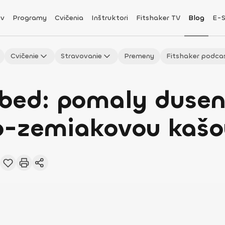
v
Programy
Cvičenia
Inštruktori
Fitshaker TV
Blog
E-
Cvičenie
Stravovanie
Premeny
Fitshaker podca
obed: pomaly duse
o-zemiakovou kašo