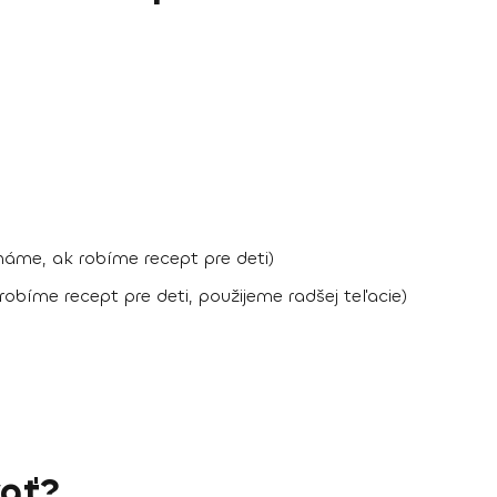
háme, ak robíme recept pre deti)
bíme recept pre deti, použijeme radšej teľacie)
ať?