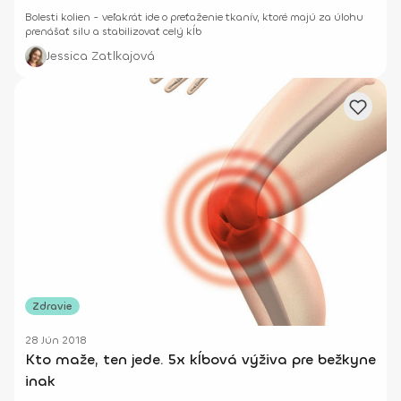
Bolesti kolien - veľakrát ide o preťaženie tkanív, ktoré majú za úlohu
prenášať silu a stabilizovať celý kĺb
Jessica Zatlkajová
Zdravie
28 Jún 2018
Kto maže, ten jede. 5x kĺbová výživa pre bežkyne
inak