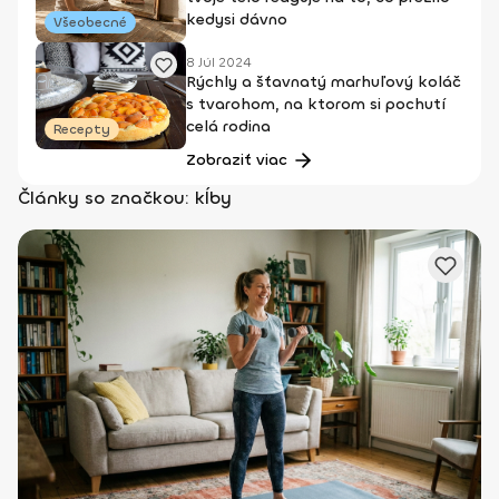
kedysi dávno
Všeobecné
8 Júl 2024
Rýchly a šťavnatý marhuľový koláč
s tvarohom, na ktorom si pochutí
celá rodina
Recepty
Zobraziť viac
Články so značkou: kĺby