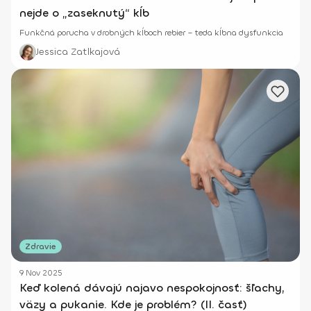
nejde o „zaseknutý“ kĺb
Funkčná porucha v drobných kĺboch rebier – teda kĺbna dysfunkcia
Jessica Zatlkajová
Zdravie
9 Nov 2025
Keď kolená dávajú najavo nespokojnosť: šľachy,
väzy a pukanie. Kde je problém? (II. časť)