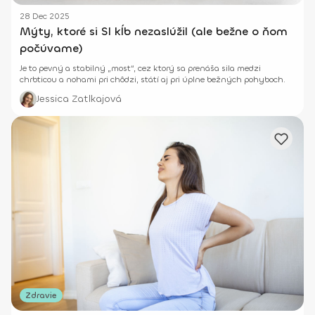
28 Dec 2025
Mýty, ktoré si SI kĺb nezaslúžil (ale bežne o ňom
počúvame)
Je to pevný a stabilný „most“, cez ktorý sa prenáša sila medzi
chrbticou a nohami pri chôdzi, státí aj pri úplne bežných pohyboch.
Jessica Zatlkajová
Zdravie