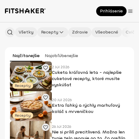
Prihlásenie
Všetky
Recepty
Zdravie
Všeobecné
Cvičen
Najčítanejšie
Najobľúbenejšie
2 Júl 2026
Cuketa kráľovná leta - najlepšie
cuketové recepty, ktoré musíte
vyskúšať
Recepty
20 Júl 2026
Extra ľahký a rýchly marhuľový
koláč s mrveničkou
Recepty
26 Júl 2026
Nie si príliš precitlivená. Možno len
tvoje telo reaguje na to, čo prežilo