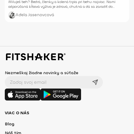
Miluješ beh? Bedrá, členky a kolená trpia pri behu najviac. Nami
odporúčaná kĺbová výživa je zdravá, chutná a dá sa zaradiť do
jedálnička veľmi ľahko.
Adela Jasenovcová
Nezmeškaj žiadne novinky a súťaže
VIAC O NÁS
Blog
Náš tím