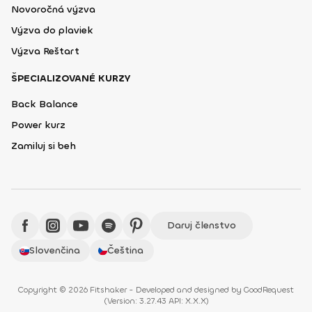
Novoročná výzva
Výzva do plaviek
Výzva Reštart
ŠPECIALIZOVANÉ KURZY
Back Balance
Power kurz
Zamiluj si beh
Daruj členstvo
Slovenčina
Čeština
Copyright © 2026 Fitshaker - Developed and designed by
GoodRequest
(
Version: 3.27.43 API: X.X.X
)