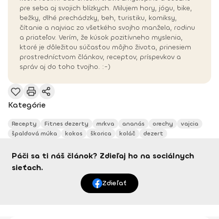
pre seba aj svojich blízkych. Milujem hory, jógu, bike,
bežky, dlhé prechádzky, beh, turistiku, komiksy,
čítanie a najviac zo všetkého svojho manžela, rodinu
a priateľov. Verím, že kúsok pozitívneho myslenia,
ktoré je dôležitou súčasťou môjho života, prinesiem
prostredníctvom článkov, receptov, príspevkov a
správ aj do toho tvojho. :-)
Kategórie
Recepty
Fitnes dezerty
mrkva
ananás
orechy
vajcia
špaldová múka
kokos
škorica
koláč
dezert
Páči sa ti náš článok? Zdieľaj ho na sociálnych
sieťach.
Zdieľať