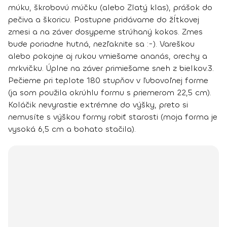
múku, škrobovú múčku (alebo Zlatý klas), prášok do
pečiva a škoricu. Postupne pridávame do žĺtkovej
zmesi a na záver dosypeme strúhaný kokos. Zmes
bude poriadne hutná, nezľaknite sa :-). Vareškou
alebo pokojne aj rukou vmiešame ananás, orechy a
mrkvičku. Úplne na záver primiešame sneh z bielkov.
3.
Pečieme pri teplote 180 stupňov v ľubovoľnej forme
(ja som použila okrúhlu formu s priemerom 22,5 cm).
Koláčik nevyrastie extrémne do výšky, preto si
nemusíte s výškou formy robiť starosti (moja forma je
vysoká 6,5 cm a bohato stačila).