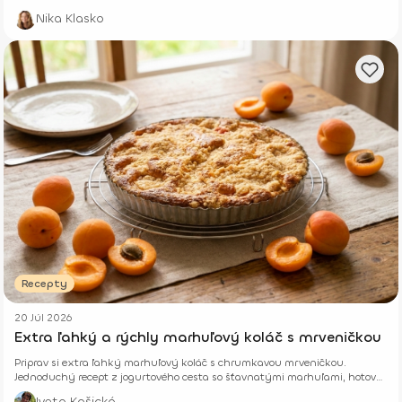
Nika Klasko
Recepty
20 Júl 2026
Extra ľahký a rýchly marhuľový koláč s mrveničkou
Priprav si extra ľahký marhuľový koláč s chrumkavou mrveničkou.
Jednoduchý recept z jogurtového cesta so šťavnatými marhuľami, hotový
z pár surovín.
Iveta Kašická