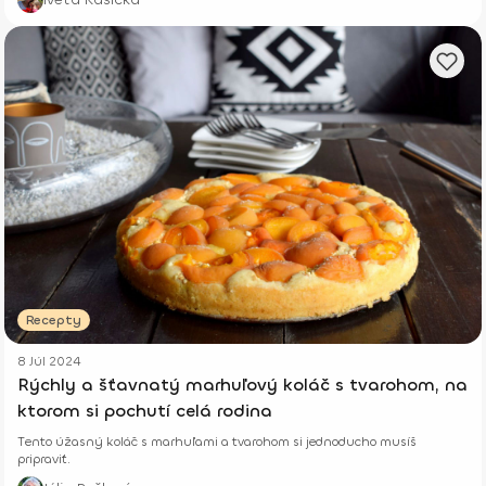
Recepty
8 Júl 2024
Rýchly a šťavnatý marhuľový koláč s tvarohom, na
ktorom si pochutí celá rodina
Tento úžasný koláč s marhuľami a tvarohom si jednoducho musíš
pripraviť.