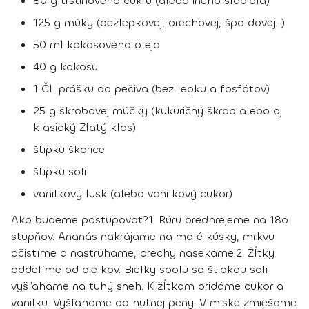
80 g trstinového cukru (alebo iného sladidla)
125 g múky (bezlepkovej, orechovej, špaldovej...)
50 ml kokosového oleja
40 g kokosu
1 ČL prášku do pečiva (bez lepku a fosfátov)
25 g škrobovej múčky (kukuričný škrob alebo aj
klasický Zlatý klas)
štipku škorice
štipku soli
vanilkový lusk (alebo vanilkový cukor)
Ako budeme postupovať?
1.
Rúru predhrejeme na 18o
stupňov. Ananás nakrájame na malé kúsky, mrkvu
očistíme a nastrúhame, orechy nasekáme.
2.
Žĺtky
oddelíme od bielkov. Bielky spolu so štipkou soli
vyšľaháme na tuhý sneh. K žĺtkom pridáme cukor a
vanilku. Vyšľaháme do hutnej peny. V miske zmiešame