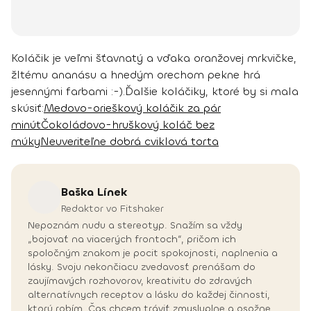
Koláčik je veľmi šťavnatý a vďaka oranžovej mrkvičke,
žltému ananásu a hnedým orechom pekne hrá
jesennými farbami :-).
Ďalšie koláčiky, ktoré by si mala
skúsiť:
Medovo-orieškový koláčik za pár
minút
Čokoládovo-hruškový koláč bez
múky
Neuveriteľne dobrá cviklová torta
Baška
Línek
Redaktor vo Fitshaker
Nepoznám nudu a stereotyp. Snažím sa vždy
„bojovať na viacerých frontoch“, pričom ich
spoločným znakom je pocit spokojnosti, naplnenia a
lásky. Svoju nekončiacu zvedavosť prenášam do
zaujímavých rozhovorov, kreativitu do zdravých
alternatívnych receptov a lásku do každej činnosti,
ktorú robím. Čas chcem tráviť zmysluplne a osožne