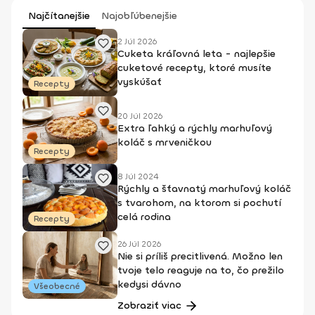
Najčítanejšie
Najobľúbenejšie
2 Júl 2026
Cuketa kráľovná leta - najlepšie
cuketové recepty, ktoré musíte
vyskúšať
Recepty
20 Júl 2026
Extra ľahký a rýchly marhuľový
koláč s mrveničkou
Recepty
8 Júl 2024
Rýchly a šťavnatý marhuľový koláč
s tvarohom, na ktorom si pochutí
celá rodina
Recepty
26 Júl 2026
Nie si príliš precitlivená. Možno len
tvoje telo reaguje na to, čo prežilo
kedysi dávno
Všeobecné
Zobraziť viac