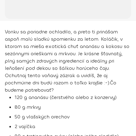
Vonku sa poriadne ochladilo, a preto ti prinášam
aspoň malú sladkú spomienku za letom. Koláčik, v
ktorom sa mieša exotická chuť ananásu a kokosu so
sezónnymi orieškami a mrkvou. Je krásne šťavnatý,
plný samých zdravých ingrediencií a ideálny pri
leňošení pod dekou so šálkou horúceho čaju.
Ochutnaj tento voňavý zázrak a uvidíš, že aj
pochmúrne dni budú razom o toľko krajšie :-).
Čo
budeme potrebovať?
120 g ananásu (čerstvého alebo z konzervy)
80 g mrkvy
50 g vlašských orechov
2 vajíčka