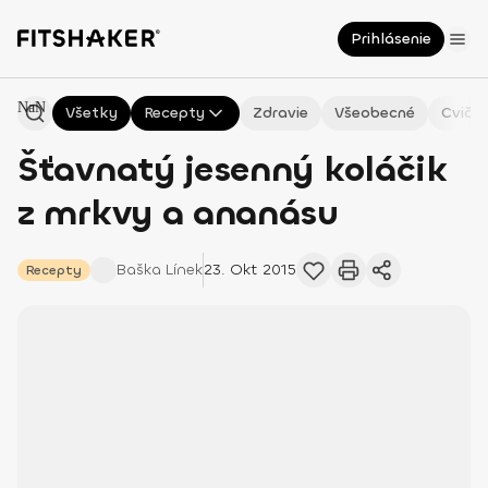
Prihlásenie
NaN
Všetky
Recepty
Zdravie
Všeobecné
Cvičen
Šťavnatý jesenný koláčik
z mrkvy a ananásu
Baška
Línek
23. Okt 2015
Recepty