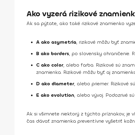
Ako vyzerá rizikové znamien
Ak sa pýtate, ako také rizikové znamienko vy
A ako asymetria
, rizikové môžu byť znami
B ako borders
, po slovensky ohraničenie.
C ako color
, alebo farba. Rizikové sú znam
znamienka. Rizikové môžu byť aj znamienka,
D ako diameter
, alebo priemer. Rizikové 
E ako evolution
, alebo vývoj. Podozrivé s
Ak si všimnete niektorý z týchto príznakov, je
čas dávať znamienka preventívne vyšetriť kož