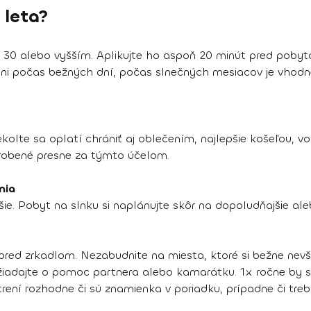
 leta?
ň 30 alebo vyšším. Aplikujte ho aspoň 20 minút pred poby
ni počas bežných dní, počas slnečných mesiacov je vhodné
olte sa oplatí chrániť aj oblečením, najlepšie košeľou, v
vyrobené presne za týmto účelom.
nia
ejšie. Pobyt na slnku si naplánujte skôr na dopoludňajšie a
 pred zrkadlom. Nezabudnite na miesta, ktoré si bežne ne
požiadajte o pomoc partnera alebo kamarátku. 1x ročne by 
ení rozhodne či sú znamienka v poriadku, prípadne či treba