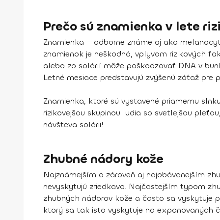
Prečo sú znamienka v lete riz
Znamienka – odborne známe aj ako melanocytov
znamienok je neškodná, vplyvom rizikových fak
alebo zo solárií môže poškodzovať DNA v bunk
Letné mesiace predstavujú zvýšenú záťaž pre 
Znamienka, ktoré sú vystavené priamemu slnku,
rizikovejšou skupinou ľudia so svetlejšou pleť
návšteva solárii!
Zhubné nádory kože
Najznámejším a zároveň aj najobávanejším zhu
nevyskytujú zriedkavo. Najčastejším typom zh
zhubných nádorov kože a často sa vyskytuje p
ktorý sa tak isto vyskytuje na exponovaných ča