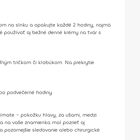
tom na slnku a opakujte každé 2 hodiny, najmä
 používať aj bežné denné krémy na tvár s
oľným tričkom či klobúkom. Na prekrytie
lebo podvečerné hodiny.
všímate – pokožku hlavy, za ušami, medzi
sa na vaše znamienka mal pozrieť aj
 pozornejšie sledovanie alebo chirurgické