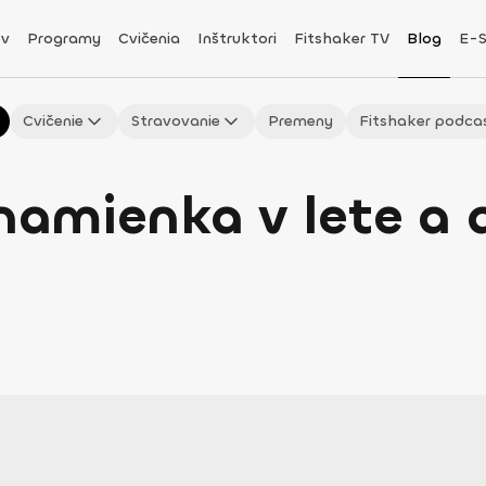
v
Programy
Cvičenia
Inštruktori
Fitshaker TV
Blog
E-
Cvičenie
Stravovanie
Premeny
Fitshaker podca
znamienka v lete a 