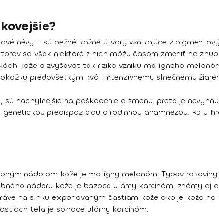
ikovejšie?
é névy – sú bežné kožné útvary vznikajúce z pigmentový
torov sa však niektoré z nich môžu časom zmeniť na zhubné
ách kože a zvyšovať tak riziko vzniku malígneho melanóm
pokožku predovšetkým kvôli intenzívnemu slnečnému žiare
 sú náchylnejšie na poškodenie a zmenu, preto je nevyhnu
ou, genetickou predispozíciou a rodinnou anamnézou. Rolu 
bným nádorom kože je malígny melanóm. Typov rakoviny ko
ubného nádoru kože je bazocelulárny karcinóm, známy aj 
ráve na slnku exponovaným častiam kože ako je koža na uš
stiach tela je spinocelulárny karcinóm.