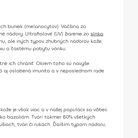
ch buniek (melanocytov). Väčšina zo
 nádory. Ultrafialové (UV) žiarenie zo
slnka
u, ale iných typov zhubných nádorov kože.
niu a častému pobytu vonku.
tné ich chrániť. Okrem toho sú navyše
hrá aj oslabená imunita a v neposlednom rade
že je však viac a v našej populácii sa vôbec
ako bazalióm. Tvorí takmer 80% všetkých
iach, tvári či rukách. Ďalším typom nádoru,