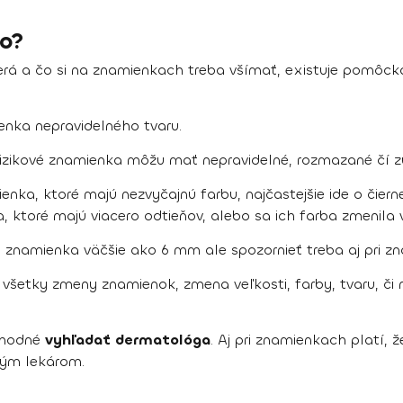
ko?
zerá a čo si na znamienkach treba všímať, existuje pomô
enka nepravidelného tvaru.
 Rizikové znamienka môžu mať nepravidelné, rozmazané čí z
ienka, ktoré majú nezvyčajnú farbu, najčastejšie ide o čie
 ktoré majú viacero odtieňov, alebo sa ich farba zmenila 
sú znamienka väčšie ako 6 mm ale spozornieť treba aj pri zn
ú všetky zmeny znamienok, zmena veľkosti, farby, tvaru, či 
 vhodné
vyhľadať dermatológa
. Aj pri znamienkach platí, ž
ným lekárom.