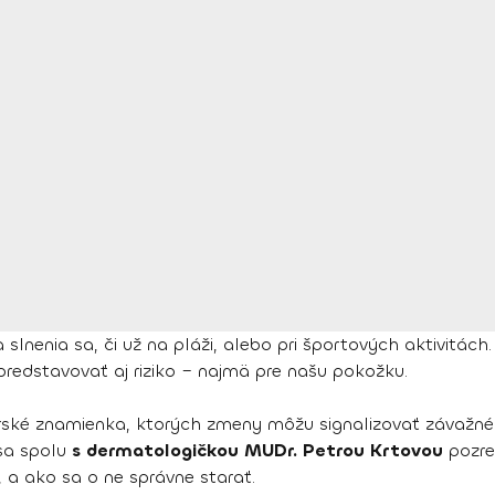
 slnenia sa, či už na pláži, alebo pri športových aktivitá
redstavovať aj riziko – najmä pre našu pokožku.
erské znamienka, ktorých zmeny môžu signalizovať závažné
sa spolu
s dermatologičkou MUDr. Petrou Krtovou
pozre
a ako sa o ne správne starať.