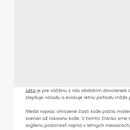
Leto
je pre väčšinu z nás obdobím dovoleniek a
zlepšuje náladu a evokuje letnú pohodu môže p
Medzi najviac ohrozené časti kože patria mat
scenári až rakovinu kože. V tomto článku sme 
zvýšenú pozornosť najmä v letných mesiacoch, 