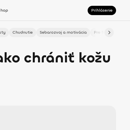
Shop
Prihlásenie
sty
Chudnutie
Sebarozvoj a motivácia
Pre fitmaminky
ako chrániť kožu