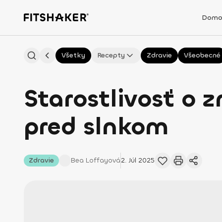
Domo
Všetky
Recepty
Zdravie
Všeobecné
Starostlivosť o 
pred slnkom
Zdravie
Bea
Loffayová
2. Júl 2025