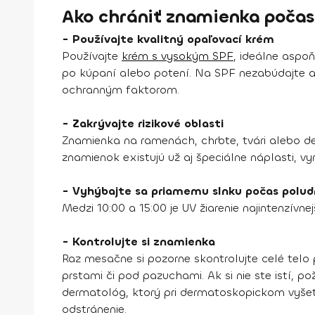
Ako chrániť znamienka počas
- Používajte kvalitný opaľovací krém
Používajte
krém s vysokým SPF
, ideálne aspo
po kúpaní alebo potení. Na SPF nezabúdajte a
ochranným faktorom.
- Zakrývajte rizikové oblasti
Znamienka na ramenách, chrbte, tvári alebo dek
znamienok existujú už aj špeciálne náplasti, 
- Vyhýbajte sa priamemu slnku počas polud
Medzi 10:00 a 15:00 je UV žiarenie najintenzívn
- Kontrolujte si znamienka
Raz mesačne si pozorne skontrolujte celé telo
prstami či pod pazuchami. Ak si nie ste istí, 
dermatológ, ktorý pri dermatoskopickom vyšetr
odstránenie.