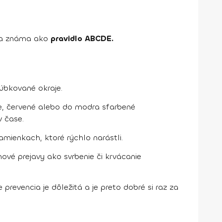
cka známa ako
pravidlo ABCDE.
úbkované okraje.
rne, červené alebo do modra sfarbené
v čase.
amienkach, ktoré rýchlo narástli.
nové prejavy ako svrbenie či krvácanie
e prevencia je dôležitá a je preto dobré si raz za