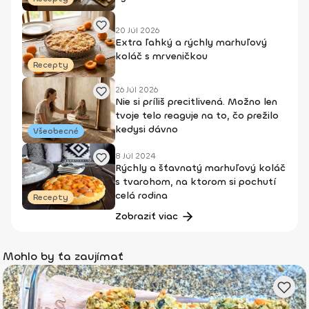
20 Júl 2026
Extra ľahký a rýchly marhuľový
koláč s mrveničkou
Recepty
26 Júl 2026
Nie si príliš precitlivená. Možno len
tvoje telo reaguje na to, čo prežilo
kedysi dávno
Všeobecné
8 Júl 2024
Rýchly a šťavnatý marhuľový koláč
s tvarohom, na ktorom si pochutí
celá rodina
Recepty
Zobraziť viac
Mohlo by ťa zaujímať