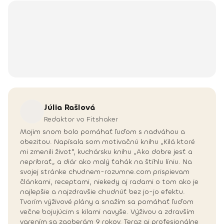
Júlia
Rašlová
Redaktor vo Fitshaker
Mojim snom bolo pomáhať ľuďom s nadváhou a
obezitou. Napísala som motivačnú knihu „Kilá ktoré
mi zmenili život", kuchársku knihu „Ako dobre jesť a
nepribrať„ a diár ako malý ťahák na štíhlu líniu. Na
svojej stránke chudnem-rozumne.com prispievam
článkami, receptami, niekedy aj radami o tom ako je
najlepšie a najzdravšie chudnúť bez jo-jo efektu.
Tvorím výživové plány a snažím sa pomáhať ľuďom
večne bojujúcim s kilami navyše. Výživou a zdravším
varením sa zaoberám 9 rokov. Teraz aj profesionálne