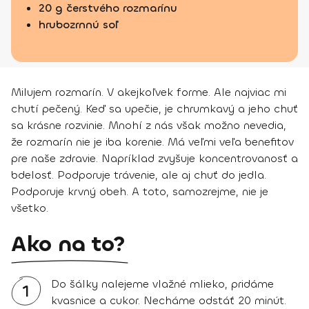
20 g čerstvého rozmarínu
hrubozrnnú soľ
Milujem rozmarín. V akejkoľvek forme. Ale najviac mi
chutí pečený. Keď sa upečie, je chrumkavý a jeho chuť
sa krásne rozvinie. Mnohí z nás však možno nevedia,
že rozmarín nie je iba korenie. Má veľmi veľa benefitov
pre naše zdravie. Napríklad zvyšuje koncentrovanosť a
bdelosť. Podporuje trávenie, ale aj chuť do jedla.
Podporuje krvný obeh. A toto, samozrejme, nie je
všetko.
Ako na to?
Do šálky nalejeme vlažné mlieko, pridáme
1
kvasnice a cukor. Necháme odstáť 20 minút.