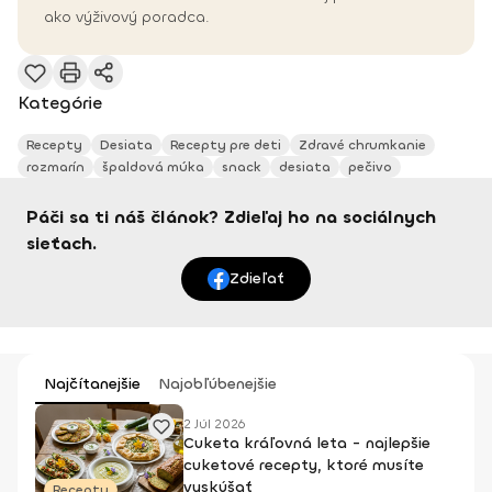
ako výživový poradca.
Kategórie
Recepty
Desiata
Recepty pre deti
Zdravé chrumkanie
rozmarín
špaldová múka
snack
desiata
pečivo
Páči sa ti náš článok? Zdieľaj ho na sociálnych
sieťach.
Zdieľať
Najčítanejšie
Najobľúbenejšie
2 Júl 2026
Cuketa kráľovná leta - najlepšie
cuketové recepty, ktoré musíte
vyskúšať
Recepty