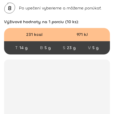
8
Po upečení vyberieme a môžeme ponúkať.
Výživové hodnoty na 1 porciu (10 ks):
231 kcal
971 kJ
T:
14 g
B:
5 g
S:
23 g
V:
5 g