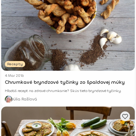
Recepty
4 Mar 2016
Chrumkavé bryndzové tyčinky zo špaldovej múky
Hľadáš recept na zdravé chrumkanie? Skús tieto bryndzové tyčinky.
Júlia Rašlová