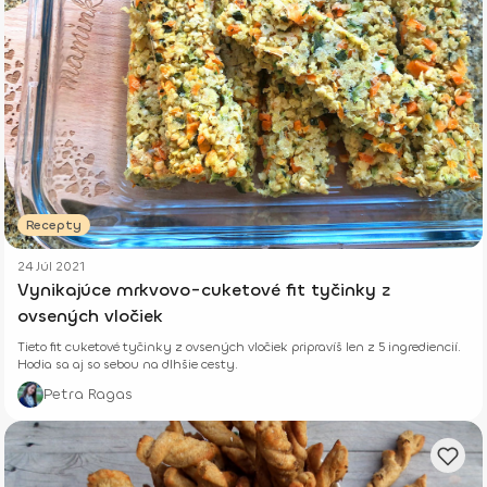
Recepty
24 Júl 2021
Vynikajúce mrkvovo-cuketové fit tyčinky z
ovsených vločiek
Tieto fit cuketové tyčinky z ovsených vločiek pripravíš len z 5 ingrediencií.
Hodia sa aj so sebou na dlhšie cesty.
Petra Ragas