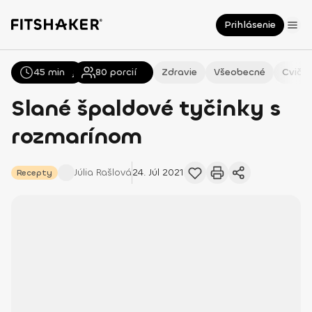
Prihlásenie
45 min
Všetky
Recepty
80
porcií
Zdravie
Všeobecné
Cvičen
Slané špaldové tyčinky s
rozmarínom
Júlia
Rašlová
24. Júl 2021
Recepty