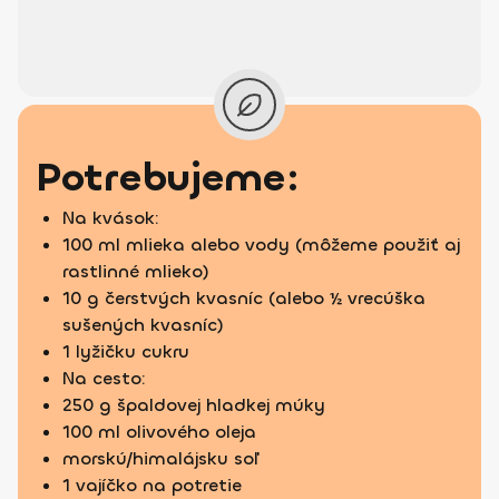
Potrebujeme:
Na kvások:
100 ml mlieka alebo vody (môžeme použiť aj
rastlinné mlieko)
10 g čerstvých kvasníc (alebo ½ vrecúška
sušených kvasníc)
1 lyžičku cukru
Na cesto:
250 g špaldovej hladkej múky
100 ml olivového oleja
morskú/himalájsku soľ
1 vajíčko na potretie