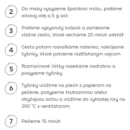
Do misky vysypeme špaldovú múku, pridáme
2
olivový olej a 5 g soli.
Pridáme vykysnutý kvások a zamiesime
3
vláčne cesto, ktoré necháme 20 minút odstáť.
Cesto potom rozvaľkáme natenko, nakrájame
4
tyčinky, ktoré potrieme rozšľahaným vajcom.
Rozmarínové lístky nasekáme nadrobno a
5
posypeme tyčinky.
Tyčinky uložíme na plech s papierom na
6
pečenie, posypeme hrubozrnnou alebo
obyčajnou soľou a vložíme do vyhriatej rúry na
200 ˚C s ventilátorom.
7
Pečieme 15 minút.