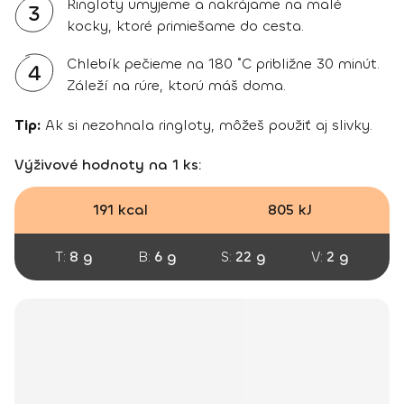
Ringloty umyjeme a nakrájame na malé
3
kocky, ktoré primiešame do cesta.
Chlebík pečieme na 180 ˚C približne 30 minút.
4
Záleží na rúre, ktorú máš doma.
Tip:
Ak si nezohnala ringloty, môžeš použiť aj slivky.
Výživové hodnoty na 1 ks:
191 kcal
805 kJ
T:
8 g
B:
6 g
S:
22 g
V:
2 g