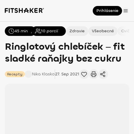
Prihlásenie
45 min
Všetky
Recepty
10
porcií
Zdravie
Všeobecné
Cvičen
Ringlotový chlebíček ‒ fit
sladké raňajky bez cukru
Nika
Klasko
27. Sep 2021
Recepty