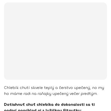
Chlebík chutí skvele teplý a čerstvo upečený, no my
ho máme radi na raňajky upečený večer predtým.
Dotiahnuť chuť chlebíka do dokonalosti sa ti
podarí napríklad aj s lyžičkou Fitnutky: