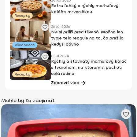
20 Júl 2026
Extra ľahký a rýchly marhuľový
koláč s mrveničkou
Recepty
26 Júl 2026
Nie si príliš precitlivená. Možno len
tvoje telo reaguje na to, čo prežilo
kedysi dávno
Všeobecné
8 Júl 2024
Rýchly a šťavnatý marhuľový koláč
s tvarohom, na ktorom si pochutí
celá rodina
Recepty
Zobraziť viac
Mohlo by ťa zaujímať