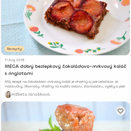
Recepty
11 Aug 2018
MEGA dobrý bezlepkový čokoládovo-mrkvový koláč
s ringlotami
Môj recept na čokoládovo-mrkvový koláč je vhodný aj pre celiatikov. Je
mäkkučký, šťavnatý, vhodný na každú oslavu, stanovačku, výlety a pod.
Alžbeta Jánošíková