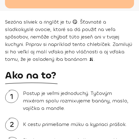
Sezóna sliviek a ringlôt je tu 😋. Šťavnaté a
sladkokyslé ovocie, ktoré sa dá použiť na veľa
spôsobov, nemôže chýbať túto jeseň ani v tvojej
kuchyni. Priprav si napríklad tento chlebíček. Zamilujú
si ho veľkí aj malí vďaka jeho vláčnosti a aj vďaka
tomu, že je osladený iba banánom 🍌.
Ako na to?
Postup je veľmi jednoduchý. Tyčovým
1
mixérom spolu rozmixujeme banány, maslo,
vajíčka a mandle.
2
K cestu primiešame múku a kypriaci prášok.