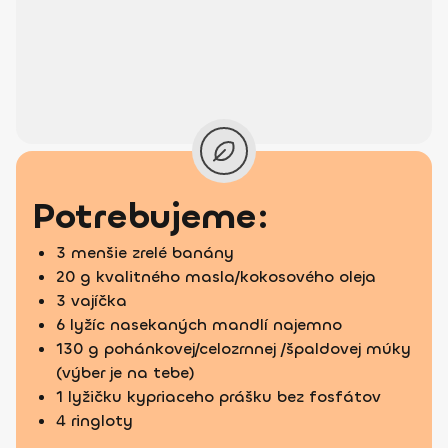
Potrebujeme:
3 menšie zrelé banány
20 g kvalitného masla/kokosového oleja
3 vajíčka
6 lyžíc nasekaných mandlí najemno
130 g pohánkovej/celozrnnej /špaldovej múky
(výber je na tebe)
1 lyžičku kypriaceho prášku bez fosfátov
4 ringloty