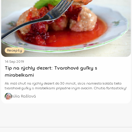
Recepty
14 Sep 2019
Tip na rýchly dezert: Tvarohové guľky s
mirabelkami
Ak máš chuť na rýchly dezert do 30 minút, skús namiesto koláča tieto
tvarohové guľky s mirabelkami prípadne iným ovocím. Chutia fantasticky!
Júlia Rašlová