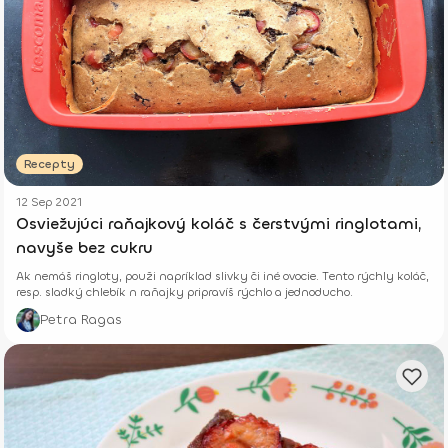
Recepty
12 Sep 2021
Osviežujúci raňajkový koláč s čerstvými ringlotami,
navyše bez cukru
Ak nemáš ringloty, použi napríklad slivky či iné ovocie. Tento rýchly koláč,
resp. sladký chlebík n raňajky pripravíš rýchlo a jednoducho.
Petra Ragas