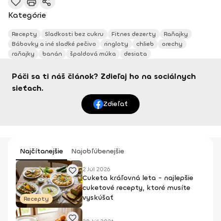
Kategórie
Recepty
Sladkosti bez cukru
Fitnes dezerty
Raňajky
Bábovky a iné sladké pečivo
ringloty
chlieb
orechy
raňajky
banán
špaldová múka
desiata
Páči sa ti náš článok? Zdieľaj ho na sociálnych
sieťach.
Zdieľať
Najčítanejšie
Najobľúbenejšie
2 Júl 2026
Cuketa kráľovná leta - najlepšie
cuketové recepty, ktoré musíte
vyskúšať
Recepty