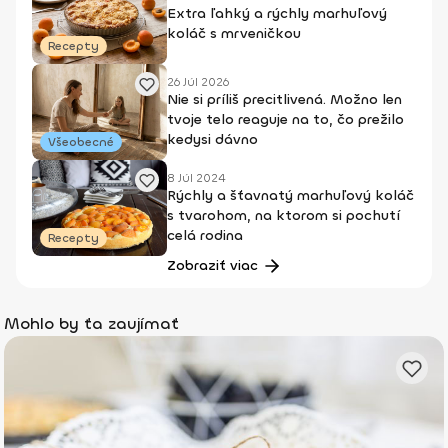
Extra ľahký a rýchly marhuľový
koláč s mrveničkou
Recepty
26 Júl 2026
Nie si príliš precitlivená. Možno len
tvoje telo reaguje na to, čo prežilo
kedysi dávno
Všeobecné
8 Júl 2024
Rýchly a šťavnatý marhuľový koláč
s tvarohom, na ktorom si pochutí
celá rodina
Recepty
Zobraziť viac
Mohlo by ťa zaujímať