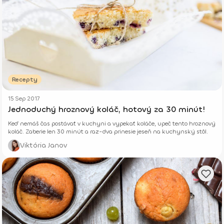
Recepty
15 Sep 2017
Jednoduchý hroznový koláč, hotový za 30 minút!
Keď nemáš čas postávať v kuchyni a vypekať koláče, upeč tento hroznový
koláč. Zaberie len 30 minút a raz-dva prinesie jeseň na kuchynský stôl.
Viktória Janov