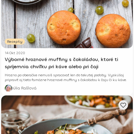
Recepty
14 Okt 2020
Výborné hroznové muffiny s čokoládou, ktoré ti
spríjemnia chvíľku pri káve alebo pri čaji
Hrozno po oberačke nemusíš spracovať len do tekutej podoby. Vyskúšaj
pripraviť aj tieto famózne hroznové muffiny s čokoládou k čaju či ku káve.
Júlia Rašlová