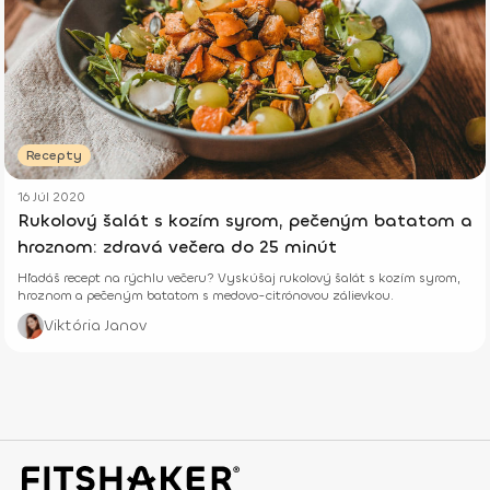
Recepty
16 Júl 2020
Rukolový šalát s kozím syrom, pečeným batatom a
hroznom: zdravá večera do 25 minút
Hľadáš recept na rýchlu večeru? Vyskúšaj rukolový šalát s kozím syrom,
hroznom a pečeným batatom s medovo-citrónovou zálievkou.
Viktória Janov