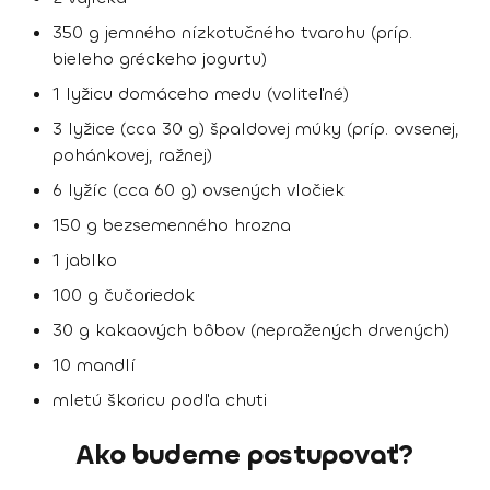
350 g jemného nízkotučného tvarohu (príp.
bieleho gréckeho jogurtu)
1 lyžicu domáceho medu (voliteľné)
3 lyžice (cca 30 g) špaldovej múky (príp. ovsenej,
pohánkovej, ražnej)
6 lyžíc (cca 60 g) ovsených vločiek
150 g bezsemenného hrozna
1 jablko
100 g čučoriedok
30 g kakaových bôbov (nepražených drvených)
10 mandlí
mletú škoricu podľa chuti
Ako budeme postupovať?