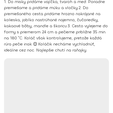
1. Do misky pridáme vajíčka, tvaroh a med. Poriadne
premiešame a pridáme múku a vločky.
2. Do
premiešaného cesta pridáme hrozno nakrájané na
kolieska, jablko nastrúhané najemno, čučoriedky,
kakaové bôby, mandle a škoricu.
3. Cesto vylejeme do
formy s priemerom 24 cm a pečieme približne 35 min.
na 180 ˚C. Koláč však kontrolujeme, pretože každá
rúra pečie inak 😊.
Koláčik necháme vychladnúť,
ideálne cez noc. Najlepšie chutí na raňajky.