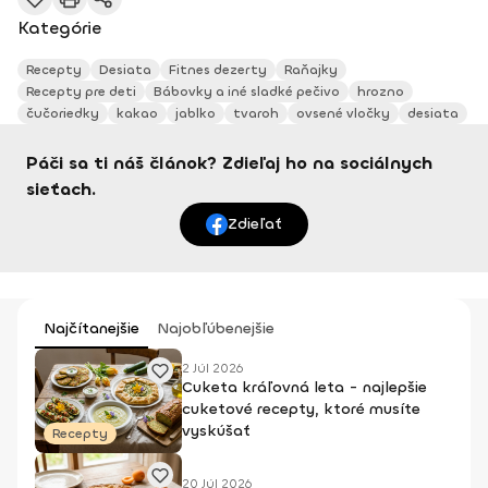
Kategórie
Recepty
Desiata
Fitnes dezerty
Raňajky
Recepty pre deti
Bábovky a iné sladké pečivo
hrozno
čučoriedky
kakao
jablko
tvaroh
ovsené vločky
desiata
Páči sa ti náš článok? Zdieľaj ho na sociálnych
sieťach.
Zdieľať
Najčítanejšie
Najobľúbenejšie
2 Júl 2026
Cuketa kráľovná leta - najlepšie
cuketové recepty, ktoré musíte
vyskúšať
Recepty
20 Júl 2026