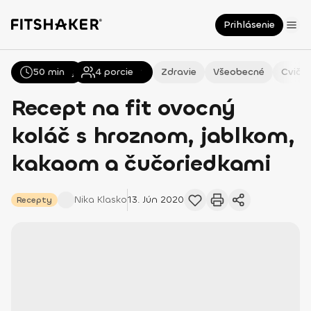
Prihlásenie
50 min
Všetky
Recepty
4
porcie
Zdravie
Všeobecné
Cvičen
Recept na fit ovocný
koláč s hroznom, jablkom,
kakaom a čučoriedkami
Nika
Klasko
13. Jún 2020
Recepty