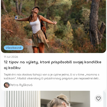
Všeobecné
11 Júl 2026
12 tipov na výlety, ktoré prispôsobíš svojej kondičke
aj kočíku
Teplé dni nás doslova ťahajú von a je úplne jedno, či si v tíme „mamina s
kočíkom“, hľadáš víkendový či prázdninový program pre neposedné deti
alebo si len chceš vyvetrať hlavu s kamoškou, či partnerom.
Petra Ryšková