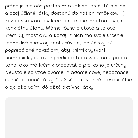
práca je pre nás poslaním a tak sa len čisté a silné
a ozaj účinné látky dostanú do našich hrnčekov. :-)
Každá surovina je v krémiku cielene...má tam svoju
konkrétnu úlohu.
Máme rôzne pleťové a telové
krémiky, mastičky a každý z nich má svoje určenie.
Jednotlivé suroviny spolu súvisia, ich účinky sú
poprepájané navzájom, aby krémik vytvoril
harmonický celok. Ingrediecie teda vyberáme podľa
toho, ako má krémik pracovať a pre koho je určený.
Neustále sa vzdelávame, hľadáme nové, nepoznané
cenné prírodné látky..či už sú to rastlinné a esenciálne
oleje ako veľmi dôležité aktívne látky.