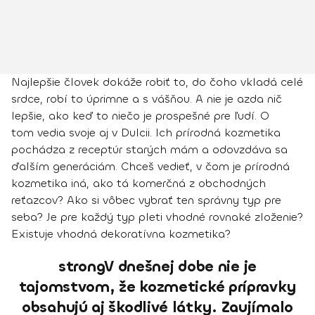
Najlepšie človek dokáže robiť to, do čoho vkladá celé
srdce, robí to úprimne a s vášňou. A nie je azda nič
lepšie, ako keď to niečo je prospešné pre ľudí. O
tom vedia svoje aj v Dulcii. Ich prírodná kozmetika
pochádza z receptúr starých mám a odovzdáva sa
ďalším generáciám. Chceš vedieť, v čom je prírodná
kozmetika iná, ako tá komerčná z obchodných
reťazcov? Ako si vôbec vybrať ten správny typ pre
seba? Je pre každý typ pleti vhodné rovnaké zloženie?
Existuje vhodná dekoratívna kozmetika?
strongV dnešnej dobe nie je
tajomstvom, že kozmetické prípravky
obsahujú aj škodlivé látky. Zaujímalo