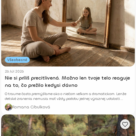
Všeobecné
26 Júl 2026
Nie si príliš precitlivená. Možno len tvoje telo reaguje
na to, čo prežilo kedysi dávno
O traume často premýšľame ako o niečom veľkom a dramatickom. Lenže
detské zranenia nemusia mať vždy podobu jednej výraznej udalosti.
Niekedy rastú potichu.
Romana Cibulková