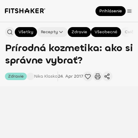
Prihlásenie
Všetky
Recepty
Zdravie
Všeobecné
Cvičen
Prírodná kozmetika: ako si
správne vybrať?
Zdravie
Nika
Klasko
24. Apr 2017