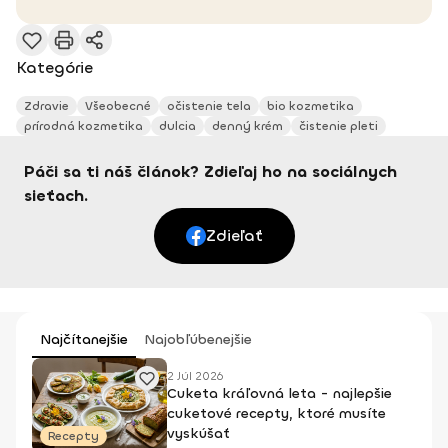
Kategórie
Zdravie
Všeobecné
očistenie tela
bio kozmetika
prírodná kozmetika
dulcia
denný krém
čistenie pleti
Páči sa ti náš článok? Zdieľaj ho na sociálnych
sieťach.
Zdieľať
Najčítanejšie
Najobľúbenejšie
2 Júl 2026
Cuketa kráľovná leta - najlepšie
cuketové recepty, ktoré musíte
vyskúšať
Recepty