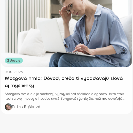
Zdravie
15 Júl 2026
Mozgová hmla: Dôvod, prečo ti vypadávajú slová
aj myšlienky
Mozgová hmla nie je moderný výmysel ani oficiálna diagnóza. Je to stav,
keď sa tvoj mozog dlhodobo snaží fungovať rýchlejšie, než mu dovoľujú
jeho biologické limity.
Petra Ryšková