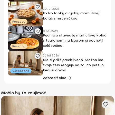
20 Júl 2026
Extra ľahký a rýchly marhuľový
koláč s mrveničkou
Recepty
8 Júl 2024
Rýchly a šťavnatý marhuľový koláč
s tvarohom, na ktorom si pochutí
celá rodina
Recepty
26 Júl 2026
Nie si príliš precitlivená. Možno len
tvoje telo reaguje na to, čo prežilo
kedysi dávno
Všeobecné
Zobraziť viac
Mohlo by ťa zaujímať