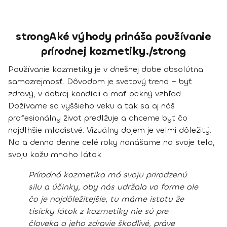
strongAké výhody prináša používanie
prírodnej kozmetiky./strong
Používanie kozmetiky je v dnešnej dobe absolútna
samozrejmosť. Dôvodom je svetový trend –
byť
zdravý, v dobrej kondícii a mať pekný vzhľad
.
Dožívame sa vyššieho veku a tak sa aj náš
profesionálny život predlžuje a chceme byť čo
najdlhšie mladistvé. Vizuálny dojem je veľmi dôležitý.
No a denno denne celé roky nanášame na svoje telo,
svoju kožu mnoho látok.
Prírodná kozmetika má svoju prirodzenú
silu a účinky, aby nás udržala vo forme ale
čo je najdôležitejšie, tu máme istotu že
tisícky látok z kozmetiky nie sú pre
človeka a jeho zdravie škodlivé, práve