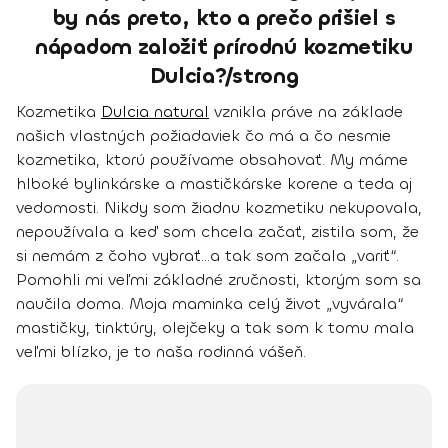
by nás preto, kto a prečo prišiel s
nápadom založiť prírodnú kozmetiku
Dulcia?/strong
Kozmetika
Dulcia natural
vznikla práve na základe
našich vlastných požiadaviek čo má a čo nesmie
kozmetika, ktorú používame obsahovať. My máme
hlboké bylinkárske a mastičkárske korene a teda aj
vedomosti. Nikdy som žiadnu kozmetiku nekupovala,
nepoužívala a keď som chcela začať, zistila som, že
si nemám z čoho vybrať...a tak som začala „variť“.
Pomohli mi veľmi základné zručnosti, ktorým som sa
naučila doma. Moja maminka celý život „vyvárala“
mastičky, tinktúry, olejčeky a tak som k tomu mala
veľmi blízko,
je to naša rodinná vášeň
.