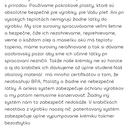
s prírodou. Používame pokrokové plasty, ktoré sú
absolútne bezpečné pre výrobky, pre Vašu pleť. Ani pri
vysokých teplotách nemigrujú žiadne látky do
výrobku. My síce suroviny spracuvávame veľmi šetrne
a bezpečne, čiže ich nezohrievame, neprehrievame,
vieme o každom oleji a masielku akú má teplotu
topenia, máme suroviny nerafinované a tak si dávame
ooobrovský pozor aby sme ich účinné látky pri
spracovaní nezničili. Takže naše krémiky nie sú horúce
a aj do krabičiek ich dávkujeme až úplne studené.
Náš
obalový materiál má mnoho certifikátov o tom, že
neobsahujú BPA, ftaláty a žiadne iné nebezpečné
látky. A airless system zabezpečuje ochranu výrobkov
a my potom nemusíme konzervovať. Žiadny iný
systém nám to zabezpečiť nedokáže. V krabičkách
neostáva z výrobku naozaj nič...
patentovaný systém
zabezpečuje úplne vypumpovanie krémiku takmer
bezozbytku
.