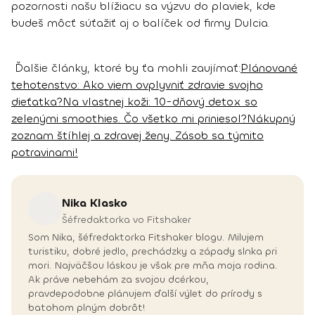
pozornosti našu blížiacu sa výzvu do plaviek, kde
budeš môcť súťažiť aj o balíček od firmy Dulcia.
Ďalšie články, ktoré by ťa mohli zaujímať:
Plánované
tehotenstvo: Ako viem ovplyvniť zdravie svojho
dieťatka?
Na vlastnej koži: 10-dňový detox so
zelenými smoothies. Čo všetko mi priniesol?
Nákupný
zoznam štíhlej a zdravej ženy. Zásob sa týmito
potravinami!
Nika
Klasko
Šéfredaktorka vo Fitshaker
Som Nika, šéfredaktorka Fitshaker blogu. Milujem
turistiku, dobré jedlo, prechádzky a západy slnka pri
mori. Najväčšou láskou je však pre mňa moja rodina.
Ak práve nebehám za svojou dcérkou,
pravdepodobne plánujem ďalší výlet do prírody s
batohom plným dobrôt!