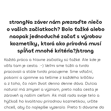
strongNa záver nám prezraďte niečo
o vašich začiatkoch? Bolo ťažké alebo
naopak jednoduché začať s výrobou
kozmetiky, ktorá ako prírodná musí
spĺňať mnohé kritéria?/strong
Každá práca a hlavne začiatky sú ťažké. Ale
kde je
vôľa tam je cesta. :-)
Veľmi sme túžili a tvrdo
pracovali a stále tvrdo pracujeme. Sme vďační,
pokorní a úprimne sa tešíme z každého krôčiku
a z toho, čo nám život denno denne dáva. Dulcia
natural má zmysel a význam, preto naša cesta je
zároveň aj naším cieľom.
Ak máš rada svoje telo a
hýčkaš ho kvalitnou prírodnou kozmetikou, určite
chceš, aby čo najlepšie vyzeralo. Preto ti dávame do