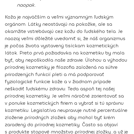
naopak.
Koža je najväčším a veľmi významným ľudským
orgánom. Látky neostávajú na pokožke, ale sa
okamžite vstrebávajú cez kožu do ľudského tela. Je
naozaj veľmi dôležité uvedomiť si, že náš organizmus
je počas života vystavený tisíckam kozmetických
látok. Preto prvá požiadavka na kozmetiku by mala
byť, aby nepoškodila naše zdravie. Úlohou a výhodou
prírodnej kozmetiky je filozofia založená na súhre
prirodzených funkcií pleti a má podporovať
fyziologické funkcie kože a v žiadnom prípade
neškodiť ľudskému zdraviu. Teda aspoň tej našej
prírodnej kozmetiky. Je veľmi náročné zorientovať sa
v ponuke kozmetických firiem a vybrať si tú správnu
kozmetiku. Legislatíva neupravuje nutné percentuálne
zloženie prírodných zložiek aby mohol byť krém
zaradený do prírodnej kozmetiky. Často sa objaví
s produkte stopové množstvo prírodnej zložky...a už je