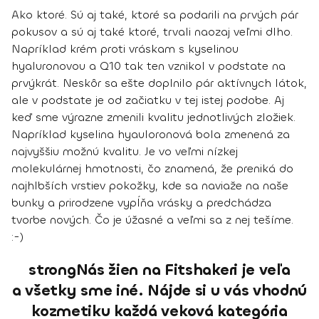
Ako ktoré. Sú aj také, ktoré sa podarili na prvých pár
pokusov a sú aj také ktoré, trvali naozaj veľmi dlho.
Napríklad krém proti vráskam s kyselinou
hyaluronovou a Q10 tak ten vznikol v podstate na
prvýkrát. Neskôr sa ešte doplnilo pár aktívnych látok,
ale v podstate je od začiatku v tej istej podobe. Aj
keď sme výrazne zmenili kvalitu jednotlivých zložiek.
Napríklad kyselina hyauloronová bola zmenená za
najvyššiu možnú kvalitu. Je vo veľmi nízkej
molekulárnej hmotnosti, čo znamená, že preniká do
najhlbších vrstiev pokožky, kde sa naviaže na naše
bunky a prirodzene vypĺňa vrásky a predchádza
tvorbe nových. Čo je úžasné a veľmi sa z nej tešíme.
:-)
strongNás žien na Fitshakeri je veľa
a všetky sme iné. Nájde si u vás vhodnú
kozmetiku každá veková kategória