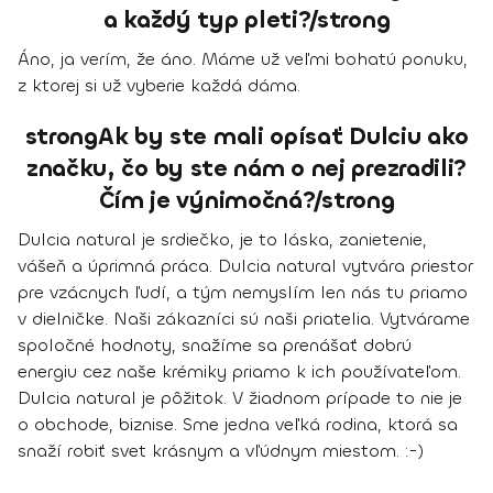
a každý typ pleti?/strong
Áno, ja verím, že áno. Máme už veľmi bohatú ponuku,
z ktorej si už vyberie každá dáma.
strongAk by ste mali opísať Dulciu ako
značku, čo by ste nám o nej prezradili?
Čím je výnimočná?/strong
Dulcia natural je srdiečko, je to láska, zanietenie,
vášeň a úprimná práca. Dulcia natural vytvára priestor
pre vzácnych ľudí, a tým nemyslím len nás tu priamo
v dielničke. Naši zákazníci sú naši priatelia. Vytvárame
spoločné hodnoty, snažíme sa prenášať dobrú
energiu cez naše krémiky priamo k ich používateľom.
Dulcia natural je pôžitok. V žiadnom prípade to nie je
o obchode, biznise. Sme jedna veľká rodina, ktorá sa
snaží robiť svet krásnym a vľúdnym miestom. :-)