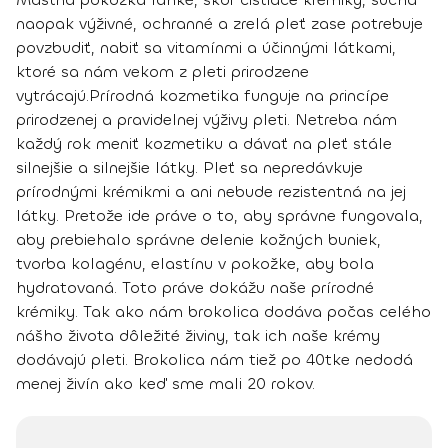
naopak výživné, ochranné a zrelá pleť zase potrebuje
povzbudiť, nabiť sa vitamínmi a účinnými látkami,
ktoré sa nám vekom z pleti prirodzene
vytrácajú.
Prírodná kozmetika funguje na princípe
prirodzenej a pravidelnej výživy pleti. Netreba nám
každý rok meniť kozmetiku a dávať na pleť stále
silnejšie a silnejšie látky. Pleť sa nepredávkuje
prírodnými krémikmi a ani nebude rezistentná na jej
látky. Pretože ide práve o to, aby správne fungovala,
aby prebiehalo správne delenie kožných buniek,
tvorba kolagénu, elastínu v pokožke, aby bola
hydratovaná. Toto práve dokážu naše prírodné
krémiky. Tak ako nám brokolica dodáva počas celého
nášho života dôležité živiny, tak ich naše krémy
dodávajú pleti. Brokolica nám tiež po 40tke nedodá
menej živín ako keď sme mali 20 rokov.