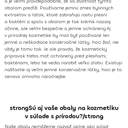
a je veľmi pravdepodobné, že sa životnosť týmto
obalom predĺži. Používame jemnú zmes bylinných
extraktov a látok, ktoré zabraňujú rastu plesní
a baktérií a spolu s obalom je tak krémik naozaj
účinne, ale veľmi bezpečne a jemne ochránený.
Aj
v prírodnej kozmetike by mali byť používané len
jemné a neškodiace konzervačné látky...hoci žiaľ, nie
vždy je tomu tak. Je ale pravda, že kozmetický
prípravok treba mať ochránený pred plesňami,
baktériami, lebo tie vedia narobiť veľkú zlobu. Existujú
našťastie aj veľmi jemné konzervačné látky, hoci je to
cenovo omnoho náročnejšie.
strongSú aj vaše obaly na kozmetiku
v súlade s prírodou?/strong
Naše obaly nemôžeme nazvať úplne ako súlad