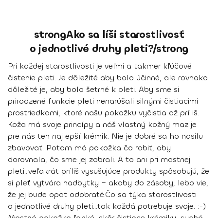
strongAko sa líši starostlivosť
o jednotlivé druhy pleti?/strong
Pri každej starostlivosti je veľmi a takmer kľúčové
čistenie pleti. Je dôležité aby bolo účinné, ale rovnako
dôležité je, aby bolo šetrné k pleti. Aby sme si
prirodzené funkcie pleti nenarúšali silnými čistiacimi
prostriedkami, ktoré našu pokožku vyčistia až príliš.
Koža má svoje princípy a náš vlastný kožný maz je
pre nás ten najlepší krémik. Nie je dobré sa ho nasilu
zbavovať. Potom má pokožka čo robiť, aby
dorovnala, čo sme jej zobrali. A to ani pri mastnej
pleti...veľakrát príliš vysušujúce produkty spôsobujú, že
si pleť vytvára nadbytky – akoby do zásoby, lebo vie,
že jej bude opäť odobraté.
Čo sa týka starostlivosti
o jednotlivé druhy pleti...tak každá potrebuje svoje. :-)
Mastná pokožka ľahké, skôr čistiace krémiky, suchá