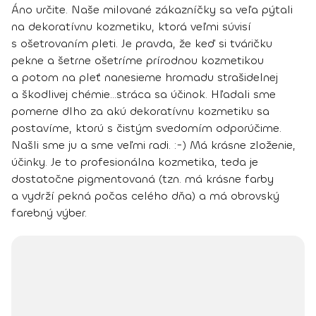
Áno určite. Naše milované zákazníčky sa veľa pýtali
na dekoratívnu kozmetiku, ktorá veľmi súvisí
s ošetrovaním pleti. Je pravda, že
keď si tváričku
pekne a šetrne ošetríme prírodnou kozmetikou
a potom na pleť nanesieme hromadu strašidelnej
a škodlivej chémie...stráca sa účinok.
Hľadali sme
pomerne dlho za akú dekoratívnu kozmetiku sa
postavíme, ktorú s čistým svedomím odporúčime.
Našli sme ju a sme veľmi radi. :-) Má krásne zloženie,
účinky. Je to profesionálna kozmetika, teda je
dostatočne pigmentovaná (tzn. má krásne farby
a vydrží pekná počas celého dňa) a má obrovský
farebný výber.