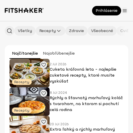
Prihlásenie
Všetky
Recepty
Zdravie
Všeobecné
Cvičen
Najčítanejšie
Najobľúbenejšie
2 Júl 2026
Cuketa kráľovná leta - najlepšie
cuketové recepty, ktoré musíte
vyskúšať
Recepty
8 Júl 2024
Rýchly a šťavnatý marhuľový koláč
s tvarohom, na ktorom si pochutí
celá rodina
Recepty
20 Júl 2026
Extra ľahký a rýchly marhuľový