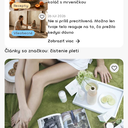
koláč s mrveničkou
Recepty
26 Júl 2026
Nie si príliš precitlivená. Možno len
tvoje telo reaguje na to, čo prežilo
kedysi dávno
Všeobecné
Zobraziť viac
Články so značkou: čistenie pleti