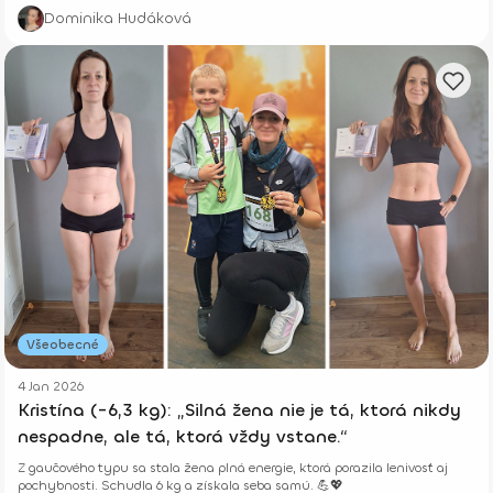
Dominika Hudáková
Všeobecné
4 Jan 2026
Kristína (-6,3 kg): „Silná žena nie je tá, ktorá nikdy
nespadne, ale tá, ktorá vždy vstane.“
Z gaučového typu sa stala žena plná energie, ktorá porazila lenivosť aj
pochybnosti. Schudla 6 kg a získala seba samú. 💪💖