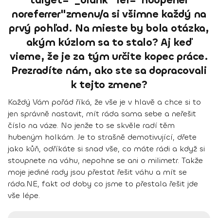
noreferrer"zmenu/a si všimne každý na
prvý pohľad. Na mieste by bola otázka,
akým kúzlom sa to stalo? Aj keď
vieme, že je za tým určite kopec práce.
Prezradíte nám, ako ste sa dopracovali
k tejto zmene?
Každý Vám pořád říká, že vše je v hlavě a chce si to
jen správně nastavit, mít ráda sama sebe a neřešit
číslo na váze. No jenže to se skvěle radí těm
hubeným holkám. Je to strašně demotivující, dřete
jako kůň, odříkáte si snad vše, co máte rádi a když si
stoupnete na váhu, nepohne se ani o milimetr. Takže
moje jediné rady jsou
přestat řešit váhu a mít se
ráda.
NE, fakt od doby co jsme to přestala řešit jde
vše lépe.