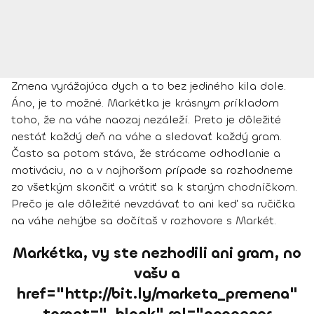
Zmena vyrážajúca dych a to bez jediného kila dole.
Áno, je to možné. Markétka je krásnym príkladom
toho, že
na váhe naozaj nezáleží.
Preto je dôležité
nestáť každý deň na váhe a sledovať každý gram.
Často sa potom stáva, že strácame odhodlanie a
motiváciu, no a v najhoršom prípade sa rozhodneme
zo všetkým skončiť a vrátiť sa k starým chodníčkom.
Prečo je ale dôležité nevzdávať to ani keď sa ručička
na váhe nehýbe sa dočítaš v rozhovore s Markét.
Markétka, vy ste nezhodili ani gram, no
vašu a
href="http://bit.ly/marketa_premena"
target="_blank" rel="noopener