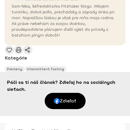
Som Nika, šéfredaktorka Fitshaker blogu. Milujem
turistiku, dobré jedlo, prechádzky a západy slnka pri
mori. Najväčšou láskou je však pre mňa moja rodina.
Ak práve nebehám za svojou dcérkou,
pravdepodobne plánujem ďalší výlet do prírody s
batohom plným dobrôt!
Kategórie
Premeny
Intermittent fasting
Páči sa ti náš článok? Zdieľaj ho na sociálnych
sieťach.
Zdieľať