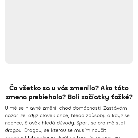
Čo všetko sa u vás zmenilo? Ako táto
zmena prebiehala? Boli začiatky ťažké?
U mě se hlavně změnil chod domácnosti. Zastávám
názor, že
když člověk chce, hledá způsoby
a když se
nechce, člověk hledá důvody. Sport se pro mě stal
drogou. Drogou, se kterou se musím naučit
zacházet.
Fitshaker je skvělý v tom, že neexistuje