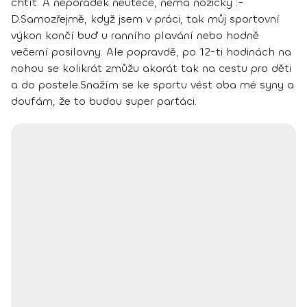
chtít. A nepořádek neuteče, nemá nožičky :-
D.
Samozřejmě, když jsem v práci, tak můj sportovní
výkon končí buď u ranního plavání nebo hodně
večerní posilovny. Ale popravdě, po 12-ti hodinách na
nohou se kolikrát zmůžu akorát tak na cestu pro děti
a do postele.
Snažím se ke sportu vést oba mé syny a
doufám, že to budou super parťáci.