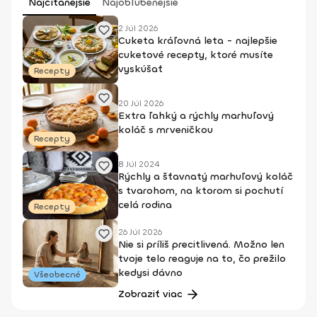
Najčítanejšie
Najobľúbenejšie
2 Júl 2026
Cuketa kráľovná leta - najlepšie
cuketové recepty, ktoré musíte
vyskúšať
Recepty
20 Júl 2026
Extra ľahký a rýchly marhuľový
koláč s mrveničkou
Recepty
8 Júl 2024
Rýchly a šťavnatý marhuľový koláč
s tvarohom, na ktorom si pochutí
celá rodina
Recepty
26 Júl 2026
Nie si príliš precitlivená. Možno len
tvoje telo reaguje na to, čo prežilo
kedysi dávno
Všeobecné
Zobraziť viac