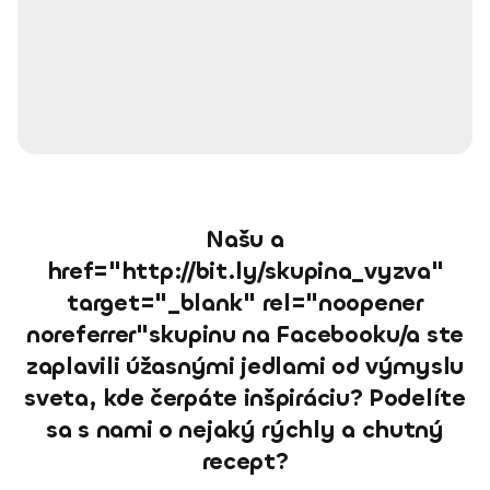
Našu a
href="http://bit.ly/skupina_vyzva"
target="_blank" rel="noopener
noreferrer"skupinu na Facebooku/a ste
zaplavili úžasnými jedlami od výmyslu
sveta, kde čerpáte inšpiráciu? Podelíte
sa s nami o nejaký rýchly a chutný
recept?