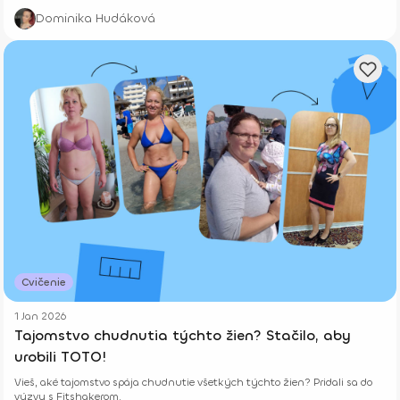
Dominika Hudáková
Cvičenie
1 Jan 2026
Tajomstvo chudnutia týchto žien? Stačilo, aby
urobili TOTO!
Vieš, aké tajomstvo spája chudnutie všetkých týchto žien? Pridali sa do
výzvy s Fitshakerom.