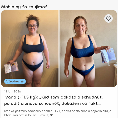
Mohlo by ťa zaujímať
Všeobecné
11 Jan 2026
Ivana (-11,5 kg): „Keď som dokázala schudnúť,
porodiť a znova schudnúť, dokážem už fakt
všetko.“
Ivanka po troch pôrodoch zhodila 11 kíl, znovu našla seba a objavila silu, o
ktorej ani netušila, že ju má. 💪💖