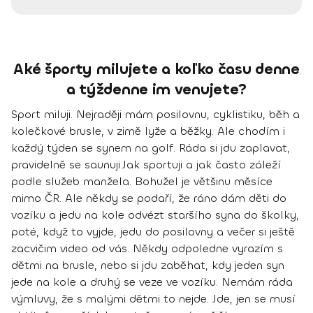
Aké športy milujete a koľko času denne
a týždenne im venujete?
Sport miluji. Nejraději mám
posilovnu, cyklistiku, běh a
kolečkové brusle
, v zimě
lyže a běžky
. Ale chodím i
každý týden se synem
na golf
. Ráda si
jdu zaplavat
,
pravidelně se saunuji.
Jak sportuji a jak často záleží
podle služeb manžela. Bohužel je většinu měsíce
mimo ČR. Ale někdy se podaří, že ráno dám děti do
vozíku a jedu na kole odvézt staršího syna do školky,
poté, když to vyjde, jedu do posilovny a večer si ještě
zacvičim video od vás. Někdy odpoledne vyrazím s
dětmi na brusle, nebo si jdu zaběhat, kdy jeden syn
jede na kole a druhý se veze ve vozíku.
Nemám ráda
výmluvy, že s malými dětmi to nejde
. Jde, jen se musí