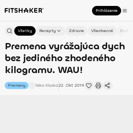
Prihlásenie
Všetky
Recepty
Zdravie
Všeobecné
Cvičen
Premena vyrážajúca dych
bez jediného zhodeného
kilogramu. WAU!
Premeny
Nika
Klasko
22. Okt 2019