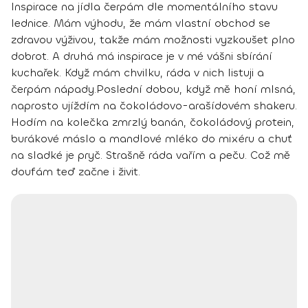
Inspirace na jídla čerpám dle momentálního stavu
lednice. Mám výhodu, že mám vlastní obchod se
zdravou výživou, takže mám možnosti vyzkoušet plno
dobrot. A druhá má inspirace je v mé vášni sbírání
kuchařek. Když mám chvilku, ráda v nich listuji a
čerpám nápady.
Poslední dobou, když mě honí mlsná,
naprosto
ujíždím na čokoládovo-arašídovém shakeru
.
Hodím na kolečka zmrzlý banán, čokoládový protein,
burákové máslo a mandlové mléko do mixéru a chuť
na sladké je pryč. Strašně ráda vařím a peču. Což mě
doufám teď začne i živit.