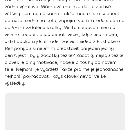
žádná výmluva
. Mám dvě malinké děti a zdrtivé
většiny jsem na ně sama. Takže ráno místo sednout
do auta, sednu na kolo, zapojím vozík a jedu s dětma
do 9-km vzdálené školky. Místo sledování seriálů
vezmu kočárek a jdu běhat. Večer, když uspím děti,
úklid počká a jdu si raději zacvičit video z Fitshakeru.
Bez pohybu si neumím představit ani jeden jediný
den.
A jestli byly začátky těžké?
Začátky nejsou těžké
,
člověk je plný motivace, naděje a touhy po novém
těle.
Nejhorší je vydržet!
Takže pro mě je jednoznačně
nejhorší pokračovat, ikdyž člověk nevidí velké
výsledky.