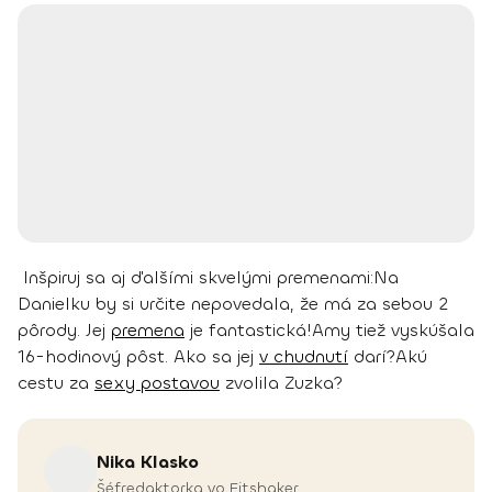
Inšpiruj sa aj ďalšími skvelými premenami:
Na
Danielku by si určite nepovedala, že má za sebou 2
pôrody. Jej
premena
je fantastická!
Amy tiež vyskúšala
16-hodinový pôst. Ako sa jej
v chudnutí
darí?
Akú
cestu za
sexy postavou
zvolila Zuzka?
Nika
Klasko
Šéfredaktorka vo Fitshaker