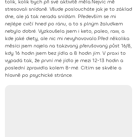
tolik, kolik bych při své aktivitě měla.
Nejvíc mě
stresovali snídaně. Všude posloucháte jak je to základ
dne, ale já tak nerada snídám. Především se mi
nejlépe cvičí hned po ránu, a to s plným žaludkem
nebylo dobré. Vyzkoušela jsem i keto, paleo, raw, a
kde jaké diety, ale nic mi nevyhovovalo.
Před několika
měsíci jsem najela na takzvaný přerušovaný půst 16/8,
kdy 16 hodin jsem bez jídla a 8 hodin jím. V praxi to
vypadá tak, že první mé jídlo je mezi 12-13 hodin a
poslední zpravidla kolem 8-mé.
Cítím se skvěle
a
hlavně po psychické stránce.