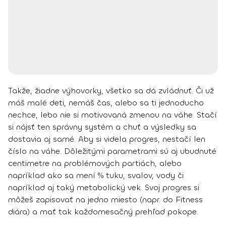
Takže, žiadne výhovorky, všetko sa dá zvládnuť. Či už
máš malé deti, nemáš čas, alebo sa ti jednoducho
nechce, lebo nie si motivovaná zmenou na váhe. Stačí
si nájsť ten správny systém a chuť a výsledky sa
dostavia aj samé.
Aby si videla progres, nestačí len
číslo na váhe. Dôležitými parametrami sú aj ubudnuté
centimetre na problémových partiách, alebo
napríklad ako sa mení % tuku, svalov, vody či
napríklad aj taký metabolický vek. Svoj progres si
môžeš zapisovať na jedno miesto (napr. do Fitness
diára) a mať tak každomesačný prehľad pokope.