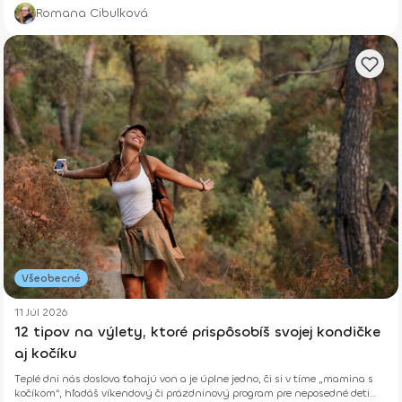
Niekedy rastú potichu.
Romana Cibulková
Všeobecné
11 Júl 2026
12 tipov na výlety, ktoré prispôsobíš svojej kondičke
aj kočíku
Teplé dni nás doslova ťahajú von a je úplne jedno, či si v tíme „mamina s
kočíkom“, hľadáš víkendový či prázdninový program pre neposedné deti