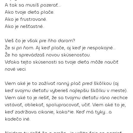
A tak sa musíš pozerať…
Ako tvoje dieťa plače.
Ako je frustrované.
Ako je nešťastné.
Vieš čo je však pre ňho darom?
Že si pri ňom. Aj keď plače, aj keď je nespokojné…
Že ho sprevádzaš novou skúsenosťou.
Vďaka tejto skúsenosti sa tvoje dieťa môže naučiť
nové veci.
Viem aké je to zažívať ranný plač pred škôlkou (aj
keď svojmu dieťaťu vyberieš najlepšiu škôlku v meste).
Viem aké to je riešiť, že sa tvojmu dieťaťu ráno nechce
vstávať, obliekať, spolupracovať, učiť. Viem aké to je,
keď zadržiava cikanie, kaka*ie. Keď má tyky….a
kadečo iné.