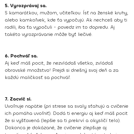
5. Vyrozprávaj sa.
S kamarátkou, mužom, učiteľkou. Ísť na ženské kruhy,
alebo kamkoľvek, kde ťa vypočujú. Ak nechceš aby ti
radili, iba ťa vypočuli - povedz im to dopredu. Aj
takéto vyrozprávanie môže byť liečivé.
6. Pochváľ sa.
Aj keď máš pocit, že nezvládaš všetko, zvládaš
obrovské množstvo! Prejdi si dnešný svoj deň a za
každú maličkosť sa pochváľ.
7. Zacvič si.
Uvoľnuje napätie (pri strese sa svaly sťahujú a cvičenie
ich pomáha uvoľniť). Dodá ti energiu aj keď máš pocit
že si vyšťavená (lepšie sa ti prekrví a okysličí telo).
Dokonca je dokázané, že cvičenie zlepšuje aj