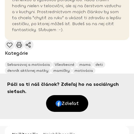
hodiny nielen v telocvični, ale aj na čerstvom vzduchu
a v kuchyni. Prostredníctvom mojich článkov by som
ťa chcela "chytiť za ruku" a ukázať ti zdravšiu a lepšiu
cestičku, po ktorej môžeš ísť. Budeš sa na nej cítiť
fantasticky. Sľubujem :-).
Kategórie
Sebarozvoj a motivácia
Všeobecné
mama
deti
denník aktívnej matky
mamičky
motivácia
Páči sa ti náš článok? Zdieľaj ho na sociálnych
sieťach.
Zdieľať