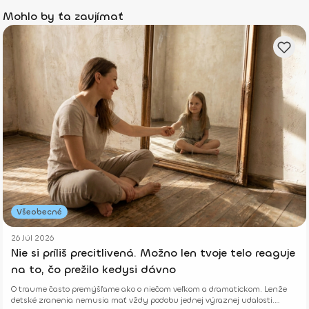
Mohlo by ťa zaujímať
Všeobecné
26 Júl 2026
Nie si príliš precitlivená. Možno len tvoje telo reaguje
na to, čo prežilo kedysi dávno
O traume často premýšľame ako o niečom veľkom a dramatickom. Lenže
detské zranenia nemusia mať vždy podobu jednej výraznej udalosti.