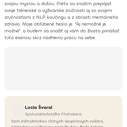
svojou myslou a dušou. Preto sa snažím prepájať
svoje trénerské a výživárske zručnosti aj so svojimi
zručnosťami z NLP koučingu a z oblasti mentálneho
zdravia. Moje obľúbené heslo je: “Aj nemožné je
možné”…a budem sa snažiť aj vám do života prinášať
túto esenciu skrz nádhernú prácu na sebe.
Lucia
Švaral
Spoluzakladateľka Fitshakera
Som inštruktorkou rôznych skupinových cvičení,
trénerkou a výživovou poradkyňou. Rada trávim