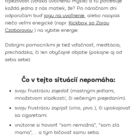
trpezlivosť (vďaka uvoľneniu mysle) a tú potrebuje
každá jedna z nás matiek, že? Po náročnom dni
odporúčam buď
jogu na uvoľnenie,
alebo naopak
niečo veľmi enegické (napr.
Kickbox so Zorou
Czoborovou
) na vybitie energie.
Dobrými pomocníkmi je tiež vďačnosť, meditácia,
prechádzka, či len obyčajné objatie (pokojne aj od
seba sebe).
Čo v tejto situácií nepomáha:
svoju frustráciu zajedať (mastnými jedlami,
množstvom sladkostí, či večerným prejedaním).
svoju frustráciu zapíjať (víno, pivo..), či upokojovať
sa cigaretami.
vnútorne si hovoriť “som nemožná”, “som zlá
mama”, … a tým bičovať samu seba.