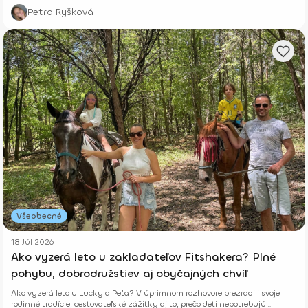
alebo si len chceš vyvetrať hlavu s kamoškou, či partnerom.
Petra Ryšková
Všeobecné
18 Júl 2026
Ako vyzerá leto u zakladateľov Fitshakera? Plné
pohybu, dobrodružstiev aj obyčajných chvíľ
Ako vyzerá leto u Lucky a Peťa? V úprimnom rozhovore prezradili svoje
rodinné tradície, cestovateľské zážitky aj to, prečo deti nepotrebujú