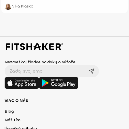
dokonalé prázdniny.
Nika Klasko
Nezmeškaj žiadne novinky a súťaže
VIAC O NÁS
Blog
Náš tím
Úspešné príbehy