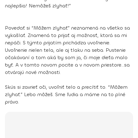
najlepšia! Nemôžeš zlyhať!”
Povedať si “Môžem zlyhať” neznamená na všetko sa
vykašlať. Znamená to prijať aj možnosť, ktorá sa mi
nepáči. S týmto prijatím prichádza uvoľnenie.
Uvoľnenie nielen tela, ale aj tlaku na seba. Pustenie
očakávaní o tom aká by som ja, či moje dieťa malo
byť. A v tomto novom pocite a v novom priestore…sa
otvárajú nové možnosti.
Skús si zavrieť oči, uvoľniť telo a precítiť to. “Môžem
zlyhať.” Lebo môžeš. Sme ľudia a máme na to plné
právo.