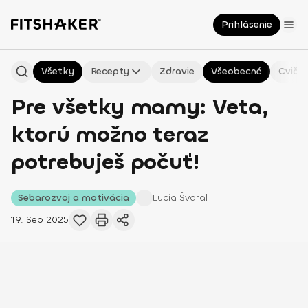
Prihlásenie
Všetky
Recepty
Zdravie
Všeobecné
Cvičen
Pre všetky mamy: Veta,
ktorú možno teraz
potrebuješ počuť!
Sebarozvoj a motivácia
Lucia
Švaral
19. Sep 2025