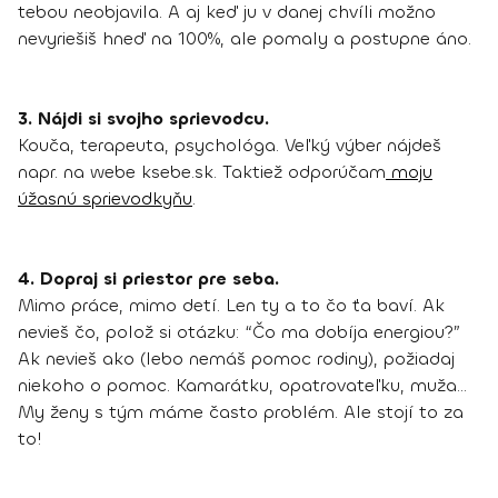
tebou neobjavila. A aj keď ju v danej chvíli možno
nevyriešiš hneď na 100%, ale pomaly a postupne áno.
3. Nájdi si svojho sprievodcu.
Kouča, terapeuta, psychológa. Veľký výber nájdeš
napr. na webe ksebe.sk. Taktiež odporúčam
moju
úžasnú sprievodkyňu
.
4. Dopraj si priestor pre seba.
Mimo práce, mimo detí. Len ty a to čo ťa baví. Ak
nevieš čo, polož si otázku: “Čo ma dobíja energiou?”
Ak nevieš ako (lebo nemáš pomoc rodiny), požiadaj
niekoho o pomoc. Kamarátku, opatrovateľku, muža…
My ženy s tým máme často problém. Ale stojí to za
to!