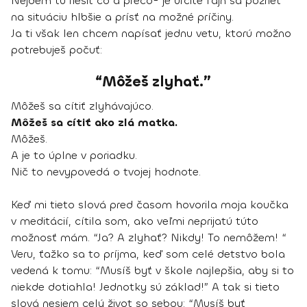
Nejdem tu riešiť čo a prečo- je určite fajn sa pozrieť
na situáciu hlbšie a prísť na možné príčiny.
Ja ti však len chcem napísať jednu vetu, ktorú možno
potrebuješ počuť:
“Môžeš zlyhať.”
Môžeš sa cítiť zlyhávajúco.
Môžeš sa cítiť ako zlá matka.
Môžeš.
A je to úplne v poriadku.
Nič to nevypovedá o tvojej hodnote.
Keď mi tieto slová pred časom hovorila moja koučka
v meditácií, cítila som, ako veľmi neprijatú túto
možnosť mám. “Ja? A zlyhať? Nikdy! To nemôžem! “
Veru, ťažko sa to príjma, keď som celé detstvo bola
vedená k tomu: “Musíš byť v škole najlepšia, aby si to
niekde dotiahla! Jednotky sú základ!” A tak si tieto
slová nesiem celý život so sebou: “Musíš byť