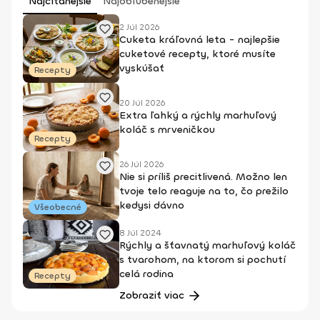
Najčítanejšie
Najobľúbenejšie
2 Júl 2026
Cuketa kráľovná leta - najlepšie
cuketové recepty, ktoré musíte
vyskúšať
Recepty
20 Júl 2026
Extra ľahký a rýchly marhuľový
koláč s mrveničkou
Recepty
26 Júl 2026
Nie si príliš precitlivená. Možno len
tvoje telo reaguje na to, čo prežilo
kedysi dávno
Všeobecné
8 Júl 2024
Rýchly a šťavnatý marhuľový koláč
s tvarohom, na ktorom si pochutí
celá rodina
Recepty
Zobraziť viac